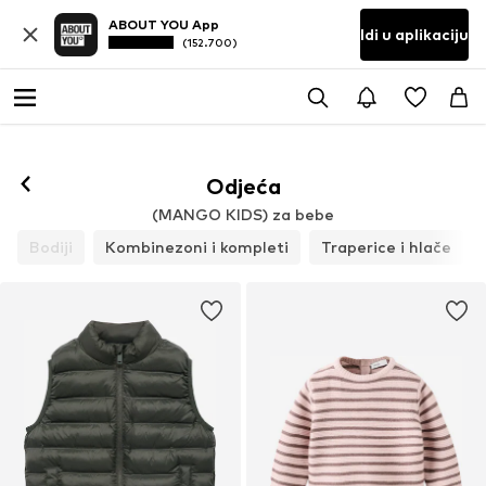
ABOUT YOU App
Idi u aplikaciju
(152.700)
Odjeća
(MANGO KIDS) za bebe
Bodiji
Kombinezoni i kompleti
Traperice i hlače