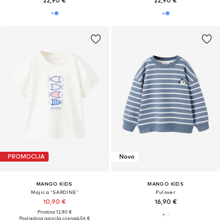
22,90 €
22,90 €
PROMOCIJA
Novo
MANGO KIDS
MANGO KIDS
Majica 'SARDINE'
Pulover
10,90 €
16,90 €
Prvotno: 12,90 €
Posljednja najniža cijena:
6,54 €