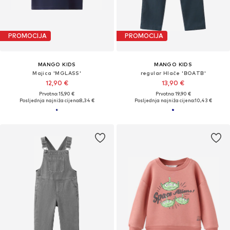
PROMOCIJA
PROMOCIJA
MANGO KIDS
MANGO KIDS
Majica 'MGLASS'
regular Hlače 'BOATB'
12,90 €
13,90 €
Prvotno: 15,90 €
Prvotno: 19,90 €
Posljednja najniža cijena:
8,34 €
Posljednja najniža cijena:
10,43 €