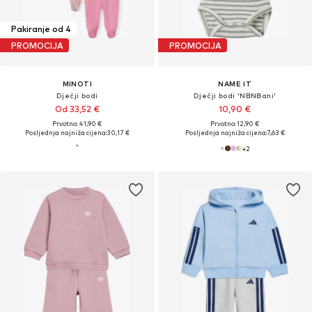
Pakiranje od 4
PROMOCIJA
PROMOCIJA
MINOTI
NAME IT
Dječji bodi
Dječji bodi 'NBNBani'
Od 33,52 €
10,90 €
Prvotno: 41,90 €
Prvotno: 12,90 €
Posljednja najniža cijena:
30,17 €
Posljednja najniža cijena:
7,63 €
+
2