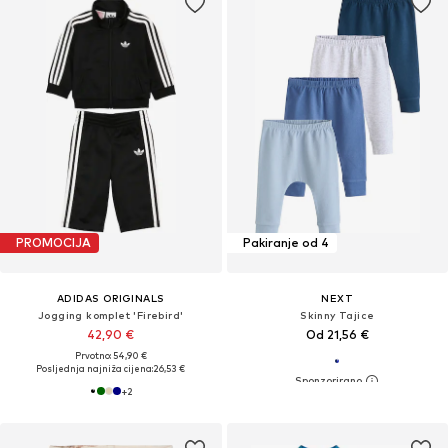
PROMOCIJA
Pakiranje od 4
ADIDAS ORIGINALS
NEXT
Jogging komplet 'Firebird'
Skinny Tajice
42,90 €
Od 21,56 €
Prvotno: 54,90 €
Posljednja najniža cijena:
26,53 €
+
2