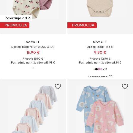
Pakiranje od 2
PROMOCIJA
PROMOCIJA
NAME IT
NAME IT
Dječji bodi 'NBFVANDORA'
Dječji bodi 'Kab'
15,90 €
9,90 €
Prvotno: 19,90 €
Prvotno: 12,90 €
Posljednja najniža cijena:
13,93 €
Posljednja najniža cijena:
8,91 €
+
11