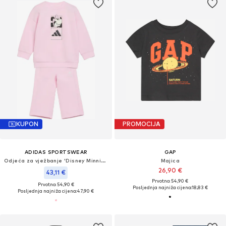
KUPON
PROMOCIJA
ADIDAS SPORTSWEAR
GAP
Odjeća za vježbanje 'Disney Minnie Maus'
Majica
26,90 €
43,11 €
Prvotno: 54,90 €
Prvotno: 54,90 €
Posljednja najniža cijena:
18,83 €
Posljednja najniža cijena:
47,90 €