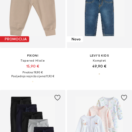
PROMOCIJA
Novo
FIXONI
LEVI'S KIDS
Tapered Hlače
Komplet
15,90 €
49,90 €
Prvotno: 19,90 €
Posljednja najniža cijena:
11,92 €