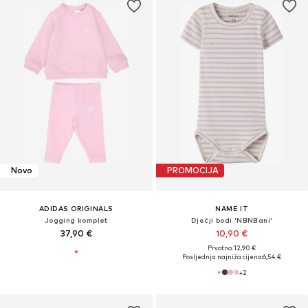
Novo
PROMOCIJA
ADIDAS ORIGINALS
NAME IT
Jogging komplet
Dječji bodi 'NBNBani'
37,90 €
10,90 €
Prvotno: 12,90 €
Posljednja najniža cijena:
6,54 €
+
2