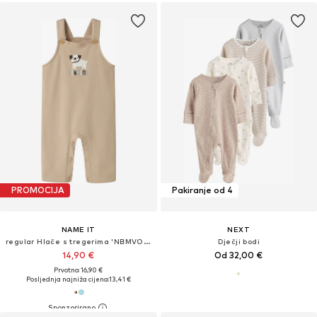
PROMOCIJA
Pakiranje od 4
NAME IT
NEXT
regular Hlače s tregerima 'NBMVONNE'
Dječji bodi
14,90 €
Od 32,00 €
Prvotno: 16,90 €
Posljednja najniža cijena:
13,41 €