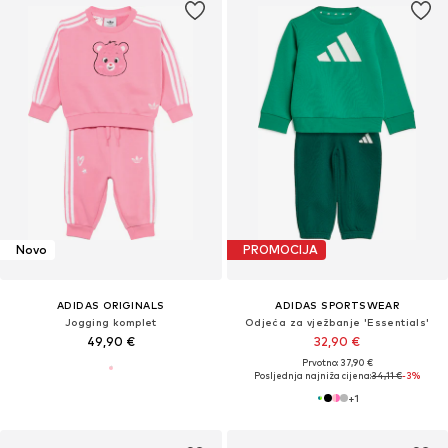
Novo
PROMOCIJA
ADIDAS ORIGINALS
ADIDAS SPORTSWEAR
Jogging komplet
Odjeća za vježbanje 'Essentials'
49,90 €
32,90 €
Prvotno: 37,90 €
Posljednja najniža cijena:
34,11 €
-3%
+
1