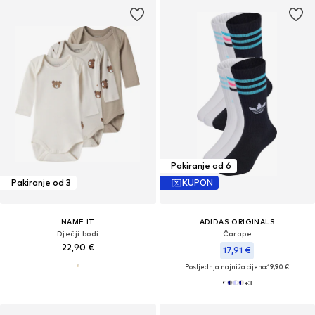
Pakiranje od 6
Pakiranje od 3
KUPON
NAME IT
ADIDAS ORIGINALS
Dječji bodi
Čarape
22,90 €
17,91 €
Posljednja najniža cijena:
19,90 €
+
3