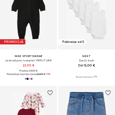
PROMOCIJA
Pakiranje od 5
NIKE SPORTSWEAR
NEXT
Jednodijelni komplet 'FRFUTURA'
Dječji bodi
23,90 €
Od 13,00 €
Prvotno: 29,90 €
Posljednja najniža cijena:
26,90 €
-11%