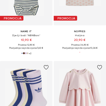
PROMOCIJA
PROMOCIJA
NAME IT
NOPPIES
Dječji bodi 'NBNBani'
Haljina
10,90 €
20,90 €
Prvotno: 12,90 €
Prvotno: 34,90 €
Posljednja najniža cijena:
7,63 €
Posljednja najniža cijena:
10,36 €
+
2