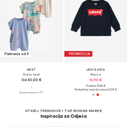
Pakiranje od 3
PROMOCIJA
NEXT
LEVI'S KIDS
Dječji bodi
Majica
Od 30,00 €
13,90 €
Prvotno: 15,90 €
Posljednja najniža cijena:
12,90 €
OTKRIJ TRENDOVE I TOP MODNE MARKE
Inspiracija za Odjeća