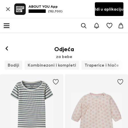
ABOUT YOU App
Idi u aplikaciju
(152.700)
Odjeća
za bebe
Bodiji
Kombinezoni i kompleti
Traperice i hlače