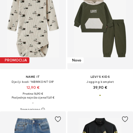
PROMOCIJA
Novo
NAME IT
LEVI'S KIDS
Dječji bodi 'NBMKONTOR'
Jogging komplet
12,90 €
39,90 €
Prvotno: 16,90 €
Posljednja najniža cijena:
11,61 €