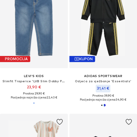
PROMOCIJA
KUPON
LEVI'S KIDS
ADIDAS SPORTSWEAR
Slimfit Traperice 'LVB Slim Dobby Pull On'
Odjeća za vježbanje 'Essentials'
23,90 €
31,41 €
Prvotno: 29,90 €
Prvotno: 39,90 €
Posljednja najniža cijena:
22,43 €
Posljednja najniža cijena:
34,90 €