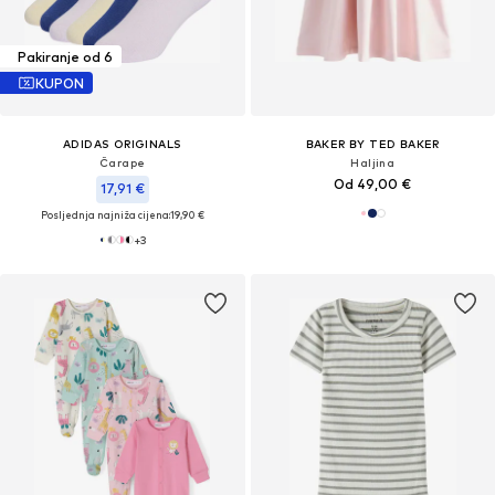
Pakiranje od 6
KUPON
ADIDAS ORIGINALS
BAKER BY TED BAKER
Čarape
Haljina
Od 49,00 €
17,91 €
Posljednja najniža cijena:
19,90 €
+
3