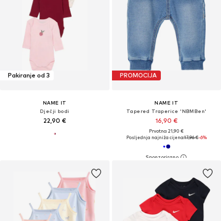
Pakiranje od 3
PROMOCIJA
NAME IT
NAME IT
Dječji bodi
Tapered Traperice 'NBMBen'
22,90 €
16,90 €
Prvotno: 21,90 €
Posljednja najniža cijena:
17,96 €
-6%