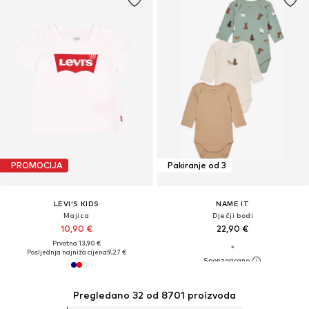
PROMOCIJA
Pakiranje od 3
LEVI'S KIDS
NAME IT
Majica
Dječji bodi
10,90 €
22,90 €
Prvotno: 13,90 €
Posljednja najniža cijena:
9,27 €
Pregledano 32 od 8701 proizvoda