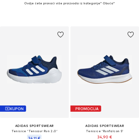
Ovdje ćete pronaći više proizvoda iz kategorije" Obuća"
KUPON
PROMOCIJA
ADIDAS SPORTSWEAR
ADIDAS SPORTSWEAR
Tenisice 'Tensaur Run 2.0'
Tenisice 'Runfalcon 5'
34,90 €
34,11 €