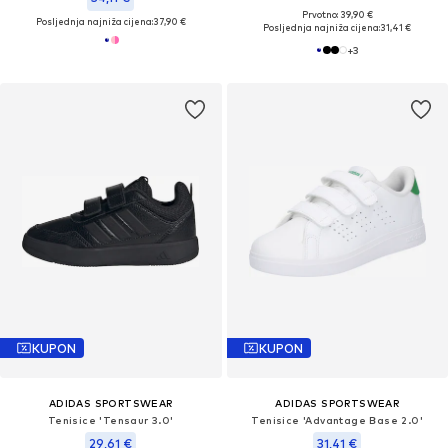
Prvotno: 39,90 €
Posljednja najniža cijena:
37,90 €
Posljednja najniža cijena:
31,41 €
+
3
KUPON
KUPON
ADIDAS SPORTSWEAR
ADIDAS SPORTSWEAR
Tenisice 'Tensaur 3.0'
Tenisice 'Advantage Base 2.0'
29,61 €
31,41 €