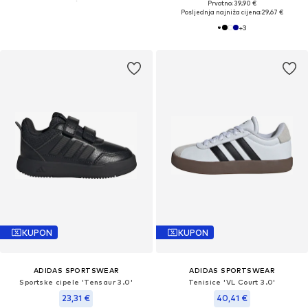
Prvotno: 39,90 €
Posljednja najniža cijena:
29,67 €
+
3
KUPON
KUPON
ADIDAS SPORTSWEAR
ADIDAS SPORTSWEAR
Sportske cipele 'Tensaur 3.0'
Tenisice 'VL Court 3.0'
23,31 €
40,41 €