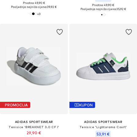
Prvotno: 49,90 €
Prvotno: 49,90 €
Posljednja najniža cijena:
39,92 €
Posljednja najniža cijena:
35,92 €
+
3
PROMOCIJA
KUPON
ADIDAS SPORTSWEAR
ADIDAS SPORTSWEAR
Tenisice 'BREAKNET 3.0 CF I'
Tenisice 'Lightorama Court'
29,90 €
53,91 €