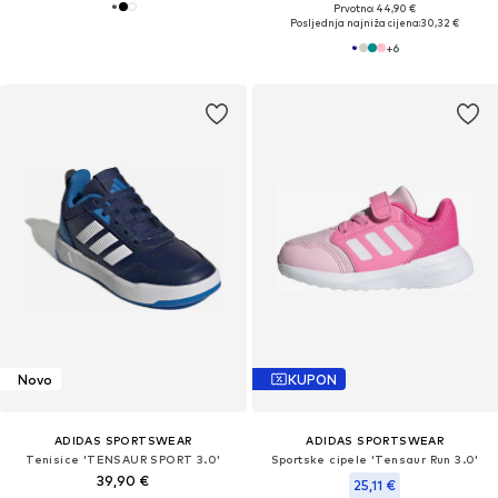
Prvotno: 44,90 €
Posljednja najniža cijena:
30,32 €
+
6
Novo
KUPON
ADIDAS SPORTSWEAR
ADIDAS SPORTSWEAR
Tenisice 'TENSAUR SPORT 3.0'
Sportske cipele 'Tensaur Run 3.0'
39,90 €
25,11 €