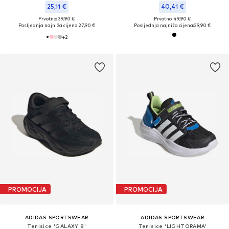
25,11 €
40,41 €
Prvotno: 39,90 €
Prvotno: 49,90 €
Posljednja najniža cijena:
27,90 €
Posljednja najniža cijena:
29,90 €
+
2
PROMOCIJA
PROMOCIJA
ADIDAS SPORTSWEAR
ADIDAS SPORTSWEAR
Tenisice 'GALAXY 8'
Tenisice 'LIGHTORAMA'