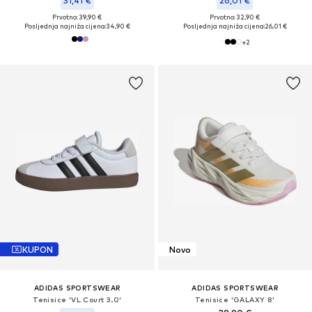
31,41 €
26,01 €
Prvotno: 39,90 €
Prvotno: 32,90 €
Posljednja najniža cijena:
34,90 €
Posljednja najniža cijena:
26,01 €
+
2
KUPON
Novo
ADIDAS SPORTSWEAR
ADIDAS SPORTSWEAR
Tenisice 'VL Court 3.0'
Tenisice 'GALAXY 8'