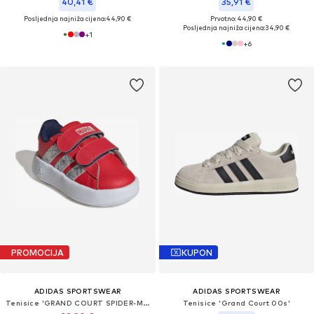
40,41 €
35,91 €
Posljednja najniža cijena:
44,90 €
Prvotno: 44,90 €
Posljednja najniža cijena:
34,90 €
+
1
+
6
PROMOCIJA
KUPON
ADIDAS SPORTSWEAR
ADIDAS SPORTSWEAR
Tenisice 'GRAND COURT SPIDER-MAN'
Tenisice 'Grand Court 00s'