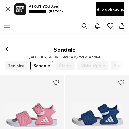
ABOUT YOU App
Idi u aplikaciju
(152.700)
Sandale
(ADIDAS SPORTSWEAR) za dječake
Tenisice
Sandale
Čizme
Niske cipele
Papuče