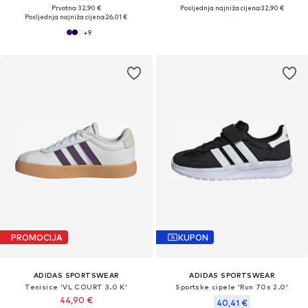
Prvotno: 32,90 €
Posljednja najniža cijena:
32,90 €
Posljednja najniža cijena:
26,01 €
+
9
PROMOCIJA
KUPON
ADIDAS SPORTSWEAR
ADIDAS SPORTSWEAR
Tenisice 'VL COURT 3.0 K'
Sportske cipele 'Run 70s 2.0'
44,90 €
40,41 €