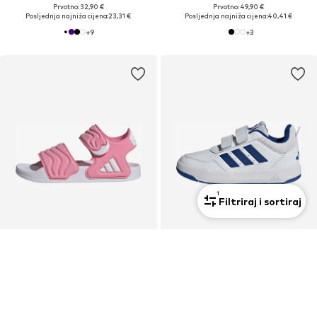
Prvotno: 32,90 €
Prvotno: 49,90 €
Posljednja najniža cijena:
23,31 €
Posljednja najniža cijena:
40,41 €
+
9
+
3
1
Filtriraj i sortiraj
KUPON
PROMOCIJA
ADIDAS SPORTSWEAR
ADIDAS SPORTSWEAR
Otvorene cipele 'Adilette'
Tenisice 'Tensaur 3.0'
32,90 €
17,01 €