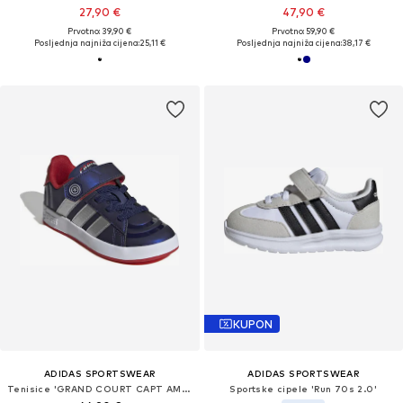
27,90 €
47,90 €
Prvotno: 39,90 €
Prvotno: 59,90 €
Posljednja najniža cijena:
25,11 €
Posljednja najniža cijena:
38,17 €
KUPON
ADIDAS SPORTSWEAR
ADIDAS SPORTSWEAR
Tenisice 'GRAND COURT CAPT AMERICA'
Sportske cipele 'Run 70s 2.0'