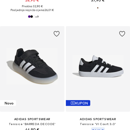
28,90 €
37,90 €
Prvotno: 32,90 €
Posljednja najniža cijena:
26,01 €
+
9
Novo
KUPON
ADIDAS SPORTSWEAR
ADIDAS SPORTSWEAR
Tenisice 'BARREDA DECODE'
Tenisice 'Vl Court 3.0'
44,90 €