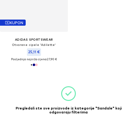
KUPON
ADIDAS SPORTSWEAR
Otvorene cipele 'Adilette'
25,11 €
Posljednja najniža cijena:
27,90 €
Pregledali ste sve proizvode iz kategorije "Sandale" koji
odgovaraju filterima