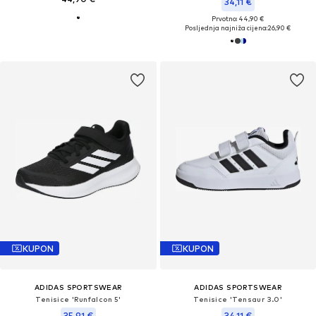
34,11 €
Prvotno: 44,90 €
Posljednja najniža cijena:
26,90 €
KUPON
KUPON
ADIDAS SPORTSWEAR
ADIDAS SPORTSWEAR
Tenisice 'Runfalcon 5'
Tenisice 'Tensaur 3.0'
35,91 €
34,11 €