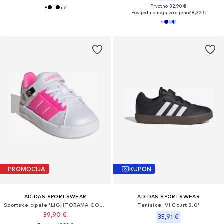
Prvotno: 32,90 €
+
7
Posljednja najniža cijena:
18,32 €
PROMOCIJA
KUPON
ADIDAS SPORTSWEAR
ADIDAS SPORTSWEAR
Sportske cipele 'LIGHTORAMA COURT'
Tenisice 'Vl Court 3.0'
39,90 €
35,91 €