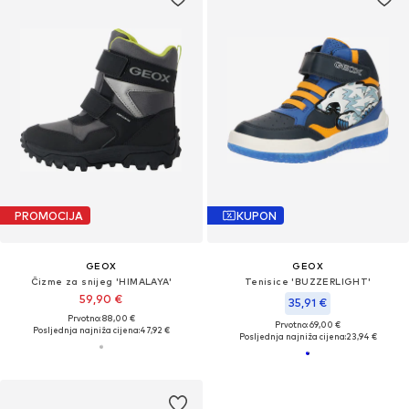
PROMOCIJA
KUPON
GEOX
GEOX
Čizme za snijeg 'HIMALAYA'
Tenisice 'BUZZERLIGHT'
59,90 €
35,91 €
Prvotno: 88,00 €
Prvotno: 69,00 €
Posljednja najniža cijena:
47,92 €
Posljednja najniža cijena:
23,94 €