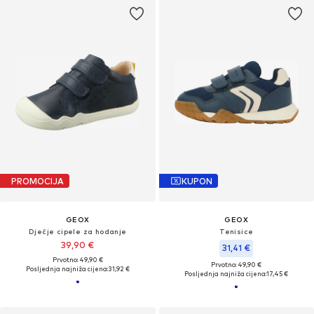
PROMOCIJA
KUPON
GEOX
GEOX
Dječje cipele za hodanje
Tenisice
39,90 €
31,41 €
Prvotno: 49,90 €
Prvotno: 49,90 €
Posljednja najniža cijena:
31,92 €
Posljednja najniža cijena:
17,45 €