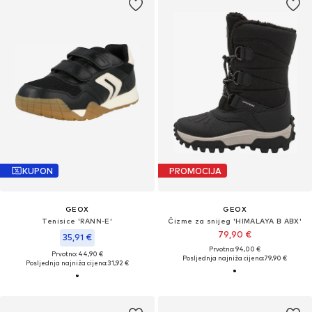
KUPON
PROMOCIJA
GEOX
GEOX
Tenisice 'RANN-E'
Čizme za snijeg 'HIMALAYA B ABX'
79,90 €
35,91 €
Prvotno: 94,00 €
Prvotno: 44,90 €
Posljednja najniža cijena:
79,90 €
Posljednja najniža cijena:
31,92 €