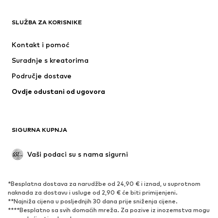
ADIDAS ORIGINALS
Next
ADIDAS SPORTSWEAR
Nike Sportswear
SLUŽBA ZA KORISNIKE
NAME IT
NIKE
Kontakt i pomoć
PUMA
ADIDAS PERFORMANCE
Suradnje s kreatorima
Područje dostave
Ovdje odustani od ugovora
SIGURNA KUPNJA
Vaši podaci su s nama sigurni
*Besplatna dostava za narudžbe od 24,90 € i iznad, u suprotnom
naknada za dostavu i usluge od 2,90 € će biti primijenjeni.
**Najniža cijena u posljednjih 30 dana prije sniženja cijene.
****Besplatno sa svih domaćih mreža. Za pozive iz inozemstva mogu