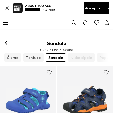
ABOUT YOU App
Idi u aplikaciju
(152.700)
Sandale
(GEOX) za dječake
Čizme
Tenisice
Sandale
Niske cipele
Papuče