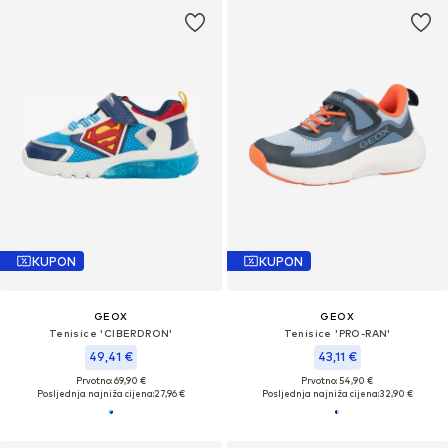
KUPON
KUPON
GEOX
GEOX
Tenisice 'CIBERDRON'
Tenisice 'PRO-RAN'
49,41 €
43,11 €
Prvotno: 69,90 €
Prvotno: 54,90 €
Posljednja najniža cijena:
27,96 €
Posljednja najniža cijena:
32,90 €