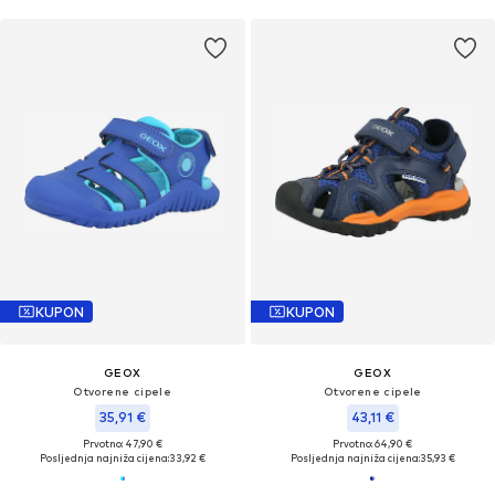
KUPON
KUPON
GEOX
GEOX
Otvorene cipele
Otvorene cipele
35,91 €
43,11 €
Prvotno: 47,90 €
Prvotno: 64,90 €
Posljednja najniža cijena:
33,92 €
Posljednja najniža cijena:
35,93 €