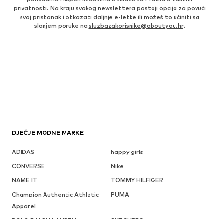
privatnosti
. Na kraju svakog newslettera postoji opcija za povući
svoj pristanak i otkazati daljnje e-letke ili možeš to učiniti sa
slanjem poruke na
sluzbazakorisnike@aboutyou.hr
.
DJEČJE MODNE MARKE
ADIDAS
happy girls
CONVERSE
Nike
NAME IT
TOMMY HILFIGER
Champion Authentic Athletic
PUMA
Apparel