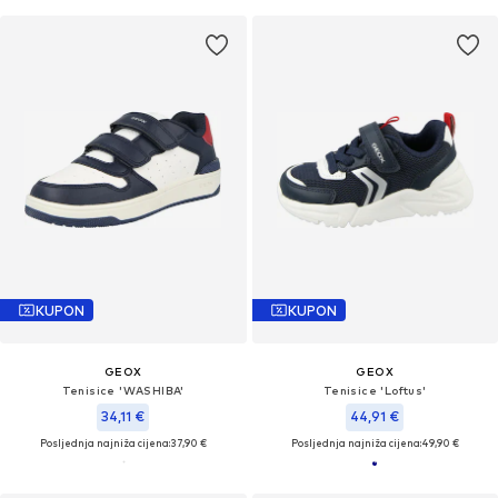
KUPON
KUPON
GEOX
GEOX
Tenisice 'WASHIBA'
Tenisice 'Loftus'
34,11 €
44,91 €
Posljednja najniža cijena:
37,90 €
Posljednja najniža cijena:
49,90 €