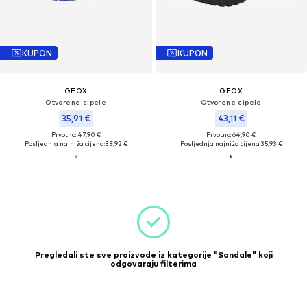
KUPON
KUPON
GEOX
GEOX
Otvorene cipele
Otvorene cipele
35,91 €
43,11 €
Prvotno: 47,90 €
Prvotno: 64,90 €
Posljednja najniža cijena:
33,92 €
Posljednja najniža cijena:
35,93 €
Pregledali ste sve proizvode iz kategorije "Sandale" koji
odgovaraju filterima