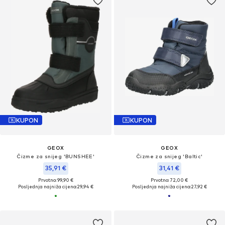
KUPON
KUPON
GEOX
GEOX
Čizme za snijeg 'BUNSHEE'
Čizme za snijeg 'Baltic'
35,91 €
31,41 €
Prvotno: 99,90 €
Prvotno: 72,00 €
Posljednja najniža cijena:
29,94 €
Posljednja najniža cijena:
27,92 €