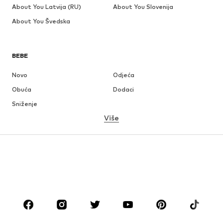
About You Latvija (RU)
About You Slovenija
About You Švedska
BEBE
Novo
Odjeća
Obuća
Dodaci
Sniženje
Više
DJEVOJČICE
Djeca (vel. 92-140)
Tinejdžeri (vel. 140-176)
DJEČACI
Djeca (vel. 92-140)
Tinejdžeri (vel. 140-176)
MODNE MARKE