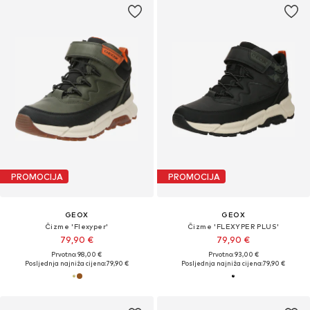
PROMOCIJA
PROMOCIJA
GEOX
GEOX
Čizme 'Flexyper'
Čizme 'FLEXYPER PLUS'
79,90 €
79,90 €
Prvotno: 98,00 €
Prvotno: 93,00 €
Posljednja najniža cijena:
79,90 €
Posljednja najniža cijena:
79,90 €