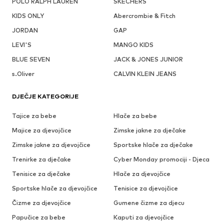
POLO RALPH LAUREN
SKECHERS
KIDS ONLY
Abercrombie & Fitch
JORDAN
GAP
LEVI'S
MANGO KIDS
BLUE SEVEN
JACK & JONES JUNIOR
s.Oliver
CALVIN KLEIN JEANS
DJEČJE KATEGORIJE
Tajice za bebe
Hlače za bebe
Majice za djevojčice
Zimske jakne za dječake
Zimske jakne za djevojčice
Sportske hlače za dječake
Trenirke za dječake
Cyber Monday promociji - Djeca
Tenisice za dječake
Hlače za djevojčice
Sportske hlače za djevojčice
Tenisice za djevojčice
Čizme za djevojčice
Gumene čizme za djecu
Papučice za bebe
Kaputi za djevojčice