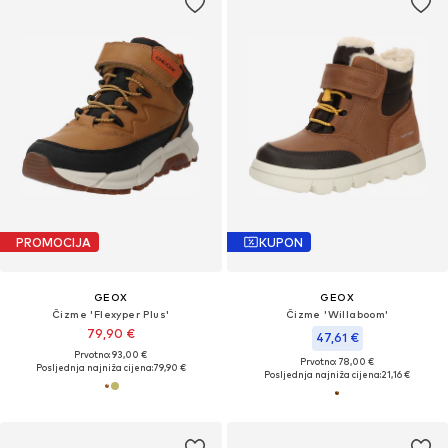
PROMOCIJA
KUPON
GEOX
GEOX
Čizme 'Flexyper Plus'
Čizme 'Willaboom'
79,90 €
47,61 €
Prvotno: 93,00 €
Prvotno: 78,00 €
Posljednja najniža cijena:
79,90 €
Posljednja najniža cijena:
21,16 €