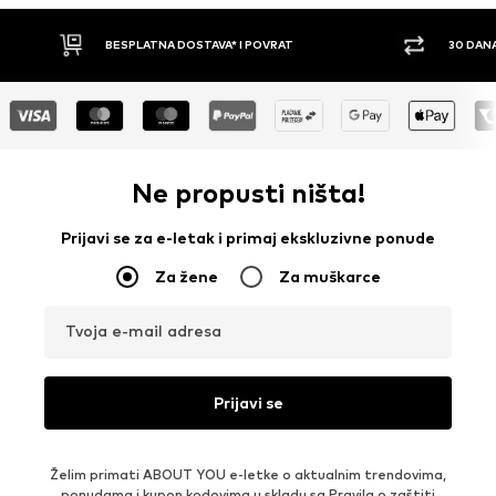
30 DANA PRAVO NA POVRAT
PLAĆ
Ne propusti ništa!
Prijavi se za e-letak i primaj ekskluzivne ponude
Za žene
Za muškarce
Tvoja e-mail adresa
Prijavi se
Želim primati ABOUT YOU e-letke o aktualnim trendovima,
ponudama i kupon kodovima u skladu sa
Pravila o zaštiti