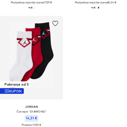
Posljednja najniža cijena:
17,91 €
Posljednja najniža cijena:
8,34 €
Pakiranje od 3
KUPON
JORDAN
Čarape 'DIAMOND'
14,31 €
Prvotno: 17,90 €