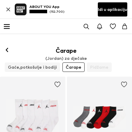
ABOUT YOU App
Idi u aplikaciju
(152.700)
Čarape
(Jordan) za dječake
Gaće,potkošulje i bodiji
Čarape
Pidžame