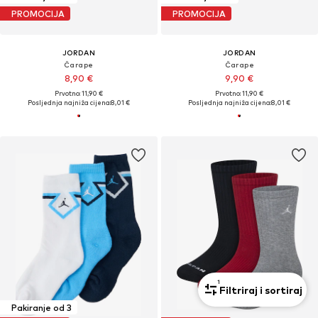
PROMOCIJA
PROMOCIJA
JORDAN
JORDAN
Čarape
Čarape
8,90 €
9,90 €
Prvotno: 11,90 €
Prvotno: 11,90 €
Posljednja najniža cijena:
8,01 €
Posljednja najniža cijena:
8,01 €
1
Filtriraj i sortiraj
Pakiranje od 3