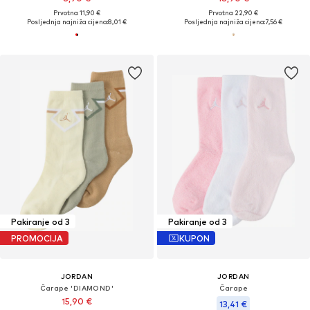
Prvotno: 11,90 €
Prvotno: 22,90 €
Posljednja najniža cijena:
8,01 €
Posljednja najniža cijena:
7,56 €
Pakiranje od 3
Pakiranje od 3
PROMOCIJA
KUPON
JORDAN
JORDAN
Čarape 'DIAMOND'
Čarape
15,90 €
13,41 €