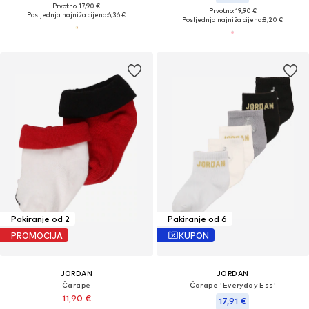
Prvotno: 17,90 €
Prvotno: 19,90 €
Posljednja najniža cijena:
6,36 €
Posljednja najniža cijena:
8,20 €
Pakiranje od 2
Pakiranje od 6
PROMOCIJA
KUPON
JORDAN
JORDAN
Čarape
Čarape 'Everyday Ess'
11,90 €
17,91 €