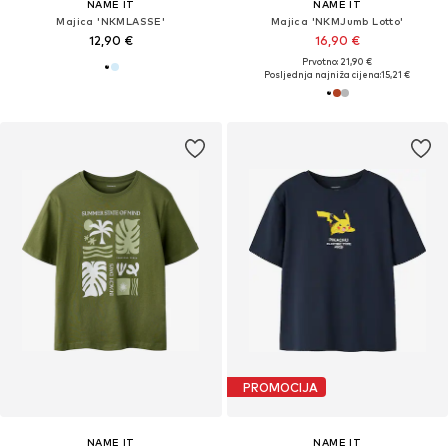
NAME IT
NAME IT
Majica 'NKMLASSE'
Majica 'NKMJumb Lotto'
12,90 €
16,90 €
Prvotno: 21,90 €
Posljednja najniža cijena:
15,21 €
PROMOCIJA
NAME IT
NAME IT