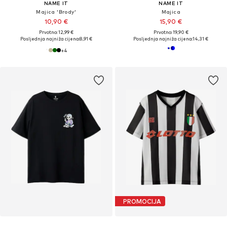
NAME IT
NAME IT
Majica 'Brody'
Majica
10,90 €
15,90 €
Prvotno: 12,99 €
Prvotno: 19,90 €
Posljednja najniža cijena:
8,91 €
Posljednja najniža cijena:
14,31 €
+
4
PROMOCIJA