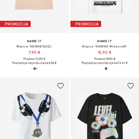
PROMOCIJA
PROMOCIJA
NAME IT
NAME IT
Majica 'NKMVENZEL'
Majica 'NKMNif Minecraft'
7,90 €
15,90 €
Prvotno: 10,90 €
Prvotno: 19,90 €
Posljednja najniža cijena:
3,56 €
Posljednja najniža cijena:
13,41 €