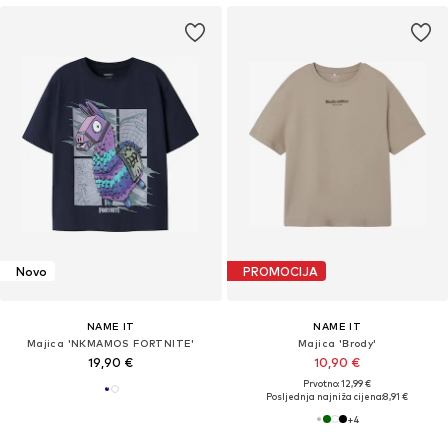
Novo
PROMOCIJA
NAME IT
NAME IT
Majica 'NKMAMOS FORTNITE'
Majica 'Brody'
19,90 €
10,90 €
Prvotno: 12,99 €
Posljednja najniža cijena:
8,91 €
+
4