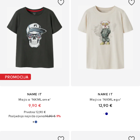
PROMOCIJA
NAME IT
NAME IT
Majica 'NKMLorne'
Majica 'NKMLegu'
9,90 €
12,90 €
Prvotno: 12,90 €
Posljednja najniža cijena:
10,90 €
-9%