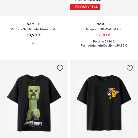
PROMOCIJA
NAME IT
NAME IT
Majica 'NKMJahi Minecraft'
Majica 'NKMVALMAS'
18,90 €
12,90 €
Prvotno: 21,90 €
Posljednja najniža cijena:
10,32 €