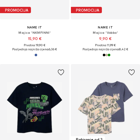
PROMOCIJA
PROMOCIJA
NAME IT
NAME IT
Majica 'NKMFINNI'
Majica 'Vobbo'
15,90 €
9,90 €
Prvotno: 19,90 €
Prvotno: 11,99 €
Posljednja najniža cijena:
6,36 €
Posljednja najniža cijena:
8,42 €
Pakiranje od 2