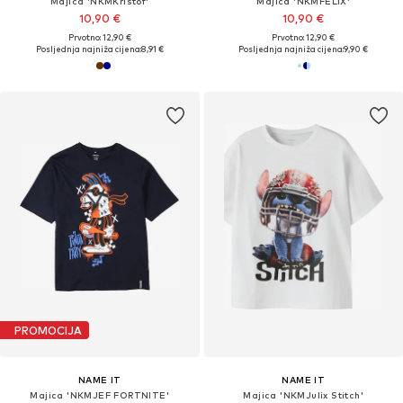
Majica 'NKMKristof'
Majica 'NKMFELIX'
10,90 €
10,90 €
Prvotno: 12,90 €
Prvotno: 12,90 €
Posljednja najniža cijena:
8,91 €
Posljednja najniža cijena:
9,90 €
PROMOCIJA
NAME IT
NAME IT
Majica 'NKMJEF FORTNITE'
Majica 'NKMJulix Stitch'