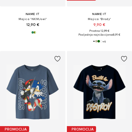
NAME IT
NAME IT
Majica 'NKMJoel'
Majica 'Brody'
12,90 €
9,90 €
Prvotno: 12,99 €
Posljednja najniža cijena:
8,91 €
+
4
PROMOCIJA
PROMOCIJA