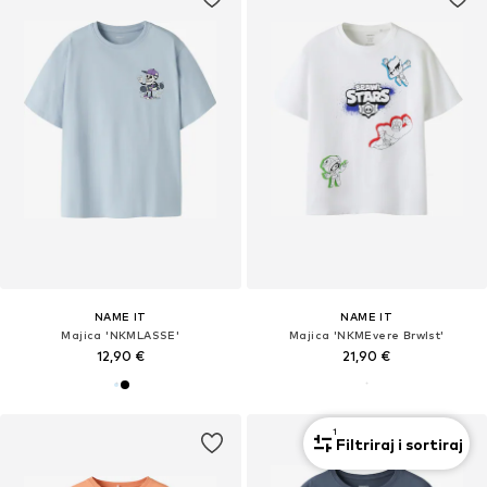
NAME IT
NAME IT
Majica 'NKMLASSE'
Majica 'NKMEvere Brwlst'
12,90 €
21,90 €
1
Filtriraj i sortiraj