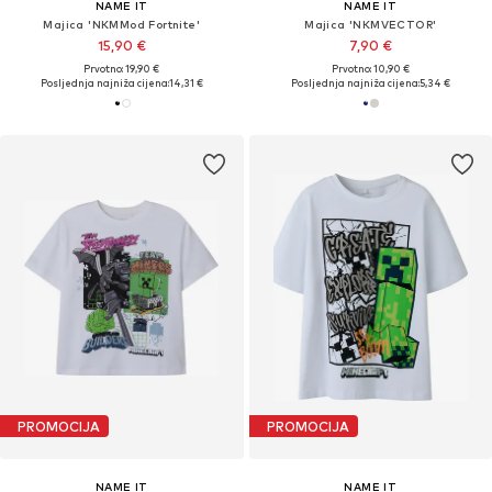
NAME IT
NAME IT
Majica 'NKMMod Fortnite'
Majica 'NKMVECTOR'
15,90 €
7,90 €
Prvotno: 19,90 €
Prvotno: 10,90 €
Posljednja najniža cijena:
14,31 €
Posljednja najniža cijena:
5,34 €
PROMOCIJA
PROMOCIJA
NAME IT
NAME IT