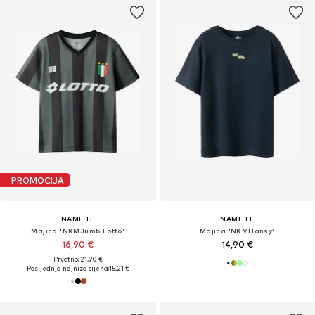
PROMOCIJA
NAME IT
NAME IT
Majica 'NKMJumb Lotto'
Majica 'NKMHansy'
16,90 €
14,90 €
Prvotno: 21,90 €
Posljednja najniža cijena:
15,21 €