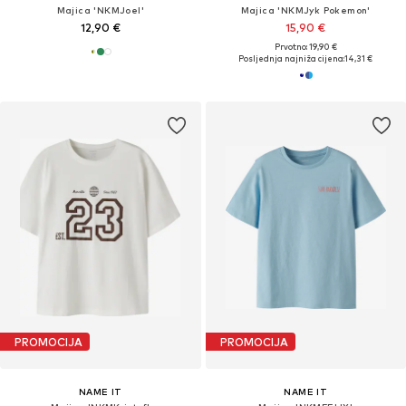
Majica 'NKMJoel'
Majica 'NKMJyk Pokemon'
12,90 €
15,90 €
Prvotno: 19,90 €
Posljednja najniža cijena:
14,31 €
PROMOCIJA
PROMOCIJA
NAME IT
NAME IT