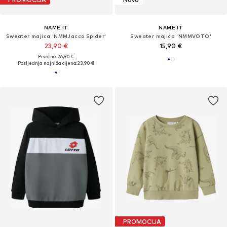
NAME IT
NAME IT
Sweater majica 'NMMJacco Spider'
Sweater majica 'NMMVOTO'
23,90 €
15,90 €
Prvotno: 26,90 €
Posljednja najniža cijena:
23,90 €
PROMOCIJA