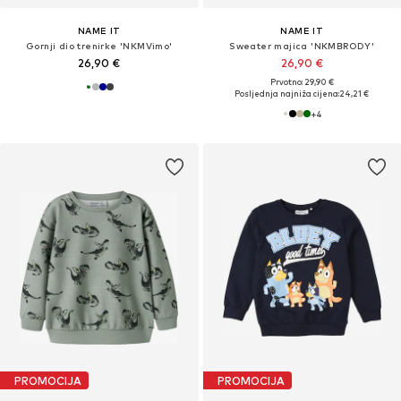
NAME IT
NAME IT
Gornji dio trenirke 'NKMVimo'
Sweater majica 'NKMBRODY'
26,90 €
26,90 €
Prvotno: 29,90 €
Posljednja najniža cijena:
24,21 €
+
4
PROMOCIJA
PROMOCIJA