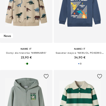
Novo
NAME IT
NAME IT
Gornji dio trenirke 'NMMNARIS'
Sweater majica 'NKMJOL POKEMON'
23,90 €
34,90 €