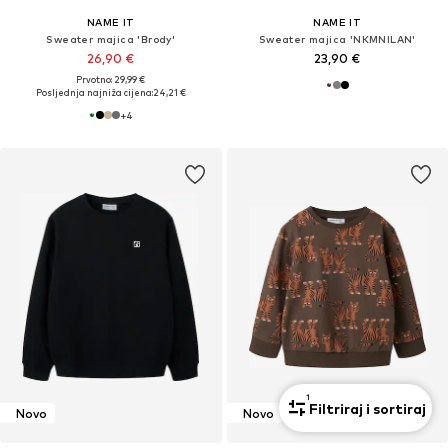
NAME IT
NAME IT
Sweater majica 'Brody'
Sweater majica 'NKMNILAN'
26,90 €
23,90 €
Prvotno: 29,99 €
Posljednja najniža cijena:
24,21 €
+
4
1
Filtriraj i sortiraj
Novo
Novo