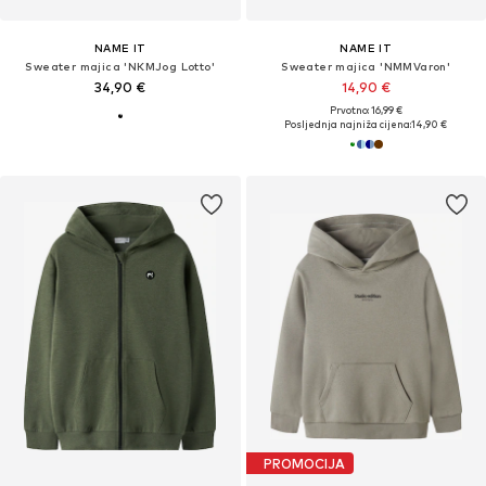
NAME IT
NAME IT
Sweater majica 'NKMJog Lotto'
Sweater majica 'NMMVaron'
34,90 €
14,90 €
Prvotno: 16,99 €
Posljednja najniža cijena:
14,90 €
PROMOCIJA