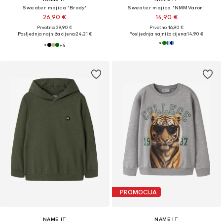
Sweater majica 'Brody'
Sweater majica 'NMMVaron'
26,90 €
14,90 €
Prvotno: 29,90 €
Prvotno: 16,90 €
Posljednja najniža cijena:
24,21 €
Posljednja najniža cijena:
14,90 €
+
4
PROMOCIJA
NAME IT
NAME IT