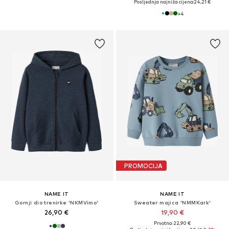
Posljednja najniža cijena:
24,21 €
+
4
PROMOCIJA
NAME IT
NAME IT
Gornji dio trenirke 'NKMVimo'
Sweater majica 'NMMKark'
26,90 €
19,90 €
Prvotno: 22,90 €