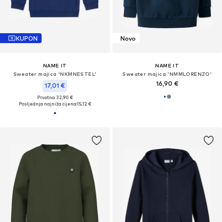
KUPON
Novo
NAME IT
NAME IT
Sweater majica 'NKMNESTEL'
Sweater majica 'NMMLORENZO'
16,90 €
17,01 €
Prvotno: 32,90 €
Posljednja najniža cijena:
15,12 €