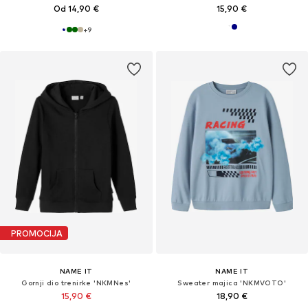
Od 14,90 €
15,90 €
+
9
PROMOCIJA
NAME IT
NAME IT
Gornji dio trenirke 'NKMNes'
Sweater majica 'NKMVOTO'
15,90 €
18,90 €