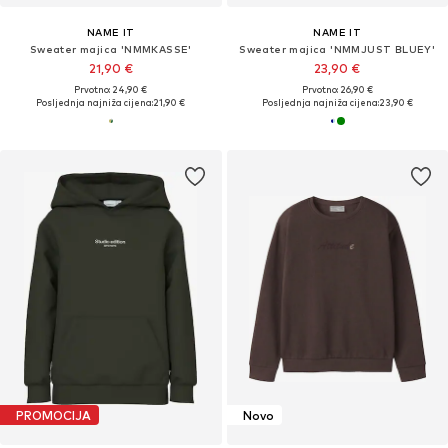
NAME IT
NAME IT
Sweater majica 'NMMKASSE'
Sweater majica 'NMMJUST BLUEY'
21,90 €
23,90 €
Prvotno: 24,90 €
Prvotno: 26,90 €
Posljednja najniža cijena:
21,90 €
Posljednja najniža cijena:
23,90 €
PROMOCIJA
Novo