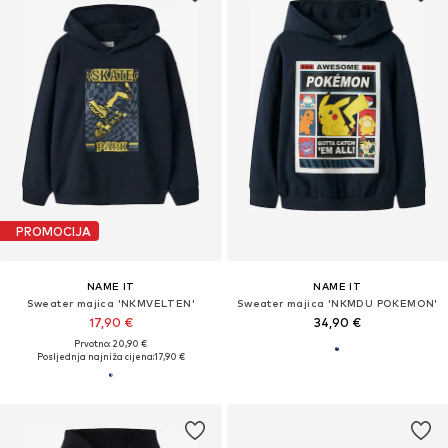
PROMOCIJA
NAME IT
NAME IT
Sweater majica 'NKMVELTEN'
Sweater majica 'NKMDU POKEMON'
17,90 €
34,90 €
Prvotno: 20,90 €
Posljednja najniža cijena:
17,90 €