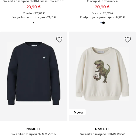
Sweater majica 'NKMJimm Pokemon'
Gornji dio trenirke
23,90 €
20,90 €
Prvotno: 32,90 €
Prvotno: 23,90 €
Posljednja najniža cijena:
21,51 €
Posljednja najniža cijena:
17,01 €
Novo
NAME IT
NAME IT
Sweater majica 'NMMVimo'
Sweater majica 'NMMVoto'