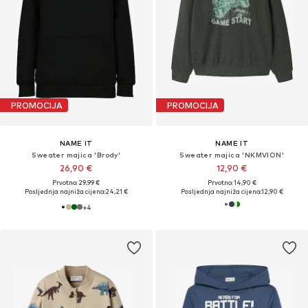
PROMOCIJA
PROMOCIJA
NAME IT
NAME IT
Sweater majica 'Brody'
Sweater majica 'NKMVION'
26,90 €
12,90 €
Prvotno: 29,99 €
Prvotno: 14,90 €
Posljednja najniža cijena:
24,21 €
Posljednja najniža cijena:
12,90 €
+
4