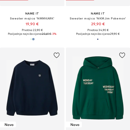
NAME IT
NAME IT
Sweater majica 'NMMKARK'
Sweater majica 'NKMJim Pokemon'
19,90 €
29,90 €
Prvotno: 22,90 €
Prvotno: 34,90 €
Posljednja najniža cijena:
20,61 €
-3%
Posljednja najniža cijena:
29,90 €
Novo
Novo