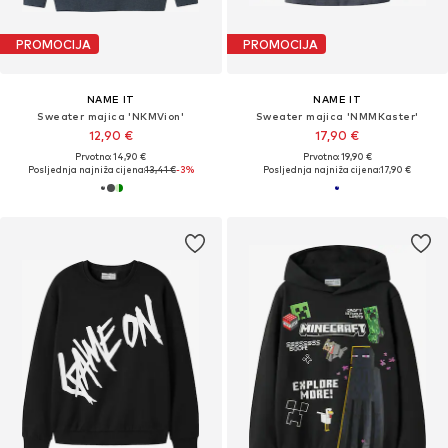
PROMOCIJA
PROMOCIJA
NAME IT
NAME IT
Sweater majica 'NKMVion'
Sweater majica 'NMMKaster'
12,90 €
17,90 €
Prvotno: 14,90 €
Prvotno: 19,90 €
Posljednja najniža cijena:
13,41 €
-3%
Posljednja najniža cijena:
17,90 €