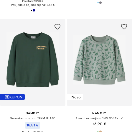
Prvotno: 23,90 €
Posljednja najniža cijena:
13,52 €
KUPON
Novo
NAME IT
NAME IT
Sweater majica 'NKMJUAN'
Sweater majica 'NMMVIFelix'
16,90 €
18,81 €