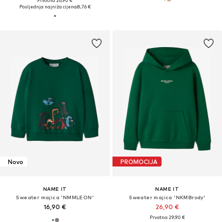
Prvotno: 26,90 €
Posljednja najniža cijena:
8,76 €
Novo
PROMOCIJA
NAME IT
NAME IT
Sweater majica 'NMMLEON'
Sweater majica 'NKMBrody'
16,90 €
26,90 €
Prvotno: 29,90 €