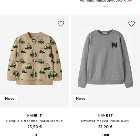
Posljednja najniža cijena:
20,61 €
-3%
Novo
Novo
NAME IT
NAME IT
Gornji dio trenirke 'NMMLibertus'
Sweater majica 'NKMNILAN'
25,90 €
23,90 €