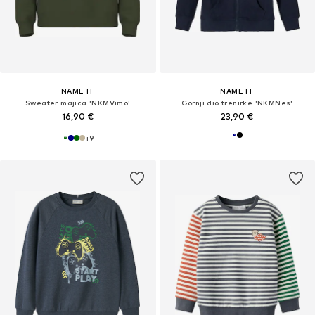
NAME IT
NAME IT
Sweater majica 'NKMVimo'
Gornji dio trenirke 'NKMNes'
16,90 €
23,90 €
+
9