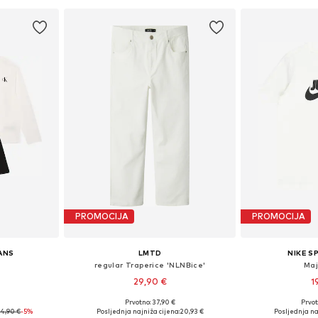
PROMOCIJA
PROMOCIJA
EANS
LMTD
NIKE 
regular Traperice 'NLNBice'
Maj
29,90 €
1
Prvotno: 37,90 €
Prvot
ičina
Dostupno u više veličina
Dostupno 
4,90 €
-5%
Posljednja najniža cijena:
20,93 €
Posljednja na