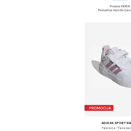
Prvotno: 39,95 €
Posljednja najniža cijena
Dodaj u košar
PROMOCIJA
ADIDAS SPORTS
Tenisice 'Tensaur