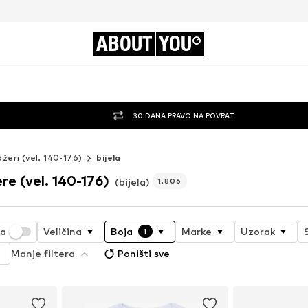
ABOUT
YOU
30 DANA PRAVO NA POVRAT
džeri (vel. 140-176)
bijela
re (vel. 140-176)
(bijela)
1.806
ja
Veličina
Boja
Marke
Uzorak
1
Manje filtera
Poništi sve