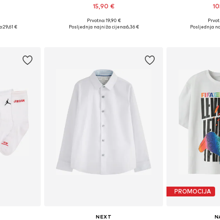
15,90 €
10
Prvotno: 19,90 €
Prvot
ičina
Dostupne veličine: 134-140, 146-152, 158-164
Dostupno 
a:
29,61 €
Posljednja najniža cijena:
6,36 €
Posljednja na
icu
Dodaj u košaricu
Dodaj 
PROMOCIJA
NEXT
N