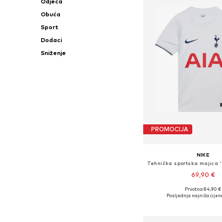
Odjeća
Obuća
Sport
Dodaci
Sniženje
PROMOCIJA
NIKE
69,90 €
Prvotno: 84,90 €
Dostupno u više vel
Posljednja najniža cijen
Dodaj u košar