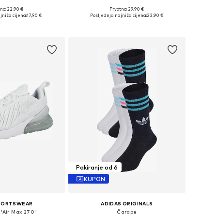
+
3
no: 22,90 €
Prvotno: 29,90 €
u više veličina
Dostupne veličine: 128-134, 140-146, 152-158, 158-164
jniža cijena:
17,90 €
Posljednja najniža cijena:
23,90 €
u košaricu
Dodaj u košaricu
Pakiranje od 6
KUPON
SPORTSWEAR
ADIDAS ORIGINALS
 'Air Max 270'
Čarape