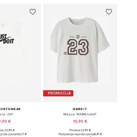
PROMOCIJA
SPORTSWEAR
NAME IT
ica 'JDI'
Majica 'NKMKristof'
9,90 €
10,90 €
no: 22,90 €
Prvotno: 12,90 €
u više veličina
Dostupne veličine: 122-128, 134-140, 146-152, 158-164
jniža cijena:
16,07 €
Posljednja najniža cijena:
8,91 €