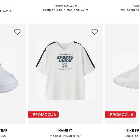
Prvotno: 24,90 €
Prvot
Dostupno u više veličina
Dostupno 
Dostupne veličine: 110-116, 122-128, 146-152, 158-164
Posljednja najniža cijena:
17,91 €
Posljednja na
:
15,04 €
Dodaj u košaricu
Dodaj 
icu
PROMOCIJA
PROMOCIJA
WEAR
NAME IT
NIKE 
 3.0'
Majica 'NKMFINNI'
Tenisice