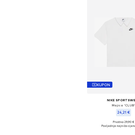
KUPON
NIKE SPORTSW
Majica 'CLUB
24,21 €
Prvotno: 29,90 €
Dostupne veličine: 147-1
Posljednja najniža cijen
Dodaj u košar