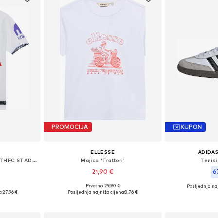
PROMOCIJA
KUPON
ELLESSE
ADIDAS
Tehnička sportska majica 'THFC STAD HM'
Majica 'Trattori'
Tenis
21,90 €
6
Prvotno: 29,90 €
Posljednja naj
ičina
Dostupne veličine: 128-134, 140-146, 152-158, 158-164
Dostupno 
a:
27,96 €
Posljednja najniža cijena:
8,76 €
icu
Dodaj u košaricu
Dodaj 