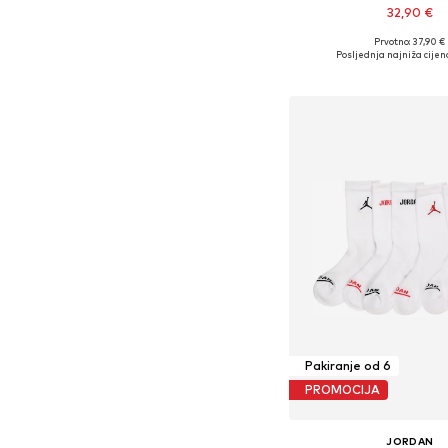
32,90 €
+
12
Prvotno: 37,90 €
Dostupno u više vel
Posljednja najniža cijen
Dodaj u košar
Pakiranje od 6
PROMOCIJA
JORDAN