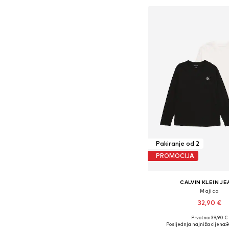
Pakiranje od 2
PROMOCIJA
CALVIN KLEIN J
Majica
32,90 €
Prvotno: 39,90 €
Dostupno u više vel
Posljednja najniža cijena:
3