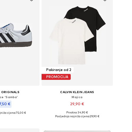
Pakiranje od 2
PROMOCIJA
 ORIGINALS
CALVIN KLEIN JEANS
ice 'Samba'
Majica
7,50 €
29,90 €
Prvotno: 34,90 €
niža cijena:
75,00 €
Dostupne veličine: 104, 140, 152, 170-176
u više veličina
Posljednja najniža cijena:
29,90 €
Dodaj u košaricu
u košaricu