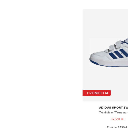
Dodaj u košar
PROMOCIJA
ADIDAS SPORTS
Tenisice 'Tensaur
32,90 €
+
12
Prvotno: 37,90 €