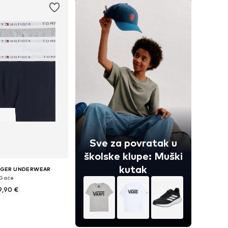
Sve za povratak u
školske klupe: Muški
kutak
IGER UNDERWEAR
Gaće
9,90 €
Dostupne veličine: 128-140, 140-152, 152-164, 164-176
u košaricu