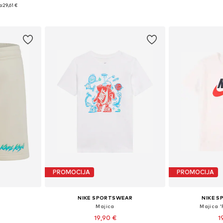
ičina
Dostupne veličine: 128-138, 138-147, 158-170
a:
29,61 €
icu
Dodaj u košaricu
Dodaj 
PROMOCIJA
PROMOCIJA
NIKE SPORTSWEAR
NIKE 
e
Majica
Majica 
19,90 €
1