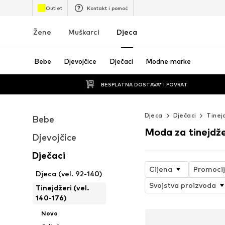
Outlet
Kontakt i pomoć
Žene
Muškarci
Djeca
Bebe
Djevojčice
Dječaci
Modne marke
BESPLATNA DOSTAVA* I POVRAT
Djeca
Dječaci
Tinej
Bebe
Moda za tinejdže
Djevojčice
Dječaci
Cijena
Promoci
Djeca (vel. 92-140)
Svojstva proizvoda
Tinejdžeri (vel.
140-176)
Novo