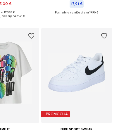
5,00 €
17,91 €
no: 119,00 €
Posljednja najniža cijena:
+
3
19,90 €
u više veličina
Dostupno u više veličina
jniža cijena:
71,91 €
u košaricu
Dodaj u košaricu
PROMOCIJA
AME IT
NIKE SPORTSWEAR