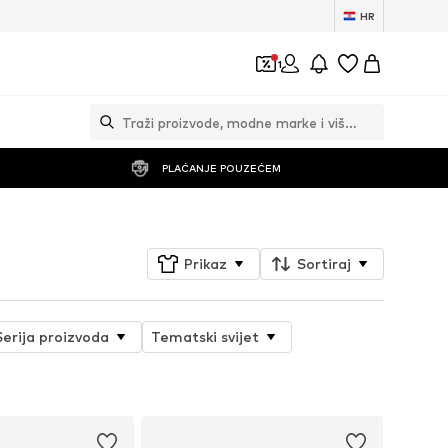
HR
1
PLAĆANJE POUZEĆEM
Prikaz
Sortiraj
Serija proizvoda
Tematski svijet