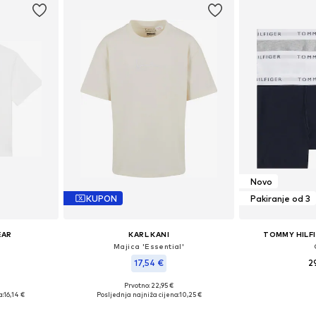
Novo
KUPON
Pakiranje od 3
EAR
KARL KANI
TOMMY HILF
'
Majica 'Essential'
17,54 €
2
Prvotno: 22,95 €
58, 158-170
Dostupno u više veličina
a:
16,14 €
Posljednja najniža cijena:
10,25 €
Dodaj 
icu
Dodaj u košaricu