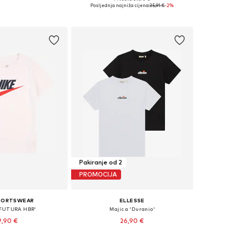
Dostupne veličine: 122-128, 134-140, 146-152, 158-164
Dostupno u više veličina
Posljednja najniža cijena:
35,91 €
-2%
u košaricu
Dodaj u košaricu
Pakiranje od 2
PROMOCIJA
SPORTSWEAR
ELLESSE
'FUTURA HBR'
Majica 'Duranio'
9,90 €
26,90 €