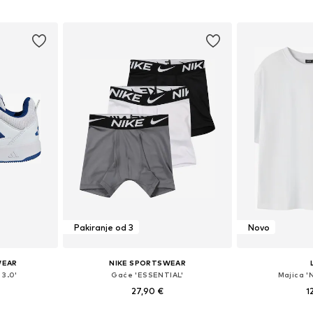
icu
Dodaj u košaricu
Dodaj 
Pakiranje od 3
Novo
WEAR
NIKE SPORTSWEAR
 3.0'
Gaće 'ESSENTIAL'
Majica 
27,90 €
1