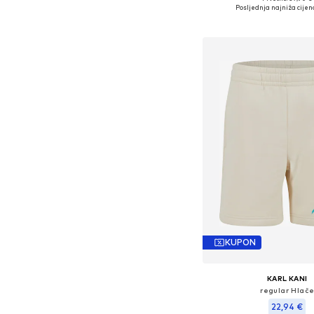
Dostupno u više vel
Posljednja najniža cijen
Dodaj u košar
KUPON
KARL KANI
regular Hlač
22,94 €