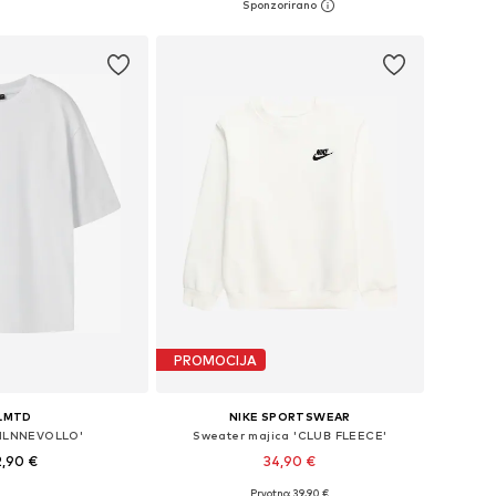
u košaricu
Dodaj u košaricu
PROMOCIJA
LMTD
NIKE SPORTSWEAR
'NLNNEVOLLO'
Sweater majica 'CLUB FLEECE'
2,90 €
34,90 €
Prvotno: 39,90 €