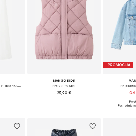
PROMOCIJA
MANGO KIDS
MAN
Wide Leg/ Široke nogavice Hlače 'KATASET'
Prsluk 'PEKIN'
Prijelazn
25,90 €
Od 
Prvot
Dostupne veličine: 130-140, 142-152, 154-164
Dostupne veličine: 116, 128, 140, 152, 164
Dostupno 
Posljednja na
icu
Dodaj u košaricu
Dodaj 