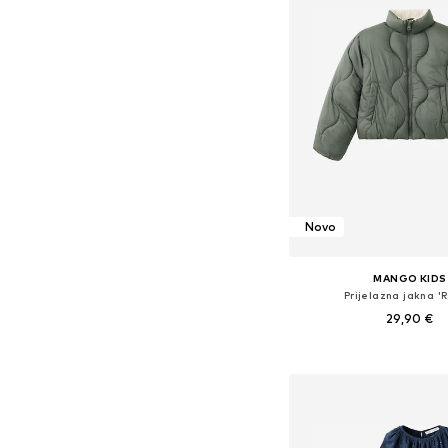
Novo
MANGO KIDS
Prijelazna jakna '
29,90 €
Dostupno u više vel
Dodaj u košar