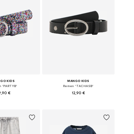
GO KIDS
MANGO KIDS
 'PARTYB'
Remen 'TACHASB'
9,90 €
12,90 €
ne: 110-132, 132-146
Dostupne veličine: 110-132, 132-146
u košaricu
Dodaj u košaricu