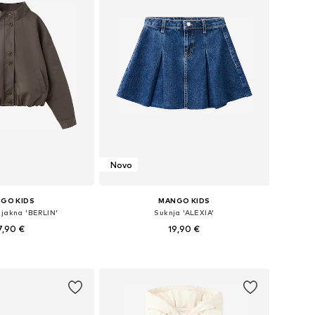
Novo
GO KIDS
MANGO KIDS
 jakna 'BERLIN'
Suknja 'ALEXIA'
7,90 €
19,90 €
u više veličina
Dostupno u više veličina
u košaricu
Dodaj u košaricu