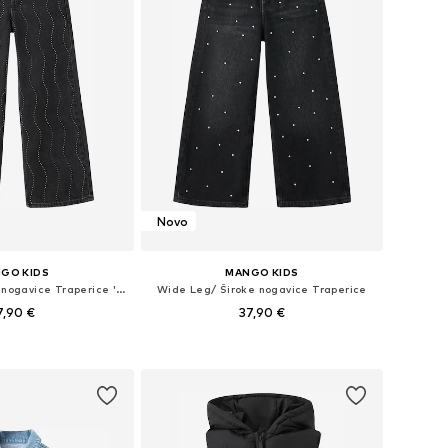
Novo
GO KIDS
MANGO KIDS
Wide Leg/ Široke nogavice Traperice 'WIDEO'
Wide Leg/ Široke nogavice Traperice
7,90 €
37,90 €
u više veličina
Dostupno u više veličina
u košaricu
Dodaj u košaricu