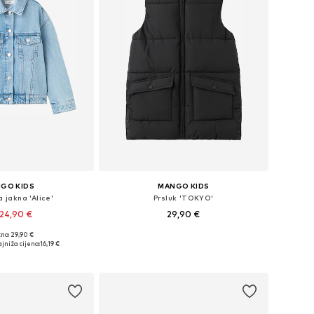
GO KIDS
MANGO KIDS
a jakna 'Alice'
Prsluk 'TOKYO'
24,90 €
29,90 €
no: 29,90 €
u više veličina
Dostupno u više veličina
jniža cijena:
16,19 €
u košaricu
Dodaj u košaricu