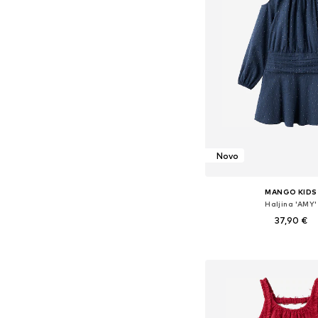
Novo
MANGO KIDS
Haljina 'AMY'
37,90 €
Dostupno u više vel
Dodaj u košar