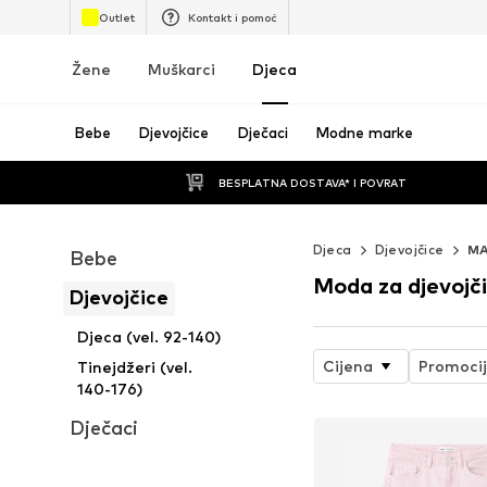
Outlet
Kontakt i pomoć
Žene
Muškarci
Djeca
Bebe
Djevojčice
Dječaci
Modne marke
BESPLATNA DOSTAVA* I POVRAT
Djeca
Djevojčice
MA
Bebe
Moda za djevojč
Djevojčice
Djeca (vel. 92-140)
Cijena
Promoci
Tinejdžeri (vel.
140-176)
Dječaci