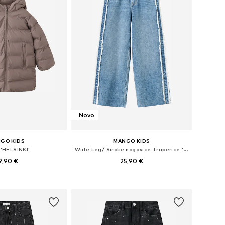
Novo
GO KIDS
MANGO KIDS
 'HELSINKI'
Wide Leg/ Široke nogavice Traperice 'WIDEF'
9,90 €
25,90 €
u više veličina
Dostupno u više veličina
u košaricu
Dodaj u košaricu