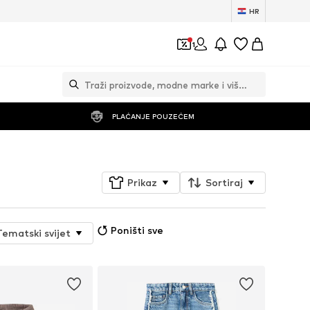
HR
1
PLAĆANJE POUZEĆEM
Prikaz
Sortiraj
Poništi sve
Tematski svijet