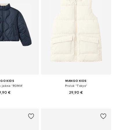
GO KIDS
MANGO KIDS
a jakna 'ROMA'
Prsluk 'Tokyo'
9,90 €
29,90 €
u više veličina
Dostupne veličine: 116, 128, 140, 152, 164
u košaricu
Dodaj u košaricu