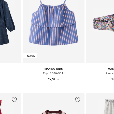
Novo
MANGO KIDS
MAN
Top 'SODASET'
Remen
19,90 €
1
ičina
Dostupno u više veličina
Dostupne veliči
icu
Dodaj u košaricu
Dodaj 