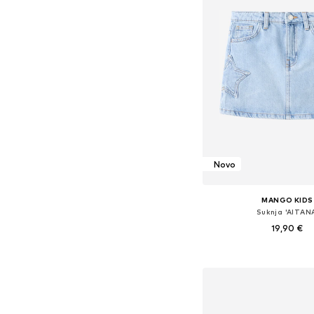
Novo
MANGO KIDS
Suknja 'AITANA
19,90 €
Dostupno u više vel
Dodaj u košar