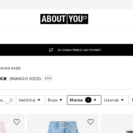
ABOUT
YOU
30 DANA PRAVO NA POVRAT
NGO KIDS
ice
(MANGO KIDS)
242
ja
Veličina
Boja
Marke
Uzorak
1