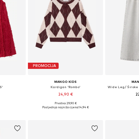
PROMOCIJA
MANGO KIDS
MAN
S'
Kardigan 'Rombo'
24,90 €
2
Prvotno: 29,90 €
Dostupne veličine: 116, 122, 128, 134, 140, 152
Dostupne veličine: 110-116, 122-128, 134-140, 152
Dostupne veličin
Posljednja najniža cijena:
14,94 €
icu
Dodaj u košaricu
Dodaj 