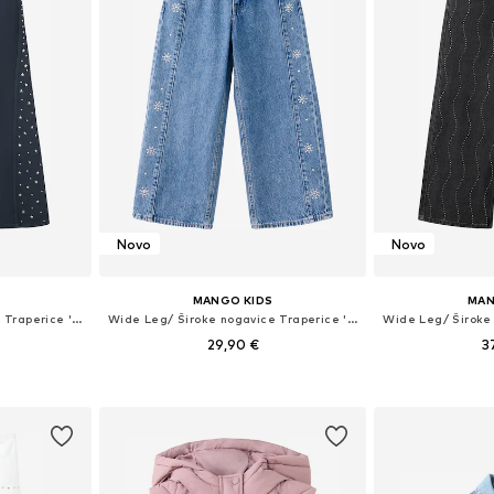
Novo
Novo
MANGO KIDS
MAN
Wide Leg/ Široke nogavice Traperice 'ESTRELLI'
Wide Leg/ Široke nogavice Traperice 'CULOTTES'
29,90 €
3
ičina
Dostupno u više veličina
Dostupno 
icu
Dodaj u košaricu
Dodaj 