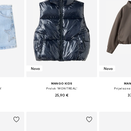
Novo
Novo
MANGO KIDS
MAN
'
Prsluk 'MONTREAL'
Prijelazna
25,90 €
3
ičina
Dostupne veličine: 116, 128, 140, 152, 164
Dostupno 
icu
Dodaj u košaricu
Dodaj 