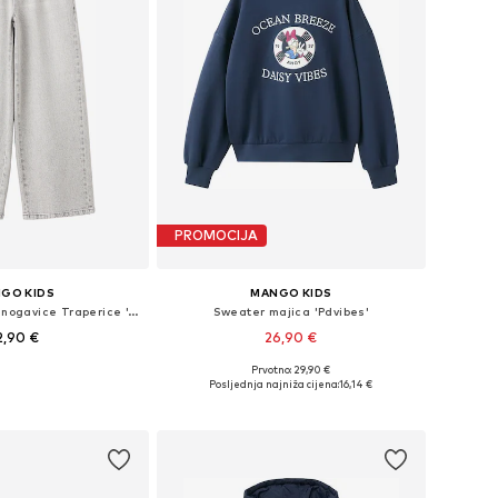
PROMOCIJA
GO KIDS
MANGO KIDS
Wide Leg/ Široke nogavice Traperice 'ANNIE'
Sweater majica 'Pdvibes'
2,90 €
26,90 €
Prvotno: 29,90 €
e: 128, 140, 152, 164
Dostupne veličine: 116, 123-128, 130-140, 142-152
Posljednja najniža cijena:
16,14 €
u košaricu
Dodaj u košaricu