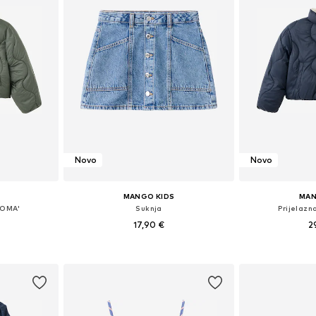
Novo
Novo
MANGO KIDS
MAN
ROMA'
Suknja
Prijelazn
17,90 €
2
ičina
Dostupno u više veličina
Dostupno 
icu
Dodaj u košaricu
Dodaj 