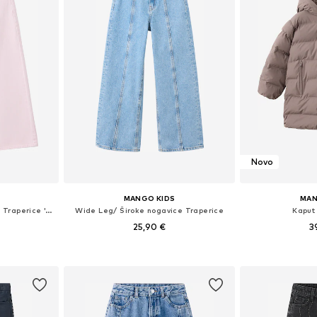
Novo
MANGO KIDS
MAN
Wide Leg/ Široke nogavice Traperice 'JOANA'
Wide Leg/ Široke nogavice Traperice
Kaput
25,90 €
3
ičina
Dostupno u više veličina
Dostupno 
icu
Dodaj u košaricu
Dodaj 