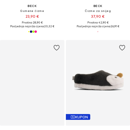
BECK
BECK
Gumene čizme
Čizme za snijeg
23,90 €
37,90 €
Prvotno: 28,90 €
Prvotno: 42,90 €
Posljednja najniža cijena:
20,32 €
Posljednja najniža cijena:
26,91 €
KUPON