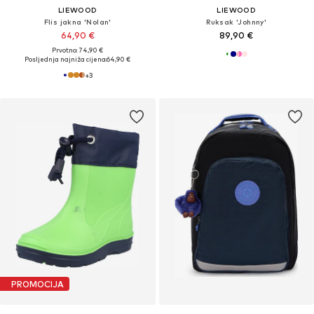
LIEWOOD
LIEWOOD
Flis jakna 'Nolan'
Ruksak 'Johnny'
64,90 €
89,90 €
Prvotno: 74,90 €
Posljednja najniža cijena:
64,90 €
+
3
PROMOCIJA