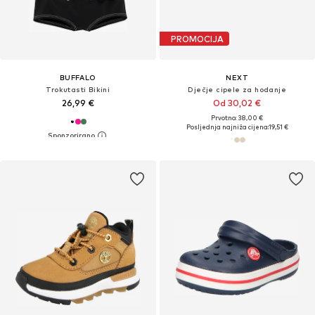
PROMOCIJA
BUFFALO
NEXT
Trokutasti Bikini
Dječje cipele za hodanje
26,99 €
Od 30,02 €
Prvotno: 38,00 €
Posljednja najniža cijena:
19,51 €