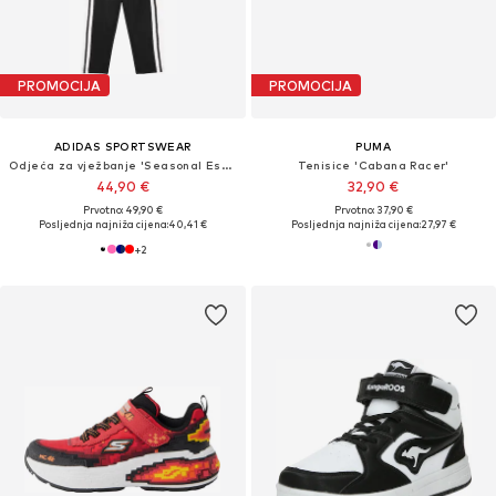
PROMOCIJA
PROMOCIJA
ADIDAS SPORTSWEAR
PUMA
Odjeća za vježbanje 'Seasonal Essentials Tiberio'
Tenisice 'Cabana Racer'
44,90 €
32,90 €
Prvotno: 49,90 €
Prvotno: 37,90 €
Posljednja najniža cijena:
40,41 €
Posljednja najniža cijena:
27,97 €
+
2