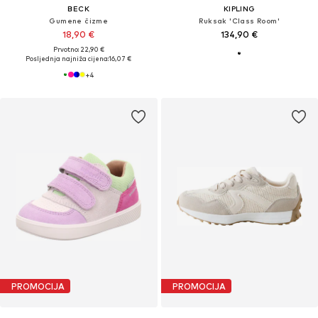
BECK
KIPLING
Gumene čizme
Ruksak 'Class Room'
18,90 €
134,90 €
Prvotno: 22,90 €
Posljednja najniža cijena:
16,07 €
+
4
PROMOCIJA
PROMOCIJA