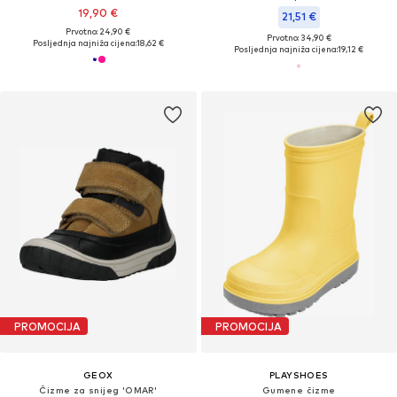
19,90 €
21,51 €
Prvotno: 24,90 €
Prvotno: 34,90 €
Posljednja najniža cijena:
18,62 €
Posljednja najniža cijena:
19,12 €
PROMOCIJA
PROMOCIJA
GEOX
PLAYSHOES
Čizme za snijeg 'OMAR'
Gumene čizme