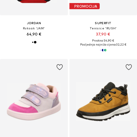
PROMOCIJA
JORDAN
SUPERFIT
Ruksak 'JAM'
Tenisice 'RUSH'
64,90 €
37,90 €
Prvotno: 54,90 €
Posljednja najniža cijena:
32,22 €