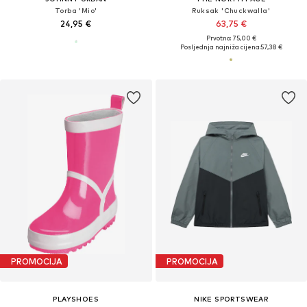
Torba 'Mio'
Ruksak 'Chuckwalla'
24,95 €
63,75 €
Prvotno: 75,00 €
Posljednja najniža cijena:
57,38 €
PROMOCIJA
PROMOCIJA
PLAYSHOES
NIKE SPORTSWEAR