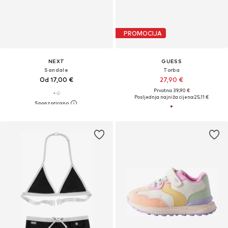
PROMOCIJA
NEXT
GUESS
Sandale
Torba
Od 17,00 €
27,90 €
Prvotno: 39,90 €
Posljednja najniža cijena:
25,11 €