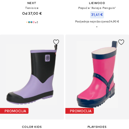
NEXT
LIEWOOD
Tenisice
Papuče 'Aviaja Penguin'
Od 37,00 €
31,41 €
Posljednja najniža cijena:
34,90 €
+
1
PROMOCIJA
PROMOCIJA
COLOR KIDS
PLAYSHOES