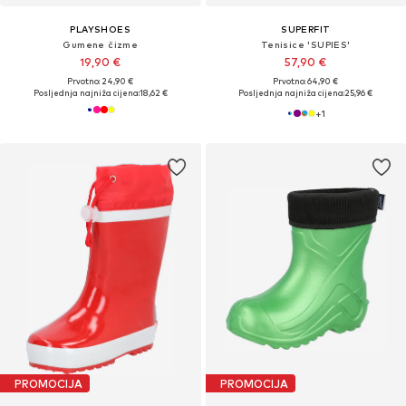
PLAYSHOES
SUPERFIT
Gumene čizme
Tenisice 'SUPIES'
19,90 €
57,90 €
Prvotno: 24,90 €
Prvotno: 64,90 €
Posljednja najniža cijena:
18,62 €
Posljednja najniža cijena:
25,96 €
+
1
PROMOCIJA
PROMOCIJA