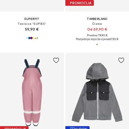
PROMOCIJA
SUPERFIT
TIMBERLAND
Tenisice 'SUPIES'
Čizme
59,90 €
Od 69,90 €
Prvotno: 79,90 €
+
1
Posljednja najniža cijena:
67,92 €