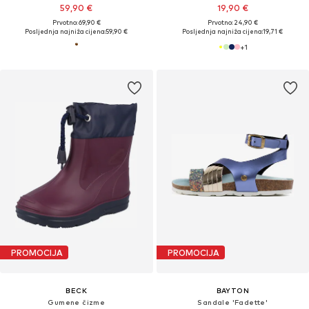
59,90 €
19,90 €
Prvotno: 69,90 €
Prvotno: 24,90 €
Posljednja najniža cijena:
59,90 €
Posljednja najniža cijena:
19,71 €
+
1
PROMOCIJA
PROMOCIJA
BECK
BAYTON
Gumene čizme
Sandale 'Fadette'