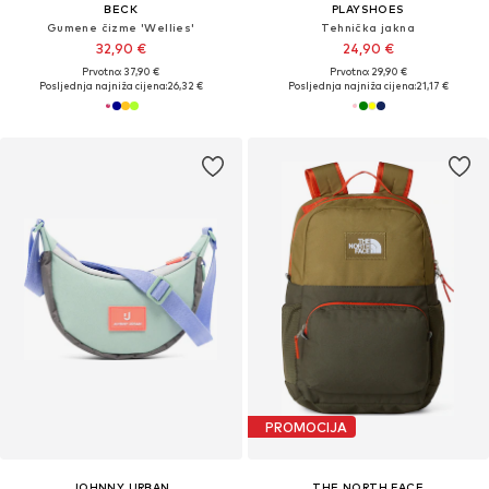
BECK
PLAYSHOES
Gumene čizme 'Wellies'
Tehnička jakna
32,90 €
24,90 €
Prvotno: 37,90 €
Prvotno: 29,90 €
Posljednja najniža cijena:
26,32 €
Posljednja najniža cijena:
21,17 €
PROMOCIJA
JOHNNY URBAN
THE NORTH FACE