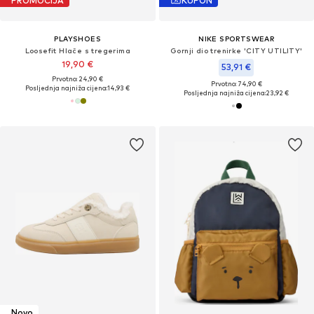
PROMOCIJA
KUPON
PLAYSHOES
NIKE SPORTSWEAR
Loosefit Hlače s tregerima
Gornji dio trenirke 'CITY UTILITY'
19,90 €
53,91 €
Prvotno: 24,90 €
Prvotno: 74,90 €
Posljednja najniža cijena:
14,93 €
Posljednja najniža cijena:
23,92 €
Novo