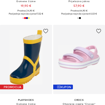
Gumene čizme
Prijelazna jakna
19,90 €
57,90 €
Prvotno: 24,90 €
Prvotno: 64,90 €
Posljednja najniža cijena:
17,52 €
Posljednja najniža cijena:
40,53 €
PROMOCIJA
KUPON
PLAYSHOES
CROCS
Gumene čizme
Otvorene cipele 'Cruiser'