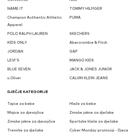
NAME IT
TOMMY HILFIGER
Champion Authentic Athletic
PUMA
Apparel
POLO RALPH LAUREN
SKECHERS
KIDS ONLY
Abercrombie & Fitch
JORDAN
GAP
LEVI'S
MANGO KIDS
BLUE SEVEN
JACK & JONES JUNIOR
s.Oliver
CALVIN KLEIN JEANS
DJEČJE KATEGORIJE
Tajice za bebe
Hlače za bebe
Majice za djevojčice
Zimske jakne za dječake
Zimske jakne za djevojčice
Sportske hlače za dječake
Trenirke za dječake
Cyber Monday promociji - Djeca