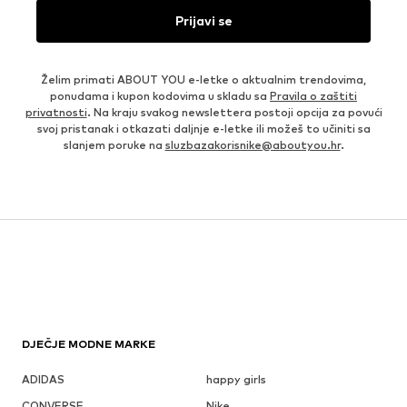
Prijavi se
Želim primati ABOUT YOU e-letke o aktualnim trendovima,
ponudama i kupon kodovima u skladu sa
Pravila o zaštiti
privatnosti
. Na kraju svakog newslettera postoji opcija za povući
svoj pristanak i otkazati daljnje e-letke ili možeš to učiniti sa
slanjem poruke na
sluzbazakorisnike@aboutyou.hr
.
DJEČJE MODNE MARKE
ADIDAS
happy girls
CONVERSE
Nike