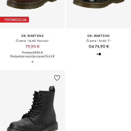
PROMOCIJA
DR. MARTENS
DR. MARTENS
Čizme '1460 Pascal'
Čizme '1460 T'
79,90 €
Od 74,90 €
Prvotno: 89,90 €
Posljednja najniža cijena:
76,42 €