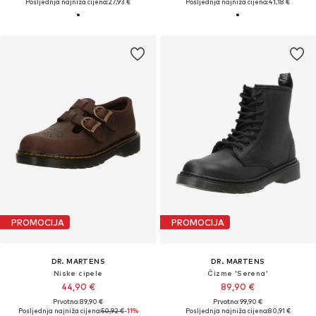
Posljednja najniža cijena:
27,93 €
Posljednja najniža cijena:
41,18 €
PROMOCIJA
PROMOCIJA
DR. MARTENS
DR. MARTENS
Niske cipele
Čizme 'Serena'
44,90 €
89,90 €
Prvotno: 89,90 €
Prvotno: 99,90 €
Posljednja najniža cijena:
50,92 €
-11%
Posljednja najniža cijena:
80,91 €