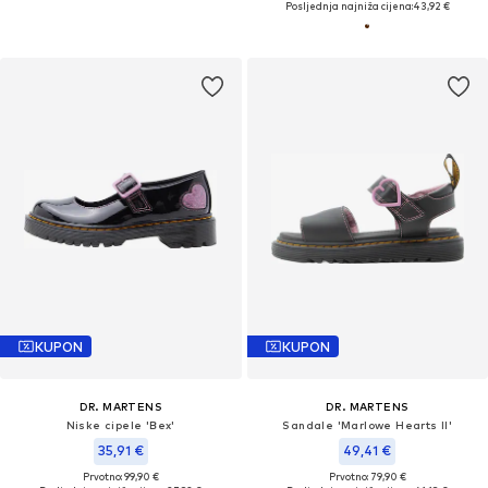
Posljednja najniža cijena:
43,92 €
KUPON
KUPON
DR. MARTENS
DR. MARTENS
Niske cipele 'Bex'
Sandale 'Marlowe Hearts II'
35,91 €
49,41 €
Prvotno: 99,90 €
Prvotno: 79,90 €