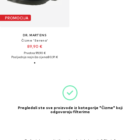
PROMOCIJA
DR. MARTENS
Čizme 'Serena'
89,90 €
Prvotno: 99,90 €
Posljednja najniža cijena:
80,91 €
Pregledali ste sve proizvode iz kategorije "Čizme" koji
odgovaraju filterima