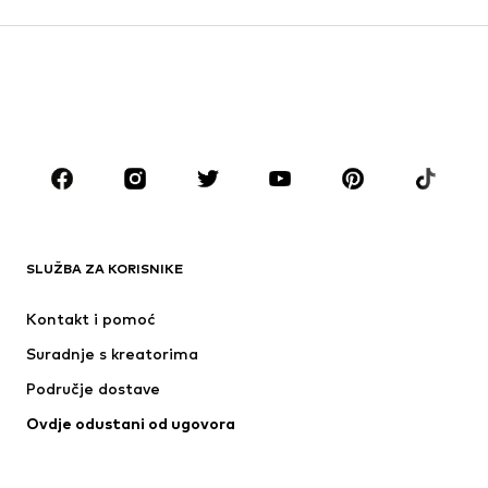
DJEVOJČICE
Djeca (vel. 92-140)
Tinejdžeri (vel. 140-176)
DJEČACI
Djeca (vel. 92-140)
Tinejdžeri (vel. 140-176)
MODNE MARKE
ADIDAS ORIGINALS
Next
ADIDAS SPORTSWEAR
Nike Sportswear
SLUŽBA ZA KORISNIKE
NAME IT
NIKE
Kontakt i pomoć
PUMA
ADIDAS PERFORMANCE
Suradnje s kreatorima
Područje dostave
Ovdje odustani od ugovora