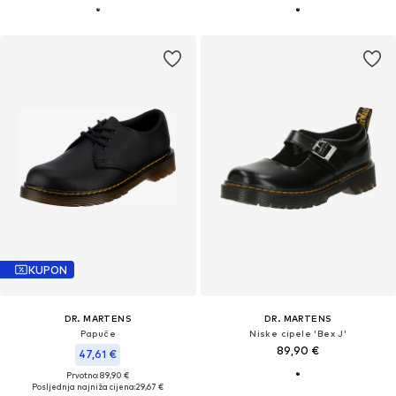
KUPON
DR. MARTENS
DR. MARTENS
Papuče
Niske cipele 'Bex J'
89,90 €
47,61 €
Prvotno: 89,90 €
Posljednja najniža cijena:
29,67 €