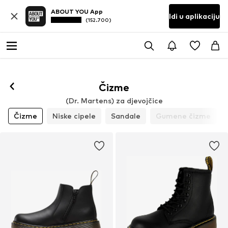
ABOUT YOU App
Idi u aplikaciju
(152.700)
Čizme
(Dr. Martens) za djevojčice
Čizme
Niske cipele
Sandale
Gumene čizme