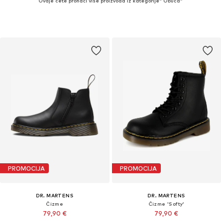
Ovdje ćete pronaći više proizvoda iz kategorije" Obuća"
PROMOCIJA
PROMOCIJA
DR. MARTENS
DR. MARTENS
Čizme
Čizme 'Softy'
79,90 €
79,90 €