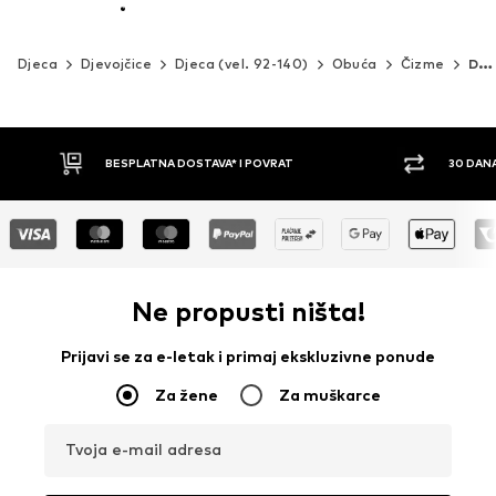
Djeca
Djevojčice
Djeca (vel. 92-140)
Obuća
Čizme
Dr. Martens
30 DANA PRAVO NA POVRAT
P
Ne propusti ništa!
Prijavi se za e-letak i primaj ekskluzivne ponude
Za žene
Za muškarce
Tvoja e-mail adresa