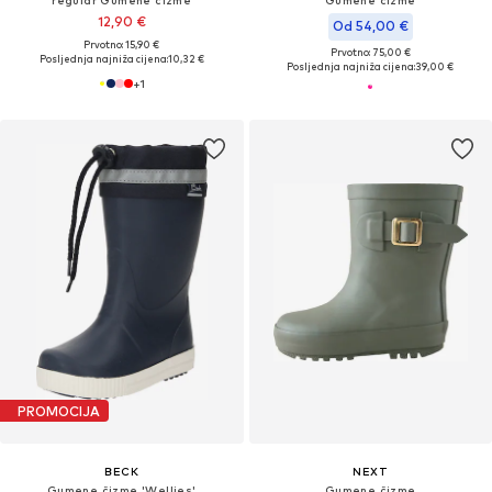
regular Gumene čizme
Gumene čizme
12,90 €
Od 54,00 €
Prvotno: 15,90 €
Prvotno: 75,00 €
Posljednja najniža cijena:
10,32 €
Posljednja najniža cijena:
39,00 €
+
1
PROMOCIJA
BECK
NEXT
Gumene čizme 'Wellies'
Gumene čizme