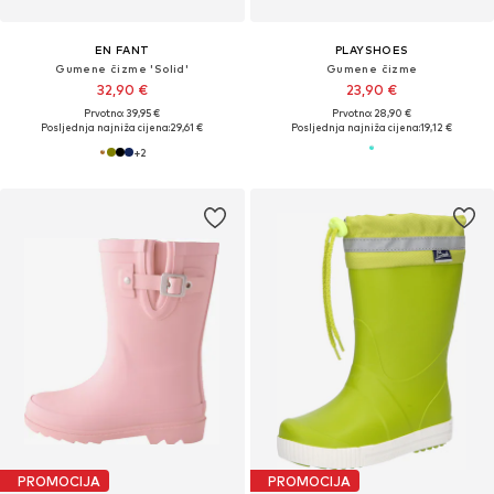
EN FANT
PLAYSHOES
Gumene čizme 'Solid'
Gumene čizme
32,90 €
23,90 €
Prvotno: 39,95 €
Prvotno: 28,90 €
Posljednja najniža cijena:
29,61 €
Posljednja najniža cijena:
19,12 €
+
2
PROMOCIJA
PROMOCIJA