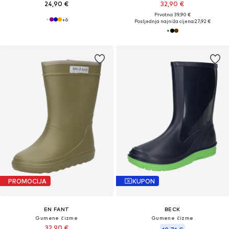
24,90 €
32,90 €
Prvotno: 39,90 €
+
6
Posljednja najniža cijena:
27,92 €
PROMOCIJA
KUPON
EN FANT
BECK
Gumene čizme
Gumene čizme
32,90 €