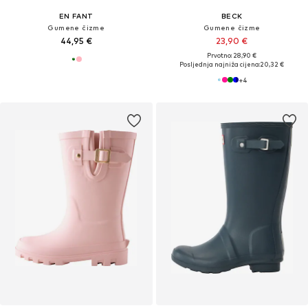
EN FANT
BECK
Gumene čizme
Gumene čizme
44,95 €
23,90 €
Prvotno: 28,90 €
Posljednja najniža cijena:
20,32 €
+
4