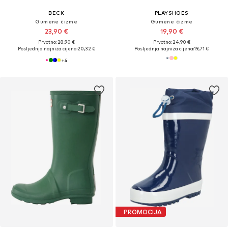
BECK
PLAYSHOES
Gumene čizme
Gumene čizme
23,90 €
19,90 €
Prvotno: 28,90 €
Prvotno: 24,90 €
Posljednja najniža cijena:
20,32 €
Posljednja najniža cijena:
19,71 €
+
4
PROMOCIJA