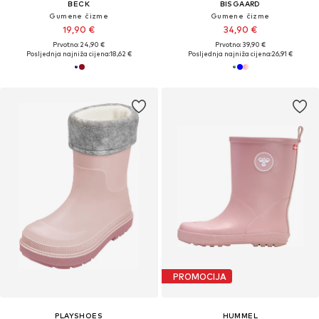
BECK
BISGAARD
Gumene čizme
Gumene čizme
19,90 €
34,90 €
Prvotno: 24,90 €
Prvotno: 39,90 €
Posljednja najniža cijena:
18,62 €
Posljednja najniža cijena:
26,91 €
PROMOCIJA
PLAYSHOES
HUMMEL