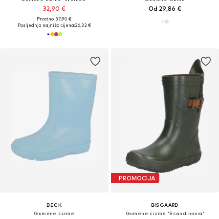
32,90 €
Od 29,86 €
Prvotno: 37,90 €
Posljednja najniža cijena:
26,32 €
PROMOCIJA
BECK
BISGAARD
Gumene čizme
Gumene čizme 'Scandinavia'