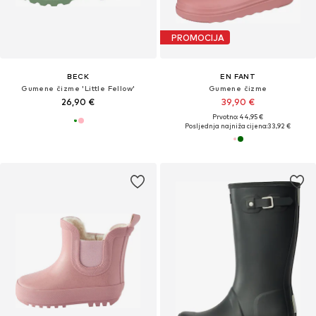
PROMOCIJA
BECK
EN FANT
Gumene čizme 'Little Fellow'
Gumene čizme
26,90 €
39,90 €
Prvotno: 44,95 €
Posljednja najniža cijena:
33,92 €