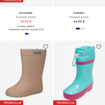
PROMOCIJA
BISGAARD
HUMMEL
Gumene čizme
Gumene čizme
32,90 €
44,90 €
Prvotno: 39,90 €
+
1
Posljednja najniža cijena:
31,41 €
PROMOCIJA
PROMOCIJA