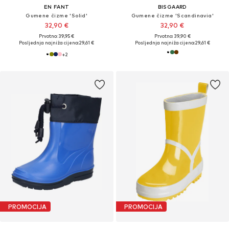
EN FANT
BISGAARD
Gumene čizme 'Solid'
Gumene čizme 'Scandinavia'
32,90 €
32,90 €
Prvotno: 39,95 €
Prvotno: 39,90 €
Posljednja najniža cijena:
29,61 €
Posljednja najniža cijena:
29,61 €
+
2
PROMOCIJA
PROMOCIJA