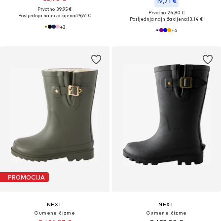
19,71 €
Prvotno: 39,95 €
Prvotno: 24,90 €
Posljednja najniža cijena:
29,61 €
Posljednja najniža cijena:
13,14 €
+
2
+
6
PROMOCIJA
NEXT
NEXT
Gumene čizme
Gumene čizme