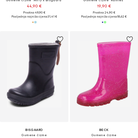
Gumene čizme 'Miffy x Bisgaard'
Gumene čizme 'Rainies'
44,90 €
19,90 €
Prvotno: 49,90 €
Prvotno: 24,90 €
Posljednja najniža cijena:
31,41 €
Posljednja najniža cijena:
18,62 €
BISGAARD
BECK
Gumene čizme
Gumene čizme