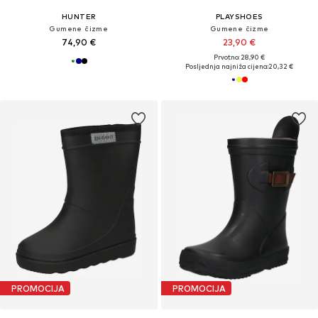
HUNTER
PLAYSHOES
Gumene čizme
Gumene čizme
74,90 €
23,90 €
Prvotno: 28,90 €
Posljednja najniža cijena:
20,32 €
PROMOCIJA
PROMOCIJA