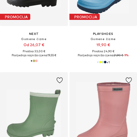
PROMOCIJA
PROMOCIJA
NEXT
PLAYSHOES
Gumene čizme
Gumene čizme
Od 26,07 €
19,90 €
Prvotno: 33,00 €
Prvotno: 24,90 €
Posljednja najniža cijena:
19,55 €
Posljednja najniža cijena:
21,90 €
-9%
+
1