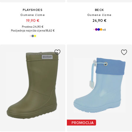
PLAYSHOES
BECK
Gumene čizme
Gumene čizme
19,90 €
24,90 €
Prvotno: 24,90 €
+
6
Posljednja najniža cijena:
18,62 €
PROMOCIJA