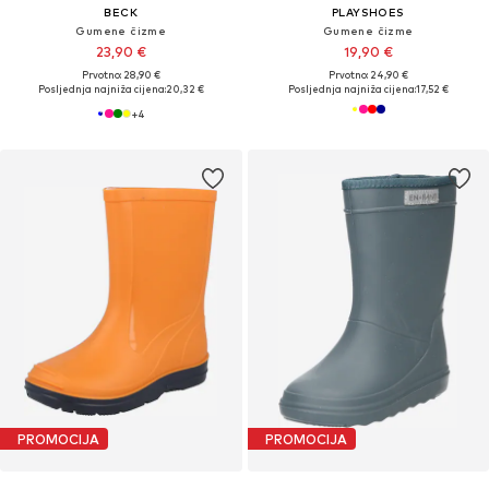
BECK
PLAYSHOES
Gumene čizme
Gumene čizme
23,90 €
19,90 €
Prvotno: 28,90 €
Prvotno: 24,90 €
Posljednja najniža cijena:
20,32 €
Posljednja najniža cijena:
17,52 €
+
4
PROMOCIJA
PROMOCIJA