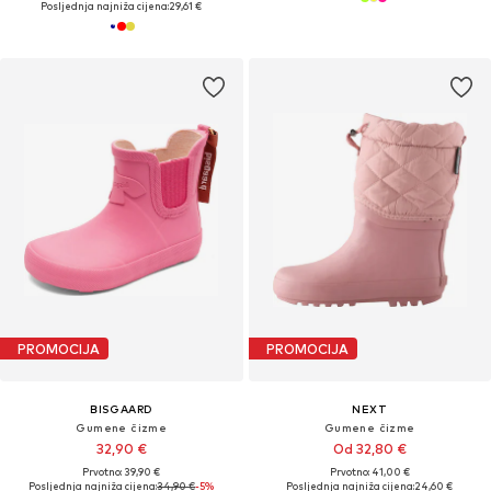
Posljednja najniža cijena:
29,61 €
PROMOCIJA
PROMOCIJA
BISGAARD
NEXT
Gumene čizme
Gumene čizme
32,90 €
Od 32,80 €
Prvotno: 39,90 €
Prvotno: 41,00 €
Posljednja najniža cijena:
34,90 €
-5%
Posljednja najniža cijena:
24,60 €