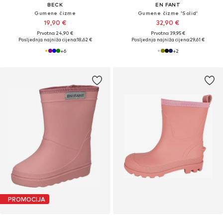
BECK
EN FANT
Gumene čizme
Gumene čizme 'Solid'
19,90 €
32,90 €
Prvotno: 24,90 €
Prvotno: 39,95 €
Posljednja najniža cijena:
18,62 €
Posljednja najniža cijena:
29,61 €
+
6
+
2
PROMOCIJA