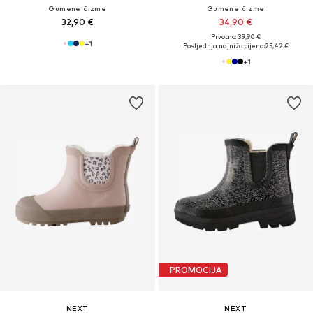
Gumene čizme
Gumene čizme
32,90 €
34,90 €
Prvotno: 39,90 €
+
1
Posljednja najniža cijena:
25,42 €
+
1
PROMOCIJA
NEXT
NEXT