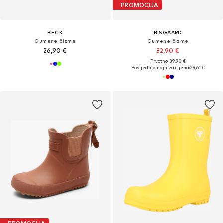
PROMOCIJA
BECK
BISGAARD
Gumene čizme
Gumene čizme
26,90 €
32,90 €
Prvotno: 39,90 €
Posljednja najniža cijena:
29,61 €