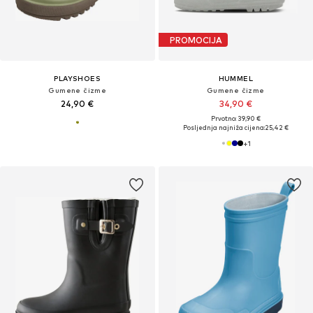
PROMOCIJA
PLAYSHOES
HUMMEL
Gumene čizme
Gumene čizme
24,90 €
34,90 €
Prvotno: 39,90 €
Posljednja najniža cijena:
25,42 €
+
1