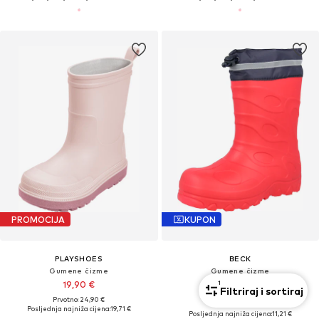
PROMOCIJA
KUPON
PLAYSHOES
BECK
Gumene čizme
Gumene čizme
1
19,90 €
22,41 €
Filtriraj i sortiraj
Prvotno: 24,90 €
Prvotno: 29,90 €
Posljednja najniža cijena:
19,71 €
Posljednja najniža cijena:
11,21 €