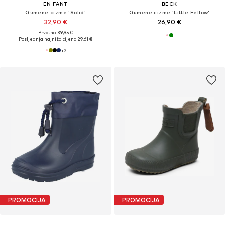
EN FANT
BECK
Gumene čizme 'Solid'
Gumene čizme 'Little Fellow'
32,90 €
26,90 €
Prvotno: 39,95 €
Posljednja najniža cijena:
29,61 €
+
2
PROMOCIJA
PROMOCIJA