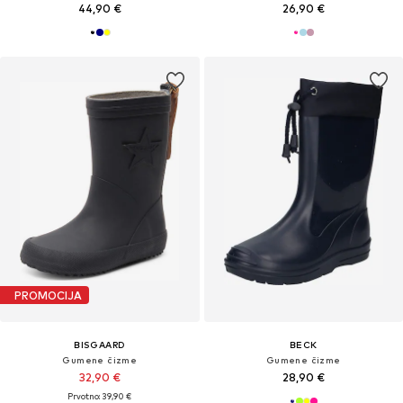
44,90 €
26,90 €
PROMOCIJA
BISGAARD
BECK
Gumene čizme
Gumene čizme
32,90 €
28,90 €
Prvotno: 39,90 €