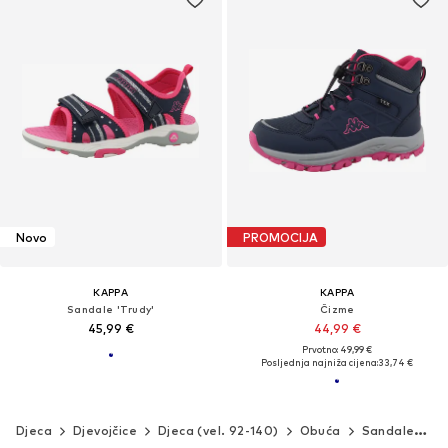
Novo
PROMOCIJA
KAPPA
KAPPA
Sandale 'Trudy'
Čizme
45,99 €
44,99 €
Prvotno: 49,99 €
Posljednja najniža cijena:
33,74 €
Djeca
Djevojčice
Djeca (vel. 92-140)
Obuća
Sandale
K