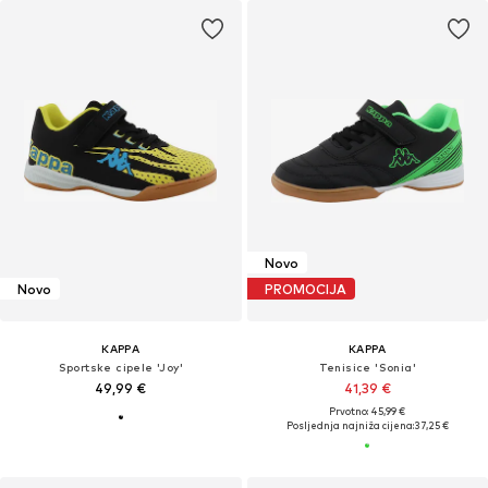
Novo
Novo
PROMOCIJA
KAPPA
KAPPA
Sportske cipele 'Joy'
Tenisice 'Sonia'
49,99 €
41,39 €
Prvotno: 45,99 €
Posljednja najniža cijena:
37,25 €