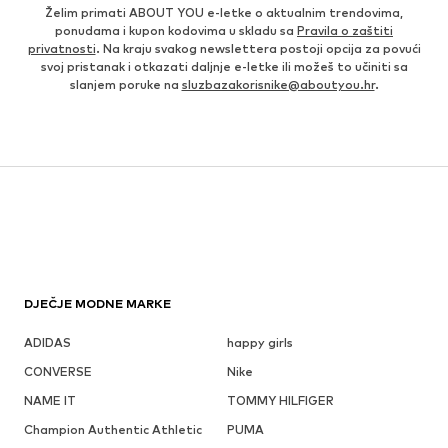
Želim primati ABOUT YOU e-letke o aktualnim trendovima,
ponudama i kupon kodovima u skladu sa
Pravila o zaštiti
privatnosti
. Na kraju svakog newslettera postoji opcija za povući
svoj pristanak i otkazati daljnje e-letke ili možeš to učiniti sa
slanjem poruke na
sluzbazakorisnike@aboutyou.hr
.
DJEČJE MODNE MARKE
ADIDAS
happy girls
CONVERSE
Nike
NAME IT
TOMMY HILFIGER
Champion Authentic Athletic
PUMA