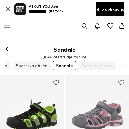
ABOUT YOU App
Idi u aplikaciju
(152.700)
Sandale
(KAPPA) za djevojčice
sice
Sportska obuća
Sandale
Gumene čizme
Nis