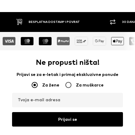
BESPLATNA DOSTAVA* I POVRAT
30 DANA
Ne propusti ništa!
Prijavi se za e-letak i primaj ekskluzivne ponude
Za žene
Za muškarce
Tvoja e-mail adresa
Prijavi se