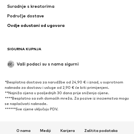
Suradnje s kreatorima
Područje dostave
Ovdje odustani od ugovora
SIGURNA KUPNJA
Vaši podaci su s nama sigurni
*Besplatna dostava za narudžbe od 24,90 € i iznad, u suprotnom
naknada za dostavu i usluge od 2,90 € će biti primijenjeni.
**Najniža cijena u posljednjih 30 dana prije sniženja cijene.
****Besplatno sa svih domaćih mreža. Za pozive iz inozemstva mogu
se naplaćivati ​​naknade.
******Sve cijene uključuju PDV.
O nama
Mediji
Karijera
Zaštita podataka