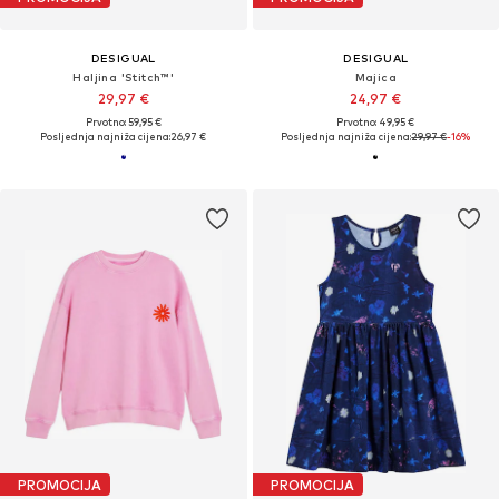
DESIGUAL
DESIGUAL
Haljina 'Stitch™'
Majica
29,97 €
24,97 €
Prvotno: 59,95 €
Prvotno: 49,95 €
Posljednja najniža cijena:
26,97 €
Posljednja najniža cijena:
29,97 €
-16%
PROMOCIJA
PROMOCIJA