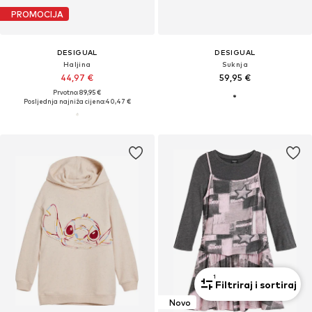
PROMOCIJA
DESIGUAL
DESIGUAL
Haljina
Suknja
44,97 €
59,95 €
Prvotno: 89,95 €
Posljednja najniža cijena:
40,47 €
1
Filtriraj i sortiraj
Novo