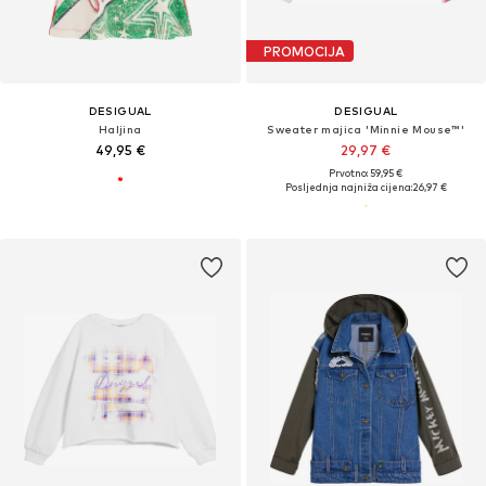
PROMOCIJA
DESIGUAL
DESIGUAL
Haljina
Sweater majica 'Minnie Mouse™'
49,95 €
29,97 €
Prvotno: 59,95 €
Posljednja najniža cijena:
26,97 €