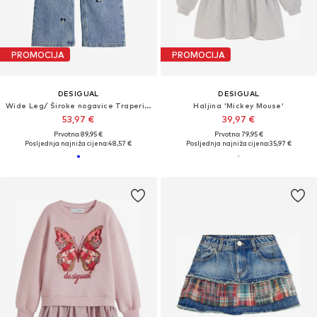
PROMOCIJA
PROMOCIJA
DESIGUAL
DESIGUAL
Wide Leg/ Široke nogavice Traperice
Haljina 'Mickey Mouse'
53,97 €
39,97 €
Prvotno: 89,95 €
Prvotno: 79,95 €
Posljednja najniža cijena:
48,57 €
Posljednja najniža cijena:
35,97 €