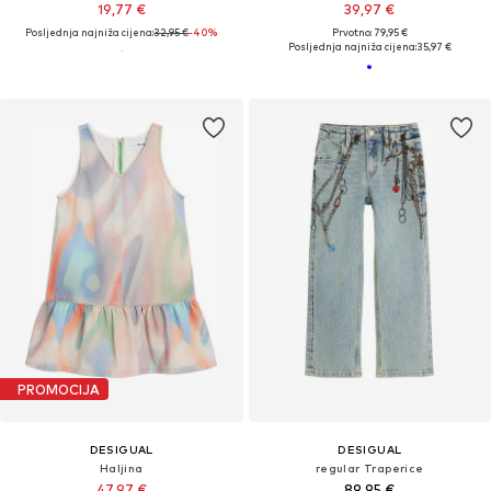
19,77 €
39,97 €
Posljednja najniža cijena:
32,95 €
-40%
Prvotno: 79,95 €
Posljednja najniža cijena:
35,97 €
PROMOCIJA
DESIGUAL
DESIGUAL
Haljina
regular Traperice
47,97 €
89,95 €