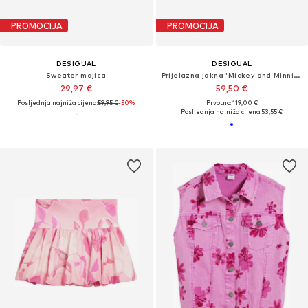
PROMOCIJA
PROMOCIJA
DESIGUAL
DESIGUAL
Sweater majica
Prijelazna jakna 'Mickey and Minnie Mouse™'
29,97 €
59,50 €
Posljednja najniža cijena:
59,95 €
-50%
Prvotno: 119,00 €
Posljednja najniža cijena:
53,55 €