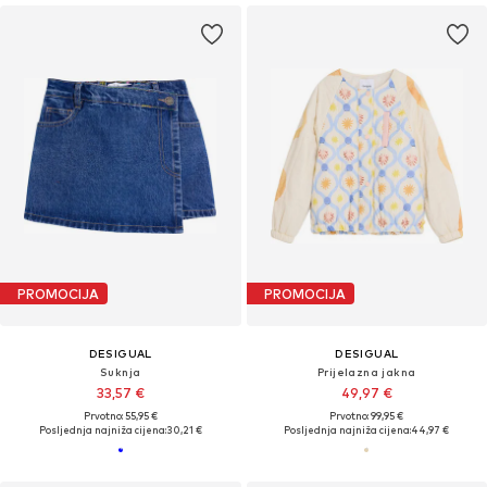
PROMOCIJA
PROMOCIJA
DESIGUAL
DESIGUAL
Suknja
Prijelazna jakna
33,57 €
49,97 €
Prvotno: 55,95 €
Prvotno: 99,95 €
Posljednja najniža cijena:
30,21 €
Posljednja najniža cijena:
44,97 €