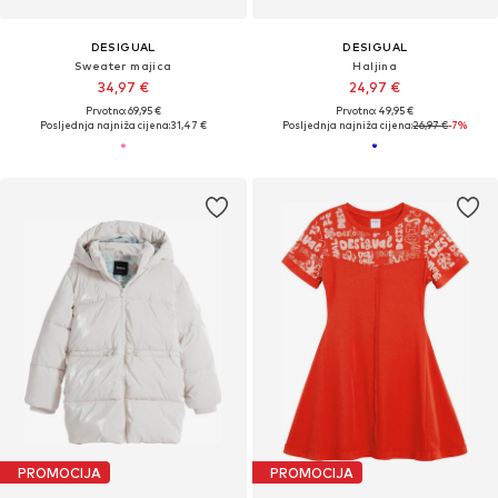
DESIGUAL
DESIGUAL
Sweater majica
Haljina
34,97 €
24,97 €
Prvotno: 69,95 €
Prvotno: 49,95 €
Posljednja najniža cijena:
31,47 €
Posljednja najniža cijena:
26,97 €
-7%
PROMOCIJA
PROMOCIJA