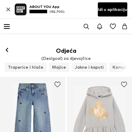
ABOUT YOU App
Idi u aplikaciju
(152.700)
Odjeća
(Desigual) za djevojčice
Traperice i hlače
Majice
Jakne i kaputi
Kompleti