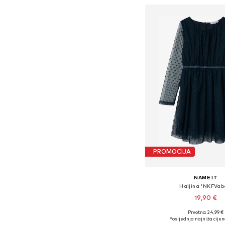
PROMOCIJA
NAME IT
Haljina 'NKFVab
19,90 €
Prvotno: 24,99 €
Dostupno u više vel
Posljednja najniža cijen