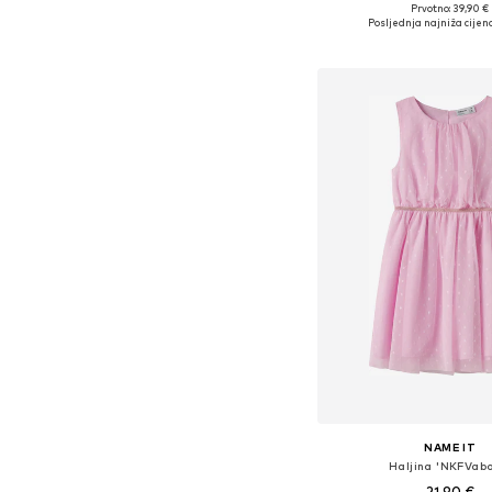
Prvotno: 39,90 €
Dostupno u više vel
Posljednja najniža cijena
Dodaj u košar
NAME IT
Haljina 'NKFVab
21,90 €