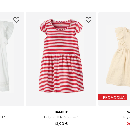
icu
Dodaj u košaricu
Dodaj 
PROMOCIJA
NAME IT
N
IDE'
Haljina 'NMFVinanna'
Halji
13,90 €
2