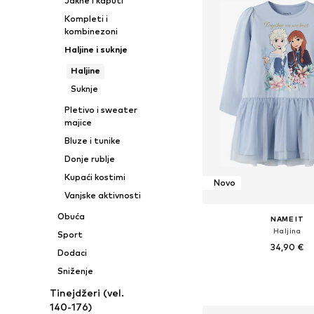
Jakne i kaputi
Kompleti i
kombinezoni
Haljine i suknje
Haljine
Suknje
Pletivo i sweater
majice
Bluze i tunike
Donje rublje
Kupaći kostimi
Novo
Vanjske aktivnosti
Obuća
NAME IT
Haljina
Sport
34,90 €
Dodaci
Sniženje
Dostupno u više vel
Dodaj u košar
Tinejdžeri (vel.
140-176)