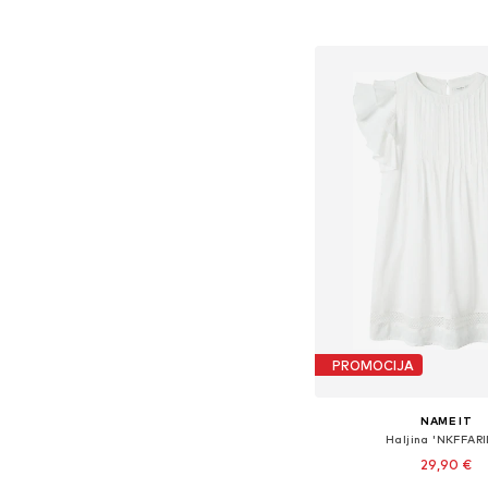
Dodaj u košar
PROMOCIJA
NAME IT
Haljina 'NKFFAR
29,90 €