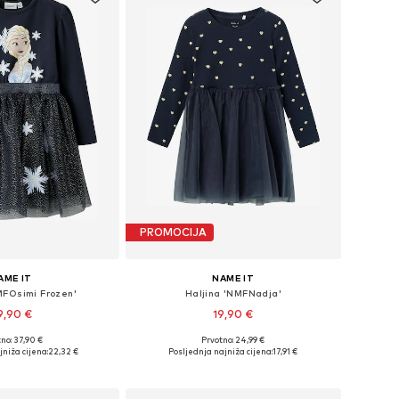
PROMOCIJA
AME IT
NAME IT
MFOsimi Frozen'
Haljina 'NMFNadja'
9,90 €
19,90 €
+
1
no: 37,90 €
Prvotno: 24,99 €
u više veličina
Dostupno u više veličina
niža cijena:
22,32 €
Posljednja najniža cijena:
17,91 €
u košaricu
Dodaj u košaricu