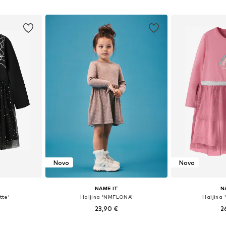
icu
Dodaj u košaricu
Dodaj 
Novo
Novo
NAME IT
N
tte'
Haljina 'NMFLONA'
Haljina
23,90 €
2