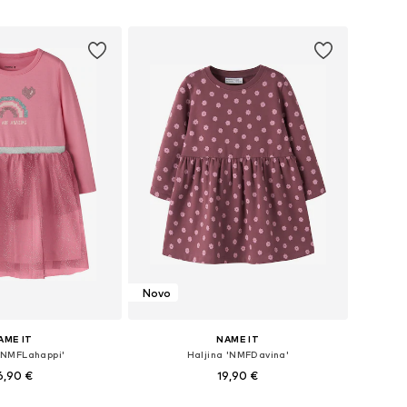
u košaricu
Dodaj u košaricu
Novo
AME IT
NAME IT
 'NMFLahappi'
Haljina 'NMFDavina'
6,90 €
19,90 €