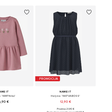
u više veličina
Dostupno u više veličina
u košaricu
Dodaj u košaricu
PROMOCIJA
AME IT
NAME IT
a 'NMFNibo'
Haljina 'NKFVABOSS'
6,90 €
12,90 €
Prvotno: 21,90 €
u više veličina
Dostupno u više veličina