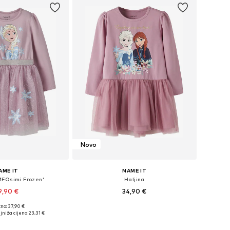
Novo
AME IT
NAME IT
MFOsimi Frozen'
Haljina
9,90 €
34,90 €
no: 37,90 €
u više veličina
Dostupno u više veličina
jniža cijena:
23,31 €
u košaricu
Dodaj u košaricu