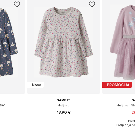
Novo
PROMOCIJA
NAME IT
N
SA'
Haljina
Haljina 'N
18,90 €
2
Prvot
ičina
Dostupno u više veličina
Dostupno 
Posljednja na
icu
Dodaj u košaricu
Dodaj 