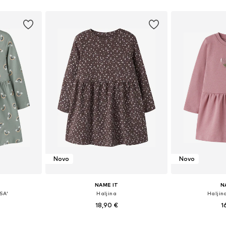
ičina
Dostupno u više veličina
Dostupno 
icu
Dodaj u košaricu
Dodaj 
Novo
Novo
NAME IT
N
SA'
Haljina
Haljin
18,90 €
1
ičina
Dostupno u više veličina
Dostupno 