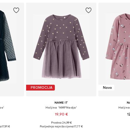
PROMOCIJA
Novo
NAME IT
N
os'
Haljina 'NMFNadja'
Haljina
19,90 €
1
+
1
Prvotno: 24,99 €
ičina
Dostupno u više veličina
Dostupno 
a:
17,91 €
Posljednja najniža cijena:
17,77 €