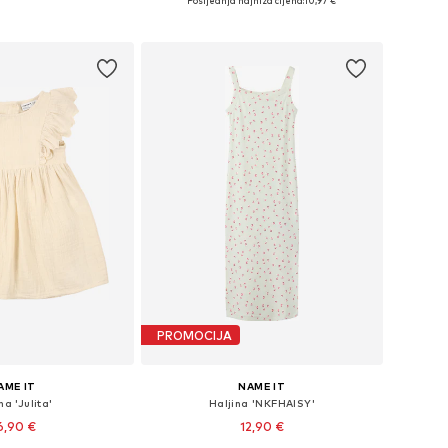
Posljednja najniža cijena:
10,97 €
u košaricu
Dodaj u košaricu
PROMOCIJA
AME IT
NAME IT
na 'Julita'
Haljina 'NKFHAISY'
6,90 €
12,90 €