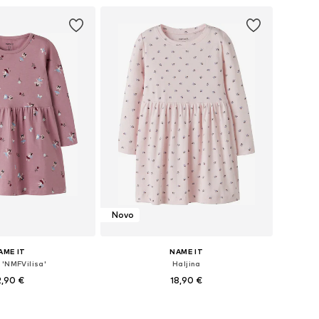
Novo
AME IT
NAME IT
 'NMFVilisa'
Haljina
2,90 €
18,90 €
u više veličina
Dostupno u više veličina