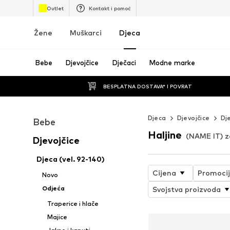
Outlet
Kontakt i pomoć
Žene
Muškarci
Djeca
Bebe
Djevojčice
Dječaci
Modne marke
BESPLATNA DOSTAVA* I POVRAT
Djeca
Djevojčice
Dj
Bebe
Haljine
(NAME IT) z
Djevojčice
Djeca (vel. 92-140)
Cijena
Promoci
Novo
Odjeća
Svojstva proizvoda
Traperice i hlače
Majice