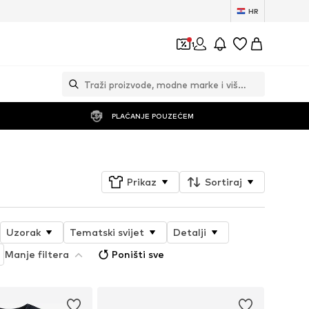
HR
1
PLAĆANJE POUZEĆEM
Prikaz
Sortiraj
Uzorak
Tematski svijet
Detalji
Manje filtera
Poništi sve