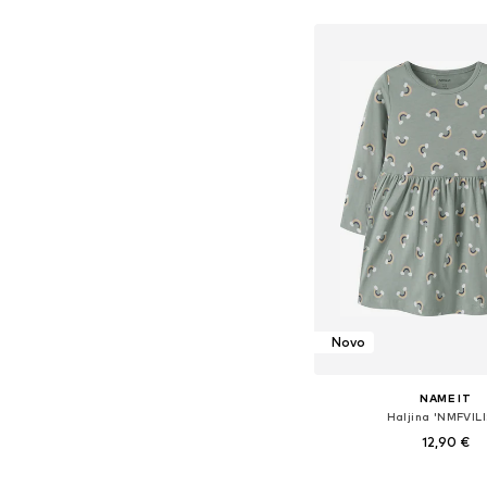
Dostupno u više vel
Dodaj u košar
Novo
NAME IT
Haljina 'NMFVILI
12,90 €
Dostupno u više vel