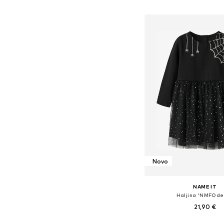
Dodaj u košar
Novo
NAME IT
Haljina 'NMFOde
21,90 €