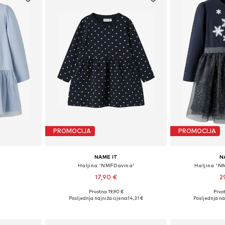
PROMOCIJA
PROMOCIJA
NAME IT
N
Haljina 'NMFDavina'
Haljina 'N
17,90 €
2
Prvotno: 19,90 €
Prvot
ičina
Dostupno u više veličina
Dostupno 
Posljednja najniža cijena:
14,31 €
Posljednja naj
icu
Dodaj u košaricu
Dodaj 