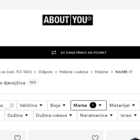
ABOUT
YOU
30 DANA PRAVO NA POVRAT
eca (vel. 92-140)
Odjeća
Haljine i suknje
Haljine
NAME IT
a djevojčice
150
ja
Veličina
Boja
Marke
Materijal
1
Dužina
Dužina rukava
Naramenice
Izrez