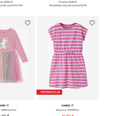
no: 29,90 €
Prvotno: 16,90 €
 104, 110, 116, 122, 128
Dostupno u više veličina
jniža cijena:
10,76 €
Posljednja najniža cijena:
11,61 €
u košaricu
Dodaj u košaricu
PROMOCIJA
AME IT
NAME IT
 'NMFJolina'
Haljina 'NKFMie'
4,90 €
10,90 €