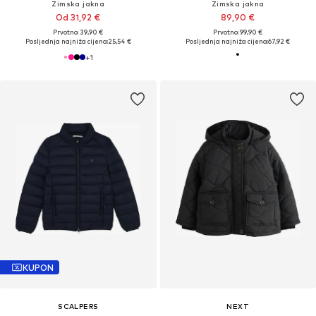
Zimska jakna
Zimska jakna
Od 31,92 €
89,90 €
Prvotno: 39,90 €
Prvotno: 99,90 €
Posljednja najniža cijena:
25,54 €
Posljednja najniža cijena:
67,92 €
+
1
KUPON
SCALPERS
NEXT