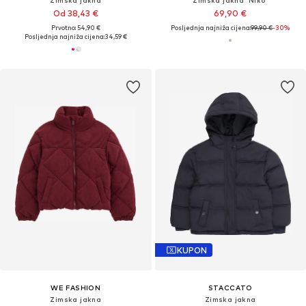
Zimska jakna
Zimska jakna 'Niko'
Od 38,43 €
69,90 €
Prvotno: 54,90 €
Posljednja najniža cijena:
99,90 €
-30%
Posljednja najniža cijena:
34,59 €
KUPON
WE FASHION
STACCATO
Zimska jakna
Zimska jakna