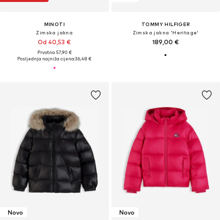
MINOTI
TOMMY HILFIGER
Zimska jakna
Zimska jakna 'Heritage'
Od 40,53 €
189,00 €
Prvotno: 57,90 €
Posljednja najniža cijena:
36,48 €
Novo
Novo