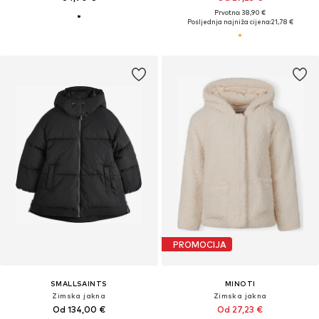
Prvotno: 38,90 €
Posljednja najniža cijena:
21,78 €
PROMOCIJA
SMALLSAINTS
MINOTI
Zimska jakna
Zimska jakna
Od 134,00 €
Od 27,23 €