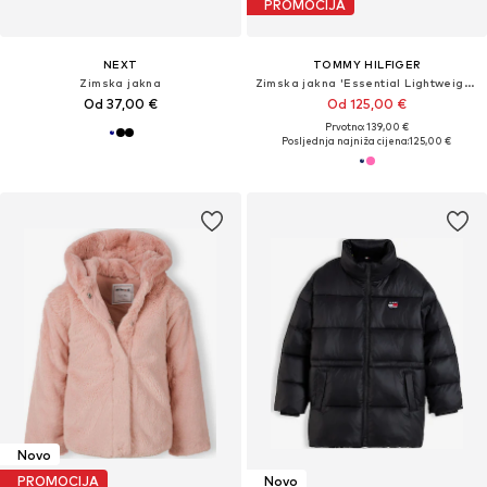
PROMOCIJA
NEXT
TOMMY HILFIGER
Zimska jakna
Zimska jakna 'Essential Lightweight Down'
Od 37,00 €
Od 125,00 €
Prvotno: 139,00 €
Posljednja najniža cijena:
125,00 €
Novo
PROMOCIJA
Novo