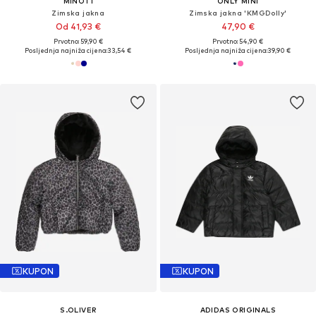
MINOTI
ONLY MINI
Zimska jakna
Zimska jakna 'KMGDolly'
Od 41,93 €
47,90 €
Prvotno: 59,90 €
Prvotno: 54,90 €
Posljednja najniža cijena:
33,54 €
Posljednja najniža cijena:
39,90 €
KUPON
KUPON
S.OLIVER
ADIDAS ORIGINALS