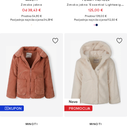
Zimska jakna
Zimska jakna 'Essential Lightweight Down'
Od 38,43 €
125,00 €
Prvotno: 54,90 €
Prvotno: 139,00 €
Posljednja najniža cijena:
34,59 €
Posljednja najniža cijena:
112,50 €
Novo
KUPON
PROMOCIJA
MINOTI
MINOTI