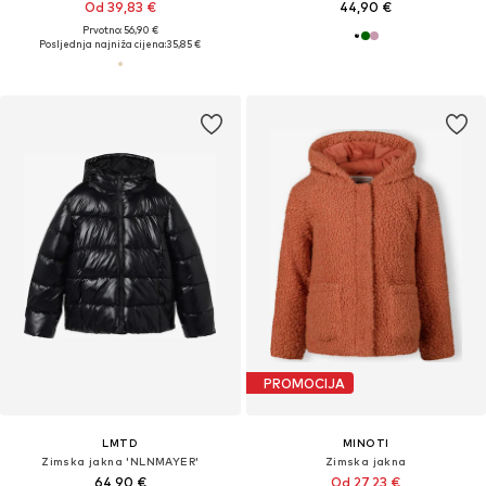
Od 39,83 €
44,90 €
Prvotno: 56,90 €
Posljednja najniža cijena:
35,85 €
PROMOCIJA
LMTD
MINOTI
Zimska jakna 'NLNMAYER'
Zimska jakna
64,90 €
Od 27,23 €