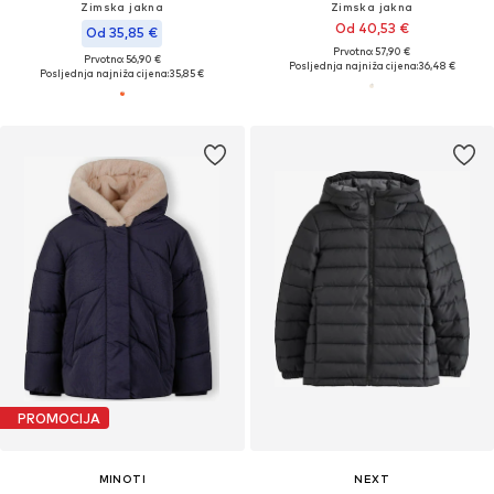
Zimska jakna
Zimska jakna
Od 40,53 €
Od 35,85 €
Prvotno: 57,90 €
Prvotno: 56,90 €
Posljednja najniža cijena:
36,48 €
Posljednja najniža cijena:
35,85 €
PROMOCIJA
MINOTI
NEXT