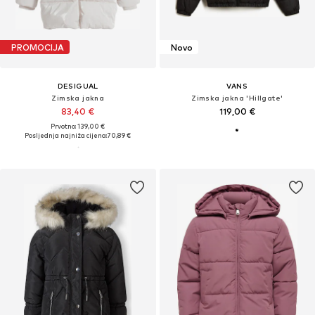
PROMOCIJA
Novo
DESIGUAL
VANS
Zimska jakna
Zimska jakna 'Hillgate'
83,40 €
119,00 €
Prvotno: 139,00 €
Posljednja najniža cijena:
70,89 €