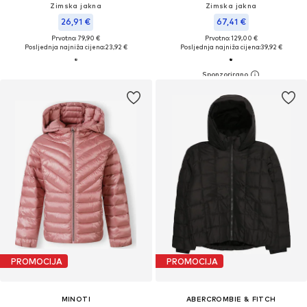
Zimska jakna
Zimska jakna
26,91 €
67,41 €
Prvotno: 79,90 €
Prvotno: 129,00 €
Posljednja najniža cijena:
23,92 €
Posljednja najniža cijena:
39,92 €
PROMOCIJA
PROMOCIJA
MINOTI
ABERCROMBIE & FITCH