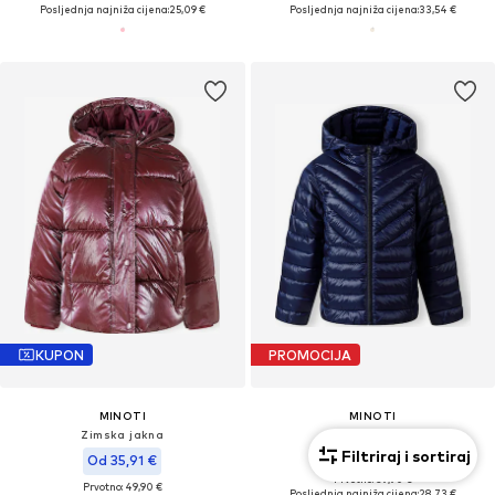
Posljednja najniža cijena:
25,09 €
Posljednja najniža cijena:
33,54 €
KUPON
PROMOCIJA
MINOTI
MINOTI
Zimska jakna
Zimska jakna
Filtriraj i sortiraj
Od 31,92 €
Od 35,91 €
Prvotno: 39,90 €
Prvotno: 49,90 €
Posljednja najniža cijena:
28,73 €