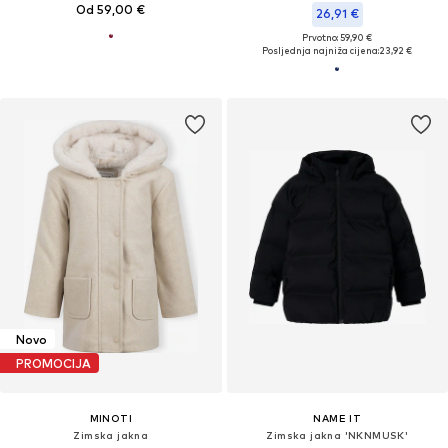
Od 59,00 €
26,91 €
Prvotno: 59,90 €
Posljednja najniža cijena:
23,92 €
Novo
PROMOCIJA
MINOTI
NAME IT
Zimska jakna
Zimska jakna 'NKNMUSK'