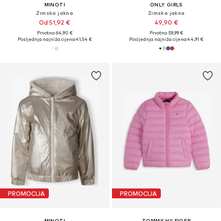
MINOTI
ONLY GIRLS
Zimska jakna
Zimska jakna
Od 51,92 €
49,90 €
Prvotno: 64,90 €
Prvotno: 59,99 €
Posljednja najniža cijena:
41,54 €
Posljednja najniža cijena:
44,91 €
PROMOCIJA
PROMOCIJA
MINOTI
TOMMY HILFIGER