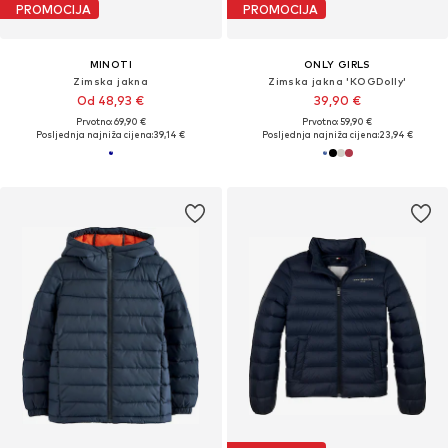
PROMOCIJA
PROMOCIJA
MINOTI
ONLY GIRLS
Zimska jakna
Zimska jakna 'KOGDolly'
Od 48,93 €
39,90 €
Prvotno: 69,90 €
Prvotno: 59,90 €
Posljednja najniža cijena:
39,14 €
Posljednja najniža cijena:
23,94 €