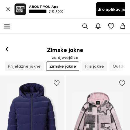
ABOUT YOU App
Idi u aplikaciju
(152.700)
Zimske jakne
za djevojčice
Prijelazne jakne
Zimske jakne
Flis jakne
Outdoor