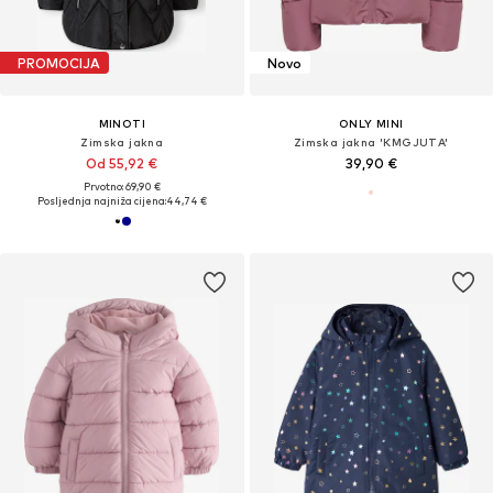
PROMOCIJA
Novo
MINOTI
ONLY MINI
Zimska jakna
Zimska jakna 'KMGJUTA'
Od 55,92 €
39,90 €
Prvotno: 69,90 €
Posljednja najniža cijena:
44,74 €