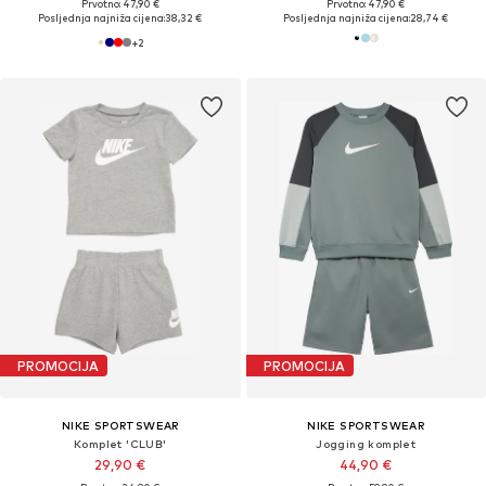
Prvotno: 47,90 €
Prvotno: 47,90 €
Posljednja najniža cijena:
38,32 €
Posljednja najniža cijena:
28,74 €
+
2
PROMOCIJA
PROMOCIJA
NIKE SPORTSWEAR
NIKE SPORTSWEAR
Komplet 'CLUB'
Jogging komplet
29,90 €
44,90 €