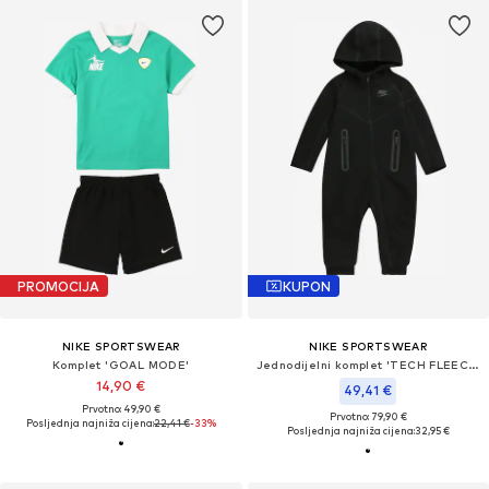
PROMOCIJA
KUPON
NIKE SPORTSWEAR
NIKE SPORTSWEAR
Komplet 'GOAL MODE'
Jednodijelni komplet 'TECH FLEECE'
14,90 €
49,41 €
Prvotno: 49,90 €
Prvotno: 79,90 €
Posljednja najniža cijena:
22,41 €
-33%
Posljednja najniža cijena:
32,95 €