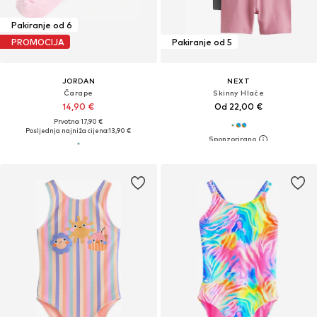
Pakiranje od 6
PROMOCIJA
Pakiranje od 5
JORDAN
NEXT
Čarape
Skinny Hlače
14,90 €
Od 22,00 €
Prvotno: 17,90 €
Posljednja najniža cijena:
13,90 €