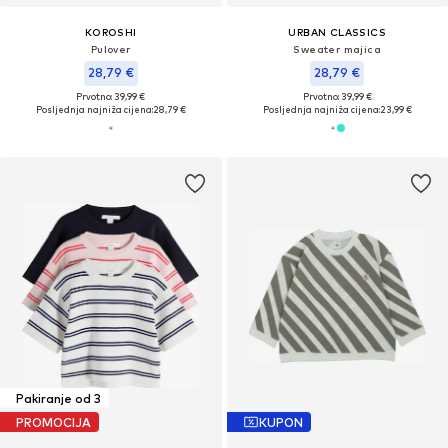
KOROSHI
URBAN CLASSICS
Pulover
Sweater majica
28,79 €
28,79 €
Prvotno: 39,99 €
Prvotno: 39,99 €
Posljednja najniža cijena:
28,79 €
Posljednja najniža cijena:
23,99 €
Pakiranje od 3
PROMOCIJA
KUPON