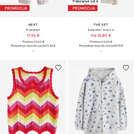
Pakiranje od 4
PROMOCIJA
PROMOCIJA
NEXT
THE SET
Komplet
Sweater majica
17,94 €
Od 25,80 €
Prvotno: 23,00 €
Prvotno: 43,00 €
Posljednja najniža cijena:
13,46 €
Posljednja najniža cijena:
19,35 €