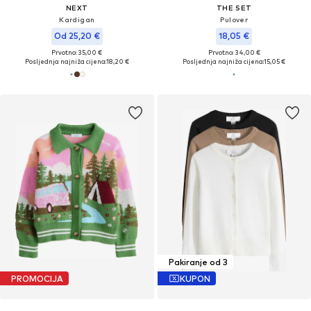
NEXT
THE SET
Kardigan
Pulover
Od 25,20 €
18,05 €
Prvotno: 35,00 €
Prvotno: 34,00 €
Posljednja najniža cijena:
18,20 €
Posljednja najniža cijena:
15,05 €
Pakiranje od 3
PROMOCIJA
KUPON