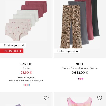
Pakiranje od 6
PROMOCIJA
Pakiranje od 4
NAME IT
NEXT
Gaće
Flared/zvonoliki kroj Tajice
23,90 €
Od 32,00 €
Prvotno: 29,90 €
Posljednja najniža cijena:
21,51 €