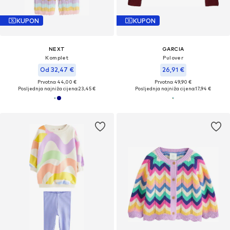
KUPON
KUPON
NEXT
GARCIA
Komplet
Pulover
Od 32,47 €
26,91 €
Prvotno: 44,00 €
Prvotno: 49,90 €
Posljednja najniža cijena:
23,45 €
Posljednja najniža cijena:
17,94 €