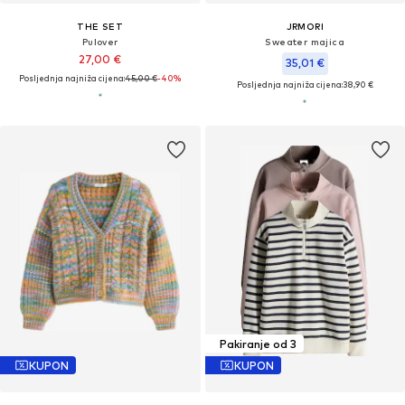
THE SET
JRMORI
Pulover
Sweater majica
27,00 €
35,01 €
Posljednja najniža cijena:
45,00 €
-40%
Posljednja najniža cijena:
38,90 €
Pakiranje od 3
KUPON
KUPON