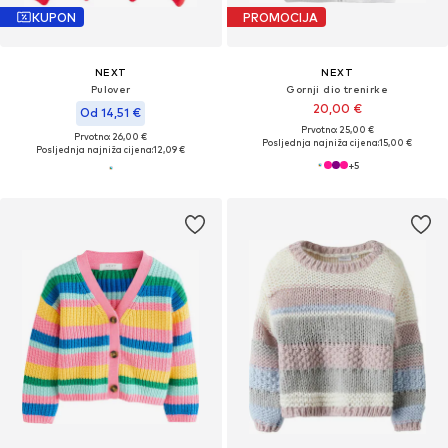
KUPON
PROMOCIJA
NEXT
NEXT
Pulover
Gornji dio trenirke
20,00 €
Od 14,51 €
Prvotno: 25,00 €
Prvotno: 26,00 €
Posljednja najniža cijena:
15,00 €
Posljednja najniža cijena:
12,09 €
+
5