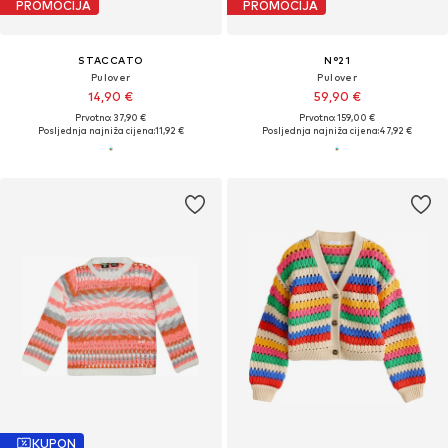
PROMOCIJA
PROMOCIJA
STACCATO
N°21
Pulover
Pulover
14,90 €
59,90 €
Prvotno: 37,90 €
Prvotno: 159,00 €
Posljednja najniža cijena:
11,92 €
Posljednja najniža cijena:
47,92 €
KUPON