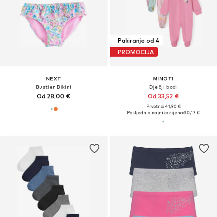
Pakiranje od 4
PROMOCIJA
NEXT
MINOTI
Bustier Bikini
Dječji bodi
Od 28,00 €
Od 33,52 €
Prvotno: 41,90 €
Posljednja najniža cijena:
30,17 €