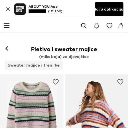
ABOUT YOU App
Idi u aplikaciju
(152.700)
Pletivo i sweater majice
(miks boja) za djevojčice
Sweater majice i trenirke