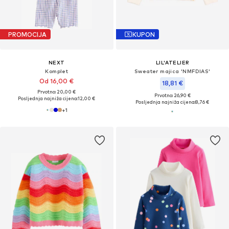
PROMOCIJA
KUPON
NEXT
LIL'ATELIER
Komplet
Sweater majica 'NMFDIAS'
Od 16,00 €
18,81 €
Prvotno: 20,00 €
Prvotno: 26,90 €
Posljednja najniža cijena:
12,00 €
Posljednja najniža cijena:
8,76 €
+
1