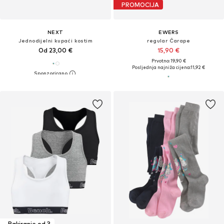
PROMOCIJA
NEXT
EWERS
Jednodijelni kupaći kostim
regular Čarape
Od 23,00 €
15,90 €
Prvotno: 19,90 €
Posljednja najniža cijena:
11,92 €
Pakiranje od 3