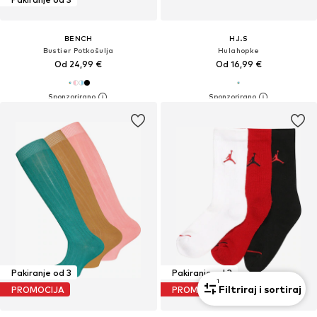
BENCH
H.I.S
Bustier Potkošulja
Hulahopke
Od 24,99 €
Od 16,99 €
Pakiranje od 3
Pakiranje od 3
1
Filtriraj i sortiraj
PROMOCIJA
PROMOCIJA