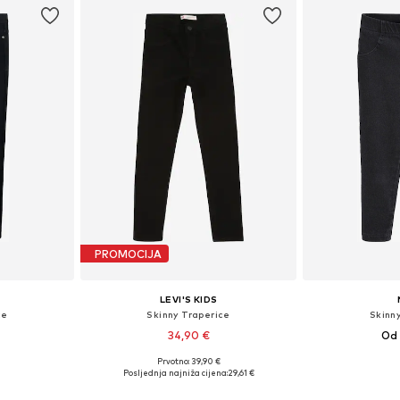
PROMOCIJA
LEVI'S KIDS
ce
Skinny Traperice
Skinn
34,90 €
Od 
Prvotno: 39,90 €
ičina
Dostupno u više veličina
Dostupne veličine: 
Posljednja najniža cijena:
29,61 €
icu
Dodaj u košaricu
Dodaj 