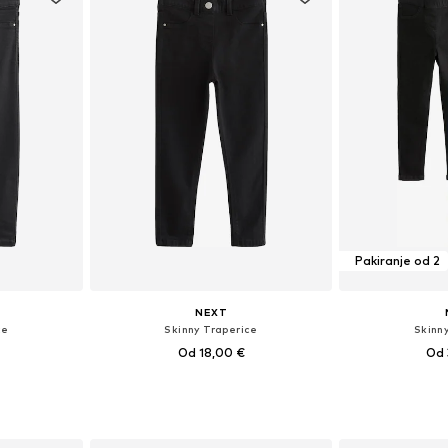
Pakiranje od 2
NEXT
ce
Skinny Traperice
Skinn
Od 18,00 €
Od 
+
1
ičina
Dostupno u više veličina
Dostupno 
icu
Dodaj u košaricu
Dodaj 