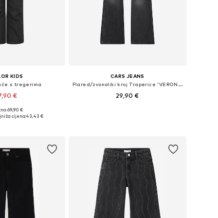
OR KIDS
CARS JEANS
ače s tregerima
Flared/zvonoliki kroj Traperice 'VERONIQUE'
7,90 €
29,90 €
+
1
no: 69,90 €
u više veličina
Dostupno u više veličina
niža cijena:
43,43 €
u košaricu
Dodaj u košaricu