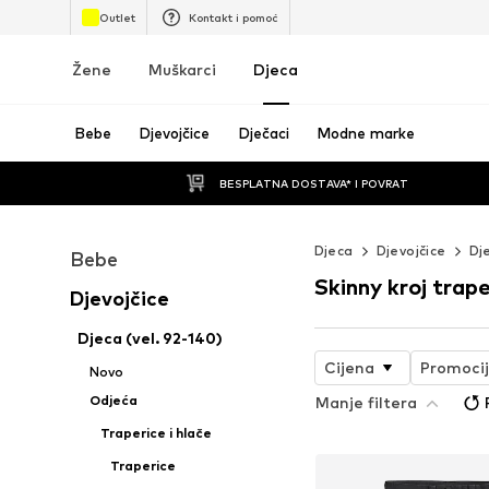
Outlet
Kontakt i pomoć
Žene
Muškarci
Djeca
Bebe
Djevojčice
Dječaci
Modne marke
BESPLATNA DOSTAVA* I POVRAT
Djeca
Djevojčice
Dj
Bebe
Skinny kroj trape
Djevojčice
Djeca (vel. 92-140)
Cijena
Promoci
Novo
Odjeća
Manje filtera
Traperice i hlače
Traperice