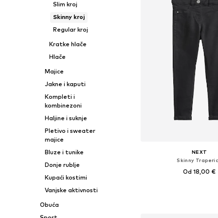
Slim kroj
Skinny kroj
Regular kroj
Kratke hlače
Hlače
Majice
Jakne i kaputi
Kompleti i
kombinezoni
Haljine i suknje
Pletivo i sweater
majice
Bluze i tunike
NEXT
Skinny Traperi
Donje rublje
Od 18,00 €
Kupaći kostimi
Dostupno u više vel
Vanjske aktivnosti
Dodaj u košar
Obuća
Sport