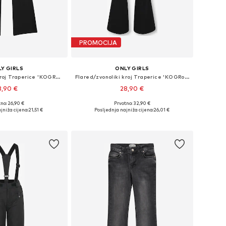
PROMOCIJA
Y GIRLS
ONLY GIRLS
Flared/zvonoliki kroj Traperice 'KOGRain'
Flared/zvonoliki kroj Traperice 'KOGRoyal'
3,90 €
28,90 €
no: 26,90 €
Prvotno: 32,90 €
u više veličina
Dostupno u više veličina
jniža cijena:
21,51 €
Posljednja najniža cijena:
26,01 €
u košaricu
Dodaj u košaricu