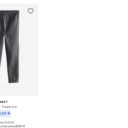
NEXT
y Traperice
2,60 €
no: 31,00 €
 veličine: 158
jniža cijena:
18,83 €