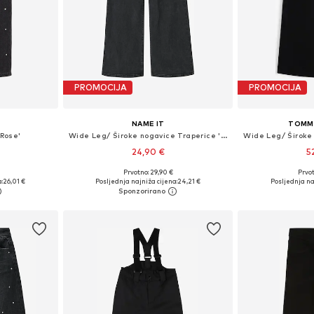
PROMOCIJA
PROMOCIJA
NAME IT
TOMMY
'Rose'
Wide Leg/ Široke nogavice Traperice 'NKFPolly'
24,90 €
5
Prvotno: 29,90 €
Prvot
ičina
Dostupno u više veličina
Dostupno 
:
26,01 €
Posljednja najniža cijena:
24,21 €
Posljednja na
icu
Dodaj u košaricu
Dodaj 