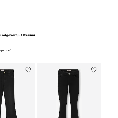
u košaricu
ji odgovaraju filterima
raperice"