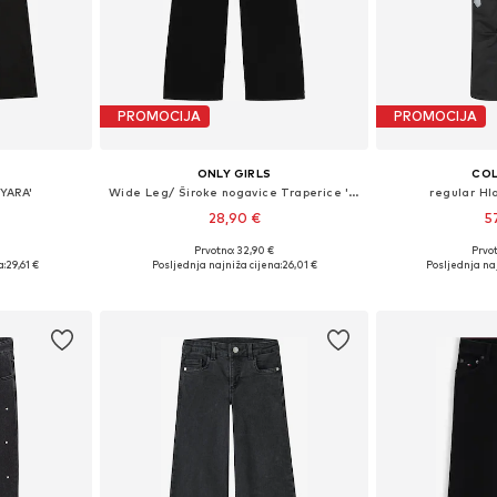
PROMOCIJA
PROMOCIJA
ONLY GIRLS
COL
'YARA'
Wide Leg/ Široke nogavice Traperice 'Juicy'
regular Hl
28,90 €
5
Prvotno: 32,90 €
Prvot
ičina
Dostupno u više veličina
Dostupno 
a:
29,61 €
Posljednja najniža cijena:
26,01 €
Posljednja naj
icu
Dodaj u košaricu
Dodaj 