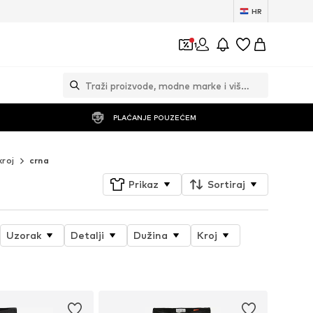
HR
1
PLAĆANJE POUZEĆEM
kroj
crna
Prikaz
Sortiraj
Uzorak
Detalji
Dužina
Kroj