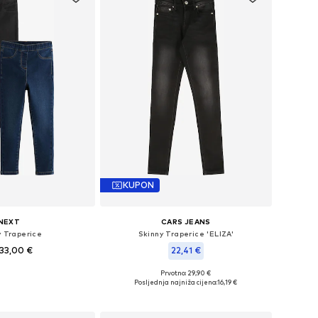
KUPON
NEXT
CARS JEANS
y Traperice
Skinny Traperice 'ELIZA'
33,00 €
22,41 €
Prvotno: 29,90 €
u više veličina
Dostupno u više veličina
Posljednja najniža cijena:
16,19 €
u košaricu
Dodaj u košaricu