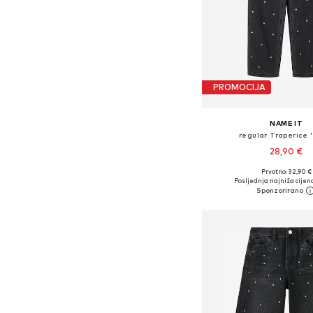
PROMOCIJA
NAME IT
regular Traperice 
28,90 €
+
1
Prvotno: 32,90 €
Dostupno u više vel
Posljednja najniža cijena
Dodaj u košar