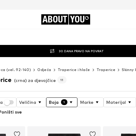
ABOUT
YOU
30 DANA PRAVO NA POVRAT
eca (vel. 92-140)
Odjeća
Traperice i hlače
Traperice
Skinny 
rice
(crna) za djevojčice
11
ja
Veličina
Boja
Marke
Materijal
1
Poništi sve