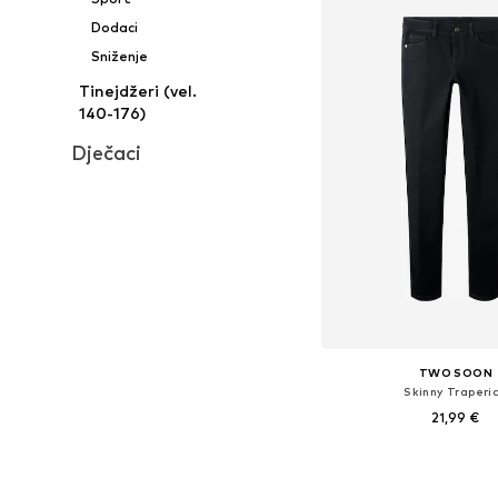
Dodaci
Sniženje
Tinejdžeri (vel.
140-176)
Dječaci
TWO SOON
Skinny Traperi
21,99 €
Dostupno u više vel
Dodaj u košar