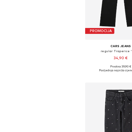
PROMOCIJA
CARS JEANS
regular Traperice 
34,90 €
Prvotno: 39,90 €
Dostupno u više vel
Posljednja najniža cijen
Dodaj u košar