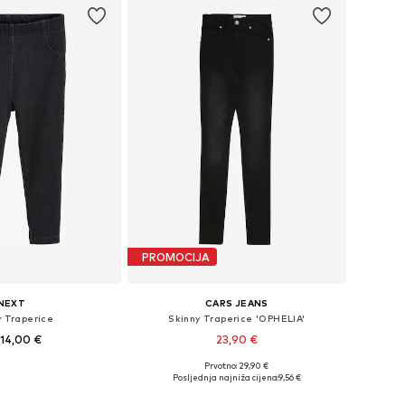
PROMOCIJA
NEXT
CARS JEANS
y Traperice
Skinny Traperice 'OPHELIA'
14,00 €
23,90 €
Prvotno: 29,90 €
68, 74, 80, 92, 104, 116
Dostupne veličine: 140, 146, 164
Posljednja najniža cijena:
9,56 €
u košaricu
Dodaj u košaricu