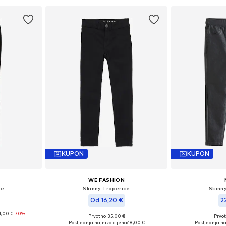
KUPON
KUPON
WE FASHION
ce
Skinny Traperice
Skinn
Od 16,20 €
2
1,00 €
-70%
Prvotno: 35,00 €
Prvot
 110
Dostupne veličine: 128, 164
Dostupne
Posljednja najniža cijena:
18,00 €
Posljednja na