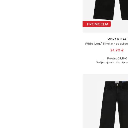
PROMOCIJA
ONLY GIRLS
24,90 €
Prvotno: 29,99 €
Dostupno u više vel
Posljednja najniža cijena
Dodaj u košar