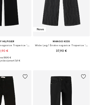
Novo
 HILFIGER
MANGO KIDS
Wide Leg/ Široke nogavice Traperice 'MABEL'
Wide Leg/ Široke nogavice Traperice 'WIDEO'
2,90 €
37,90 €
no: 59,90 €
u više veličina
Dostupno u više veličina
jniža cijena:
47,61 €
u košaricu
Dodaj u košaricu