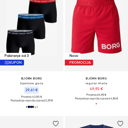
Pakiranje od 3
Novo
KUPON
PROMOCIJA
BJÖRN BORG
BJÖRN BORG
Sportske gaće
regular Hlače
49,95 €
29,61 €
Prvotno: 64,95 €
Prvotno: 42,90 €
Posljednja najniža cijena:
44,96 €
Posljednja najniža cijena:
21,39 €
+
1