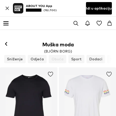
ABOUT YOU App
Idi u aplikaciju
(152.700)
Muška moda
(BJÖRN BORG)
Sniženje
Odjeća
Obuća
Sport
Dodaci
St