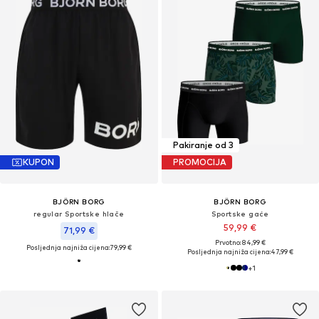
Pakiranje od 3
KUPON
PROMOCIJA
BJÖRN BORG
BJÖRN BORG
regular Sportske hlače
Sportske gaće
59,99 €
71,99 €
Prvotno: 84,99 €
Posljednja najniža cijena:
79,99 €
Posljednja najniža cijena:
47,99 €
+
1