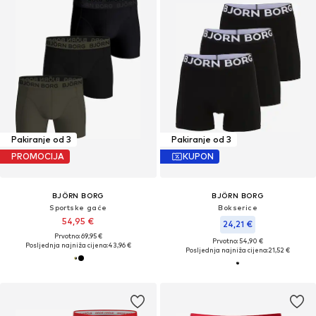
Pakiranje od 3
Pakiranje od 3
PROMOCIJA
KUPON
BJÖRN BORG
BJÖRN BORG
Sportske gaće
Bokserice
54,95 €
24,21 €
Prvotno: 69,95 €
Prvotno: 54,90 €
Posljednja najniža cijena:
43,96 €
Posljednja najniža cijena:
21,52 €