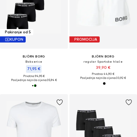
Pakiranje od 5
KUPON
PROMOCIJA
BJÖRN BORG
BJÖRN BORG
Bokserice
regular Sportske hlače
39,90 €
71,95 €
Prvotno: 44,90 €
Prvotno: 94,95 €
Posljednja najniža cijena:
33,92 €
Posljednja najniža cijena:
35,94 €