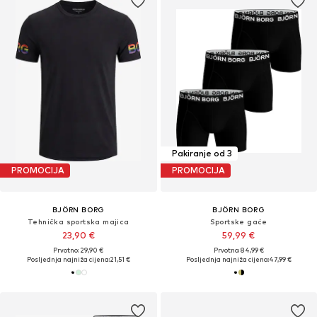
Pakiranje od 3
PROMOCIJA
PROMOCIJA
BJÖRN BORG
BJÖRN BORG
Tehnička sportska majica
Sportske gaće
23,90 €
59,99 €
Prvotno: 29,90 €
Prvotno: 84,99 €
Posljednja najniža cijena:
21,51 €
Posljednja najniža cijena:
47,99 €