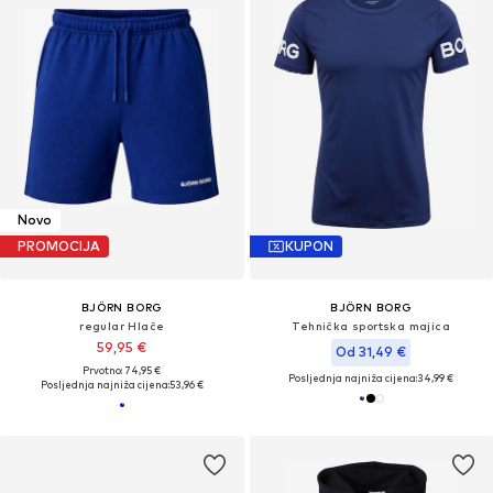
Novo
PROMOCIJA
KUPON
BJÖRN BORG
BJÖRN BORG
regular Hlače
Tehnička sportska majica
59,95 €
Od 31,49 €
Prvotno: 74,95 €
Posljednja najniža cijena:
34,99 €
Posljednja najniža cijena:
53,96 €