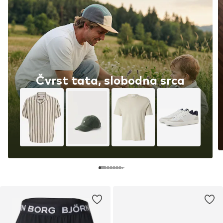
Čvrst tata, slobodna srca