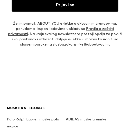
Prijavi se
Želim primati ABOUT YOU e-letke o aktualnim trendovima,
ponudama i kupon kodovima u skladu sa
Pravila o zaštiti
privatnosti
. Na kraju svakog newslettera postoji opcija za povući
svoj pristanak i otkazati daljnje e-letke ili možeš to učiniti sa
slanjem poruke na
sluzbazakorisnike@aboutyou.hr
.
MUŠKE KATEGORIJE
Polo Ralph Lauren muške polo
ADIDAS muške trenirke
majice