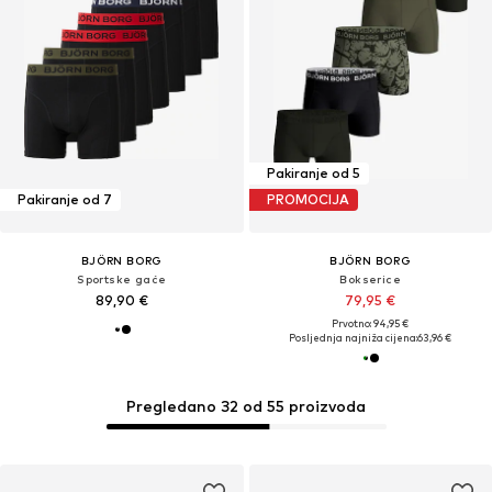
Pakiranje od 5
Pakiranje od 7
PROMOCIJA
BJÖRN BORG
BJÖRN BORG
Sportske gaće
Bokserice
89,90 €
79,95 €
Prvotno: 94,95 €
Posljednja najniža cijena:
63,96 €
Pregledano 32 od 55 proizvoda