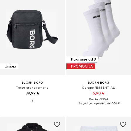
Pakiranje od 3
Unisex
PROMOCIJA
BJÖRN BORG
BJÖRN BORG
Torba preko ramena
Čarape 'ESSENTIAL'
39,99 €
6,90 €
Prvotno: 9,90 €
Posljednja najniža cijena:
5,52 €