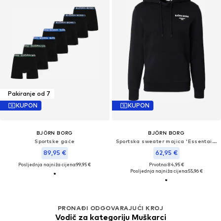
Pakiranje od 7
KUPON
KUPON
BJÖRN BORG
BJÖRN BORG
Sportske gaće
Sportska sweater majica 'Essentail 1'
89,95 €
62,95 €
Posljednja najniža cijena:
99,95 €
Prvotno: 84,95 €
Posljednja najniža cijena:
55,96 €
PRONAĐI ODGOVARAJUĆI KROJ
Vodič za kategoriju Muškarci