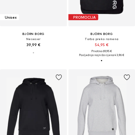
Unisex
PROMOCIJA
BJÖRN BORG
BJÖRN BORG
Neseser
Torba preko ramena
39,99 €
54,95 €
Prvotno: 69,95 €
Posljednja najniža cijena:
43,96 €