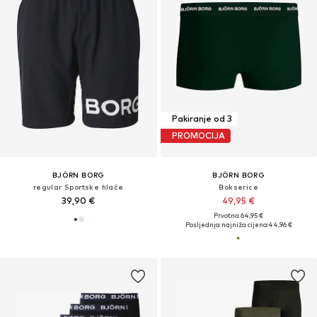
Pakiranje od 3
PROMOCIJA
BJÖRN BORG
BJÖRN BORG
regular Sportske hlače
Bokserice
39,90 €
49,95 €
Prvotno: 64,95 €
Posljednja najniža cijena:
44,96 €