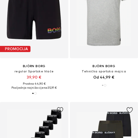
PROMOCIJA
BJÖRN BORG
BJÖRN BORG
regular Sportske hlače
Tehnička sportska majica
39,90 €
Od 44,99 €
Prvotno: 44,90 €
Posljednja najniža cijena:
35,91 €