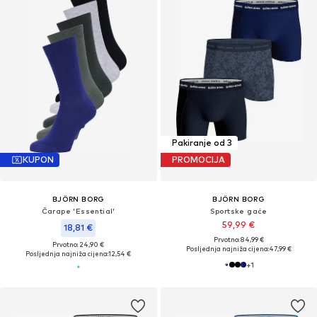
Pakiranje od 3
KUPON
PROMOCIJA
BJÖRN BORG
BJÖRN BORG
Čarape 'Essential'
Sportske gaće
59,99 €
18,81 €
Prvotno: 84,99 €
Prvotno: 24,90 €
Posljednja najniža cijena:
47,99 €
Posljednja najniža cijena:
12,54 €
+
1