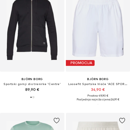
PROMOCIJA
BJÖRN BORG
BJÖRN BORG
Sportski gornji dio trenirke 'Centre'
Loosefit Sportske hlače 'ACE SPORTS 8'
89,90 €
34,90 €
Prvotno: 49,90 €
Posljednja najniža cijena:
26,91 €