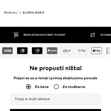
Muškarci
BJÖRN BORG
30 DANA PRAVO NA POVRAT
PLAĆ
Ne propusti ništa!
Prijavi se za e-letak i primaj ekskluzivne ponude
Za žene
Za muškarce
Tvoja e-mail adresa