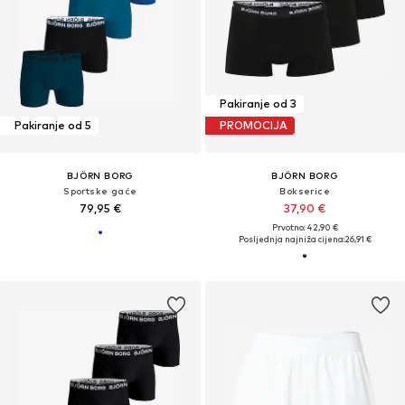
Pakiranje od 3
Pakiranje od 5
PROMOCIJA
BJÖRN BORG
BJÖRN BORG
Sportske gaće
Bokserice
79,95 €
37,90 €
Prvotno: 42,90 €
Posljednja najniža cijena:
26,91 €