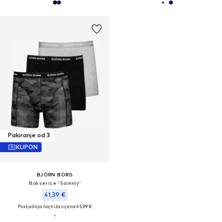
Pakiranje od 3
KUPON
BJÖRN BORG
Bokserice 'Sammy'
41,39 €
Posljednja najniža cijena:
45,99 €