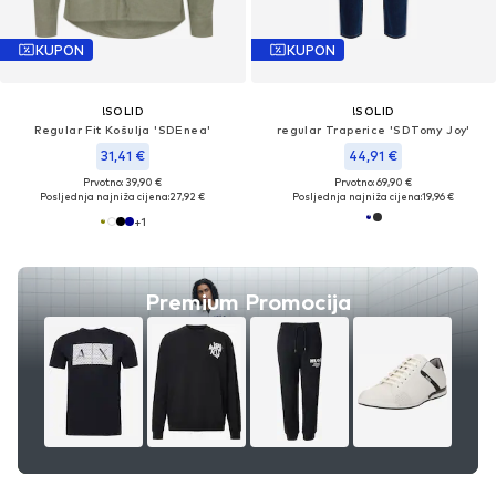
KUPON
KUPON
!SOLID
!SOLID
Regular Fit Košulja 'SDEnea'
regular Traperice 'SDTomy Joy'
31,41 €
44,91 €
Prvotno: 39,90 €
Prvotno: 69,90 €
Posljednja najniža cijena:
27,92 €
Posljednja najniža cijena:
19,96 €
+
1
Premium Promocija