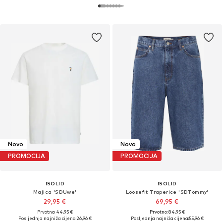
Novo
Novo
PROMOCIJA
PROMOCIJA
!SOLID
!SOLID
Majica 'SDUwe'
Loosefit Traperice 'SDTommy'
29,95 €
69,95 €
Prvotno: 44,95 €
Prvotno: 84,95 €
Posljednja najniža cijena:
26,96 €
Posljednja najniža cijena:
55,96 €