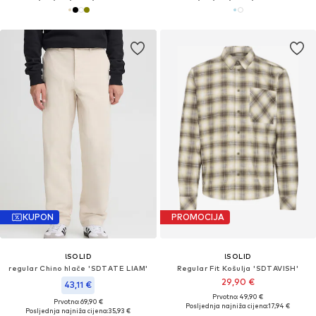
KUPON
PROMOCIJA
!SOLID
!SOLID
regular Chino hlače 'SDTATE LIAM'
Regular Fit Košulja 'SDTAVISH'
29,90 €
43,11 €
Prvotno: 49,90 €
Prvotno: 69,90 €
Posljednja najniža cijena:
17,94 €
Posljednja najniža cijena:
35,93 €