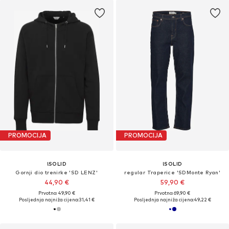
PROMOCIJA
PROMOCIJA
!SOLID
!SOLID
Gornji dio trenirke 'SD LENZ'
regular Traperice 'SDMonte Ryan'
44,90 €
59,90 €
Prvotno: 49,90 €
Prvotno: 69,90 €
Posljednja najniža cijena:
31,41 €
Posljednja najniža cijena:
49,22 €