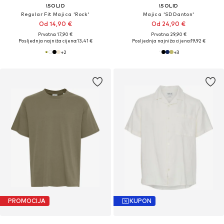
!SOLID
!SOLID
Regular Fit Majica 'Rock'
Majica 'SDDanton'
Od 14,90 €
Od 24,90 €
Prvotno: 17,90 €
Prvotno: 29,90 €
Posljednja najniža cijena:
13,41 €
Posljednja najniža cijena:
19,92 €
+
2
+
3
PROMOCIJA
KUPON