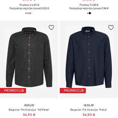
Prvotno: 44,90 €
Prvotno: 74,95 €
Posljednja najniža cijena:
33,92 €
Posljednja najniža cijena:
47,96 €
PROMOCIJA
PROMOCIJA
!SOLID
!SOLID
Regular Fit Košulja 'SDPete'
Regular Fit Košulja 'Pete'
34,90 €
34,90 €