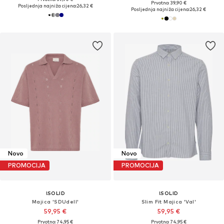
Prvotno: 39,90 €
Posljednja najniža cijena:
26,32 €
Posljednja najniža cijena:
26,32 €
Novo
Novo
PROMOCIJA
PROMOCIJA
!SOLID
!SOLID
Majica 'SDUdell'
Slim Fit Majica 'Val'
59,95 €
59,95 €
Prvotno: 74,95 €
Prvotno: 74,95 €