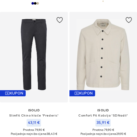
KUPON
KUPON
!SOLID
!SOLID
Slimfit Chino hlače 'Frederic'
Comfort Fit Košulja 'SDNadil'
43,11 €
35,91 €
Prvotno: 79,90 €
Prvotno: 79,90 €
Posljednja najniža cijena:
38,43 €
Posljednja najniža cijena:
29,93 €