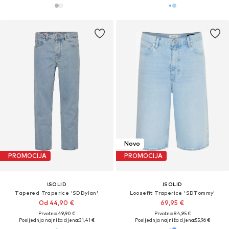
Novo
PROMOCIJA
PROMOCIJA
!SOLID
!SOLID
Tapered Traperice 'SDDylan'
Loosefit Traperice 'SDTommy'
Od 44,90 €
69,95 €
Prvotno: 49,90 €
Prvotno: 84,95 €
Posljednja najniža cijena:
31,41 €
Posljednja najniža cijena:
55,96 €