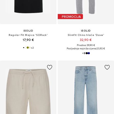
PROMOCIJA
!SOLID
!SOLID
Regular Fit Majica 'SDRock'
Slimfit Chino hlače 'Dave'
17,90 €
32,90 €
Prvotno: 39,90 €
+
2
Posljednja najniža cijena:
23,92 €