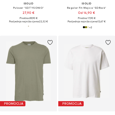
!SOLID
!SOLID
Pulover 'SDTYSONIO'
Regular Fit Majica 'SDRock'
27,90 €
Od 14,90 €
Prvotno: 69,90 €
Prvotno: 17,90 €
Posljednja najniža cijena:
22,32 €
Posljednja najniža cijena:
12,67 €
+
2
PROMOCIJA
PROMOCIJA