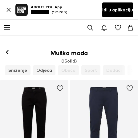
ABOUT YOU App
Idi u aplikaciju
(152.700)
Muška moda
(!Solid)
Sniženje
Odjeća
Obuća
Sport
Dodaci
St