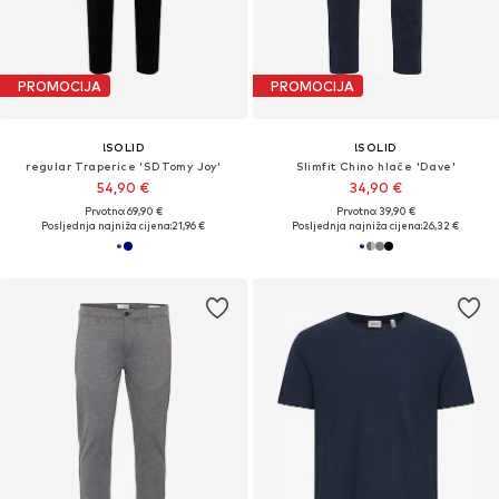
PROMOCIJA
PROMOCIJA
!SOLID
!SOLID
regular Traperice 'SDTomy Joy'
Slimfit Chino hlače 'Dave'
54,90 €
34,90 €
Prvotno: 69,90 €
Prvotno: 39,90 €
Posljednja najniža cijena:
21,96 €
Posljednja najniža cijena:
26,32 €