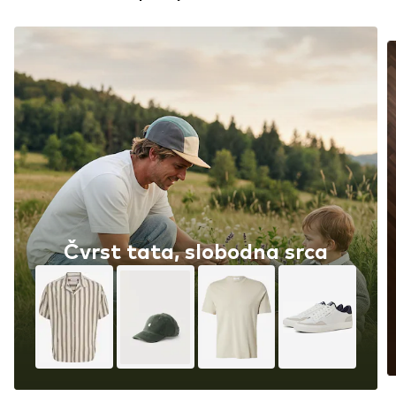
Čvrst tata, slobodna srca