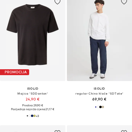
PROMOCIJA
!SOLID
!SOLID
Majica 'SDDanton'
regular Chino hlače 'SDTate'
24,90 €
69,90 €
Prvotno: 29,90 €
Posljednja najniža cijena:
21,17 €
+
3