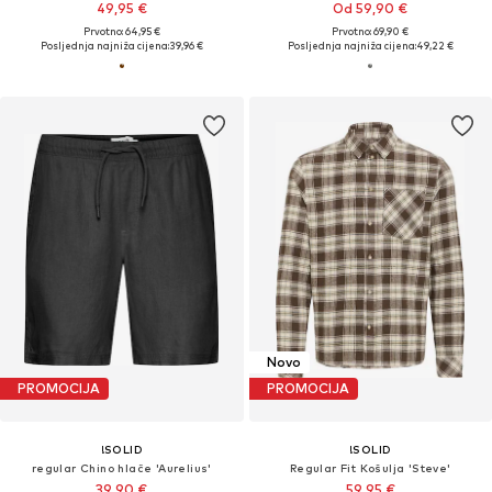
49,95 €
Od 59,90 €
Prvotno: 64,95 €
Prvotno: 69,90 €
Posljednja najniža cijena:
39,96 €
Posljednja najniža cijena:
49,22 €
Novo
PROMOCIJA
PROMOCIJA
!SOLID
!SOLID
regular Chino hlače 'Aurelius'
Regular Fit Košulja 'Steve'
39,90 €
59,95 €