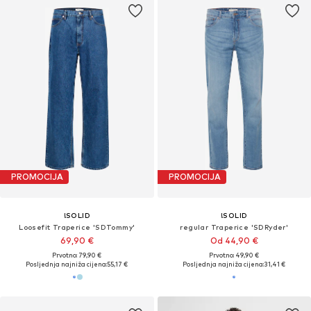
PROMOCIJA
PROMOCIJA
!SOLID
!SOLID
Loosefit Traperice 'SDTommy'
regular Traperice 'SDRyder'
69,90 €
Od 44,90 €
Prvotno: 79,90 €
Prvotno: 49,90 €
Posljednja najniža cijena:
55,17 €
Posljednja najniža cijena:
31,41 €