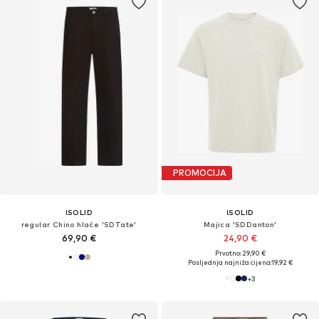
PROMOCIJA
!SOLID
!SOLID
regular Chino hlače 'SDTate'
Majica 'SDDanton'
69,90 €
24,90 €
Prvotno: 29,90 €
Posljednja najniža cijena:
19,92 €
+
3