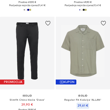
Prvotno: 49,90 €
Prvotno: 49,90 €
Posljednja najniža cijena:
31,41 €
Posljednja najniža cijena:
31,41 €
PROMOCIJA
KUPON
!SOLID
!SOLID
Slimfit Chino hlače 'Dave'
Regular Fit Košulja 'ALLAN'
29,90 €
29,61 €
Prvotno: 39,90 €