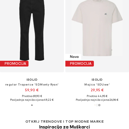
Novo
PROMOCIJA
PROMOCIJA
!SOLID
!SOLID
regular Traperice 'SDMonty Ryan'
Majica 'SDUwe'
59,90 €
29,95 €
Prvotno: 69,90 €
Prvotno: 44,95 €
Posljednja najniža cijena:
49,22 €
Posljednja najniža cijena:
26,96 €
OTKRIJ TRENDOVE I TOP MODNE MARKE
Inspiracija za Muškarci