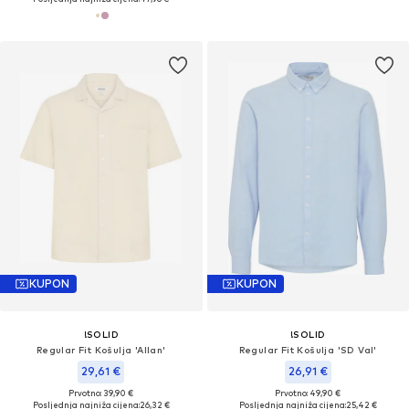
KUPON
KUPON
!SOLID
!SOLID
Regular Fit Košulja 'Allan'
Regular Fit Košulja 'SD Val'
29,61 €
26,91 €
Prvotno: 39,90 €
Prvotno: 49,90 €
Posljednja najniža cijena:
26,32 €
Posljednja najniža cijena:
25,42 €