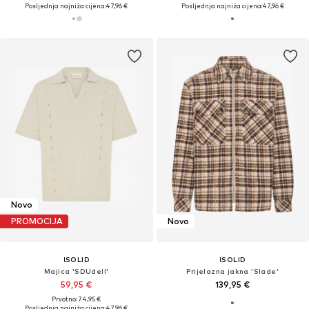
Posljednja najniža cijena:
47,96 €
Posljednja najniža cijena:
47,96 €
Novo
PROMOCIJA
Novo
!SOLID
!SOLID
Majica 'SDUdell'
Prijelazna jakna 'Slade'
59,95 €
139,95 €
Prvotno: 74,95 €
Posljednja najniža cijena:
47,96 €