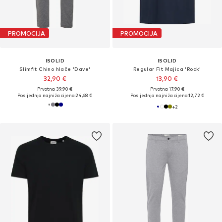
PROMOCIJA
PROMOCIJA
!SOLID
!SOLID
Slimfit Chino hlače 'Dave'
Regular Fit Majica 'Rock'
32,90 €
13,90 €
Prvotno: 39,90 €
Prvotno: 17,90 €
Posljednja najniža cijena:
24,68 €
Posljednja najniža cijena:
12,72 €
+
2