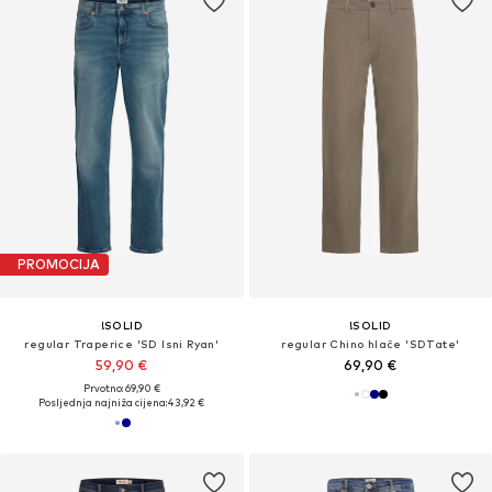
PROMOCIJA
!SOLID
!SOLID
regular Traperice 'SD Isni Ryan'
regular Chino hlače 'SDTate'
59,90 €
69,90 €
Prvotno: 69,90 €
Posljednja najniža cijena:
43,92 €