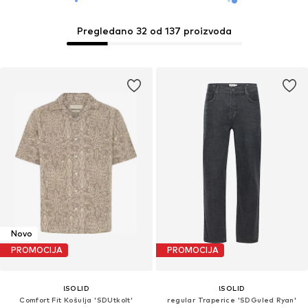
Pregledano 32 od 137 proizvoda
Novo
PROMOCIJA
PROMOCIJA
!SOLID
!SOLID
Comfort Fit Košulja 'SDUtkolt'
regular Traperice 'SDGuled Ryan'