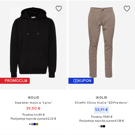
PROMOCIJA
KUPON
!SOLID
!SOLID
Sweater majica 'Lenz'
Slimfit Chino hlače 'SDFrederic'
39,90 €
53,91 €
Prvotno: 44,90 €
Prvotno: 79,90 €
Posljednja najniža cijena:
32,22 €
Posljednja najniža cijena:
41,18 €