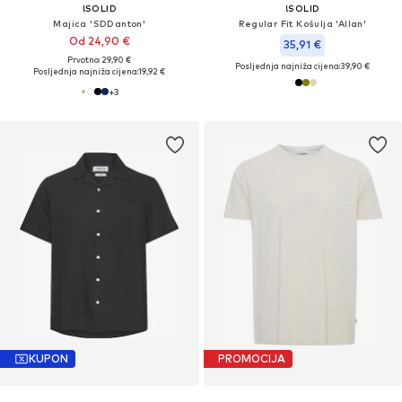
!SOLID
!SOLID
Majica 'SDDanton'
Regular Fit Košulja 'Allan'
Od 24,90 €
35,91 €
Prvotno: 29,90 €
Posljednja najniža cijena:
39,90 €
Posljednja najniža cijena:
19,92 €
+
3
KUPON
PROMOCIJA