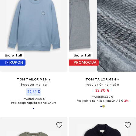
Big & Tall
Big & Tall
KUPON
PROMOCIJA
TOM TAILOR MEN +
TOM TAILOR MEN +
Sweater majica
regular Chino hlače
23,90 €
22,41 €
Prvotno: 59,90 €
Prvotno: 49,90 €
Posljednja najniža cijena:
24,43 €
-2%
Posljednja najniža cijena:
17,43 €