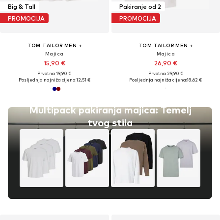
Big & Tall
Pakiranje od 2
PROMOCIJA
PROMOCIJA
TOM TAILOR MEN +
TOM TAILOR MEN +
Majica
Majica
15,90 €
26,90 €
Prvotno: 19,90 €
Prvotno: 29,90 €
Posljednja najniža cijena:
12,51 €
Posljednja najniža cijena:
18,62 €
Multipack pakiranja majica: Temelj
tvog stila