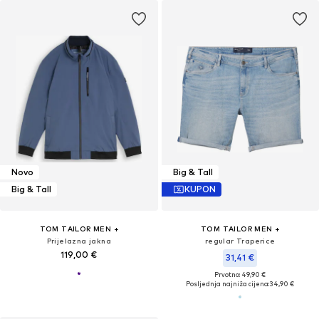
Novo
Big & Tall
Big & Tall
KUPON
TOM TAILOR MEN +
TOM TAILOR MEN +
Prijelazna jakna
regular Traperice
119,00 €
31,41 €
Prvotno: 49,90 €
Posljednja najniža cijena:
34,90 €