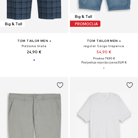
Big & Tall
Big & Tall
PROMOCIJA
TOM TAILOR MEN +
TOM TAILOR MEN +
Pidžama hlače
regular Cargo traperice
24,90 €
54,90 €
Prvotno: 79,90 €
Posljednja najniža cijena:
35,91 €