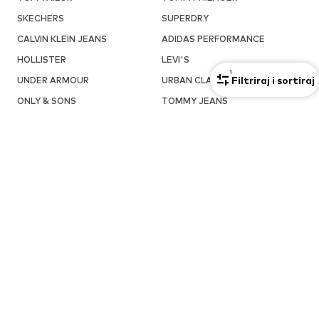
SKECHERS
SUPERDRY
CALVIN KLEIN JEANS
ADIDAS PERFORMANCE
HOLLISTER
LEVI'S
1
Filtriraj i sortiraj
UNDER ARMOUR
URBAN CLASSICS
ONLY & SONS
TOMMY JEANS
OMILJENE MODNE MARKE U OVOJ KATEGORIJI
Muška moda modne marke
Muška moda modne marke
Urban Classics
TOMMY HILFIGER
Muška moda modne marke
Muška moda modne marke Polo
PUMA
Ralph Lauren
Muška moda modne marke THE
Muška moda modne marke
NORTH FACE
Pull&Bear
Muška moda modne marke
Muška moda modne marke
Calvin Klein
ALPHA INDUSTRIES