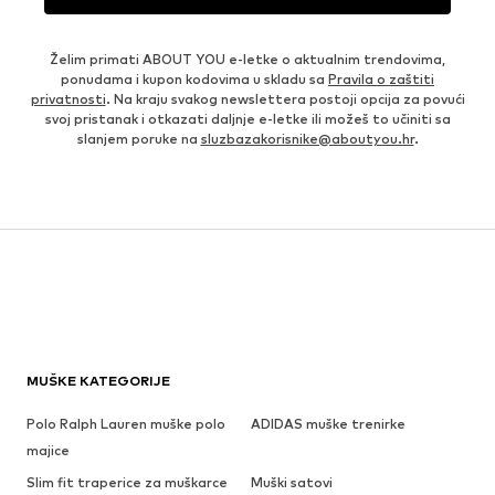
Želim primati ABOUT YOU e-letke o aktualnim trendovima,
ponudama i kupon kodovima u skladu sa
Pravila o zaštiti
privatnosti
. Na kraju svakog newslettera postoji opcija za povući
svoj pristanak i otkazati daljnje e-letke ili možeš to učiniti sa
slanjem poruke na
sluzbazakorisnike@aboutyou.hr
.
MUŠKE KATEGORIJE
Polo Ralph Lauren muške polo
ADIDAS muške trenirke
majice
Slim fit traperice za muškarce
Muški satovi