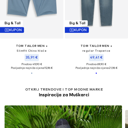
Big & Tall
Big & Tall
KUPON
KUPON
TOM TAILOR MEN +
TOM TAILOR MEN +
Slimfit Chino hlače
regular Traperice
35,91 €
49,41 €
Prvotno: 49,90 €
Prvotno: 69,90 €
Posljednja najniža cijena:
15,96 €
Posljednja najniža cijena:
21,96 €
OTKRIJ TRENDOVE I TOP MODNE MARKE
Inspiracija za Muškarci