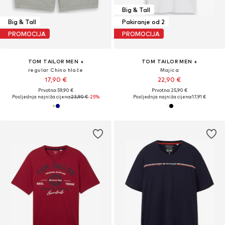
Big & Tall
Big & Tall
Pakiranje od 2
PROMOCIJA
PROMOCIJA
TOM TAILOR MEN +
TOM TAILOR MEN +
regular Chino hlače
Majica
17,90 €
22,90 €
Prvotno: 59,90 €
Prvotno: 25,90 €
Posljednja najniža cijena:
23,90 €
-25%
Posljednja najniža cijena:
17,91 €