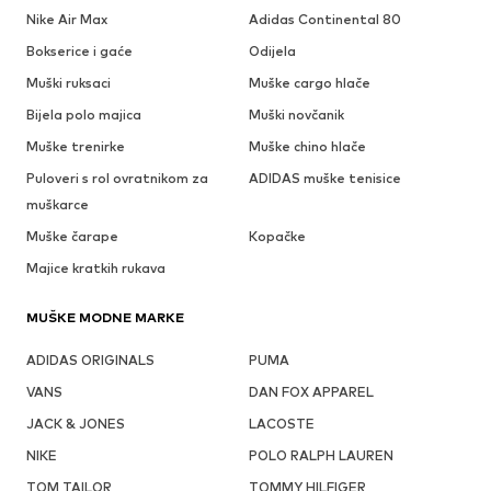
Nike Air Max
Adidas Continental 80
Bokserice i gaće
Odijela
Muški ruksaci
Muške cargo hlače
Bijela polo majica
Muški novčanik
Muške trenirke
Muške chino hlače
Puloveri s rol ovratnikom za
ADIDAS muške tenisice
muškarce
Muške čarape
Kopačke
Majice kratkih rukava
MUŠKE MODNE MARKE
ADIDAS ORIGINALS
PUMA
VANS
DAN FOX APPAREL
JACK & JONES
LACOSTE
NIKE
POLO RALPH LAUREN
TOM TAILOR
TOMMY HILFIGER