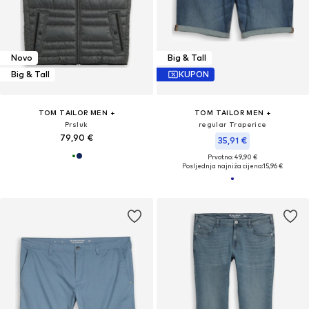
Novo
Big & Tall
Big & Tall
KUPON
TOM TAILOR MEN +
TOM TAILOR MEN +
Prsluk
regular Traperice
79,90 €
35,91 €
Prvotno: 49,90 €
Posljednja najniža cijena:
15,96 €