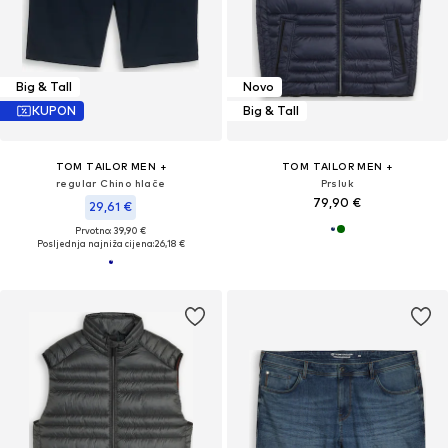
Big & Tall
Novo
KUPON
Big & Tall
TOM TAILOR MEN +
TOM TAILOR MEN +
regular Chino hlače
Prsluk
79,90 €
29,61 €
Prvotno: 39,90 €
Posljednja najniža cijena:
26,18 €