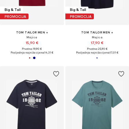
Big & Tall
Big & Tall
PROMOCIJA
PROMOCIJA
TOM TAILOR MEN +
TOM TAILOR MEN +
Majica
Majica
15,90 €
17,90 €
Prvotno: 19,90 €
Prvotno: 25,90 €
Posljednja najniža cijena:
14,31 €
Posljednja najniža cijena:
17,01 €