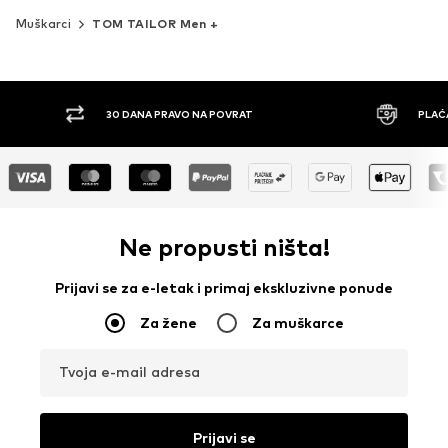
Muškarci
TOM TAILOR Men +
A PRAVO NA POVRAT
PLAĆANJE POUZEĆEM
Ne propusti ništa!
Prijavi se za e-letak i primaj ekskluzivne ponude
Za žene
Za muškarce
Tvoja e-mail adresa
Prijavi se