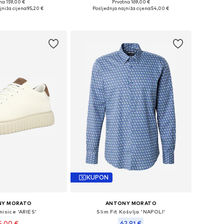
no: 159,00 €
Prvotno: 169,00 €
ine: 40, 42, 43, 44
Dostupne veličine: 48, 52, 54
jniža cijena:
95,20 €
Posljednja najniža cijena:
54,00 €
u košaricu
Dodaj u košaricu
KUPON
NY MORATO
ANTONY MORATO
nisice 'ARIES'
Slim Fit Košulja 'NAPOLI'
5,00 €
62,91 €