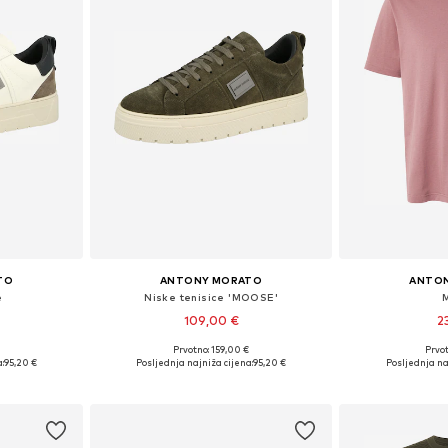
TO
ANTONY MORATO
ANTO
e
Niske tenisice 'MOOSE'
109,00 €
2
Prvotno: 159,00 €
Prvot
2, 43, 44, 45
Dostupne veličine: 40, 41, 42, 43, 44, 45
Dostupne veliči
:
95,20 €
Posljednja najniža cijena:
95,20 €
Posljednja na
icu
Dodaj u košaricu
Dodaj 