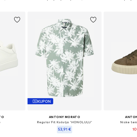
icu
Dodaj u košaricu
Dodaj 
KUPON
TO
ANTONY MORATO
ANTO
e
Regular Fit Košulja 'HONOLULU'
Niske ten
53,91 €
10