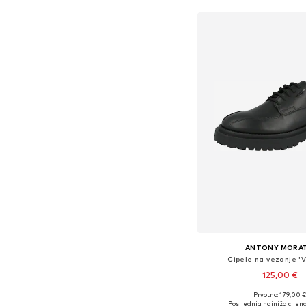
ANTONY MORA
Cipele na vezanje '
125,00 €
Prvotno: 179,00 
Dostupne veličine: 40, 41, 4
Posljednja najniža cijena