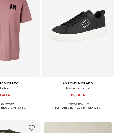
NY MORATO
ANTONY MORATO
Majica
Niske tenisice
3,90 €
115,00 €
no: 39,90 €
Prvotno: 169,00 €
ne: S, M, L, XL, XXL
Dostupne veličine: 40, 41, 42, 43, 44, 45
jniža cijena:
16,73 €
Posljednja najniža cijena:
101,25 €
u košaricu
Dodaj u košaricu