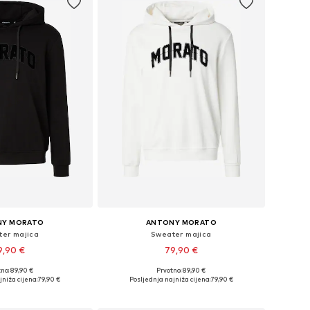
NY MORATO
ANTONY MORATO
er majica
Sweater majica
9,90 €
79,90 €
no: 89,90 €
Prvotno: 89,90 €
ne: S, M, L, XL, XXL
Dostupne veličine: S, M, L, XL, XXL
jniža cijena:
79,90 €
Posljednja najniža cijena:
79,90 €
u košaricu
Dodaj u košaricu