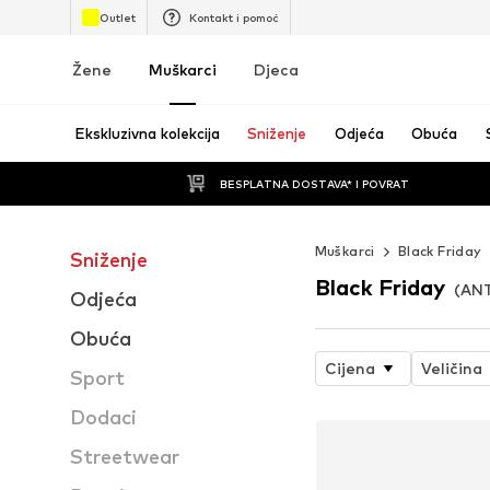
Outlet
Kontakt i pomoć
Žene
Muškarci
Djeca
Ekskluzivna kolekcija
Sniženje
Odjeća
Obuća
BESPLATNA DOSTAVA* I POVRAT
Muškarci
Black Friday
Sniženje
Black Friday
(AN
Odjeća
Obuća
Cijena
Veličina
Sport
Dodaci
Streetwear