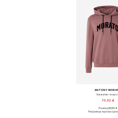
ANTONY MORA
Sweater majic
79,90 €
Prvotno: 89,90 €
Dostupne veličine: S, M, 
Posljednja najniža cijena
Dodaj u košar