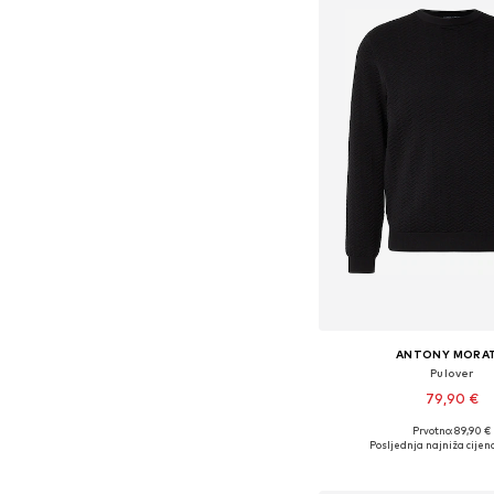
ANTONY MORA
Pulover
79,90 €
Prvotno: 89,90 €
Dostupne veličine: S, M, 
Posljednja najniža cijena
Dodaj u košar