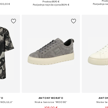
Prvot
Prvotno: 69,90 €
, 42, 43, 44
Dostupne velič
Dostupne veličine: M-L
100,00 €
Posljednja na
Posljednja najniža cijena:
38,94 €
icu
Dodaj 
Dodaj u košaricu
TO
ANTONY MORATO
ANTO
HONOLULU'
Niske tenisice 'MOOSE'
Niske te
109,00 €
11