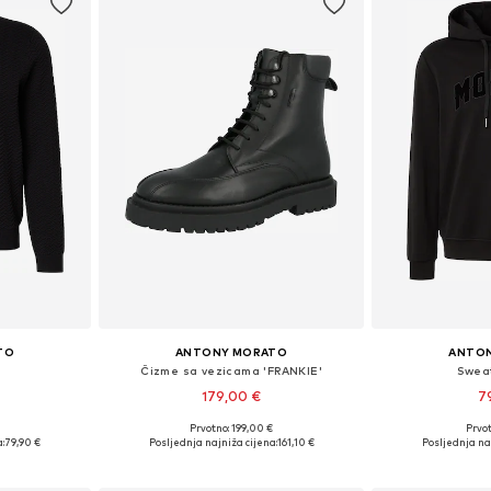
TO
ANTONY MORATO
ANTO
Čizme sa vezicama 'FRANKIE'
Sweat
179,00 €
7
Prvotno: 199,00 €
Prvot
L, XL, XXL
Dostupne veličine: 40, 41, 42, 43, 44, 45
Dostupne veliči
:
79,90 €
Posljednja najniža cijena:
161,10 €
Posljednja na
icu
Dodaj u košaricu
Dodaj 