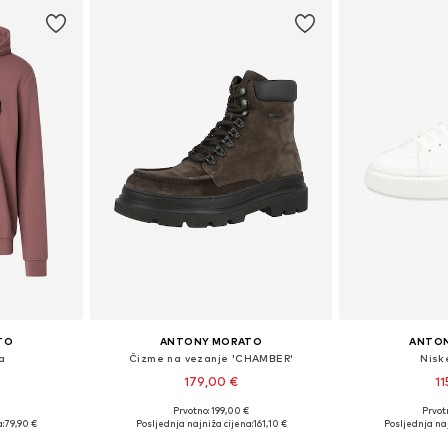
TO
ANTONY MORATO
ANTO
a
Čizme na vezanje 'CHAMBER'
Nisk
179,00 €
11
Prvotno: 199,00 €
Prvot
L, XL, XXL
Dostupne veličine: 40, 41, 42, 43, 44, 45
Dostupne veličin
:
79,90 €
Posljednja najniža cijena:
161,10 €
Posljednja naj
icu
Dodaj u košaricu
Dodaj 