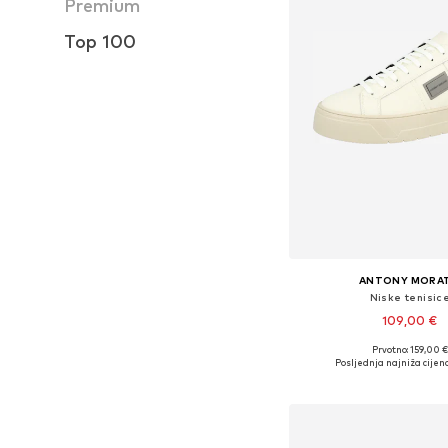
Premium
Top 100
ANTONY MORA
Niske tenisic
109,00 €
Prvotno: 159,00 €
Dostupne veličine: 40, 41, 4
Posljednja najniža cijena
Dodaj u košar