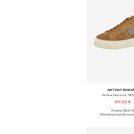
ANTONY MORA
Niske tenisice 'M
109,00 €
Prvotno: 159,00 €
Dostupne veličine: 40, 41, 4
Posljednja najniža cijena
Dodaj u košar