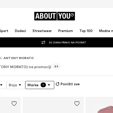
ABOUT
YOU
Sport
Dodaci
Streetwear
Premium
Top 100
Modne 
30 DANA PRAVO NA POVRAT
ANTONY MORATO
TONY MORATO) na promociji
89
Poništi sve
Boja
Marke
1