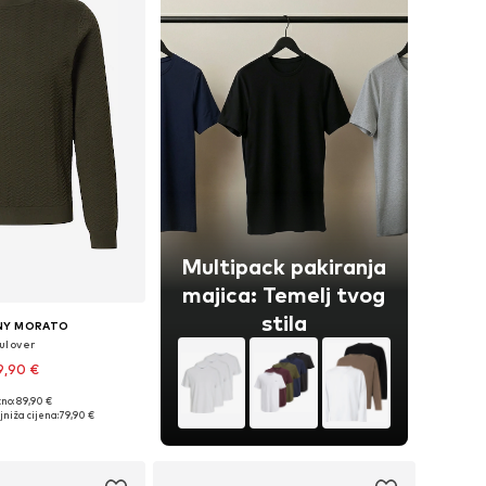
Multipack pakiranja
majica: Temelj tvog
stila
NY MORATO
ulover
9,90 €
no: 89,90 €
ne: S, M, L, XL, XXL
jniža cijena:
79,90 €
u košaricu