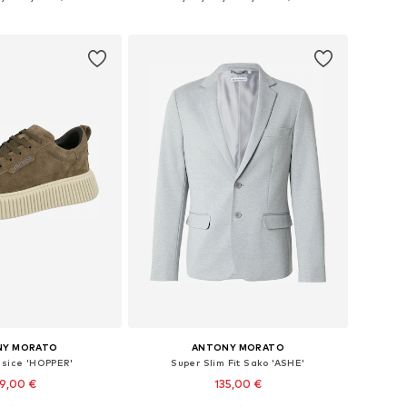
u košaricu
Dodaj u košaricu
NY MORATO
ANTONY MORATO
isice 'HOPPER'
Super Slim Fit Sako 'ASHE'
9,00 €
135,00 €