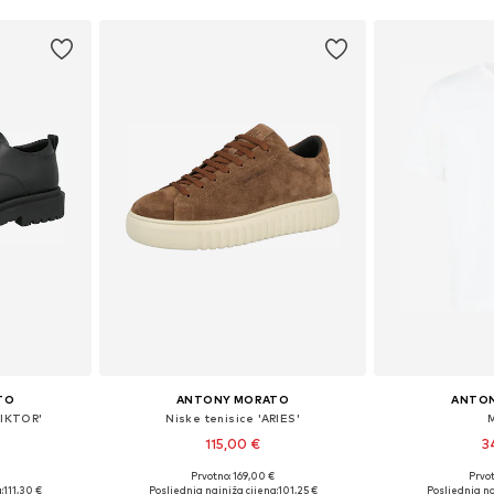
TO
ANTONY MORATO
ANTO
VIKTOR'
Niske tenisice 'ARIES'
115,00 €
3
€
Prvotno: 169,00 €
Prvot
2, 43, 44, 45
Dostupne veličine: 40, 41, 42, 43, 44, 45
Dostupne v
:
111,30 €
Posljednja najniža cijena:
101,25 €
Posljednja na