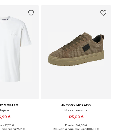
NY MORATO
ANTONY MORATO
Majica
Niske tenisice
4,90 €
125,00 €
no: 39,90 €
Prvotno: 169,00 €
eličine: S, M, L
Dostupne veličine: 40, 41, 42, 43, 44
jniža cijena:
26,91 €
Posljednja najniža cijena:
100,00 €