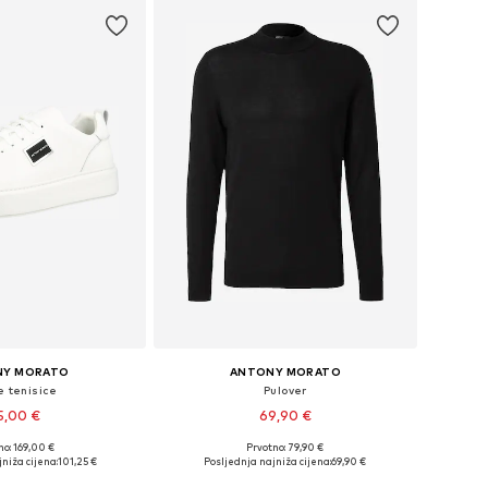
NY MORATO
ANTONY MORATO
e tenisice
Pulover
5,00 €
69,90 €
no: 169,00 €
Prvotno: 79,90 €
e: 40, 41, 42, 43, 44
Dostupne veličine: S, M, L, XL, XXL
niža cijena:
101,25 €
Posljednja najniža cijena:
69,90 €
u košaricu
Dodaj u košaricu