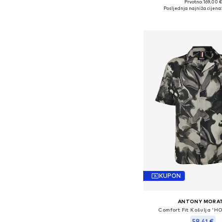
Prvotno: 169,00 €
Dostupne veličine: 40, 41
Posljednja najniža cijena:
Dodaj u košar
KUPON
ANTONY MORA
Comfort Fit Košulja '
58,41 €