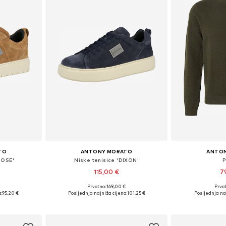
TO
ANTONY MORATO
ANTO
OOSE'
Niske tenisice 'DIXON'
P
115,00 €
7
Prvotno: 169,00 €
Prvot
2, 43, 44, 45
Dostupne veličine: 40, 41, 42, 43, 44, 45
Dostupne veliči
:
95,20 €
Posljednja najniža cijena:
101,25 €
Posljednja na
icu
Dodaj u košaricu
Dodaj 