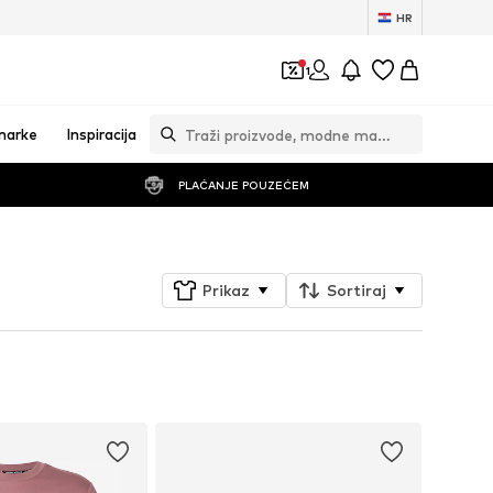
HR
1
marke
Inspiracija
PLAĆANJE POUZEĆEM
Prikaz
Sortiraj