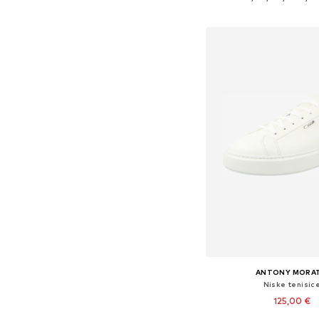
Dodaj u košar
ANTONY MORA
Niske tenisic
125,00 €