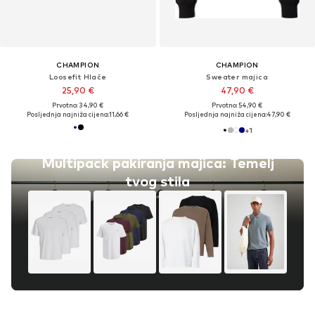
CHAMPION
CHAMPION
Loosefit Hlače
Sweater majica
25,90 €
47,90 €
Prvotno: 34,90 €
Prvotno: 54,90 €
Posljednja najniža cijena:
11,66 €
Posljednja najniža cijena:
47,90 €
+
1
Multipack pakiranja majica: Temelj
tvog stila