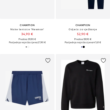
CHAMPION
CHAMPION
Niske tenisice 'Newman'
Odjeća za vježbanje
34,90 €
52,90 €
Prvotno: 39,90 €
Prvotno: 59,90 €
Posljednja najniža cijena:
27,90 €
Posljednja najniža cijena:
47,61 €