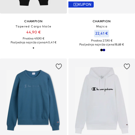
KUPON
CHAMPION
CHAMPION
Tapered Cargo hlače
Majica
44,90 €
22,41 €
Prvotno: 49,90 €
Prvotno: 27,90 €
Posljednja najniža cijena:
40,41 €
Posljednja najniža cijena:
18,68 €