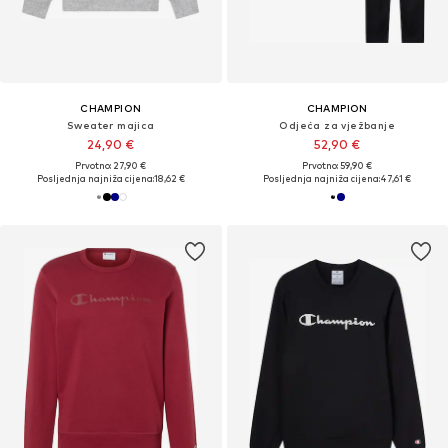
CHAMPION
CHAMPION
Sweater majica
Odjeća za vježbanje
24,90 €
52,90 €
Prvotno: 27,90 €
Prvotno: 59,90 €
Posljednja najniža cijena:
18,62 €
Posljednja najniža cijena:
47,61 €