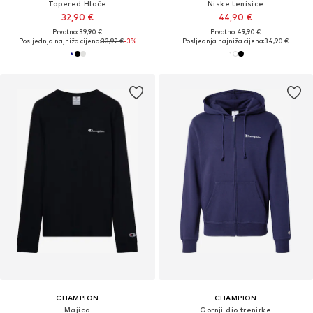
Tapered Hlače
Niske tenisice
32,90 €
44,90 €
Prvotno: 39,90 €
Prvotno: 49,90 €
Posljednja najniža cijena:
33,92 €
-3%
Posljednja najniža cijena:
34,90 €
CHAMPION
CHAMPION
Majica
Gornji dio trenirke