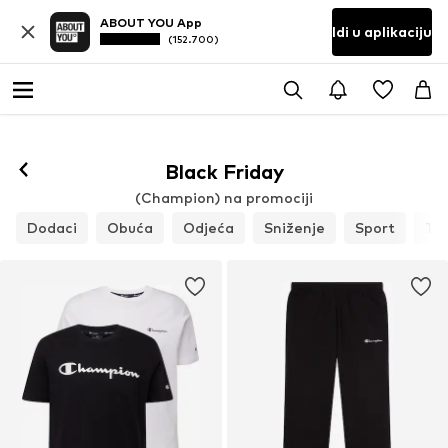
ABOUT YOU App
Idi u aplikaciju
(152.700)
Black Friday
(Champion) na promociji
Dodaci
Obuća
Odjeća
Sniženje
Sport
To