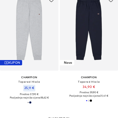
KUPON
Novo
CHAMPION
CHAMPION
Tapered Hlače
Tapered Hlače
34,90 €
25,11 €
Prvotno: 39,90 €
Prvotno: 37,90 €
Posljednja najniža cijena:
31,41 €
Posljednja najniža cijena:
18,62 €