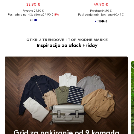
22,90 €
49,90 €
Prvotno: 27,90 €
Prvotno: 64,90 €
Posljednja najniža cijena:
24,90 €
-8%
Posljednja najniža cijena:
40,41 €
+
3
OTKRIJ TRENDOVE I TOP MODNE MARKE
Inspiracija za Black Friday
Grid za pakiranje od 9 komada