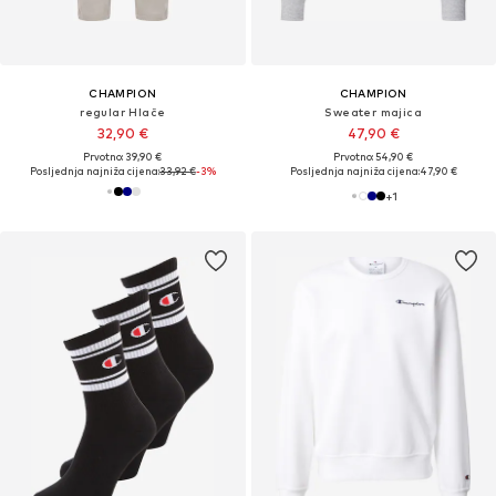
CHAMPION
CHAMPION
regular Hlače
Sweater majica
32,90 €
47,90 €
Prvotno: 39,90 €
Prvotno: 54,90 €
Posljednja najniža cijena:
33,92 €
-3%
Posljednja najniža cijena:
47,90 €
+
1