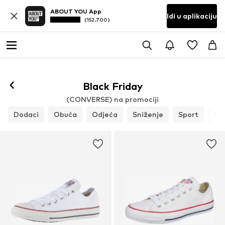
ABOUT YOU App
Idi u aplikaciju
(152.700)
Black Friday
(CONVERSE) na promociji
Dodaci
Obuća
Odjeća
Sniženje
Sport
To