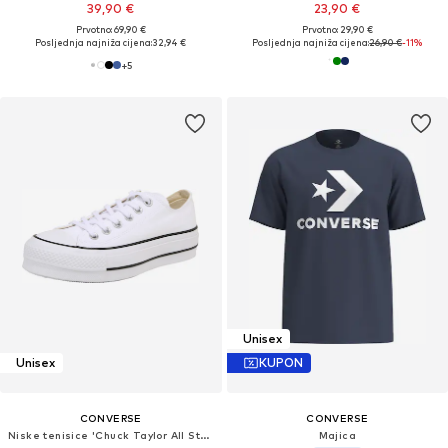
39,90 €
23,90 €
Prvotno: 69,90 €
Prvotno: 29,90 €
Posljednja najniža cijena:
32,94 €
Posljednja najniža cijena:
26,90 €
-11%
+
5
Unisex
Unisex
KUPON
CONVERSE
CONVERSE
Niske tenisice 'Chuck Taylor All Star Lift'
Majica