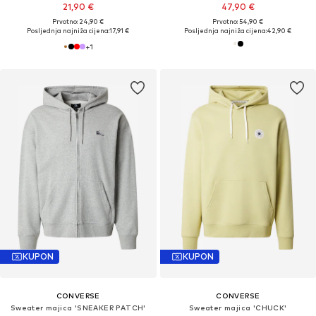
21,90 €
47,90 €
Prvotno: 24,90 €
Prvotno: 54,90 €
Posljednja najniža cijena:
17,91 €
Posljednja najniža cijena:
42,90 €
+
1
KUPON
KUPON
CONVERSE
CONVERSE
Sweater majica 'SNEAKER PATCH'
Sweater majica 'CHUCK'