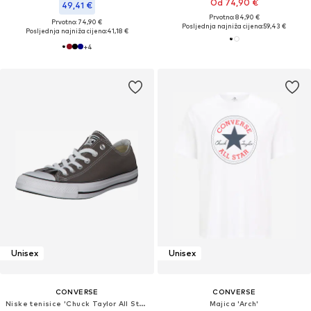
Od 74,90 €
49,41 €
Prvotno: 84,90 €
Prvotno: 74,90 €
Posljednja najniža cijena:
59,43 €
Posljednja najniža cijena:
41,18 €
+
4
Unisex
Unisex
CONVERSE
CONVERSE
Niske tenisice 'Chuck Taylor All Star'
Majica 'Arch'