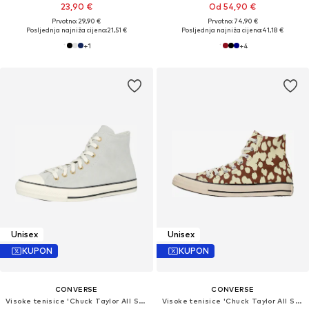
23,90 €
Od 54,90 €
Prvotno: 29,90 €
Prvotno: 74,90 €
Posljednja najniža cijena:
21,51 €
Posljednja najniža cijena:
41,18 €
+
1
+
4
Unisex
Unisex
KUPON
KUPON
CONVERSE
CONVERSE
Visoke tenisice 'Chuck Taylor All Star'
Visoke tenisice 'Chuck Taylor All Star'