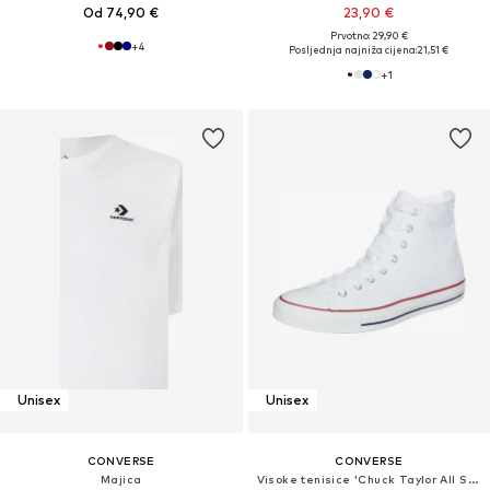
Od 74,90 €
23,90 €
Prvotno: 29,90 €
+
4
Posljednja najniža cijena:
21,51 €
+
1
Unisex
Unisex
CONVERSE
CONVERSE
Majica
Visoke tenisice 'Chuck Taylor All Star Classic'