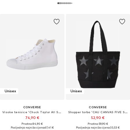
Unisex
Unisex
CONVERSE
CONVERSE
Visoke tenisice 'Chuck Taylor All Star'
Shopper torba 'CAU CANVAS FIVE STAR'
74,90 €
52,90 €
Prvotno: 84,90 €
Prvotno: 59,90 €
Posljednja najniža cijena:
67,41 €
Posljednja najniža cijena:
33,53 €