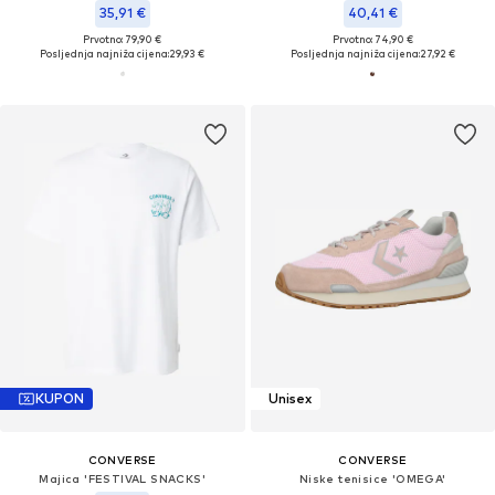
35,91 €
40,41 €
Prvotno: 79,90 €
Prvotno: 74,90 €
Posljednja najniža cijena:
29,93 €
Posljednja najniža cijena:
27,92 €
KUPON
Unisex
CONVERSE
CONVERSE
Majica 'FESTIVAL SNACKS'
Niske tenisice 'OMEGA'