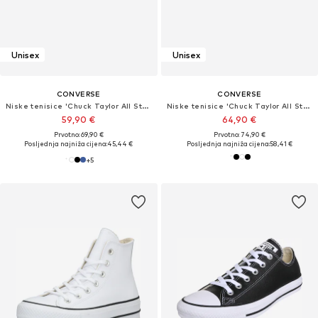
Unisex
Unisex
CONVERSE
CONVERSE
Niske tenisice 'Chuck Taylor All Star Classic'
Niske tenisice 'Chuck Taylor All Star Leather'
59,90 €
64,90 €
Prvotno: 69,90 €
Prvotno: 74,90 €
Posljednja najniža cijena:
45,44 €
Posljednja najniža cijena:
58,41 €
+
5