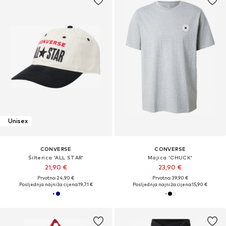
Unisex
CONVERSE
CONVERSE
Šilterica 'ALL STAR'
Majica 'CHUCK'
21,90 €
23,90 €
Prvotno: 24,90 €
Prvotno: 39,90 €
Posljednja najniža cijena:
19,71 €
Posljednja najniža cijena:
15,90 €