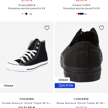
57,90 €
54,90 €
Prvotno: 69,90 €
Prvotno: 74,90 €
Posljednja najniža cijena:
43,43 €
Posljednja najniža cijena:
37,43 €
+
5
+
4
Unisex
Unisex
KUPON
CONVERSE
CONVERSE
Visoke tenisice 'Chuck Taylor All Star'
Niske tenisice 'Chuck Taylor All Star Classic'
Od 74,90 €