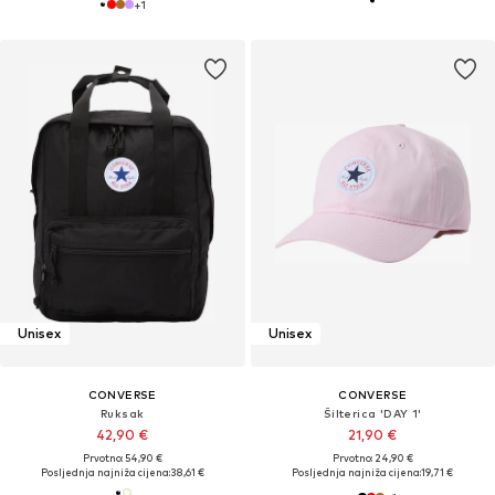
+
1
Unisex
Unisex
CONVERSE
CONVERSE
Ruksak
Šilterica 'DAY 1'
42,90 €
21,90 €
Prvotno: 54,90 €
Prvotno: 24,90 €
Posljednja najniža cijena:
38,61 €
Posljednja najniža cijena:
19,71 €