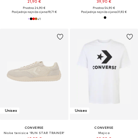
21,90 €
39,90 €
Prvotno: 24,90 €
Prvotno: 54,90 €
Posljednja najniža cijena:
19,71 €
Posljednja najniža cijena:
31,92 €
+
1
Unisex
Unisex
CONVERSE
CONVERSE
Niske tenisice 'RUN STAR TRAINER'
Majica