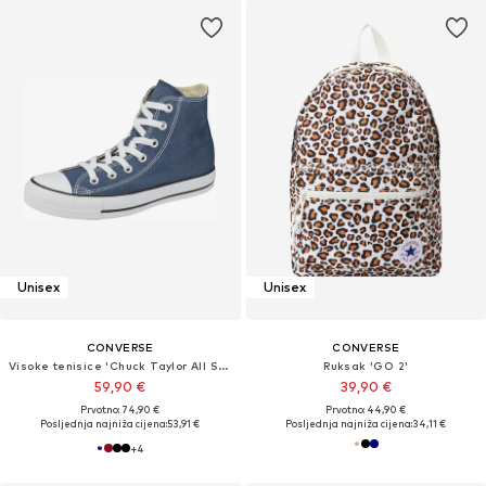
Unisex
Unisex
CONVERSE
CONVERSE
Visoke tenisice 'Chuck Taylor All Star Classic'
Ruksak 'GO 2'
59,90 €
39,90 €
Prvotno: 74,90 €
Prvotno: 44,90 €
Posljednja najniža cijena:
53,91 €
Posljednja najniža cijena:
34,11 €
+
4