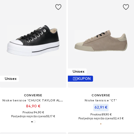
Unisex
Unisex
KUPON
CONVERSE
CONVERSE
Niske tenisice 'CHUCK TAYLOR ALL STAR LIFT PLATFORM LEATHER'
Niske tenisice 'CT'
84,90 €
62,91 €
Prvotno: 94,90 €
Prvotno: 89,90 €
Posljednja najniža cijena:
55,17 €
Posljednja najniža cijena:
52,43 €