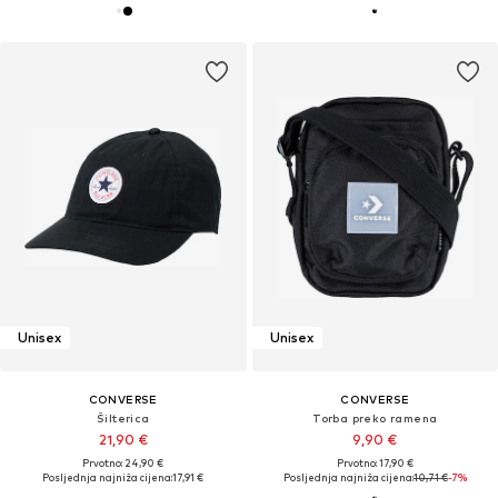
Unisex
Unisex
CONVERSE
CONVERSE
Šilterica
Torba preko ramena
21,90 €
9,90 €
Prvotno: 24,90 €
Prvotno: 17,90 €
Posljednja najniža cijena:
17,91 €
Posljednja najniža cijena:
10,71 €
-7%