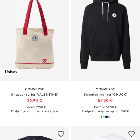
Unisex
CONVERSE
CONVERSE
Shopper torba 'VALENTINE'
Sweater majica 'CHUCK'
26,90 €
57,90 €
Prvotno: 29,90 €
Prvotno: 64,90 €
Posljednja najniža cijena:
22,87 €
Posljednja najniža cijena:
57,90 €