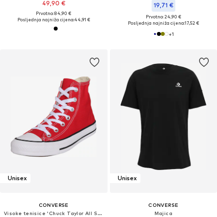
49,90 €
19,71 €
Prvotno: 84,90 €
Prvotno: 24,90 €
Posljednja najniža cijena:
44,91 €
Posljednja najniža cijena:
17,52 €
+
1
Unisex
Unisex
CONVERSE
CONVERSE
Visoke tenisice 'Chuck Taylor All Star'
Majica