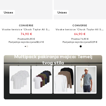
Unisex
Unisex
CONVERSE
CONVERSE
Visoke tenisice 'Chuck Taylor All Star Leather'
Visoke tenisice 'Chuck Taylor All Star'
74,90 €
64,90 €
Prvotno: 84,90 €
Prvotno: 74,90 €
Posljednja najniža cijena:
58,41 €
Posljednja najniža cijena:
53,91 €
Multipack pakiranja majica: Temelj
tvog stila