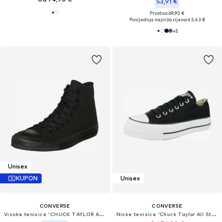
53,91 €
Prvotno: 69,90 €
Posljednja najniža cijena:
43,43 €
+
5
Unisex
KUPON
Unisex
CONVERSE
CONVERSE
Visoke tenisice 'CHUCK TAYLOR ALL STAR CLASSIC'
Niske tenisice 'Chuck Taylor All Star Lift'