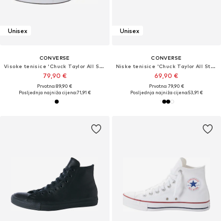
Unisex
Unisex
CONVERSE
CONVERSE
Visoke tenisice 'Chuck TayIor All Star Lift Platform'
Niske tenisice 'Chuck Taylor All Star Leather'
79,90 €
69,90 €
Prvotno: 89,90 €
Prvotno: 79,90 €
Posljednja najniža cijena:
71,91 €
Posljednja najniža cijena:
53,91 €