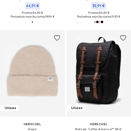
44,91 €
35,91 €
Prvotno: 84,90 €
Prvotno: 84,90 €
Posljednja najniža cijena:
29,94 €
Posljednja najniža cijena:
31,92 €
Unisex
Unisex
HERSCHEL
HERSCHEL
Kapa
Ruksak 'Little America™ Mid'