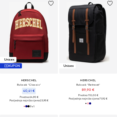
Unisex
KUPON
Unisex
HERSCHEL
HERSCHEL
Ruksak 'Classic'
Ruksak 'Retreat'
89,90 €
40,41 €
Prvotno: 110,00 €
Prvotno: 64,90 €
Posljednja najniža cijena:
71,92 €
Posljednja najniža cijena:
23,95 €
+
1