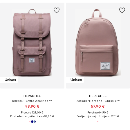
Unisex
Unisex
HERSCHEL
HERSCHEL
Ruksak 'Little America™'
Ruksak 'Herschel Classic™'
99,90 €
57,90 €
Prvotno: 129,00 €
Prvotno: 64,90 €
Posljednja najniža cijena:
87,20 €
Posljednja najniža cijena:
52,11 €