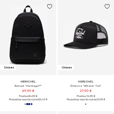
Unisex
Unisex
HERSCHEL
HERSCHEL
Ruksak 'Heritage™'
Šilterica 'Whaler Tall'
69,90 €
27,90 €
Prvotno: 84,90 €
Prvotno: 34,90 €
Posljednja najniža cijena:
52,43 €
Posljednja najniža cijena:
20,93 €