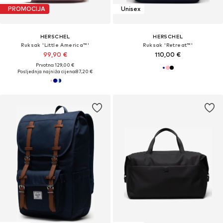
PROMOCIJA
Unisex
HERSCHEL
HERSCHEL
Ruksak 'Little America™'
Ruksak 'Retreat™'
99,90 €
110,00 €
Prvotno: 129,00 €
Posljednja najniža cijena:
87,20 €