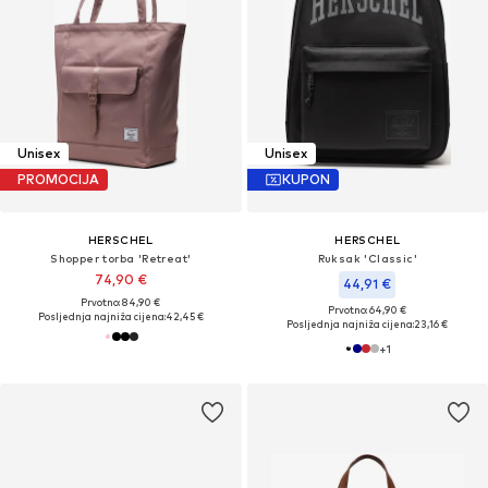
Unisex
Unisex
PROMOCIJA
KUPON
HERSCHEL
HERSCHEL
Shopper torba 'Retreat'
Ruksak 'Classic'
74,90 €
44,91 €
Prvotno: 84,90 €
Prvotno: 64,90 €
Posljednja najniža cijena:
42,45 €
Posljednja najniža cijena:
23,16 €
+
1