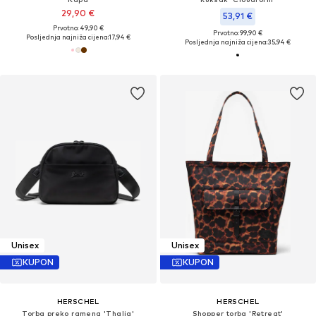
29,90 €
53,91 €
Prvotno: 49,90 €
Prvotno: 99,90 €
Posljednja najniža cijena:
17,94 €
Posljednja najniža cijena:
35,94 €
Unisex
Unisex
KUPON
KUPON
HERSCHEL
HERSCHEL
Torba preko ramena 'Thalia'
Shopper torba 'Retreat'