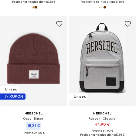
Posljednja najniža cijena:
7,96 €
Posljednja najniža cijena:
8,36 €
Unisex
KUPON
Unisex
HERSCHEL
HERSCHEL
Kapa 'Elmer'
Ruksak 'Classic'
44,90 €
18,81 €
Prvotno: 64,90 €
Prvotno: 24,90 €
Posljednja najniža cijena:
17,96 €