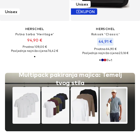
Unisex
Unisex
KUPON
HERSCHEL
HERSCHEL
Putna torba 'Heritage'
Ruksak 'Classic'
94,90 €
44,91 €
Prvotno: 109,00 €
Prvotno: 64,90 €
Posljednja najniža cijena:
76,42 €
Posljednja najniža cijena:
23,16 €
+
1
Multipack pakiranja majica: Temelj
tvog stila