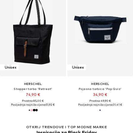
Unisex
Unisex
HERSCHEL
HERSCHEL
Shopper torba 'Retreat'
Pojasna torbica 'Pop Quiz'
74,90 €
34,90 €
Prvotno: 85,00 €
Prvotno: 49,90 €
Posljednja najniža cijena:
51,92 €
Posljednja najniža cijena:
31,41 €
OTKRIJ TRENDOVE I TOP MODNE MARKE
Inspiracija za Black Friday