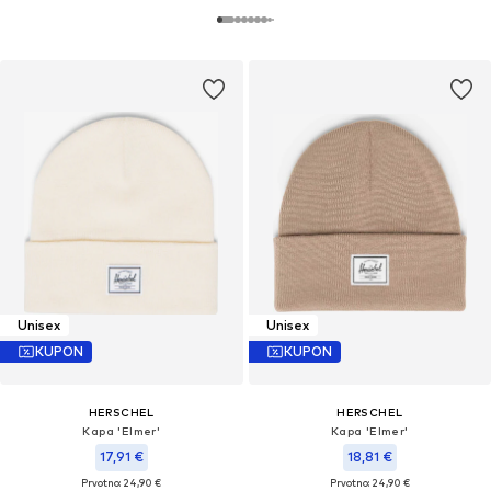
Unisex
Unisex
KUPON
KUPON
HERSCHEL
HERSCHEL
Kapa 'Elmer'
Kapa 'Elmer'
17,91 €
18,81 €
Prvotno: 24,90 €
Prvotno: 24,90 €