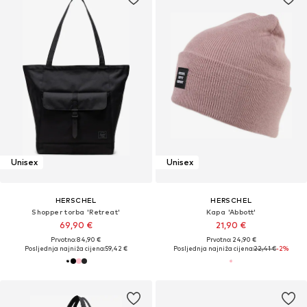
Unisex
Unisex
HERSCHEL
HERSCHEL
Shopper torba 'Retreat'
Kapa 'Abbott'
69,90 €
21,90 €
Prvotno: 84,90 €
Prvotno: 24,90 €
Posljednja najniža cijena:
59,42 €
Posljednja najniža cijena:
22,41 €
-2%