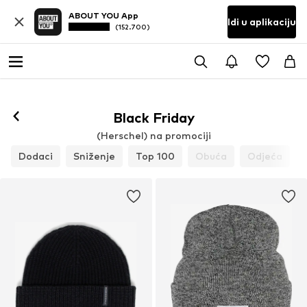
ABOUT YOU App
Idi u aplikaciju
(152.700)
Black Friday
(Herschel) na promociji
Dodaci
Sniženje
Top 100
Obuća
Odjeća