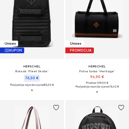
Unisex
Unisex
KUPON
PROMOCIJA
HERSCHEL
HERSCHEL
Ruksak 'Fleet Skate'
Putna torba 'Heritage'
94,90 €
76,50 €
Prvotno: 109,00 €
Posljednja najniža cijena:
85,00 €
Posljednja najniža cijena:
76,42 €