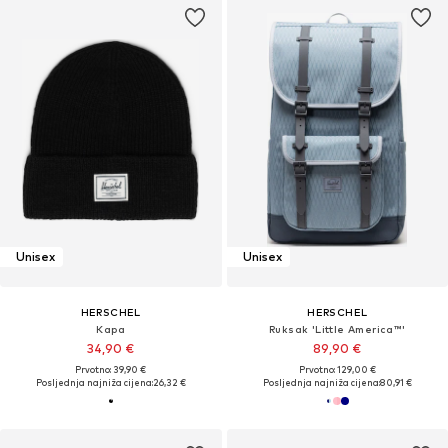
Unisex
Unisex
HERSCHEL
HERSCHEL
Kapa
Ruksak 'Little America™'
34,90 €
89,90 €
Prvotno: 39,90 €
Prvotno: 129,00 €
Posljednja najniža cijena:
26,32 €
Posljednja najniža cijena:
80,91 €