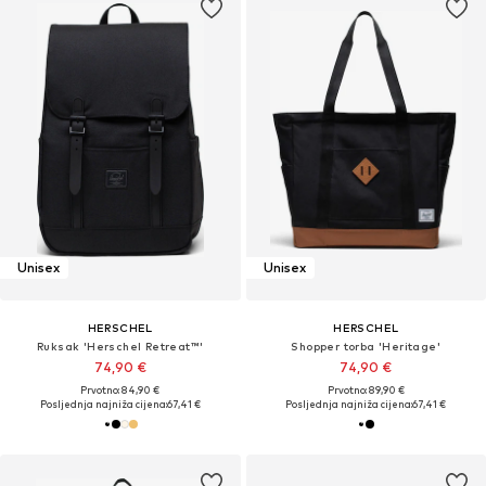
Unisex
Unisex
HERSCHEL
HERSCHEL
Ruksak 'Herschel Retreat™'
Shopper torba 'Heritage'
74,90 €
74,90 €
Prvotno: 84,90 €
Prvotno: 89,90 €
Posljednja najniža cijena:
67,41 €
Posljednja najniža cijena:
67,41 €