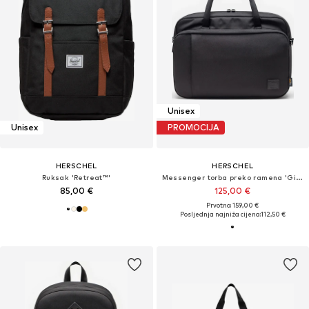
Unisex
Unisex
PROMOCIJA
HERSCHEL
HERSCHEL
Ruksak 'Retreat™'
Messenger torba preko ramena 'Gibson'
85,00 €
125,00 €
Prvotno: 159,00 €
Posljednja najniža cijena:
112,50 €