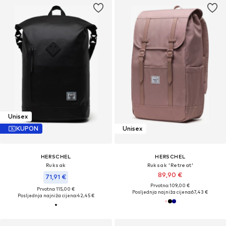
Unisex
KUPON
Unisex
HERSCHEL
HERSCHEL
Ruksak
Ruksak 'Retreat'
89,90 €
71,91 €
Prvotno: 109,00 €
Prvotno: 115,00 €
Posljednja najniža cijena:
67,43 €
Posljednja najniža cijena:
42,45 €