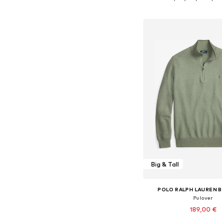
Dodaj u košar
Big & Tall
POLO RALPH LAUREN B
Pulover
189,00 €