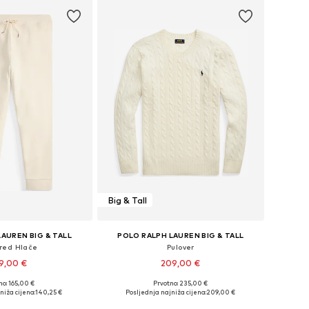
Big & Tall
AUREN BIG & TALL
POLO RALPH LAUREN BIG & TALL
red Hlače
Pulover
9,00 €
209,00 €
no: 165,00 €
Prvotno: 235,00 €
eličine: 46, 48
Dostupne veličine: XXXL, 4XL, 5XL, 6XL
niža cijena:
140,25 €
Posljednja najniža cijena:
209,00 €
u košaricu
Dodaj u košaricu