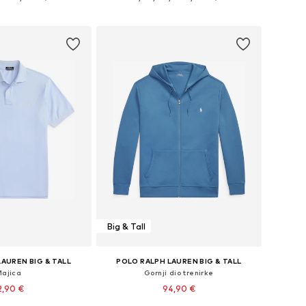
u košaricu
Dodaj u košaricu
Big & Tall
AUREN BIG & TALL
POLO RALPH LAUREN BIG & TALL
Majica
Gornji dio trenirke
2,90 €
94,90 €