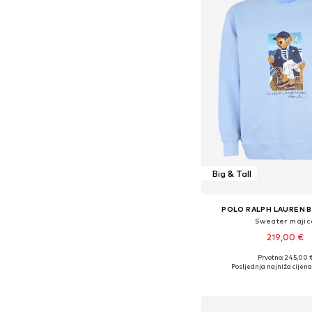
Big & Tall
POLO RALPH LAUREN B
Sweater majic
219,00 €
Prvotno: 245,00 
Dostupne veličine: 4XL, 5
Posljednja najniža cijena
Dodaj u košar