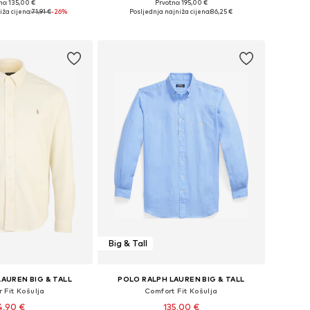
+
4
no: 135,00 €
Prvotno: 195,00 €
 veličine: 6XL
Dostupne veličine: XXXL
ža cijena:
71,91 €
-26%
Posljednja najniža cijena:
86,25 €
u košaricu
Dodaj u košaricu
Big & Tall
AUREN BIG & TALL
POLO RALPH LAUREN BIG & TALL
 Fit Košulja
Comfort Fit Košulja
4,90 €
135,00 €