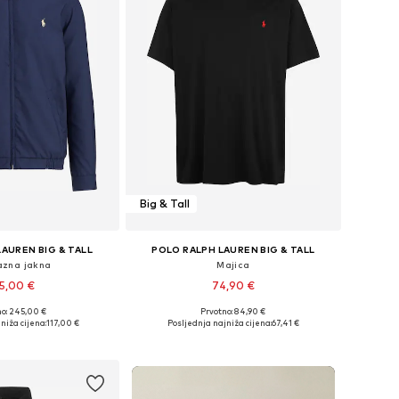
Big & Tall
AUREN BIG & TALL
POLO RALPH LAUREN BIG & TALL
lazna jakna
Majica
5,00 €
74,90 €
no: 245,00 €
Prvotno: 84,90 €
u više veličina
Dostupne veličine: XXXL, 7XL, XL, XXL
niža cijena:
117,00 €
Posljednja najniža cijena:
67,41 €
u košaricu
Dodaj u košaricu