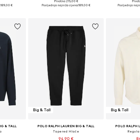
€
Prvotno: 215,00 €
Prvot
, 4XL, 6XL
Dostupne veličine: XXXL, 4XL, 5XL, 6XL, 7XL
Dostupne
:
189,00 €
Posljednja najniža cijena:
189,00 €
Posljednja najni
icu
Dodaj u košaricu
Dodaj 
Big & Tall
Big & Tall
IG & TALL
POLO RALPH LAUREN BIG & TALL
POLO RALPH L
a
Tapered Hlače
Regular
94,90 €
8