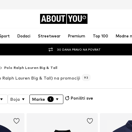
ABOUT
YOU
Sport
Dodaci
Streetwear
Premium
Top 100
Modne 
30 DANA PRAVO NA POVRAT
Polo Ralph Lauren Big & Tall
o Ralph Lauren Big & Tall) na promociji
93
Poništi sve
Boja
Marke
1