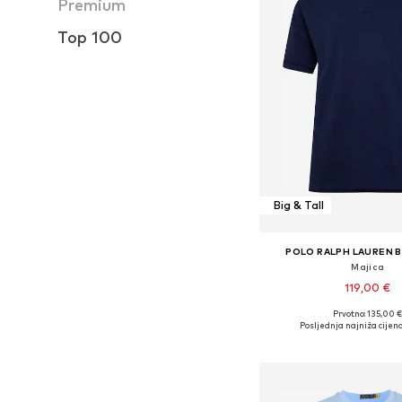
Premium
Top 100
Big & Tall
POLO RALPH LAUREN B
Majica
119,00 €
Prvotno: 135,00 
Dostupno u više vel
Posljednja najniža cijena
Dodaj u košar