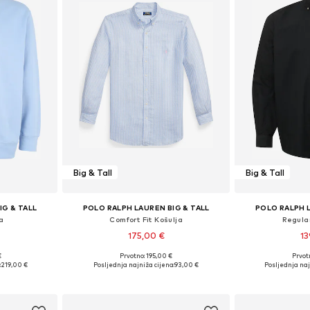
Big & Tall
Big & Tall
IG & TALL
POLO RALPH LAUREN BIG & TALL
POLO RALPH L
a
Comfort Fit Košulja
Regular
175,00 €
13
€
Prvotno: 195,00 €
Prvot
XL, 6XL, 7XL
Dostupne veličine: 5XL, 6XL
Dostupne veličine: 
:
219,00 €
Posljednja najniža cijena:
93,00 €
Posljednja naj
icu
Dodaj u košaricu
Dodaj 