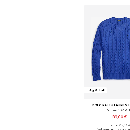
Big & Tall
POLO RALPH LAUREN B
Pulover 'DRIVE
189,00 €
+
1
Prvotno: 215,00 
Dostupne veličine: XXXL, 4
Posljednja najniža cijena