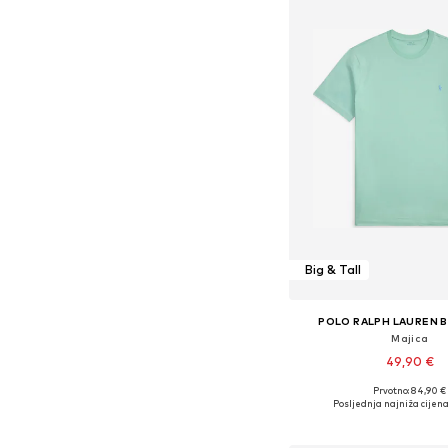
Big & Tall
POLO RALPH LAUREN B
Majica
49,90 €
Prvotno: 84,90 €
Dostupne veličine:
Posljednja najniža cijena
Dodaj u košar