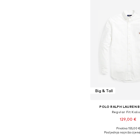
Big & Tall
POLO RALPH LAUREN B
Regular Fit Košu
129,00 €
Prvotno: 155,00 €
Dostupne veličine: XXXL, 4
Posljednja najniža cijena
Dodaj u košar