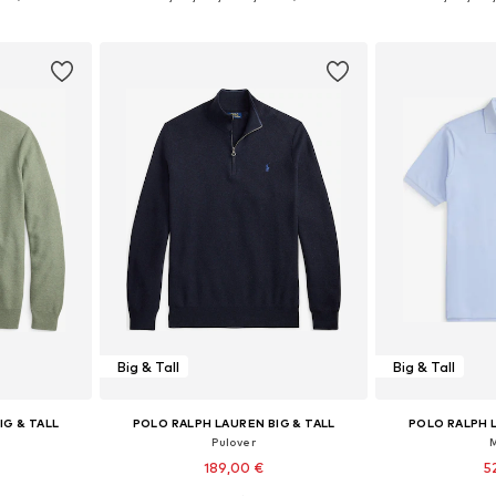
icu
Dodaj u košaricu
Dodaj 
Big & Tall
Big & Tall
IG & TALL
POLO RALPH LAUREN BIG & TALL
POLO RALPH L
Pulover
189,00 €
5