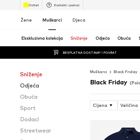
Outlet
Kontakt i pomoć
Žene
Muškarci
Djeca
Ekskluzivna kolekcija
Sniženje
Odjeća
Obuća
BESPLATNA DOSTAVA* I POVRAT
Muškarci
Black Friday
Sniženje
Black Friday
(Pol
Odjeća
Obuća
Cijena
Veličina
Sport
Dodaci
Streetwear