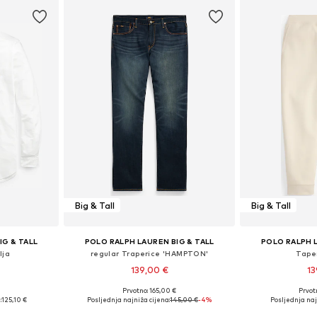
Big & Tall
Big & Tall
IG & TALL
POLO RALPH LAUREN BIG & TALL
POLO RALPH L
lja
regular Traperice 'HAMPTON'
Tape
139,00 €
13
Prvotno: 165,00 €
Prvot
XL, 6XL, 7XL
Dostupne veličine: 42 x 34, 44 x 34, 48 x 34, 50 x 34
Dostupne v
:
125,10 €
Posljednja najniža cijena:
145,00 €
-4%
Posljednja naj
icu
Dodaj u košaricu
Dodaj 