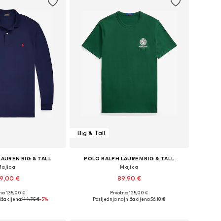
Big & Tall
AUREN BIG & TALL
POLO RALPH LAUREN BIG & TALL
Majica
Majica
9,00 €
89,90 €
no: 135,00 €
Prvotno: 125,00 €
XXXL, 4XL, 5XL, 6XL, 7XL
Dostupne veličine: 4XL
ža cijena:
114,75 €
-5%
Posljednja najniža cijena:
56,18 €
u košaricu
Dodaj u košaricu