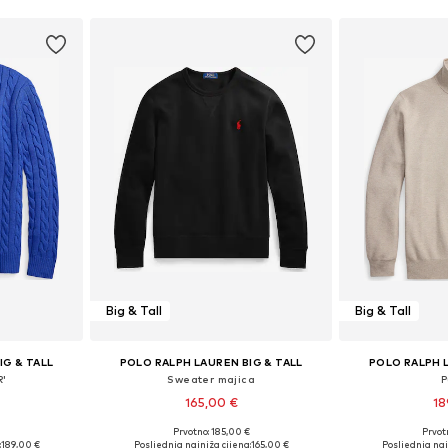
Big & Tall
Big & Tall
IG & TALL
POLO RALPH LAUREN BIG & TALL
POLO RALPH L
R'
Sweater majica
P
165,00 €
18
€
Prvotno: 185,00 €
Prvot
XL, 5XL, 6XL
Dostupne veličine: XXXL, 4XL, 5XL, 6XL, 7XL
Dostupne veli
:
189,00 €
Posljednja najniža cijena:
165,00 €
Posljednja naj