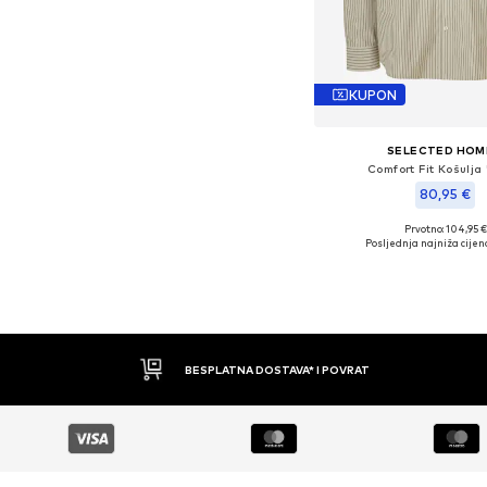
KUPON
SELECTED HO
Comfort Fit Košulja 
80,95 €
Prvotno: 104,95 €
Dostupne veličine: S, M, 
Posljednja najniža cijen
Dodaj u košar
BESPLATNA DOSTAVA* I POVRAT