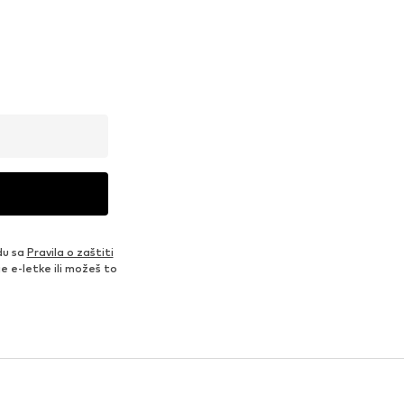
du sa
Pravila o zaštiti
je e-letke ili možeš to