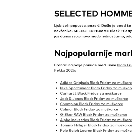
SELECTED HOMME B
Ljubitelji popusta, pozor!! Došlo je oped to
novčanika.
SELECTED HOMME Black Friday 
još danas svoju novu modu jednostavno, ud
Najpopularnije mar
Pronaći najbolje ponude među svim
Black F
Petka 2026
:
Adidas Originals Black Friday za muškar
Nike Sportswear Black Friday za muškar
Carhartt Black Friday za muškarce
Jack & Jones Black Friday za muškarce
Champion Black Friday za muškarce
Colmar Black Friday za muškarce
G-Star RAW Black Friday za muškarce
Alpha Industries Black Friday za muškar
Tommy Hilfiger Black Friday za muškarc
Polo Ralph Lauren Black Friday za muška