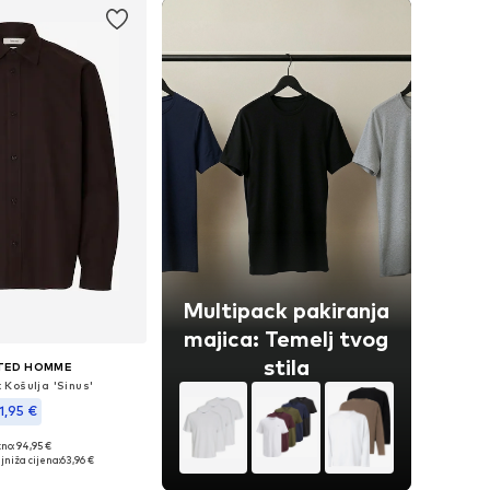
Multipack pakiranja
majica: Temelj tvog
stila
TED HOMME
 Košulja 'Sinus'
1,95 €
no: 94,95 €
čine: S, L, XL, XXL
jniža cijena:
63,96 €
u košaricu