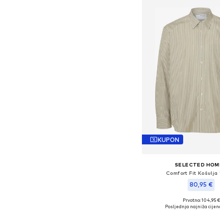
KUPON
SELECTED HO
Comfort Fit Košulja 
80,95 €
Prvotno: 104,95 €
Dostupne veličine: S, M, 
Posljednja najniža cijen
Dodaj u košar