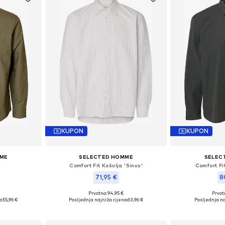
KUPON
KUPON
MME
SELECTED HOMME
SELEC
Comfort Fit Košulja 'Sinus'
Comfort Fit
71,95 €
8
Prvotno: 94,95 €
Prvot
L, XL, XXL
Dostupne veličine: S, M, L, XL, XXL
Dostupne veliči
a:
55,96 €
Posljednja najniža cijena:
63,96 €
Posljednja na
icu
Dodaj u košaricu
Dodaj 