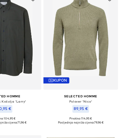
KUPON
TED HOMME
SELECTED HOMME
 Košulja 'Larry'
Pulover 'Nico'
0,95 €
89,95 €
no: 104,95 €
Prvotno: 114,95 €
ne: S, M, L, XL, XXL
Dostupne veličine: S, M, L, XL, XXL
jniža cijena:
71,96 €
Posljednja najniža cijena:
79,96 €
u košaricu
Dodaj u košaricu