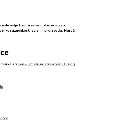
mile volje bez previše opterećivanja
 veliku raznolikost izvrsnih proizvoda. Naruči
rce
e marke za
mušku modu na rasprodaji Crnog
le
karce