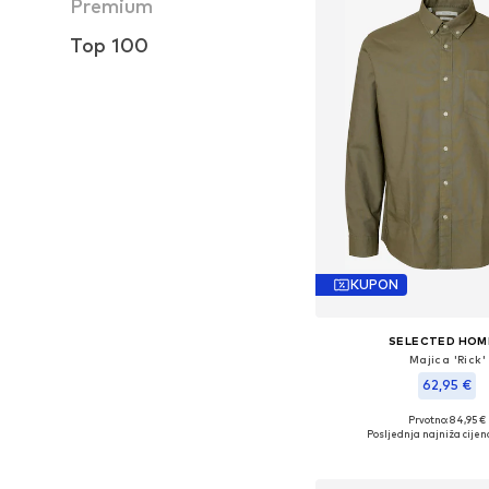
Premium
Top 100
KUPON
SELECTED HO
Majica 'Rick'
62,95 €
Prvotno: 84,95 €
Dostupne veličine: S, M, 
Posljednja najniža cijen
Dodaj u košar