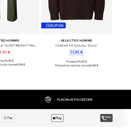
KUPON
TED HOMME
SELECTED HOMME
regular Chino hlače 'SLHSTRAIGHT196-DAN'
Comfort Fit Košulja 'Sinus'
9,95 €
71,95 €
no: 94,95 €
Prvotno: 94,95 €
Dostupne veličine: 29 x 32, 30 x 32, 32 x 34, 33 x 32, 36 x 32
Dostupne veličine: S, L, XL, XXL
jniža cijena:
63,96 €
Posljednja najniža cijena:
63,96 €
u košaricu
Dodaj u košaricu
PLAĆANJE POUZEĆEM