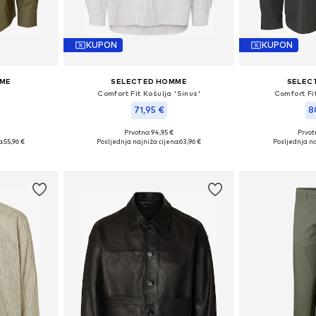
KUPON
KUPON
MME
SELECTED HOMME
SELEC
Comfort Fit Košulja 'Sinus'
Comfort Fit
71,95 €
8
Prvotno: 94,95 €
Prvot
L, XL, XXL
Dostupne veličine: S, M, L, XL, XXL
Dostupne veliči
a:
55,96 €
Posljednja najniža cijena:
63,96 €
Posljednja na
icu
Dodaj u košaricu
Dodaj 