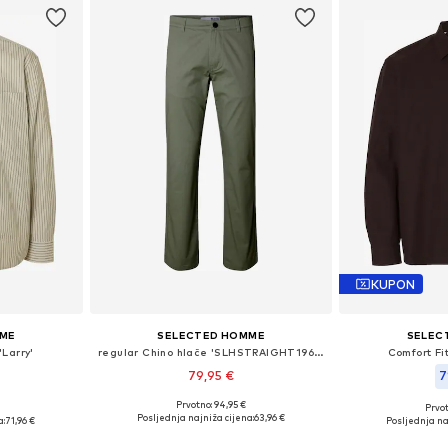
KUPON
MME
SELECTED HOMME
SELEC
'Larry'
regular Chino hlače 'SLHSTRAIGHT196-DAN'
Comfort Fit
79,95 €
7
Prvotno: 94,95 €
Prvot
Dostupne veličine: 29 x 32, 30 x 32, 32 x 34, 33 x 32, 36 x 32
L, XL, XXL
Dostupne veli
Posljednja najniža cijena:
63,96 €
a:
71,96 €
Posljednja na
Dodaj u košaricu
icu
Dodaj 