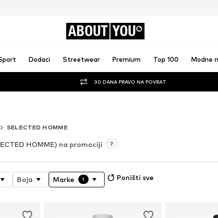
ABOUT
YOU
Sport
Dodaci
Streetwear
Premium
Top 100
Modne 
30 DANA PRAVO NA POVRAT
SVOJEM NAJBOLJEM IZDANJU
SELECTED HOMME
LECTED HOMME) na promociji
7
Poništi sve
Boja
Marke
1