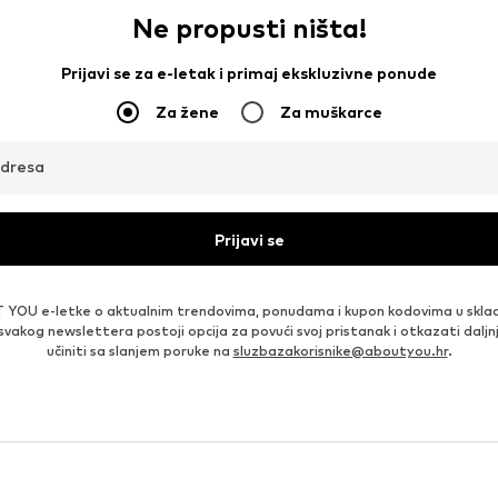
Ne propusti ništa!
Prijavi se za e-letak i primaj ekskluzivne ponude
Za žene
Za muškarce
adresa
Prijavi se
 YOU e-letke o aktualnim trendovima, ponudama i kupon kodovima u skla
 svakog newslettera postoji opcija za povući svoj pristanak i otkazati daljn
učiniti sa slanjem poruke na
sluzbazakorisnike@aboutyou.hr
.