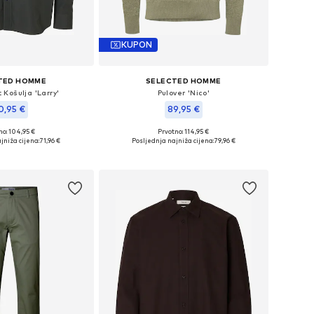
KUPON
TED HOMME
SELECTED HOMME
 Košulja 'Larry'
Pulover 'Nico'
0,95 €
89,95 €
no: 104,95 €
Prvotno: 114,95 €
ne: S, M, L, XL, XXL
Dostupne veličine: S, M, L, XL, XXL
jniža cijena:
71,96 €
Posljednja najniža cijena:
79,96 €
u košaricu
Dodaj u košaricu