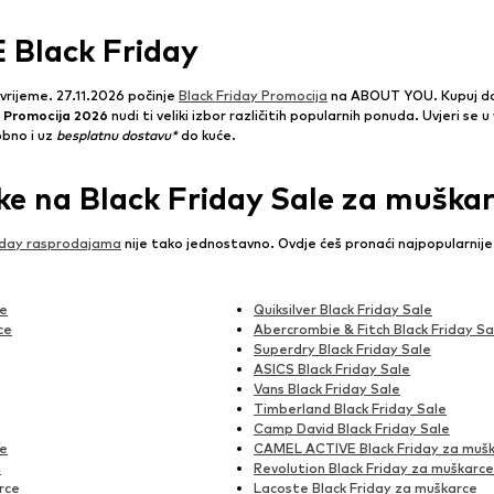
lack Friday
 vrijeme. 27.11.2026 počinje
Black Friday Promocija
na ABOUT YOU. Kupuj do 
Promocija 2026
nudi ti veliki izbor različitih popularnih ponuda. Uvjeri se u
obno i uz
besplatnu dostavu*
do kuće.
ke na Black Friday Sale za muška
riday rasprodajama
nije tako jednostavno. Ovdje ćeš pronaći najpopularnij
ce
Quiksilver Black Friday Sale
ce
Abercrombie & Fitch Black Friday Sa
Superdry Black Friday Sale
ASICS Black Friday Sale
Vans Black Friday Sale
Timberland Black Friday Sale
Camp David Black Friday Sale
ce
CAMEL ACTIVE Black Friday za muš
e
Revolution Black Friday za muškarce
rce
Lacoste Black Friday za muškarce