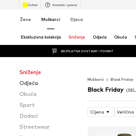
Outlet
Kontakt i pomoć
Žene
Muškarci
Djeca
Ekskluzivna kolekcija
Sniženje
Odjeća
Obuća
BESPLATNA DOSTAVA* I POVRAT
Sniženje
STREETWEAR U 
Muškarci
Black Friday
Odjeća
Black Friday
(SE
Obuća
Sport
Cijena
Veličina
Dodaci
Streetwear