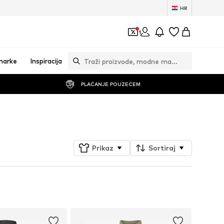
HR
1
marke
Inspiracija
PLAĆANJE POUZEĆEM
Prati
Prikaz
Sortiraj