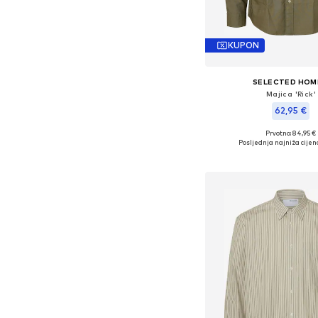
KUPON
SELECTED HO
Majica 'Rick'
62,95 €
Prvotno: 84,95 €
Dostupne veličine: S, M, 
Posljednja najniža cijen
Dodaj u košar