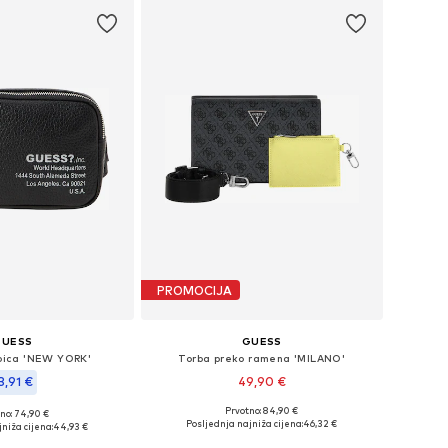
PROMOCIJA
GUESS
GUESS
rbica 'NEW YORK'
Torba preko ramena 'MILANO'
3,91 €
49,90 €
Prvotno: 84,90 €
no: 74,90 €
Dostupne veličine: One Size
ličine: One Size
Posljednja najniža cijena:
46,32 €
niža cijena:
44,93 €
Dodaj u košaricu
u košaricu