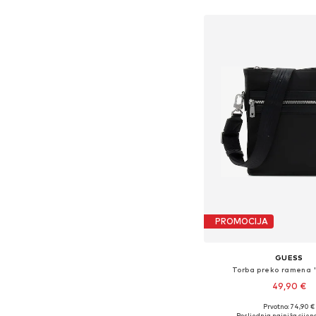
PROMOCIJA
GUESS
Torba preko ramena 
49,90 €
Prvotno: 74,90 €
Dostupne veličine: O
Posljednja najniža cijena