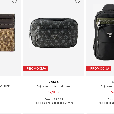
PROMOCIJA
PROMOCIJA
GUESS
HOLDER'
Pojasna torbica 'Milano'
Pojasna t
57,90 €
5
Prvotno: 84,90 €
Prvot
ne Size
Dostupne veličine: One Size
Dostupne ve
Posljednja najniža cijena:
44,91 €
Posljednja na
icu
Dodaj u košaricu
Dodaj 