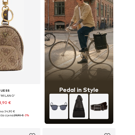
Pedal in Style
GUESS
 'MILANO'
8,90 €
no: 34,90 €
ličine: One Size
iža cijena:
29,90 €
-3%
u košaricu