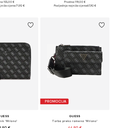
no: 155,00 €
Prvotno: 119,00 €
ličine: One Size
Dostupne veličine: One Size
jniža cijena:
71,92 €
Posljednja najniža cijena:
67,92 €
u košaricu
Dodaj u košaricu
PROMOCIJA
GUESS
GUESS
ik 'Milano'
Torba preko ramena 'Milano'
9,90 €
44,90 €