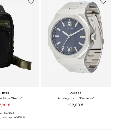
GUESS
GUESS
orbica 'Berlin'
Analogni sat 'Emperor'
7,90 €
159,00 €
no: 84,90 €
ličine: One Size
Dostupne veličine: One Size
jniža cijena:
51,92 €
u košaricu
Dodaj u košaricu