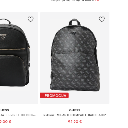
Dodaj u košaricu
u košaricu
PROMOCIJA
GUESS
GUESS
Ruksak 'POWER PLAY II LRG TECH BCKPCK'
Ruksak 'MILANO COMPACT BACKPACK'
9,00 €
94,90 €