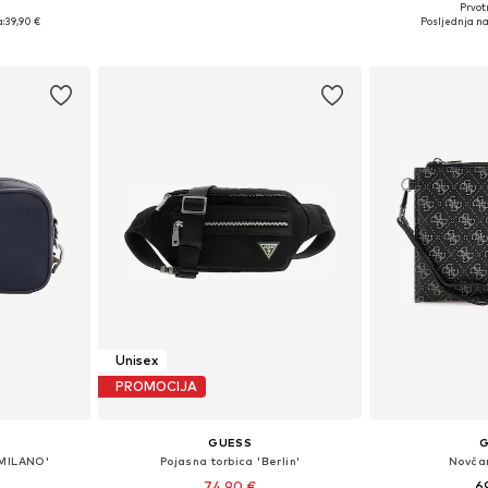
Prvot
ne Size
Dostupne veličine: One Size
Dostupne ve
:
39,90 €
Posljednja na
icu
Dodaj u košaricu
Dodaj 
Unisex
PROMOCIJA
GUESS
'MILANO'
Pojasna torbica 'Berlin'
Novčan
74,90 €
6