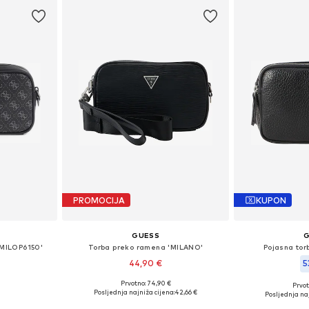
PROMOCIJA
KUPON
GUESS
MILOP6150'
Torba preko ramena 'MILANO'
Pojasna to
44,90 €
5
Prvotno: 74,90 €
Prvot
ne Size
Dostupne veličine: One Size
Dostupne ve
Posljednja najniža cijena:
42,66 €
Posljednja naj
icu
Dodaj u košaricu
Dodaj 