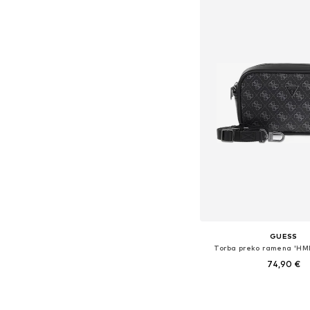
GUESS
Torba preko ramena 'HM
74,90 €
Dostupne veličine: O
Dodaj u košar