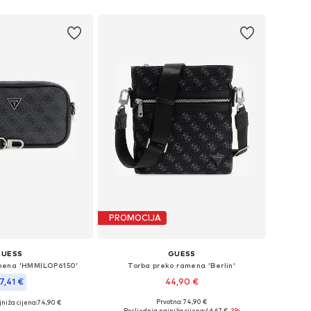
PROMOCIJA
GUESS
GUESS
mena 'HMMILOP6150'
Torba preko ramena 'Berlin'
7,41 €
44,90 €
Prvotno: 74,90 €
niža cijena:
74,90 €
Dostupne veličine: One Size
ličine: One Size
Posljednja najniža cijena:
46,67 €
-3%