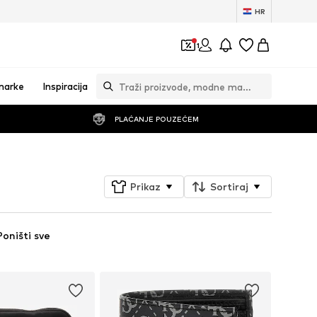
HR
1
marke
Inspiracija
PLAĆANJE POUZEĆEM
Prikaz
Sortiraj
Poništi sve