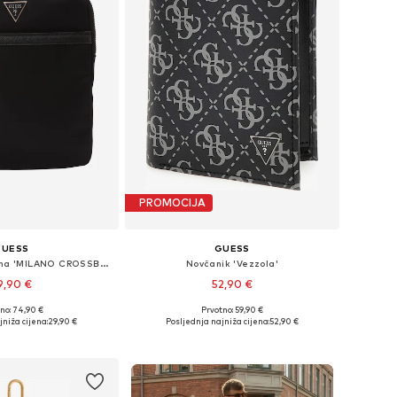
PROMOCIJA
GUESS
GUESS
Torba preko ramena 'MILANO CROSSBODY FLAT'
Novčanik 'Vezzola'
9,90 €
52,90 €
no: 74,90 €
Prvotno: 59,90 €
ličine: One Size
Dostupne veličine: One Size
jniža cijena:
29,90 €
Posljednja najniža cijena:
52,90 €
u košaricu
Dodaj u košaricu