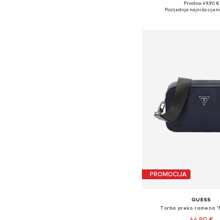
Prvotno: 49,90 €
Dostupne veličine: O
Posljednja najniža cijena
Dodaj u košar
PROMOCIJA
GUESS
Torba preko ramena 
44,90 €