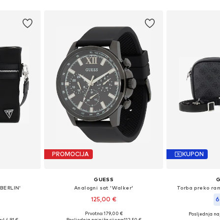
PROMOCIJA
KUPON
GUESS
'BERLIN'
Analogni sat 'Walker'
Torba preko ra
125,00 €
6
Prvotno: 179,00 €
Posljednja naj
ne Size
Dostupne veličine: One Size
Dostupne ve
:
44,91 €
Posljednja najniža cijena:
112,50 €