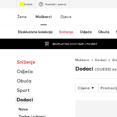
Outlet
Kontakt i pomoć
Žene
Muškarci
Djeca
Ekskluzivna kolekcija
Sniženje
Odjeća
Obuća
BESPLATNA DOSTAVA* I POVRAT
Muškarci
Dodaci
GU
Sniženje
Dodaci
(GUESS) za
Odjeća
Obuća
Cijena
Promoci
Sport
Dodaci
Novo
Torbe i ruksaci