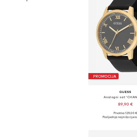
PROMOCIJA
GUESS
Analogni sat 'CHA
89,90 €
Prvotno: 129,00 
Dostupne veličine: O
Posljednja najniža cijena
Dodaj u košar