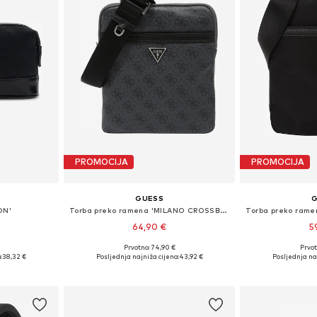
PROMOCIJA
PROMOCIJA
GUESS
ON'
Torba preko ramena 'MILANO CROSSBODY FLAT'
64,90 €
5
Prvotno: 74,90 €
Prvot
ne Size
Dostupne veličine: One Size
Dostupne ve
:
38,32 €
Posljednja najniža cijena:
43,92 €
Posljednja na
icu
Dodaj u košaricu
Dodaj 