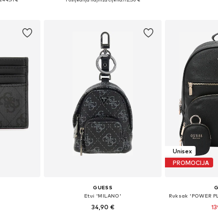
icu
Dodaj u košaricu
Dodaj 
Unisex
PROMOCIJA
GUESS
Etui 'MILANO'
34,90 €
13