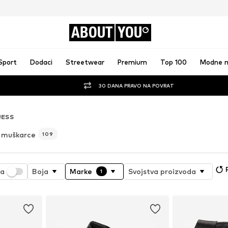
ABOUT
YOU
Sport
Dodaci
Streetwear
Premium
Top 100
Modne 
30 DANA PRAVO NA POVRAT
ESS
 muškarce
109
ja
Boja
Marke
Svojstva proizvoda
1