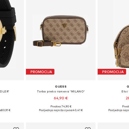
PROMOCIJA
PROMOCIJA
GUESS
NDLER'
Torba preko ramena 'MILANO'
Etui
64,90 €
2
€
Prvotno: 74,90 €
Prvot
ne Size
Dostupne veličine: One Size
Dostupne ve
:
80,91 €
Posljednja najniža cijena:
40,41 €
Posljednja najn
icu
Dodaj u košaricu
Dodaj 