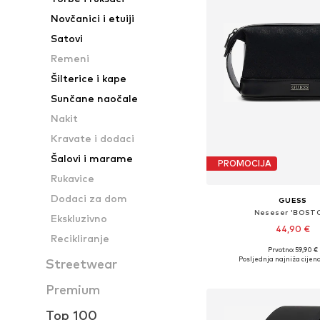
Novčanici i etuiji
Satovi
Remeni
Šilterice i kape
Sunčane naočale
Nakit
Kravate i dodaci
Šalovi i marame
PROMOCIJA
Rukavice
Dodaci za dom
GUESS
Neseser 'BOST
Ekskluzivno
44,90 €
Recikliranje
Prvotno: 59,90 €
Dostupne veličine: O
Posljednja najniža cijena
Streetwear
Dodaj u košar
Premium
Top 100