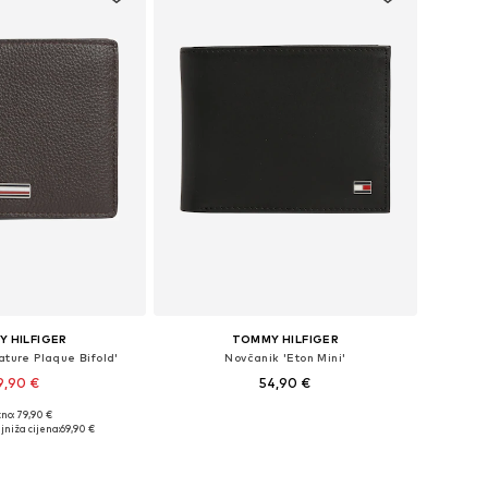
 HILFIGER
TOMMY HILFIGER
ature Plaque Bifold'
Novčanik 'Eton Mini'
9,90 €
54,90 €
no: 79,90 €
ličine: One Size
Dostupne veličine: XS-XXL
jniža cijena:
69,90 €
u košaricu
Dodaj u košaricu