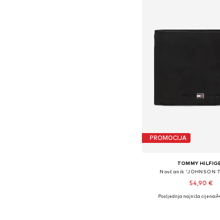
PROMOCIJA
TOMMY HILFIG
Novčanik 'JOHNSON 
54,90 €
Posljednja najniža cijena:
7
Dostupne veličine: 
Dodaj u košar