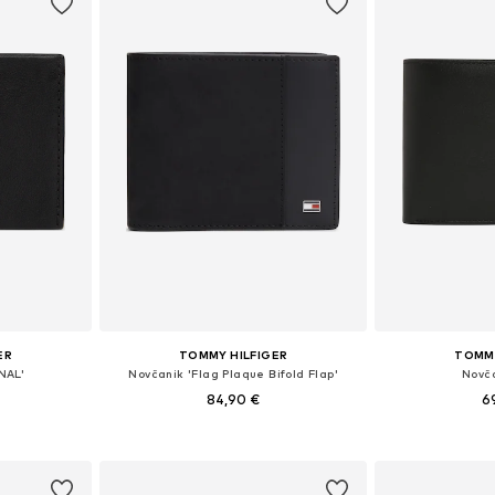
ER
TOMMY HILFIGER
TOMMY
NAL'
Novčanik 'Flag Plaque Bifold Flap'
Novča
84,90 €
6
ne Size
Dostupne veličine: One Size
Dostupne v
icu
Dodaj u košaricu
Dodaj 