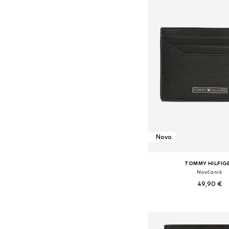
Novo
TOMMY HILFIG
Novčanik
49,90 €
Dostupne veličine: O
Dodaj u košar