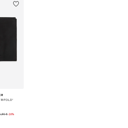
ER
TRIFOLD'
4,90 €
-26%
XS-XXL
icu