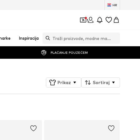
HR
1
marke
Inspiracija
PLAĆANJE POUZEĆEM
Prikaz
Sortiraj