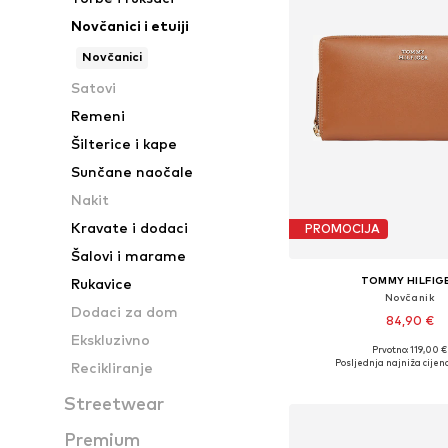
Novčanici i etuiji
Novčanici
Satovi
Remeni
Šilterice i kape
Sunčane naočale
Nakit
Kravate i dodaci
PROMOCIJA
Šalovi i marame
TOMMY HILFIG
Rukavice
Novčanik
Dodaci za dom
84,90 €
Ekskluzivno
Prvotno: 119,00 €
Dostupne veličine: O
Posljednja najniža cijena
Recikliranje
Dodaj u košar
Streetwear
Premium