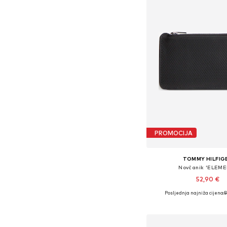
PROMOCIJA
TOMMY HILFIG
Novčanik 'ELEM
52,90 €
Posljednja najniža cijena:
5
Dostupne veličine: O
Dodaj u košar