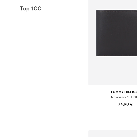
Top 100
TOMMY HILFIG
Novčanik 'ETO
74,90 €
Dostupne veličine: 
Dodaj u košar