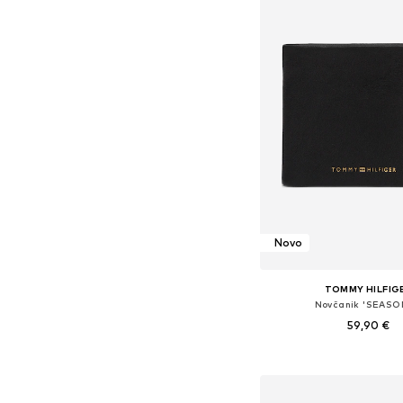
Novo
TOMMY HILFIG
Novčanik 'SEASO
59,90 €
Dostupne veličine: O
Dodaj u košar