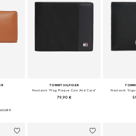
ER
TOMMY HILFIGER
TOMMY
Novčanik 'Flag Plaque Coin And Card'
Novčanik 'Sign
79,90 €
5
ne Size
Dostupne veličine: One Size
Dostupne ve
:
63,68 €
icu
Dodaj u košaricu
Dodaj 