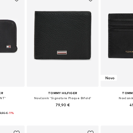
Novo
ER
TOMMY HILFIGER
TOMMY
ENT'
Novčanik 'Signature Plaque Bifold'
Novčani
79,90 €
4
9,90 €
-11%
ne Size
Dostupne veličine: One Size
Dostupne ve
icu
Dodaj u košaricu
Dodaj 