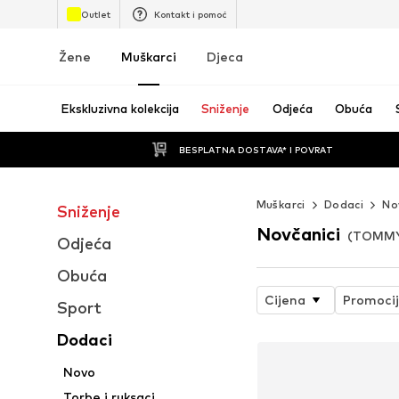
Outlet
Kontakt i pomoć
Žene
Muškarci
Djeca
Ekskluzivna kolekcija
Sniženje
Odjeća
Obuća
BESPLATNA DOSTAVA* I POVRAT
Muškarci
Dodaci
Nov
Sniženje
Novčanici
(TOMMY 
Odjeća
Obuća
Cijena
Promoci
Sport
Dodaci
Novo
Torbe i ruksaci