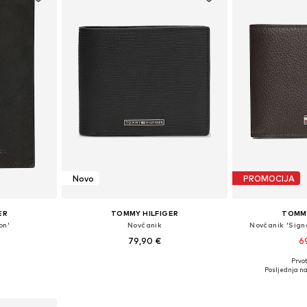
Novo
PROMOCIJA
ER
TOMMY HILFIGER
TOMMY
on'
Novčanik
Novčanik 'Sign
79,90 €
6
Prvot
XS-XXL
Dostupne veličine: One Size
Dostupne ve
Posljednja na
icu
Dodaj u košaricu
Dodaj 