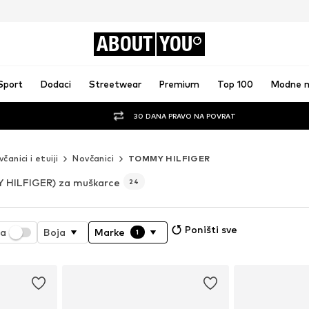
ABOUT
YOU
Sport
Dodaci
Streetwear
Premium
Top 100
Modne 
30 DANA PRAVO NA POVRAT
čanici i etuiji
Novčanici
TOMMY HILFIGER
HILFIGER) za muškarce
24
Poništi sve
ja
Boja
Marke
1