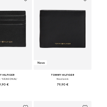
Novo
 HILFIGER
TOMMY HILFIGER
k 'SEASONAL'
Novčanik
9,90 €
79,90 €
ličine: One Size
Dostupne veličine: One Size
u košaricu
Dodaj u košaricu