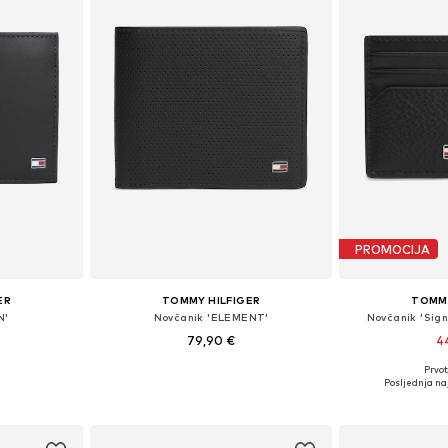
PROMOCIJA
ER
TOMMY HILFIGER
TOMMY
N'
Novčanik 'ELEMENT'
Novčanik 'Sig
79,90 €
4
Prvot
XS-XXL
Dostupne veličine: One Size
Dostupne ve
Posljednja naj
icu
Dodaj u košaricu
Dodaj 