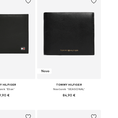
Novo
 HILFIGER
TOMMY HILFIGER
nik 'Eton'
Novčanik 'SEASONAL'
9,90 €
84,90 €
eličine: XS-XXL
Dostupne veličine: One Size
u košaricu
Dodaj u košaricu