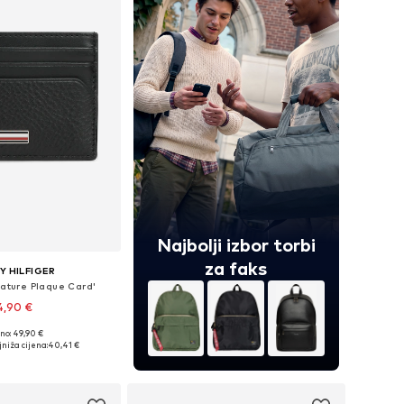
Najbolji izbor torbi
za faks
 HILFIGER
nature Plaque Card'
4,90 €
no: 49,90 €
ličine: One Size
niža cijena:
40,41 €
u košaricu