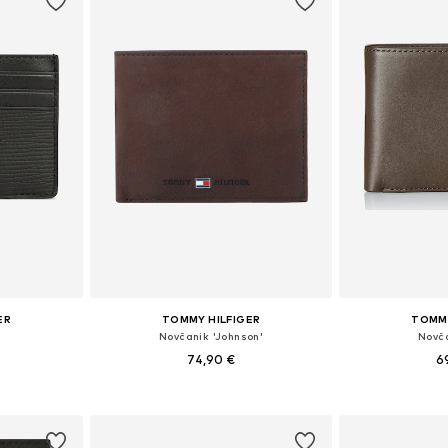
ER
TOMMY HILFIGER
TOMMY
Novčanik 'Johnson'
Novča
74,90 €
6
ne Size
Dostupne veličine: XS-XXL
Dostupne v
icu
Dodaj u košaricu
Dodaj 