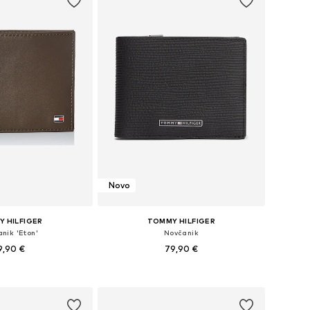
Novo
 HILFIGER
TOMMY HILFIGER
nik 'Eton'
Novčanik
9,90 €
79,90 €
eličine: XS-XXL
Dostupne veličine: One Size
u košaricu
Dodaj u košaricu