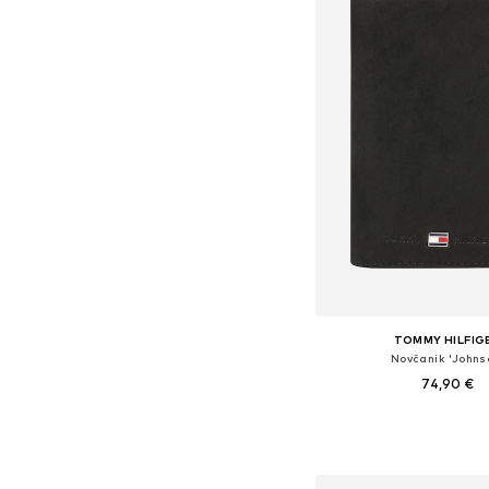
TOMMY HILFIG
Novčanik 'Johns
74,90 €
Dostupne veličine: 
Dodaj u košar