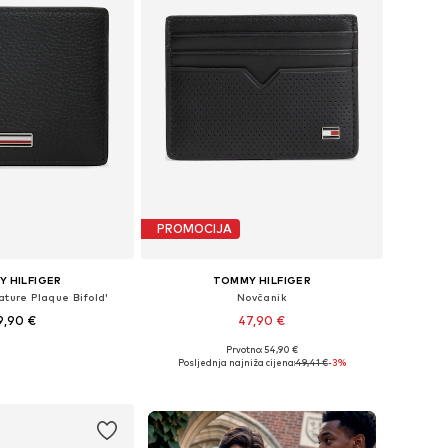
PROMOCIJA
 HILFIGER
TOMMY HILFIGER
ature Plaque Bifold'
Novčanik
9,90 €
47,90 €
Prvotno: 54,90 €
ličine: One Size
Dostupne veličine: One Size
Posljednja najniža cijena:
49,41 €
-3%
u košaricu
Dodaj u košaricu