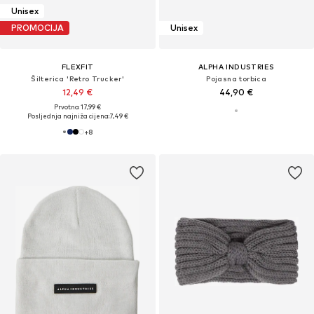
Unisex
PROMOCIJA
Unisex
FLEXFIT
ALPHA INDUSTRIES
Šilterica 'Retro Trucker'
Pojasna torbica
12,49 €
44,90 €
Prvotno: 17,99 €
Posljednja najniža cijena:
7,49 €
+
8