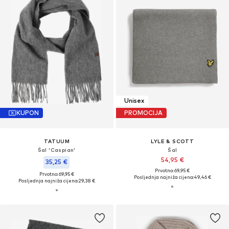
Unisex
KUPON
PROMOCIJA
TATUUM
LYLE & SCOTT
Šal 'Caspian'
Šal
54,95 €
35,25 €
Prvotno: 69,95 €
Prvotno: 69,95 €
Posljednja najniža cijena:
49,46 €
Posljednja najniža cijena:
29,38 €