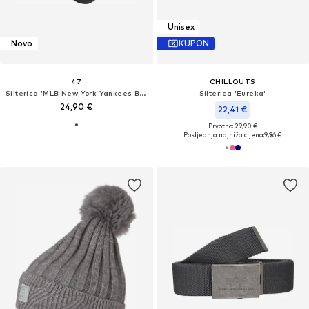
Unisex
Novo
KUPON
47
CHILLOUTS
Šilterica 'MLB New York Yankees Branson'
Šilterica 'Eureka'
24,90 €
22,41 €
Prvotno: 29,90 €
Posljednja najniža cijena:
9,96 €