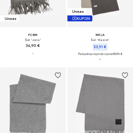
Unisex
Unisex
KUPON
FCBM
MELA
Šal 'Joris'
Šal 'Kazim'
34,90 €
53,91 €
Posljednja najniža cijena:
59,90 €