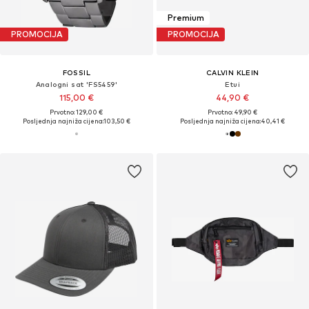
Premium
PROMOCIJA
PROMOCIJA
FOSSIL
CALVIN KLEIN
Analogni sat 'FS5459'
Etui
115,00 €
44,90 €
Prvotno: 129,00 €
Prvotno: 49,90 €
Posljednja najniža cijena:
103,50 €
Posljednja najniža cijena:
40,41 €