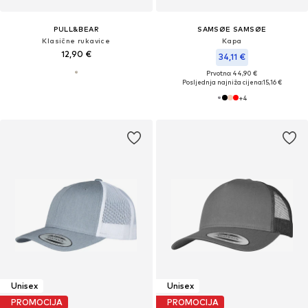
PULL&BEAR
SAMSØE SAMSØE
Klasične rukavice
Kapa
12,90 €
34,11 €
Prvotno: 44,90 €
Posljednja najniža cijena:
15,16 €
+
4
Unisex
Unisex
PROMOCIJA
PROMOCIJA