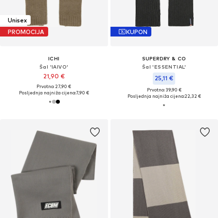
Unisex
PROMOCIJA
KUPON
ICHI
SUPERDRY & CO
Šal 'IAIVO'
Šal 'ESSENTIAL'
21,90 €
25,11 €
Prvotno: 27,90 €
Prvotno: 39,90 €
Posljednja najniža cijena:
7,90 €
Posljednja najniža cijena:
22,32 €