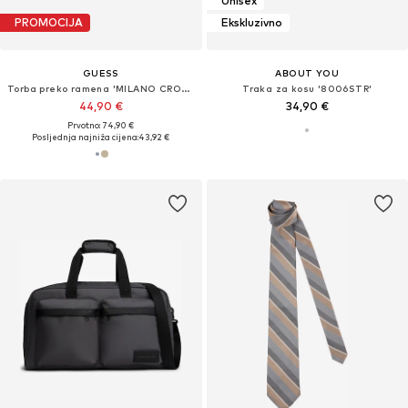
Unisex
PROMOCIJA
Ekskluzivno
GUESS
ABOUT YOU
Torba preko ramena 'MILANO CROSSBODY FLAT'
Traka za kosu '8006STR'
44,90 €
34,90 €
Prvotno: 74,90 €
Posljednja najniža cijena:
43,92 €