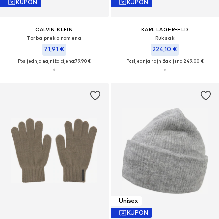
KUPON
KUPON
CALVIN KLEIN
KARL LAGERFELD
Torba preko ramena
Ruksak
71,91 €
224,10 €
Posljednja najniža cijena:
79,90 €
Posljednja najniža cijena:
249,00 €
Unisex
KUPON