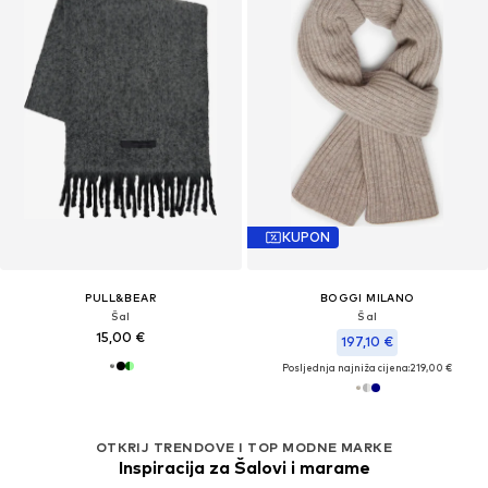
KUPON
PULL&BEAR
BOGGI MILANO
Šal
Šal
15,00 €
197,10 €
Posljednja najniža cijena:
219,00 €
OTKRIJ TRENDOVE I TOP MODNE MARKE
Inspiracija za Šalovi i marame