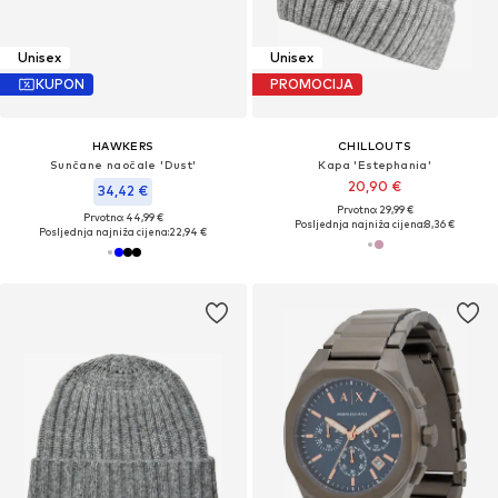
Unisex
Unisex
KUPON
PROMOCIJA
HAWKERS
CHILLOUTS
Sunčane naočale 'Dust'
Kapa 'Estephania'
20,90 €
34,42 €
Prvotno: 29,99 €
Prvotno: 44,99 €
Posljednja najniža cijena:
8,36 €
Posljednja najniža cijena:
22,94 €