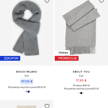
Unisex
KUPON
PROMOCIJA
BOGGI MILANO
ABOUT YOU
Šal
Šal
17,90 €
197,10 €
Prvotno: 19,90 €
Posljednja najniža cijena:
219,00 €
Posljednja najniža cijena:
16,11 €