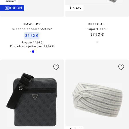
Unisex
KUPON
Unisex
HAWKERS
CHILLOUTS
Sunčane naočale 'Active'
Kapa 'Hazel'
27,90 €
34,42 €
Prvotno: 44,99 €
Posljednja najniža cijena:
22,94 €