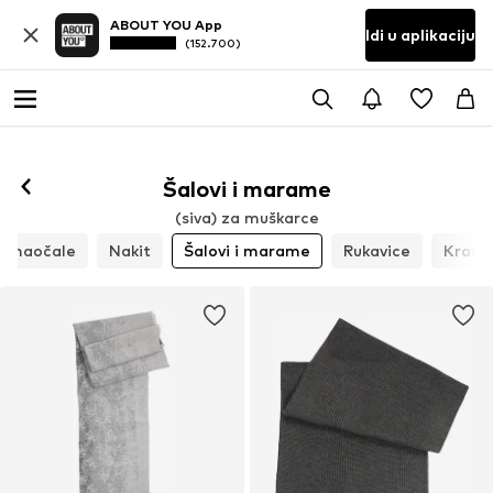
ABOUT YOU App
Idi u aplikaciju
(152.700)
Šalovi i marame
(siva) za muškarce
e naočale
Nakit
Šalovi i marame
Rukavice
Kravat