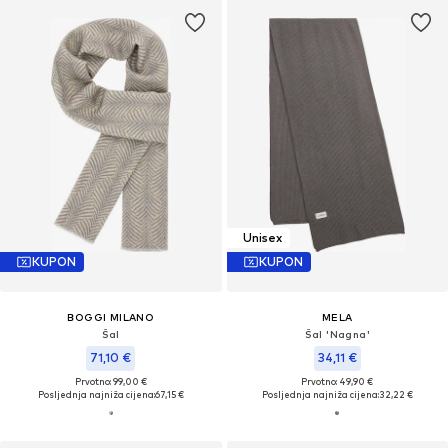
Unisex
KUPON
KUPON
BOGGI MILANO
MELA
Šal
Šal 'Nagna'
71,10 €
34,11 €
Prvotno: 99,00 €
Prvotno: 49,90 €
Posljednja najniža cijena:
67,15 €
Posljednja najniža cijena:
32,22 €