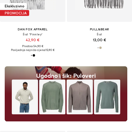
Ekskluzivno
PROMOCIJA
DAN FOX APPAREL
PULL&BEAR
Šal 'Finnley'
Šal
42,90 €
13,00 €
Prvotno: 54,90 €
Posljednja najniža cijena:
15,90 €
Ugodno i šik: Puloveri