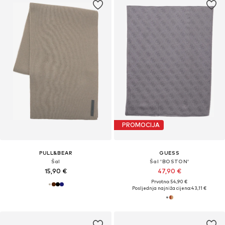
PROMOCIJA
PULL&BEAR
GUESS
Šal
Šal 'BOSTON'
15,90 €
47,90 €
Prvotno: 54,90 €
Posljednja najniža cijena:
43,11 €