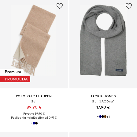
Premium
PROMOCIJA
POLO RALPH LAUREN
JACK & JONES
Šal
Šal 'JACDna'
89,90 €
17,90 €
Prvotno: 99,90 €
+
1
Posljednja najniža cijena:
80,91 €