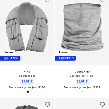
Unisex
Unisex
KUPON
KUPON
NIKE
ICEBREAKER
Sportski šal
Sportski šal 'Flexi'
89,95 €
26,95 €
Posljednja najniža cijena:
99,95 €
Posljednja najniža cijena:
29,95 €