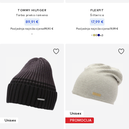
TOMMY HILFIGER
FLEXFIT
Torba preko ramena
Šilterica
89,91 €
17,99 €
Posljednja najniža cijena:
99,90 €
Posljednja najniža cijena:
19,99 €
+
3
Unisex
Unisex
PROMOCIJA