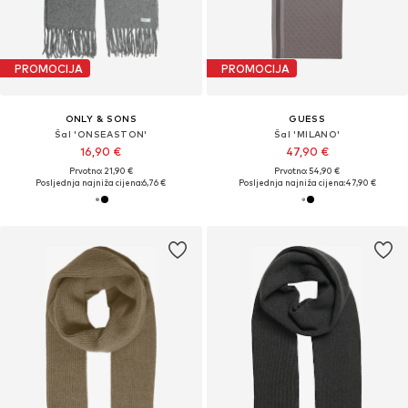
PROMOCIJA
PROMOCIJA
ONLY & SONS
GUESS
Šal 'ONSEASTON'
Šal 'MILANO'
16,90 €
47,90 €
Prvotno: 21,90 €
Prvotno: 54,90 €
Posljednja najniža cijena:
6,76 €
Posljednja najniža cijena:
47,90 €