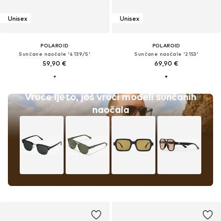
Unisex
Unisex
POLAROID
POLAROID
Sunčane naočale '4139/S'
Sunčane naočale '2153'
59,90 €
69,90 €
Vruće ljeto, još vrući modeli sunčanih
naočala