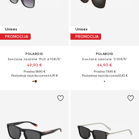
Unisex
Unisex
PROMOCIJA
PROMOCIJA
POLAROID
POLAROID
Sunčane naočale 'PLD 4108/S'
Sunčane naočale '2109/S'
49,90 €
64,90 €
Prvotno: 59,90 €
Prvotno: 79,90 €
Posljednja najniža cijena:
44,91 €
Posljednja najniža cijena:
51,92 €