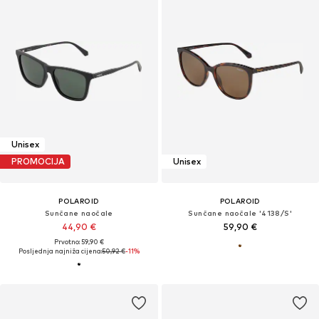
Unisex
PROMOCIJA
Unisex
POLAROID
POLAROID
Sunčane naočale
Sunčane naočale '4138/S'
44,90 €
59,90 €
Prvotno: 59,90 €
Posljednja najniža cijena:
50,92 €
-11%