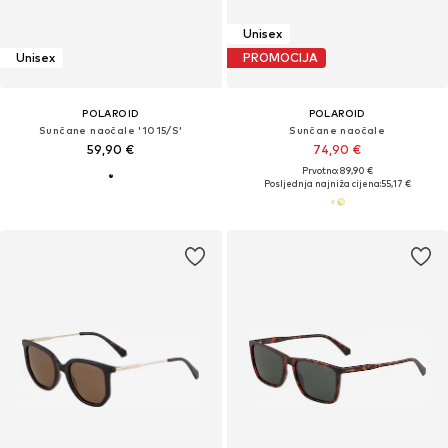
Unisex
Unisex
PROMOCIJA
POLAROID
POLAROID
Sunčane naočale '1015/S'
Sunčane naočale
59,90 €
74,90 €
Prvotno: 89,90 €
Posljednja najniža cijena:
55,17 €