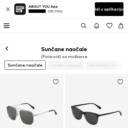
ABOUT YOU App
Idi u aplikaciju
(152.700)
Sunčane naočale
(Polaroid) za muškarce
Sunčane naočale
Torbe i ruksaci
Novčanici i etuiji