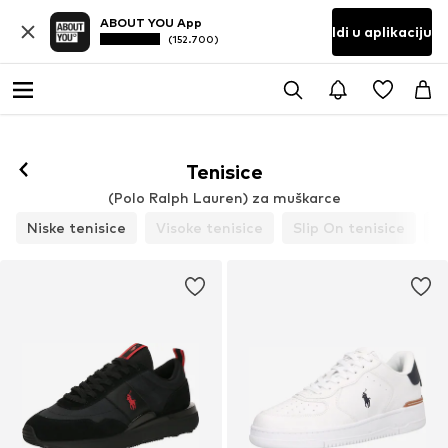
ABOUT YOU App
Idi u aplikaciju
(152.700)
Tenisice
(Polo Ralph Lauren) za muškarce
Niske tenisice
Visoke tenisice
Slip On tenisice
P