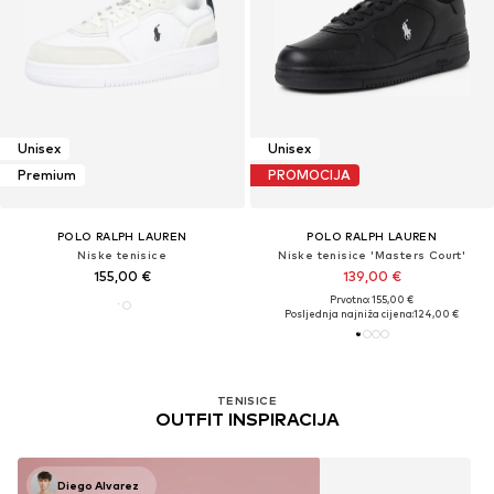
Unisex
Unisex
Premium
PROMOCIJA
POLO RALPH LAUREN
POLO RALPH LAUREN
Niske tenisice
Niske tenisice 'Masters Court'
155,00 €
139,00 €
Prvotno: 155,00 €
Posljednja najniža cijena:
124,00 €
TENISICE
OUTFIT INSPIRACIJA
Diego Alvarez