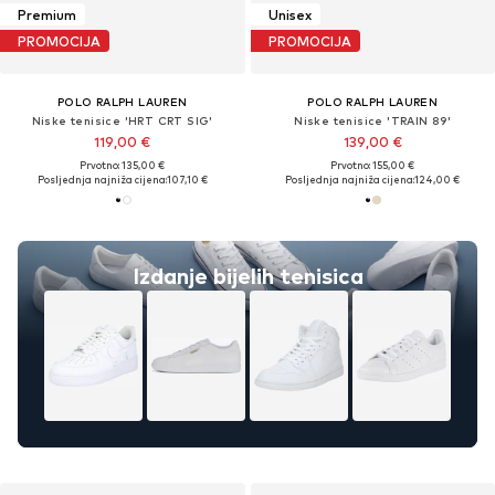
Premium
Unisex
PROMOCIJA
PROMOCIJA
POLO RALPH LAUREN
POLO RALPH LAUREN
Niske tenisice 'HRT CRT SIG'
Niske tenisice 'TRAIN 89'
119,00 €
139,00 €
Prvotno: 135,00 €
Prvotno: 155,00 €
Posljednja najniža cijena:
107,10 €
Posljednja najniža cijena:
124,00 €
Izdanje bijelih tenisica