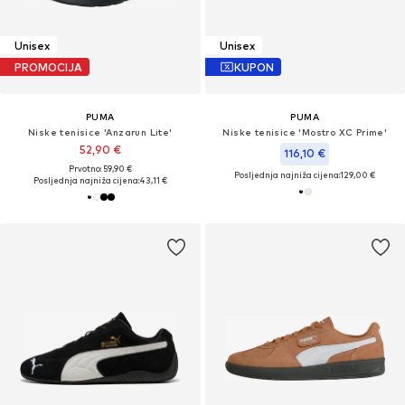
Unisex
Unisex
PROMOCIJA
KUPON
PUMA
PUMA
Niske tenisice 'Anzarun Lite'
Niske tenisice 'Mostro XC Prime'
52,90 €
116,10 €
Prvotno: 59,90 €
Posljednja najniža cijena:
129,00 €
Posljednja najniža cijena:
43,11 €