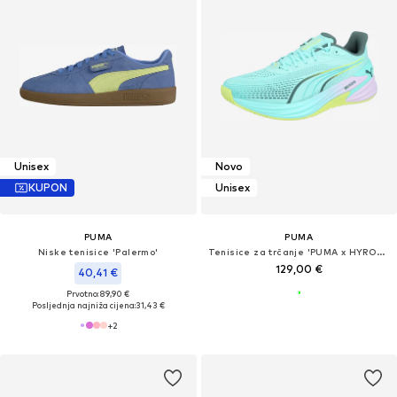
Unisex
Novo
KUPON
Unisex
PUMA
PUMA
Niske tenisice 'Palermo'
Tenisice za trčanje 'PUMA x HYROX Activate NITRO™'
129,00 €
40,41 €
Prvotno: 89,90 €
Posljednja najniža cijena:
31,43 €
+
2