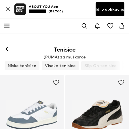
ABOUT YOU App
Idi u aplikaciju
(152.700)
Tenisice
(PUMA) za muškarce
Niske tenisice
Visoke tenisice
Slip On tenisice
P