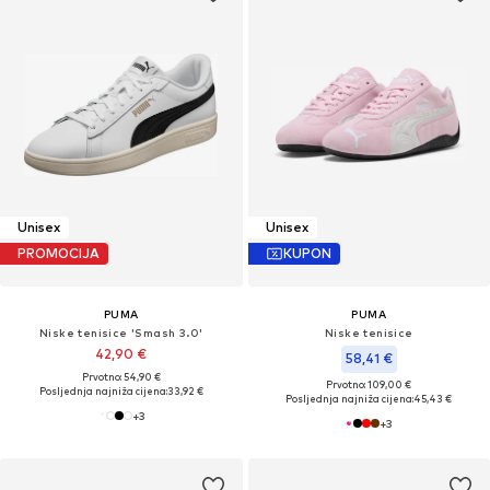
Unisex
Unisex
PROMOCIJA
KUPON
PUMA
PUMA
Niske tenisice 'Smash 3.0'
Niske tenisice
42,90 €
58,41 €
Prvotno: 54,90 €
Prvotno: 109,00 €
Posljednja najniža cijena:
33,92 €
Posljednja najniža cijena:
45,43 €
+
3
+
3