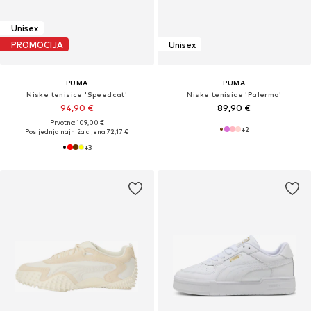
Unisex
PROMOCIJA
Unisex
PUMA
PUMA
Niske tenisice 'Speedcat'
Niske tenisice 'Palermo'
94,90 €
89,90 €
Prvotno: 109,00 €
+
2
Posljednja najniža cijena:
72,17 €
+
3