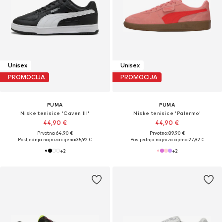
Unisex
Unisex
PROMOCIJA
PROMOCIJA
PUMA
PUMA
Niske tenisice 'Caven III'
Niske tenisice 'Palermo'
44,90 €
44,90 €
Prvotno: 64,90 €
Prvotno: 89,90 €
Posljednja najniža cijena:
35,92 €
Posljednja najniža cijena:
27,92 €
+
2
+
2