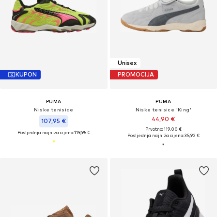
Unisex
KUPON
PROMOCIJA
PUMA
PUMA
Niske tenisice
Niske tenisice 'King'
44,90 €
107,95 €
Prvotno: 119,00 €
Posljednja najniža cijena:
119,95 €
Posljednja najniža cijena:
35,92 €