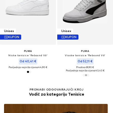
Unisex
Unisex
KUPON
KUPON
PUMA
PUMA
Niske tenisice 'Rebound V6'
Visoke tenisice 'Rebound V6'
Od 40,41 €
Od 52,11 €
Posljednja najniža cijena:
44,90 €
Prvotno: 69,90 €
Posljednja najniža cijena:
43,43 €
PRONAĐI ODGOVARAJUĆI KROJ
Vodič za kategoriju Tenisice