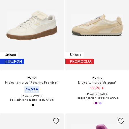
Unisex
Unisex
KUPON
PROMOCIJA
PUMA
PUMA
Niske tenisice 'Palermo Premium'
Niske tenisice 'Arizona'
59,90 €
44,91 €
Prvotno: 89,90 €
Prvotno: 99,90 €
Posljednja najniža cijena:
39,95 €
Posljednja najniža cijena:
37,43 €