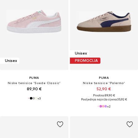
Unisex
Unisex
PROMOCIJA
PUMA
PUMA
Niske tenisice 'Suede Classic'
Niske tenisice 'Palermo'
89,90 €
52,90 €
Prvotno: 89,90 €
+
3
Posljednja najniža cijena:
35,92 €
+
2