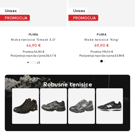
Unisex
Unisex
PROMOCIJA
PROMOCIJA
PUMA
PUMA
Niske tenisice 'Smash 3.0'
Niske tenisice 'King'
44,90 €
69,90 €
Prvotno: 54,90 €
Prvotno: 119,00 €
Posljednja najniža cijena:
36,47 €
Posljednja najniža cijena:
33,96 €
+
3
Robusne tenisice