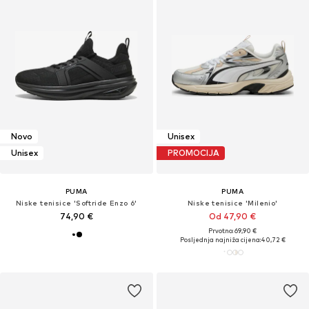
Novo
Unisex
Unisex
PROMOCIJA
PUMA
PUMA
Niske tenisice 'Softride Enzo 6'
Niske tenisice 'Milenio'
74,90 €
Od 47,90 €
Prvotno: 69,90 €
Posljednja najniža cijena:
40,72 €