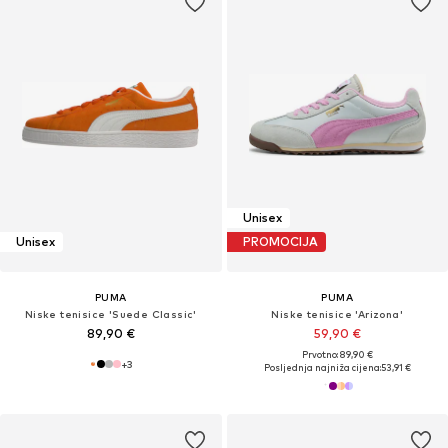
Unisex
Unisex
PROMOCIJA
PUMA
PUMA
Niske tenisice 'Suede Classic'
Niske tenisice 'Arizona'
89,90 €
59,90 €
Prvotno: 89,90 €
+
3
Posljednja najniža cijena:
53,91 €