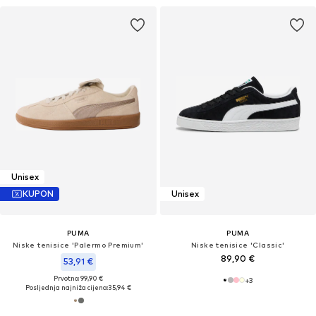
Unisex
KUPON
Unisex
PUMA
PUMA
Niske tenisice 'Palermo Premium'
Niske tenisice 'Classic'
89,90 €
53,91 €
Prvotno: 99,90 €
+
3
Posljednja najniža cijena:
35,94 €