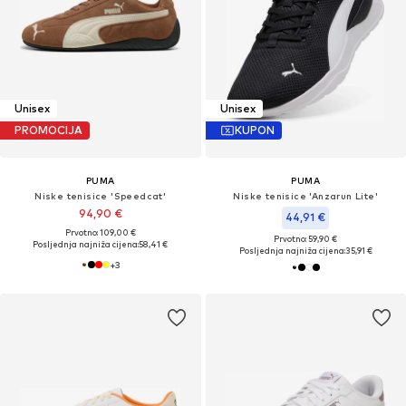
Unisex
Unisex
PROMOCIJA
KUPON
PUMA
PUMA
Niske tenisice 'Speedcat'
Niske tenisice 'Anzarun Lite'
94,90 €
44,91 €
Prvotno: 109,00 €
Prvotno: 59,90 €
Posljednja najniža cijena:
58,41 €
Posljednja najniža cijena:
35,91 €
+
3