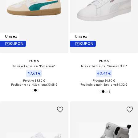
Unisex
Unisex
KUPON
KUPON
PUMA
PUMA
Niske tenisice 'Palermo'
Niske tenisice 'Smash 3.0'
47,61 €
40,41 €
Prvotno: 89,90 €
Prvotno: 54,90 €
Posljednja najniža cijena:
33,68 €
Posljednja najniža cijena:
34,32 €
+
3