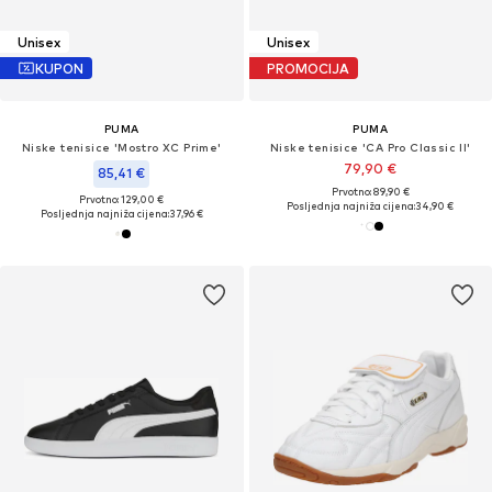
Unisex
Unisex
KUPON
PROMOCIJA
PUMA
PUMA
Niske tenisice 'Mostro XC Prime'
Niske tenisice 'CA Pro Classic II'
79,90 €
85,41 €
Prvotno: 89,90 €
Prvotno: 129,00 €
Posljednja najniža cijena:
34,90 €
Posljednja najniža cijena:
37,96 €