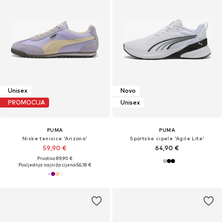
Unisex
Novo
PROMOCIJA
Unisex
PUMA
PUMA
Niske tenisice 'Arizona'
Sportske cipele 'Agile Lite'
59,90 €
64,90 €
Prvotno: 89,90 €
Posljednja najniža cijena:
56,18 €