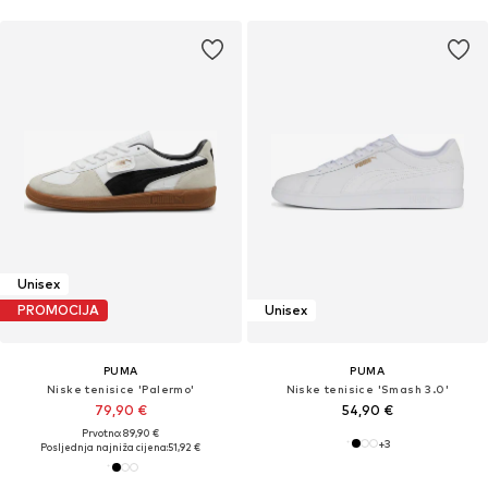
Unisex
PROMOCIJA
Unisex
PUMA
PUMA
Niske tenisice 'Palermo'
Niske tenisice 'Smash 3.0'
79,90 €
54,90 €
Prvotno: 89,90 €
+
3
Posljednja najniža cijena:
51,92 €