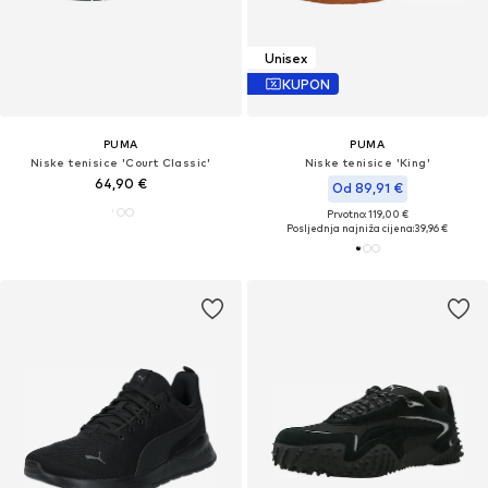
Unisex
KUPON
PUMA
PUMA
Niske tenisice 'Court Classic'
Niske tenisice 'King'
64,90 €
Od 89,91 €
Prvotno: 119,00 €
Posljednja najniža cijena:
39,96 €