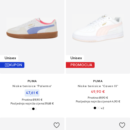
Unisex
Unisex
KUPON
PROMOCIJA
PUMA
PUMA
Niske tenisice 'Palermo'
Niske tenisice 'Caven III'
49,90 €
47,61 €
Prvotno: 69,90 €
Prvotno: 89,90 €
Posljednja najniža cijena:
44,90 €
Posljednja najniža cijena:
39,68 €
+
2