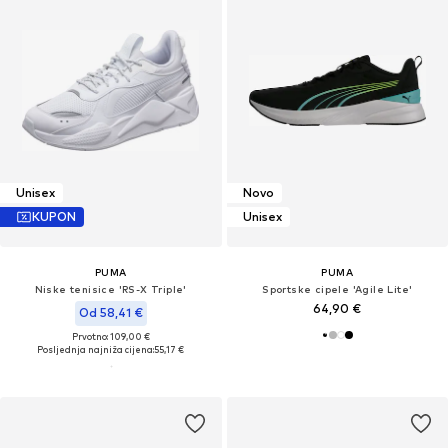
Unisex
Novo
KUPON
Unisex
PUMA
PUMA
Niske tenisice 'RS-X Triple'
Sportske cipele 'Agile Lite'
64,90 €
Od 58,41 €
Prvotno: 109,00 €
Posljednja najniža cijena:
55,17 €