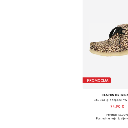
PROMOCIJA
CLARKS ORIGIN
Chukka gležnjače 'W
74,90 €
Prvotno: 159,00 €
Dostupne veličine: 40,5-
Posljednja najniža cijen
Dodaj u košar