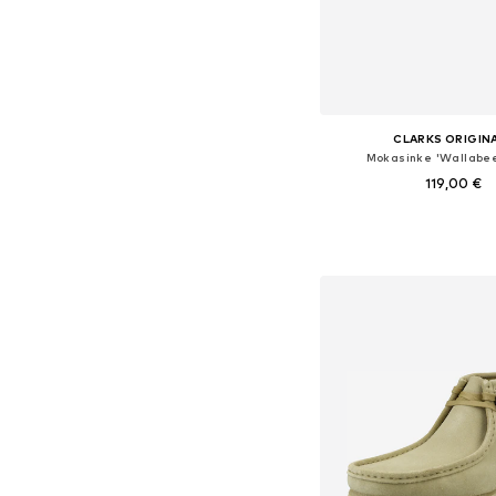
CLARKS ORIGIN
Mokasinke 'Wallabee
119,00 €
Dostupno u više vel
Dodaj u košar