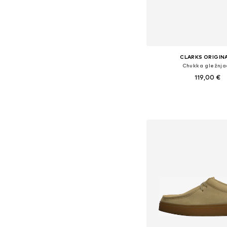
CLARKS ORIGIN
Chukka gležnja
119,00 €
Dostupno u više vel
Dodaj u košar