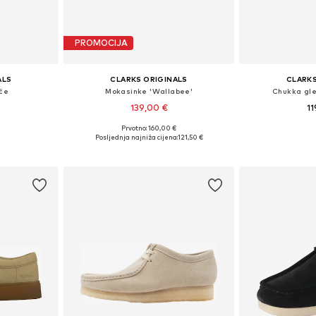
PROMOCIJA
ALS
CLARKS ORIGINALS
CLARKS
če
Mokasinke 'Wallabee'
Chukka gle
139,00 €
11
Prvotno: 160,00 €
ičina
Dostupno u više veličina
Dostupno 
Posljednja najniža cijena:
121,50 €
icu
Dodaj u košaricu
Dodaj 