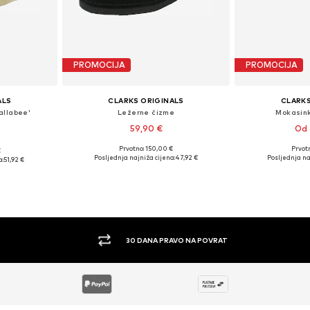
PROMOCIJA
PROMOCIJA
ALS
CLARKS ORIGINALS
CLARKS
allabee'
Ležerne čizme
Mokasin
59,90 €
Od 
Prvotno: 150,00 €
Prvot
€
Dostupne veličine: 39-39,5, 40, 40,5-41
Dostupno 
: 41
Posljednja najniža cijena:
47,92 €
Posljednja na
a:
51,92 €
Dodaj u košaricu
Dodaj 
icu
30 DANA PRAVO NA POVRAT