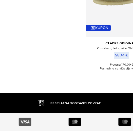
KUPON
CLARKS ORIGIN
Chukka gležnjače 'W
58,41 €
Prvotno: 170,00 
Dostupne veličine
Posljednja najniža cijen
Dodaj u košar
BESPLATNA DOSTAVA* I POVRAT