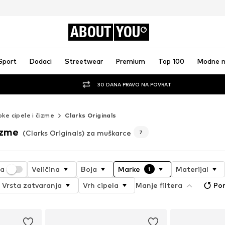
ABOUT
YOU
Sport
Dodaci
Streetwear
Premium
Top 100
Modne 
30 DANA PRAVO NA POVRAT
oke cipele i čizme
Clarks Originals
izme
(Clarks Originals) za muškarce
7
ja
Veličina
Boja
Marke
Materijal
1
Vrsta zatvaranja
Vrh cipela
Manje filtera
Pon