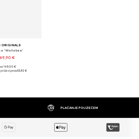
 ORIGINALS
ke 'Wallabee'
69,90 €
no: 149,00 €
u više veličina
jniža cijena:
55,92 €
u košaricu
PLAĆANJE POUZEĆEM