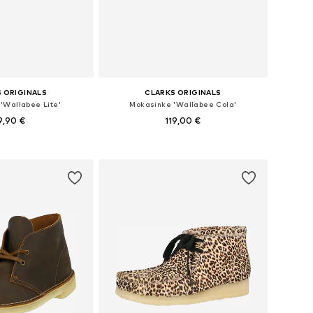
 ORIGINALS
CLARKS ORIGINALS
'Wallabee Lite'
Mokasinke 'Wallabee Cola'
9,90 €
119,00 €
u više veličina
Dostupno u više veličina
u košaricu
Dodaj u košaricu