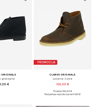
PROMOCIJA
 ORIGINALS
CLARKS ORIGINALS
 gležnjače
Ležerne čizme
9,00 €
105,00 €
Prvotno: 150,00 €
u više veličina
Dostupno u više veličina
Posljednja najniža cijena:
47,60 €
u košaricu
Dodaj u košaricu