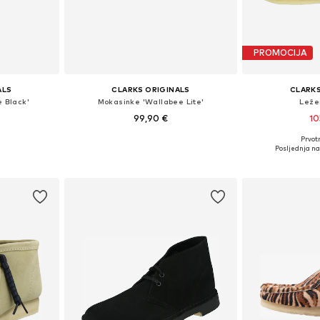
PROMOCIJA
ALS
CLARKS ORIGINALS
CLARKS
 Black'
Mokasinke 'Wallabee Lite'
Leže
99,90 €
10
Prvot
ičina
Dostupno u više veličina
Dostupno 
Posljednja naj
icu
Dodaj u košaricu
Dodaj 