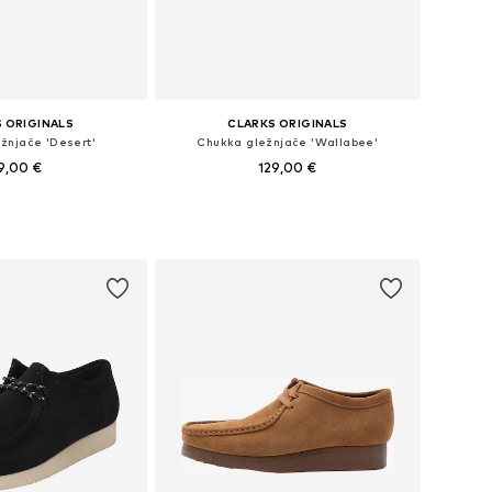
 ORIGINALS
CLARKS ORIGINALS
žnjače 'Desert'
Chukka gležnjače 'Wallabee'
9,00 €
129,00 €
u više veličina
Dostupno u više veličina
u košaricu
Dodaj u košaricu