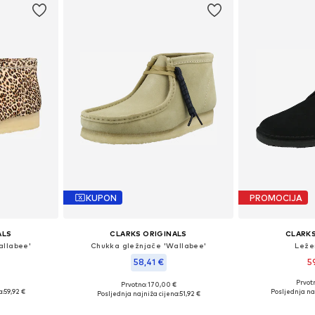
KUPON
PROMOCIJA
ALS
CLARKS ORIGINALS
CLARKS
allabee'
Chukka gležnjače 'Wallabee'
Leže
58,41 €
5
Prvot
Prvotno: 170,00 €
41, 42, 45
Dostupne veličine
Dostupne veličine: 41
a:
59,92 €
Posljednja na
Posljednja najniža cijena:
51,92 €
icu
Dodaj 
Dodaj u košaricu