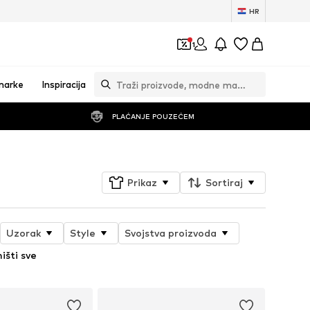
HR
1
marke
Inspiracija
PLAĆANJE POUZEĆEM
Prikaz
Sortiraj
Uzorak
Style
Svojstva proizvoda
išti sve