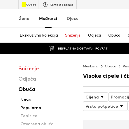
Outlet
Kontakt i pomoć
Žene
Muškarci
Djeca
Ekskluzivna kolekcija
Sniženje
Odjeća
Obuća
BESPLATNA DOSTAVA* I POVRAT
Muškarci
Obuća
Vis
Sniženje
Visoke cipele i č
Odjeća
Obuća
Cijena
Promoci
Novo
Vrsta potpetice
Popularno
Tenisice
Otvorena obuća