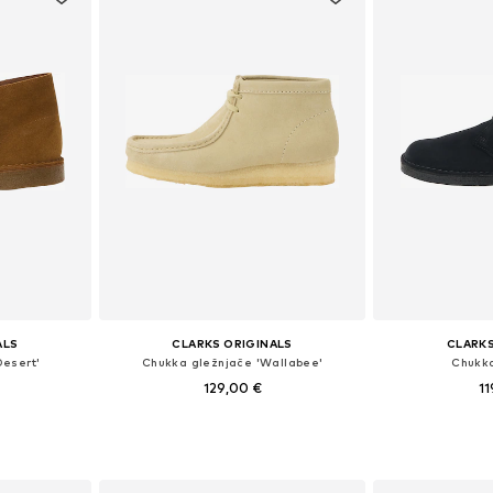
ALS
CLARKS ORIGINALS
CLARKS
Desert'
Chukka gležnjače 'Wallabee'
Chukka
129,00 €
11
ičina
Dostupno u više veličina
Dostupno 
icu
Dodaj u košaricu
Dodaj 