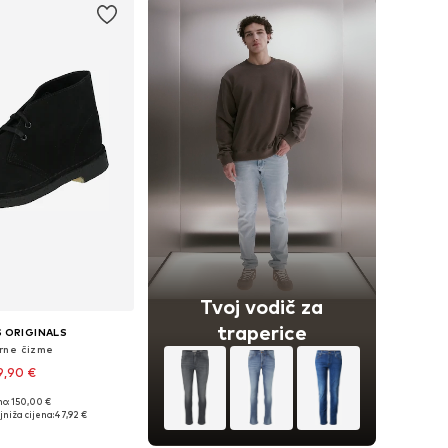
Tvoj vodič za
traperice
 ORIGINALS
rne čizme
9,90 €
no: 150,00 €
: 39-39,5, 40, 40,5-41
jniža cijena:
47,92 €
u košaricu