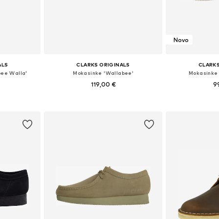
Novo
ALS
CLARKS ORIGINALS
CLARKS
bee Walla'
Mokasinke 'Wallabee'
Mokasinke 
119,00 €
9
ičina
Dostupno u više veličina
Dostupno 
icu
Dodaj u košaricu
Dodaj 