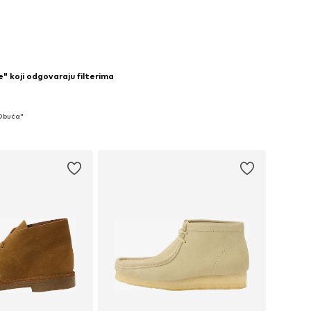
e" koji odgovaraju filterima
 Obuća"