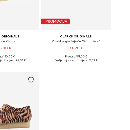
PROMOCIJA
 ORIGINALS
CLARKS ORIGINALS
rne čizme
Chukka gležnjače 'Wallabee'
5,00 €
74,90 €
no: 150,00 €
Prvotno: 159,00 €
u više veličina
Dostupne veličine: 40,5-41, 42, 45
niža cijena:
47,60 €
Posljednja najniža cijena:
59,92 €
u košaricu
Dodaj u košaricu