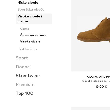
Niske cipele
Sportska obuća
Visoke cipele i
čizme
Čizme
Čizme na vezanje
Visoke cipele
Ekskluzivno
Sport
Dodaci
Streetwear
CLARKS ORIGIN
Chukka gležnjače '
Premium
119,00 €
Top 100
Dostupno u više vel
Dodaj u košar