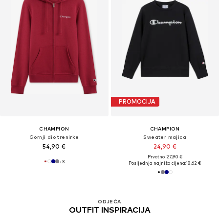
PROMOCIJA
CHAMPION
CHAMPION
Gornji dio trenirke
Sweater majica
54,90 €
24,90 €
Prvotno: 27,90 €
+
3
Posljednja najniža cijena:
18,62 €
ODJEĆA
OUTFIT INSPIRACIJA