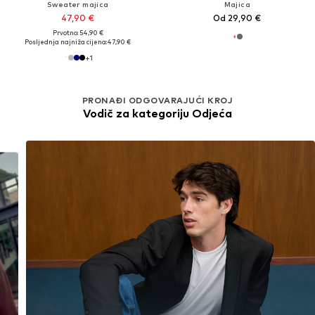
Sweater majica
Majica
47,90 €
Od 29,90 €
Prvotno: 54,90 €
Posljednja najniža cijena:
47,90 €
+
1
PRONAĐI ODGOVARAJUĆI KROJ
Vodič za kategoriju Odjeća