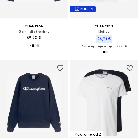
KUPON
CHAMPION
CHAMPION
Gornji dio trenirke
Majica
59,90 €
26,91 €
Posljednja najniža cijena:
29,90 €
Pakiranje od 2