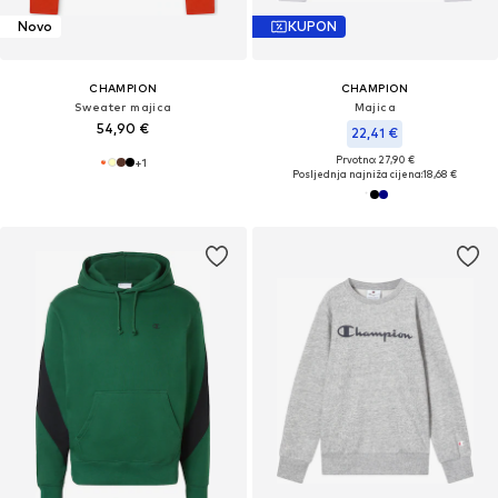
Novo
KUPON
CHAMPION
CHAMPION
Sweater majica
Majica
54,90 €
22,41 €
Prvotno: 27,90 €
+
1
Posljednja najniža cijena:
18,68 €