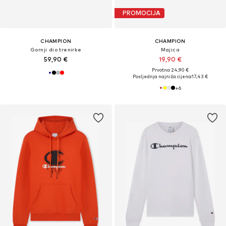
PROMOCIJA
CHAMPION
CHAMPION
Gornji dio trenirke
Majica
59,90 €
19,90 €
Prvotno: 24,90 €
Posljednja najniža cijena:
17,43 €
+
6