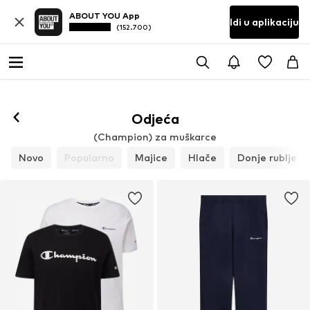
ABOUT YOU App
Idi u aplikaciju
(152.700)
Odjeća
(Champion) za muškarce
Novo
Popularno
Majice
Hlače
Donje rublje