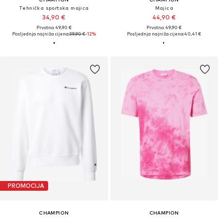
Tehnička sportska majica
Majica
34,90 €
44,90 €
Prvotno: 49,90 €
Prvotno: 49,90 €
Posljednja najniža cijena:
39,90 €
-12%
Posljednja najniža cijena:
40,41 €
PROMOCIJA
CHAMPION
CHAMPION