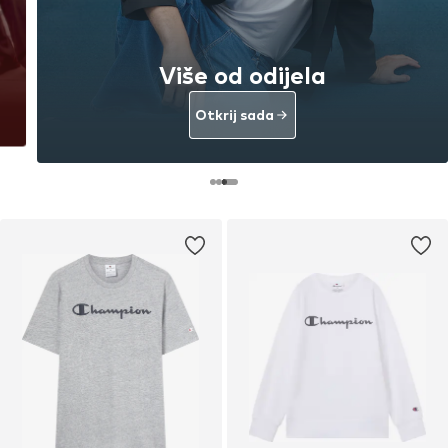
Više od odijela
Otkrij sada