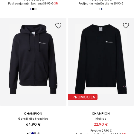
Posljednja najniža cijena:
33,92 €
-3%
Posljednja najniža cijena:
29,90 €
PROMOCIJA
CHAMPION
CHAMPION
Gornji dio trenirke
Majica
64,90 €
22,90 €
Prvotno: 27,90 €
+
3