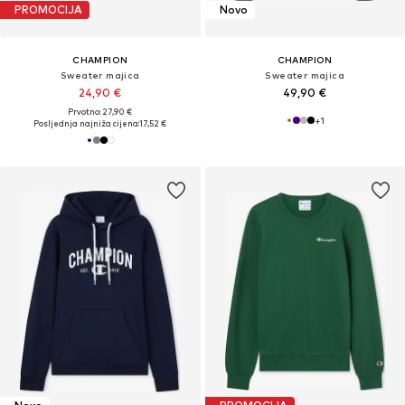
PROMOCIJA
Novo
CHAMPION
CHAMPION
Sweater majica
Sweater majica
24,90 €
49,90 €
Prvotno: 27,90 €
+
1
Posljednja najniža cijena:
17,52 €