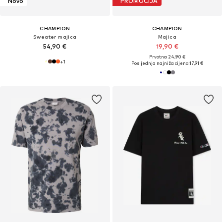
Novo
PROMOCIJA
CHAMPION
CHAMPION
Sweater majica
Majica
54,90 €
19,90 €
Prvotno: 24,90 €
+
1
Posljednja najniža cijena:
17,91 €