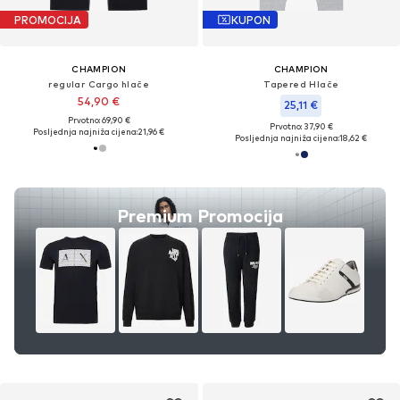
PROMOCIJA
KUPON
CHAMPION
CHAMPION
regular Cargo hlače
Tapered Hlače
54,90 €
25,11 €
Prvotno: 69,90 €
Prvotno: 37,90 €
Posljednja najniža cijena:
21,96 €
Posljednja najniža cijena:
18,62 €
Premium Promocija