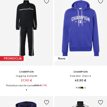
PROMOCIJA
Novo
CHAMPION
CHAMPION
Jogging komplet
Sweater majica
57,90 €
49,90 €
Posljednja najniža cijena:
69,90 €
-17%
+
1