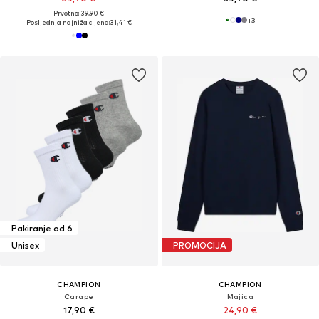
Prvotno: 39,90 €
+
3
Posljednja najniža cijena:
31,41 €
Pakiranje od 6
Unisex
PROMOCIJA
CHAMPION
CHAMPION
Čarape
Majica
17,90 €
24,90 €