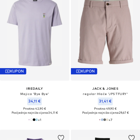
KUPON
KUPON
IRIEDAILY
JACK & JONES
Majica 'Bye Bye'
regular Hlače 'JPSTFURY'
34,11 €
31,41 €
Prvotno: 42,90 €
Prvotno: 49,90 €
Posljednja najniža cijena:
34,11 €
Posljednja najniža cijena:
29,67 €
+
1
+
7