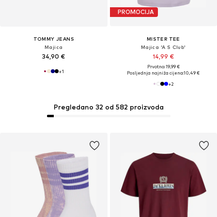
PROMOCIJA
TOMMY JEANS
MISTER TEE
Majica
Majica 'A S Club'
34,90 €
14,99 €
Prvotno: 19,99 €
+
1
Posljednja najniža cijena:
10,49 €
+
2
Pregledano 32 od 582 proizvoda