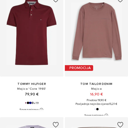
PROMOCIJA
TOMMY HILFIGER
TOM TAILOR DENIM
Majica 'Core 1985'
Majica
79,90 €
16,90 €
Prvotno: 19,90 €
+
19
Posljednja najniža cijena:
15,21 €