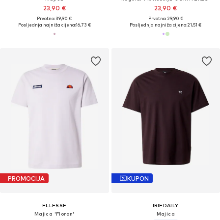
23,90 €
23,90 €
Prvotno: 39,90 €
Prvotno: 29,90 €
Posljednja najniža cijena:
16,73 €
Posljednja najniža cijena:
21,51 €
PROMOCIJA
KUPON
ELLESSE
IRIEDAILY
Majica 'Floran'
Majica