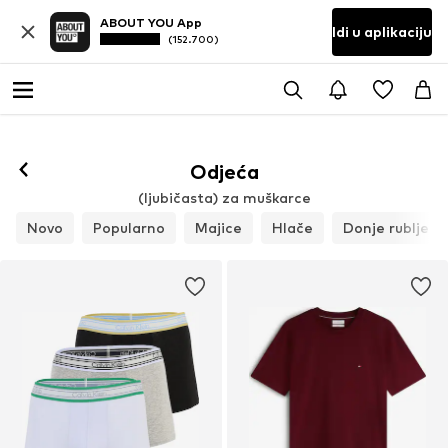
ABOUT YOU App
Idi u aplikaciju
(152.700)
Odjeća
(ljubičasta) za muškarce
Novo
Popularno
Majice
Hlače
Donje rublje