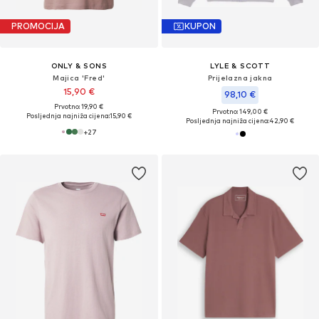
PROMOCIJA
KUPON
ONLY & SONS
LYLE & SCOTT
Majica 'Fred'
Prijelazna jakna
15,90 €
98,10 €
Prvotno: 19,90 €
Prvotno: 149,00 €
Posljednja najniža cijena:
15,90 €
Posljednja najniža cijena:
42,90 €
+
27