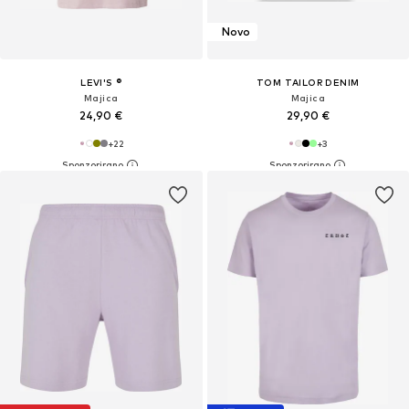
Novo
LEVI'S ®
TOM TAILOR DENIM
Majica
Majica
24,90 €
29,90 €
+
22
+
3