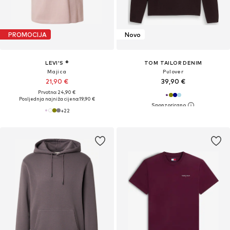
PROMOCIJA
Novo
LEVI'S ®
TOM TAILOR DENIM
Majica
Pulover
21,90 €
39,90 €
Prvotno: 24,90 €
Posljednja najniža cijena:
19,90 €
+
22