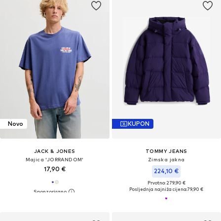
Novo
KUPON
JACK & JONES
TOMMY JEANS
Majica 'JORRANDOM'
Zimska jakna
17,90 €
224,10 €
Prvotno: 279,90 €
Posljednja najniža cijena:
79,90 €