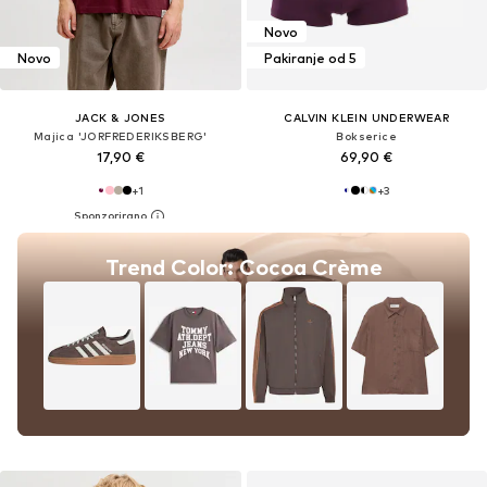
Novo
Novo
Pakiranje od 5
JACK & JONES
CALVIN KLEIN UNDERWEAR
Majica 'JORFREDERIKSBERG'
Bokserice
17,90 €
69,90 €
+
1
+
3
Trend Color: Cocoa Crème