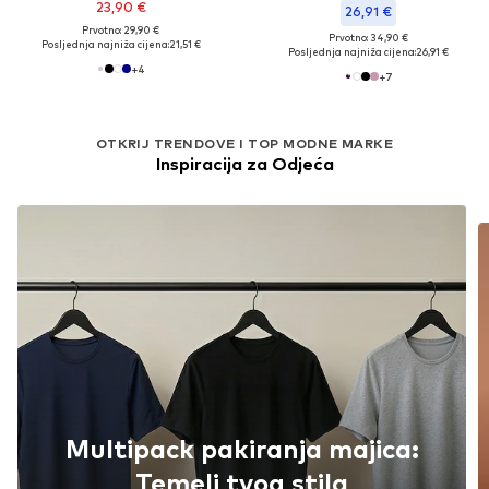
23,90 €
26,91 €
Prvotno: 29,90 €
Prvotno: 34,90 €
Posljednja najniža cijena:
21,51 €
Posljednja najniža cijena:
26,91 €
+
4
+
7
OTKRIJ TRENDOVE I TOP MODNE MARKE
Inspiracija za Odjeća
Multipack pakiranja majica:
Temelj tvog stila