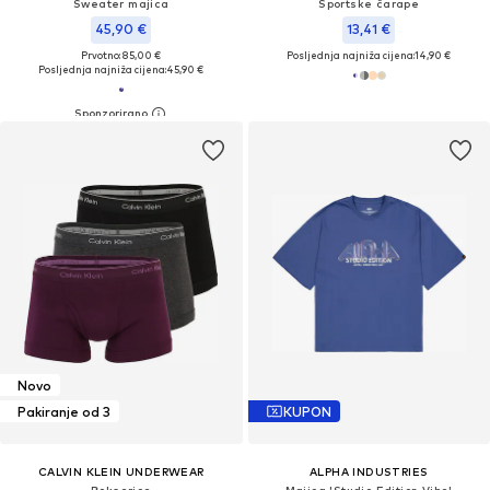
Sweater majica
Sportske čarape
45,90 €
13,41 €
Prvotno: 85,00 €
Posljednja najniža cijena:
14,90 €
Posljednja najniža cijena:
45,90 €
Novo
Pakiranje od 3
KUPON
CALVIN KLEIN UNDERWEAR
ALPHA INDUSTRIES