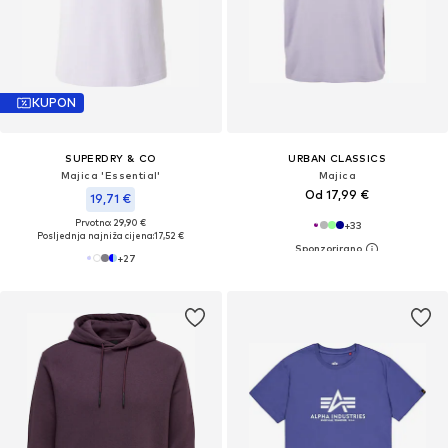
KUPON
SUPERDRY & CO
URBAN CLASSICS
Majica 'Essential'
Majica
Od 17,99 €
19,71 €
Prvotno: 29,90 €
+
33
Posljednja najniža cijena:
17,52 €
+
27