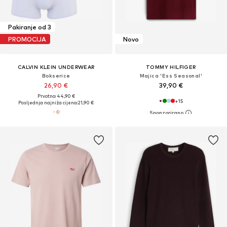
Pakiranje od 3
PROMOCIJA
Novo
CALVIN KLEIN UNDERWEAR
TOMMY HILFIGER
Bokserice
Majica 'Ess Seasonal'
26,90 €
39,90 €
Prvotno: 44,90 €
+
15
Posljednja najniža cijena:
21,90 €