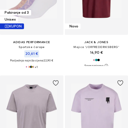
Pakiranje od 3
Unisex
KUPON
Novo
ADIDAS PERFORMANCE
JACK & JONES
Sportske čarape
Majica 'JORFREDERIKSBERG'
14,90 €
20,61 €
Posljednja najniža cijena:
22,90 €
+
1