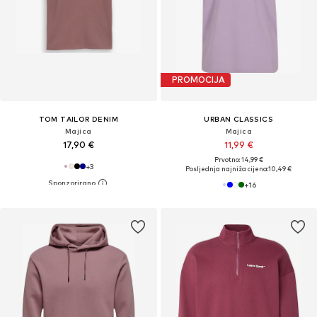
PROMOCIJA
TOM TAILOR DENIM
URBAN CLASSICS
Majica
Majica
17,90 €
11,99 €
Prvotno: 14,99 €
+
3
Posljednja najniža cijena:
10,49 €
+
16