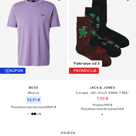
Pakiranje od 3
KUPON
PROMOCIJA
BOSS
JACK & JONES
Majica
Čarape 'JACJOLLY XMAS TREE'
7,90 €
53,91 €
Prvotno: 9,90 €
Posljednja najniža cijena:
59,90 €
Posljednja najniža cijena:
3,16 €
+
15
ODJEĆA