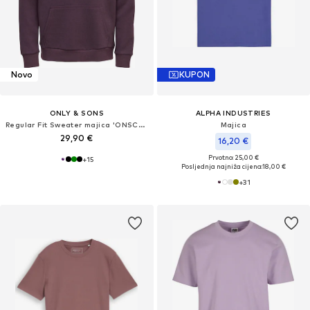
Novo
KUPON
ONLY & SONS
ALPHA INDUSTRIES
Regular Fit Sweater majica 'ONSCERES'
Majica
29,90 €
16,20 €
Prvotno: 25,00 €
+
15
Posljednja najniža cijena:
18,00 €
+
31