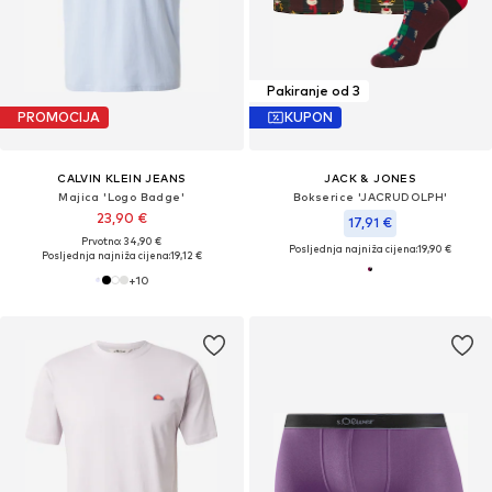
Pakiranje od 3
PROMOCIJA
KUPON
CALVIN KLEIN JEANS
JACK & JONES
Majica 'Logo Badge'
Bokserice 'JACRUDOLPH'
23,90 €
17,91 €
Prvotno: 34,90 €
Posljednja najniža cijena:
19,90 €
Posljednja najniža cijena:
19,12 €
+
10