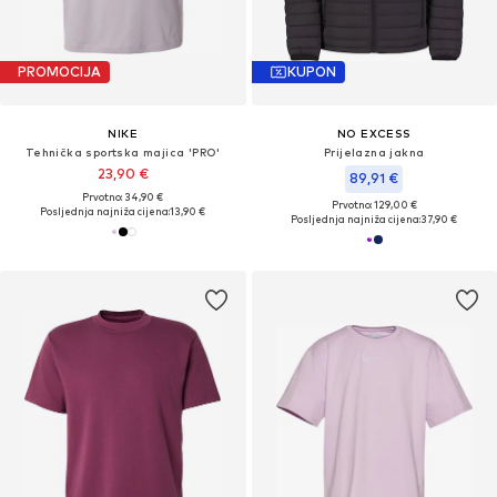
PROMOCIJA
KUPON
NIKE
NO EXCESS
Tehnička sportska majica 'PRO'
Prijelazna jakna
23,90 €
89,91 €
Prvotno: 34,90 €
Prvotno: 129,00 €
Posljednja najniža cijena:
13,90 €
Posljednja najniža cijena:
37,90 €