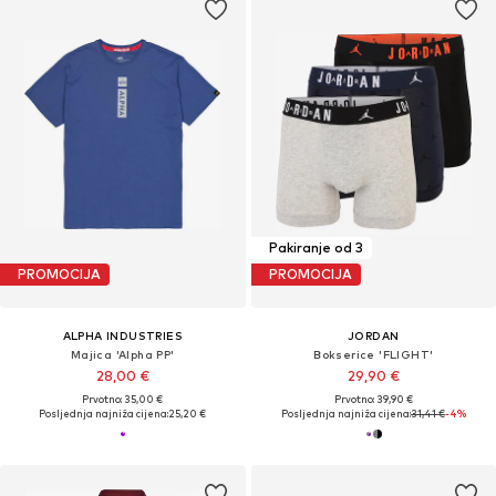
Pakiranje od 3
PROMOCIJA
PROMOCIJA
ALPHA INDUSTRIES
JORDAN
Majica 'Alpha PP'
Bokserice 'FLIGHT'
28,00 €
29,90 €
Prvotno: 35,00 €
Prvotno: 39,90 €
Posljednja najniža cijena:
25,20 €
Posljednja najniža cijena:
31,41 €
-4%