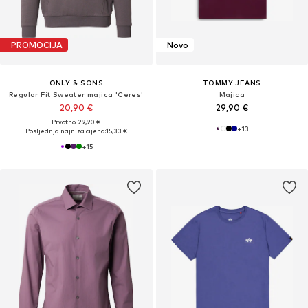
PROMOCIJA
Novo
ONLY & SONS
TOMMY JEANS
Regular Fit Sweater majica 'Ceres'
Majica
20,90 €
29,90 €
Prvotno: 29,90 €
+
13
Posljednja najniža cijena:
15,33 €
+
15