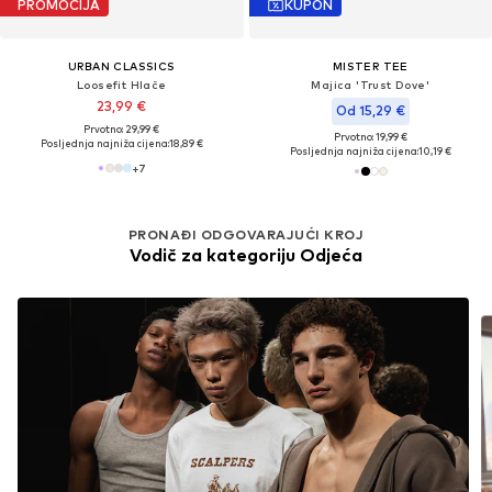
PROMOCIJA
KUPON
URBAN CLASSICS
MISTER TEE
Loosefit Hlače
Majica 'Trust Dove'
23,99 €
Od 15,29 €
Prvotno: 29,99 €
Prvotno: 19,99 €
Posljednja najniža cijena:
18,89 €
Posljednja najniža cijena:
10,19 €
+
7
PRONAĐI ODGOVARAJUĆI KROJ
Vodič za kategoriju Odjeća