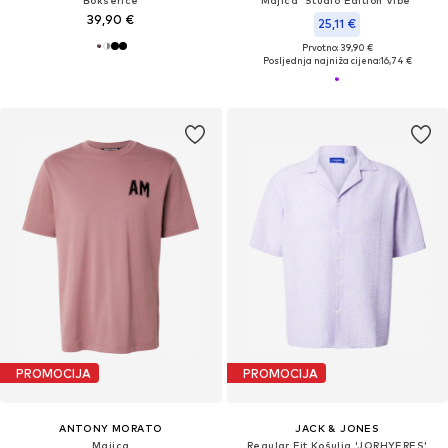
Bokserice
Majica 'Studio Edition Vibe'
39,90 €
25,11 €
Prvotno: 39,90 €
Posljednja najniža cijena:
16,74 €
PROMOCIJA
PROMOCIJA
ANTONY MORATO
JACK & JONES
Majica
Regular Fit Košulja 'JORHYERES'