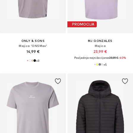
PROMOCIJA
ONLY & SONS
MJ GONZALES
Majica 'ONSMax'
Majica
14,99 €
23,99 €
Posljednja najniža cijena:
39,99 €
-40%
+
3
+
5