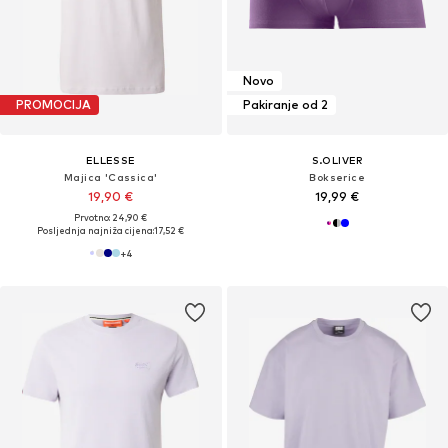
Novo
PROMOCIJA
Pakiranje od 2
ELLESSE
S.OLIVER
Majica 'Cassica'
Bokserice
19,90 €
19,99 €
Prvotno: 24,90 €
Posljednja najniža cijena:
17,52 €
+
4