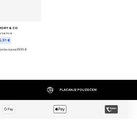
RDRY & CO
kserice
5,91 €
jniža cijena:
39,90 €
e veličine: S
u košaricu
PLAĆANJE POUZEĆEM