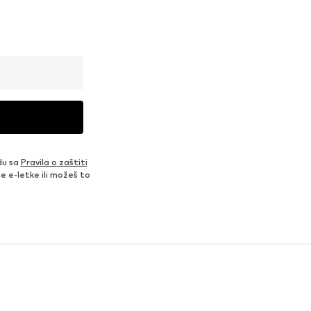
du sa
Pravila o zaštiti
je e-letke ili možeš to