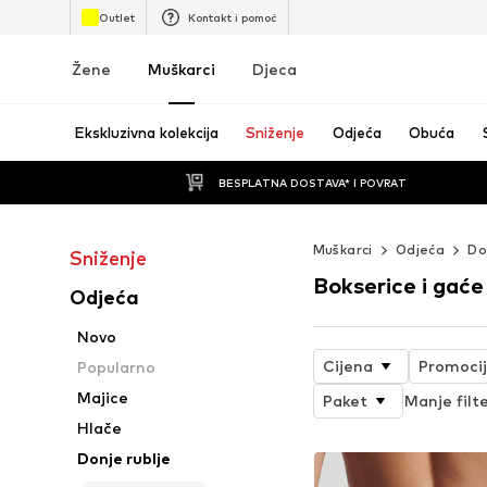
Outlet
Kontakt i pomoć
Žene
Muškarci
Djeca
Ekskluzivna kolekcija
Sniženje
Odjeća
Obuća
BESPLATNA DOSTAVA* I POVRAT
Muškarci
Odjeća
Do
Sniženje
Bokserice i gaće
Odjeća
Novo
Cijena
Promoci
Popularno
Majice
Paket
Manje filt
Hlače
Donje rublje