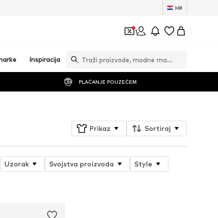
HR
1
marke
Inspiracija
PLAĆANJE POUZEĆEM
Prikaz
Sortiraj
Uzorak
Svojstva proizvoda
Style