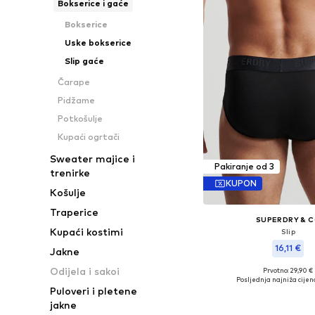
Bokserice i gaće
Bokserice
Uske bokserice
Slip gaće
Čarape
Pidžame
Potkošulje
Kupaći ogrtači
Sweater majice i
Pakiranje od 3
trenirke
KUPON
Košulje
Traperice
SUPERDRY & 
Kupaći kostimi
Slip
16,11 €
Jakne
Odijela i sakoi
Prvotno: 29,90 €
Dostupne veličine
Posljednja najniža cijen
Puloveri i pletene
Dodaj u košar
jakne