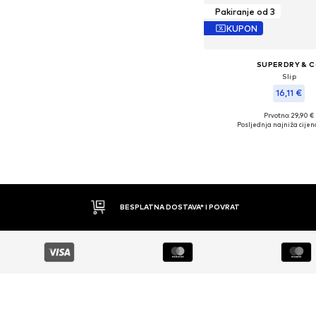
Pakiranje od 3
KUPON
SUPERDRY & 
Slip
16,11 €
Prvotno: 29,90 €
Dostupne veličine
Posljednja najniža cijen
Dodaj u košar
BESPLATNA DOSTAVA* I POVRAT