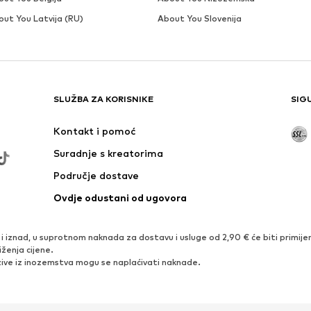
out You Latvija (RU)
About You Slovenija
SLUŽBA ZA KORISNIKE
SIG
Kontakt i pomoć
Suradnje s kreatorima
Područje dostave
Ovdje odustani od ugovora
iznad, u suprotnom naknada za dostavu i usluge od 2,90 € će biti primijen
iženja cijene.
ve iz inozemstva mogu se naplaćivati ​​naknade.