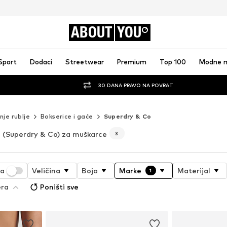
ABOUT
YOU
Sport
Dodaci
Streetwear
Premium
Top 100
Modne 
30 DANA PRAVO NA POVRAT
nje rublje
Bokserice i gaće
Superdry & Co
(Superdry & Co) za muškarce
3
ja
Veličina
Boja
Marke
Materijal
1
era
Poništi sve