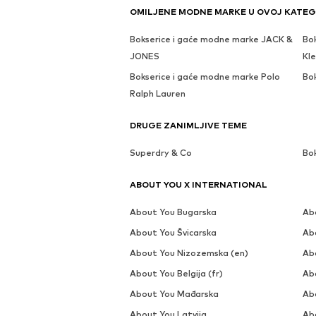
OMILJENE MODNE MARKE U OVOJ KATEG
Bokserice i gaće modne marke JACK &
Bo
JONES
Kl
Bokserice i gaće modne marke Polo
Bo
Ralph Lauren
DRUGE ZANIMLJIVE TEME
Superdry & Co
Bok
ABOUT YOU X INTERNATIONAL
About You Bugarska
Ab
About You Švicarska
Ab
About You Nizozemska (en)
Ab
About You Belgija (fr)
Abo
About You Mađarska
Abo
About You Latvija
Ab