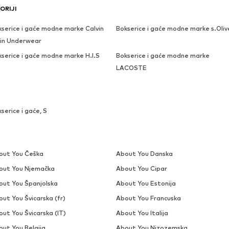
ORIJI
kserice i gaće modne marke Calvin
Bokserice i gaće modne marke s.Oliv
ein Underwear
kserice i gaće modne marke H.I.S
Bokserice i gaće modne marke
LACOSTE
serice i gaće, S
out You Češka
About You Danska
out You Njemačka
About You Cipar
out You Španjolska
About You Estonija
ut You Švicarska (fr)
About You Francuska
ut You Švicarska (IT)
About You Italija
out You Belgija
About You Nizozemska