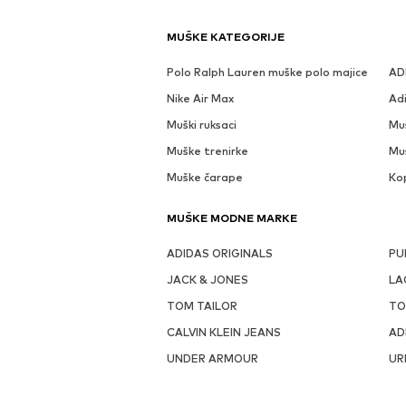
MUŠKE KATEGORIJE
Polo Ralph Lauren muške polo majice
AD
Nike Air Max
Ad
Muški ruksaci
Mu
Muške trenirke
Mu
Muške čarape
Ko
MUŠKE MODNE MARKE
ADIDAS ORIGINALS
PU
JACK & JONES
LA
TOM TAILOR
TO
CALVIN KLEIN JEANS
AD
UNDER ARMOUR
UR