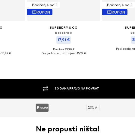
Pakiranje od 3
Pakiranje od 3
KUPON
KUPON
CO
SUPERDRY & CO
SUPE
Bokserice
Bo
17,91 €
3
Posljednja na
Prvotno: 39,90 €
: S
Dostupne veličine: S
Dostupn
a:
15,22 €
Posljednja najniža cijena:
15,92 €
icu
Dodaj u košaricu
Dodaj 
30 DANA PRAVO NA POVRAT
Ne propusti ništa!