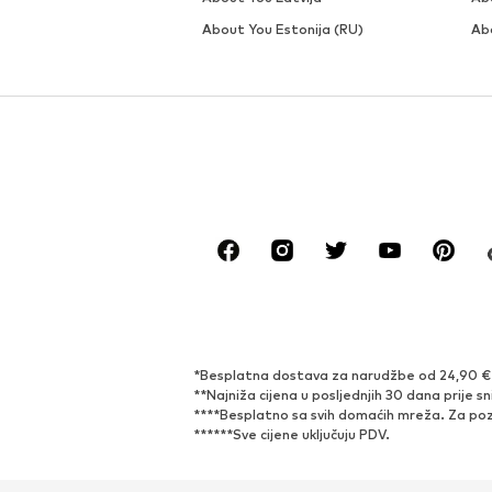
About You Estonija (RU)
Ab
*Besplatna dostava za narudžbe od 24,90 € i 
**Najniža cijena u posljednjih 30 dana prije sn
****Besplatno sa svih domaćih mreža. Za pozi
******Sve cijene uključuju PDV.