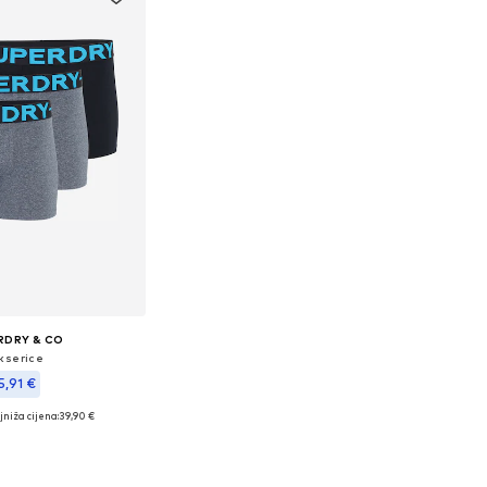
RDRY & CO
kserice
5,91 €
jniža cijena:
39,90 €
e veličine: S
u košaricu