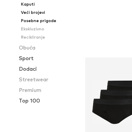
Kaputi
Veći brojevi
Posebne prigode
Ekskluzivno
Recikliranje
Obuća
Sport
Dodaci
Streetwear
Premium
Top 100