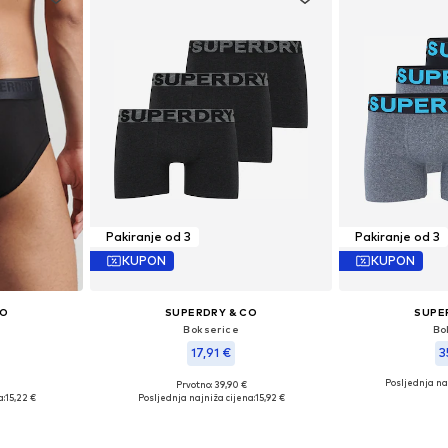
Pakiranje od 3
Pakiranje od 3
KUPON
KUPON
CO
SUPERDRY & CO
SUPE
Bokserice
Bo
17,91 €
3
Posljednja na
Prvotno: 39,90 €
: S
Dostupne veličine: S
Dostupn
a:
15,22 €
Posljednja najniža cijena:
15,92 €
icu
Dodaj u košaricu
Dodaj 