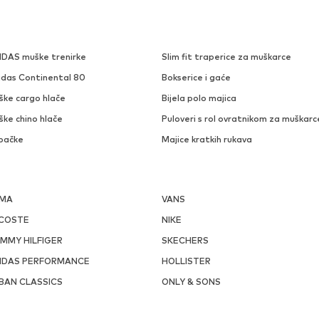
IDAS muške trenirke
Slim fit traperice za muškarce
idas Continental 80
Bokserice i gaće
ške cargo hlače
Bijela polo majica
ške chino hlače
Puloveri s rol ovratnikom za muškarc
pačke
Majice kratkih rukava
MA
VANS
COSTE
NIKE
MMY HILFIGER
SKECHERS
IDAS PERFORMANCE
HOLLISTER
BAN CLASSICS
ONLY & SONS