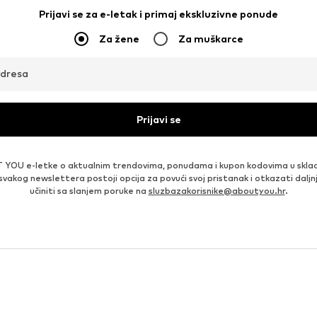
Prijavi se za e-letak i primaj ekskluzivne ponude
Za žene
Za muškarce
adresa
Prijavi se
 YOU e-letke o aktualnim trendovima, ponudama i kupon kodovima u skla
 svakog newslettera postoji opcija za povući svoj pristanak i otkazati daljn
učiniti sa slanjem poruke na
sluzbazakorisnike@aboutyou.hr
.