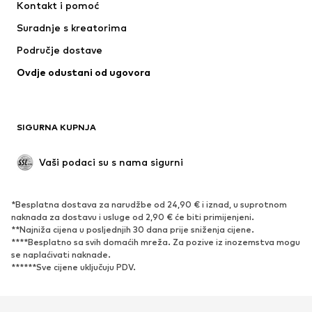
Kontakt i pomoć
Donje rublje
Puloveri i pletene jakne
Suradnje s kreatorima
Odijela i sakoi
Kaputi
Područje dostave
Kupaći kostimi
Veći brojevi
Ovdje odustani od ugovora
Posebne prigode
Ekskluzivno
Recikliranje
OBUĆA
SIGURNA KUPNJA
Novo
Popularno
Vaši podaci su s nama sigurni
Visoke cipele i čizme
Tenisice
Niske cipele
Sportska obuća
*Besplatna dostava za narudžbe od 24,90 € i iznad, u suprotnom
Otvorena obuća
Ekskluzivno
naknada za dostavu i usluge od 2,90 € će biti primijenjeni.
**Najniža cijena u posljednjih 30 dana prije sniženja cijene.
****Besplatno sa svih domaćih mreža. Za pozive iz inozemstva mogu
SPORT
se naplaćivati ​​naknade.
******Sve cijene uključuju PDV.
Sportska odjeća
Sportovi
Sportska obuća
Sportski dodaci