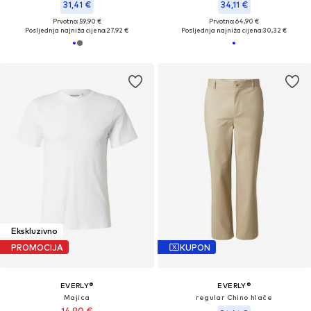
31,41 €
34,11 €
Prvotno: 59,90 €
Prvotno: 64,90 €
Posljednja najniža cijena:
27,92 €
Posljednja najniža cijena:
30,32 €
Ekskluzivno
PROMOCIJA
KUPON
EVERLY®
EVERLY®
Majica
regular Chino hlače
14,90 €