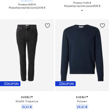
Prvotno: 74,90 €
Prvotno: 49,90 €
Posljednja najniža cijena:
39,92 €
Posljednja najniža cijena:
23,92 €
KUPON
KUPON
EVERLY®
EVERLY®
Slimfit Traperice
Pulover
31,41 €
29,61 €