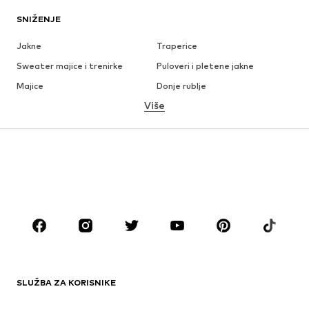
SNIŽENJE
Jakne
Traperice
Sweater majice i trenirke
Puloveri i pletene jakne
Majice
Donje rublje
Više
Hlače
Košulje
Kaputi
Odijela i sakoi
Kupaći kostimi
Veći brojevi
Obuća
Sport
Dodaci
Premium
ODJEĆA
Novo
Popularno
Majice
Traperice
SLUŽBA ZA KORISNIKE
Jakne
Sweater majice i trenirke
Hlače
Košulje