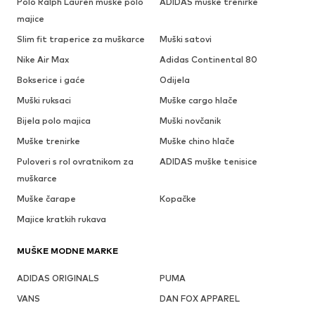
Polo Ralph Lauren muške polo
ADIDAS muške trenirke
majice
Slim fit traperice za muškarce
Muški satovi
Nike Air Max
Adidas Continental 80
Bokserice i gaće
Odijela
Muški ruksaci
Muške cargo hlače
Bijela polo majica
Muški novčanik
Muške trenirke
Muške chino hlače
Puloveri s rol ovratnikom za
ADIDAS muške tenisice
muškarce
Muške čarape
Kopačke
Majice kratkih rukava
MUŠKE MODNE MARKE
ADIDAS ORIGINALS
PUMA
VANS
DAN FOX APPAREL