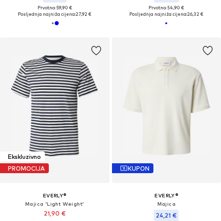
Prvotno: 59,90 €
Prvotno: 54,90 €
Posljednja najniža cijena:
27,92 €
Posljednja najniža cijena:
26,32 €
Ekskluzivno
PROMOCIJA
KUPON
EVERLY®
EVERLY®
Majica 'Light Weight'
Majica
21,90 €
24,21 €