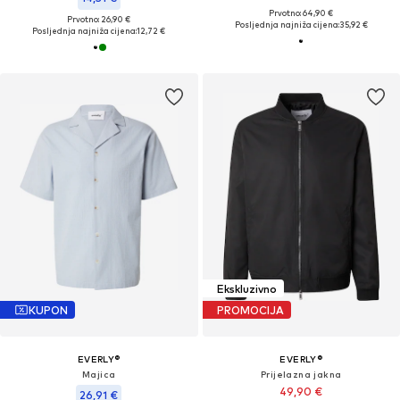
Prvotno: 64,90 €
Prvotno: 26,90 €
Posljednja najniža cijena:
35,92 €
Posljednja najniža cijena:
12,72 €
Ekskluzivno
KUPON
PROMOCIJA
EVERLY®
EVERLY®
Majica
Prijelazna jakna
49,90 €
26,91 €