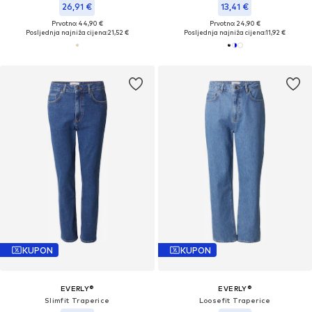
26,91 €
13,41 €
Prvotno: 44,90 €
Prvotno: 24,90 €
Posljednja najniža cijena:
21,52 €
Posljednja najniža cijena:
11,92 €
KUPON
KUPON
EVERLY®
EVERLY®
Slimfit Traperice
Loosefit Traperice