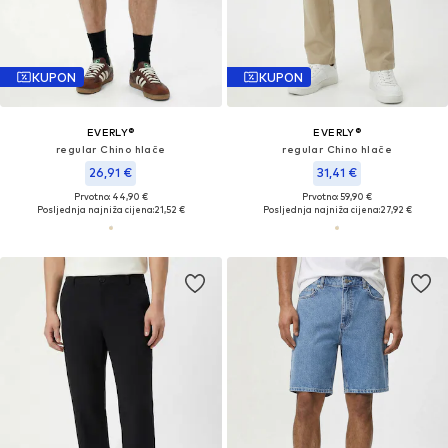
KUPON
KUPON
EVERLY®
EVERLY®
regular Chino hlače
regular Chino hlače
26,91 €
31,41 €
Prvotno: 44,90 €
Prvotno: 59,90 €
Posljednja najniža cijena:
21,52 €
Posljednja najniža cijena:
27,92 €