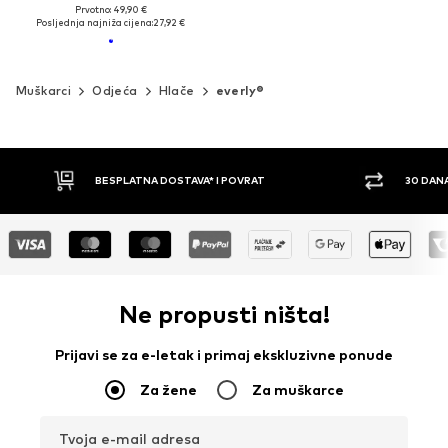
Prvotno: 49,90 €
Posljednja najniža cijena:
27,92 €
Muškarci
Odjeća
Hlače
everly®
30 DANA PRAVO NA POVRAT
PLAĆ
Ne propusti ništa!
Prijavi se za e-letak i primaj ekskluzivne ponude
Za žene
Za muškarce
Tvoja e-mail adresa