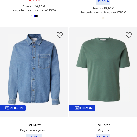
31,41 €
Prvotno: 24,90 €
Prvotno: 59,90 €
Posljednja najniža cijena:
11,92 €
Posljednja najniža cijena:
27,92 €
KUPON
KUPON
EVERLY®
EVERLY®
Prijelazna jakna
Majica