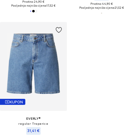
Prvotno: 24,90 €
Prvotno: 44,90 €
Posljednja najniža cijena:
17,52 €
Posljednja najniža cijena:
21,52 €
KUPON
EVERLY®
regular Traperice
31,41 €