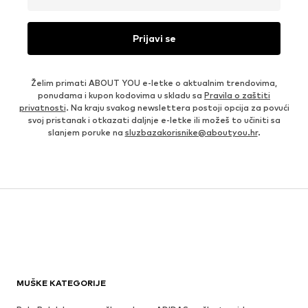
Prijavi se
Želim primati ABOUT YOU e-letke o aktualnim trendovima,
ponudama i kupon kodovima u skladu sa
Pravila o zaštiti
privatnosti
. Na kraju svakog newslettera postoji opcija za povući
svoj pristanak i otkazati daljnje e-letke ili možeš to učiniti sa
slanjem poruke na
sluzbazakorisnike@aboutyou.hr
.
MUŠKE KATEGORIJE