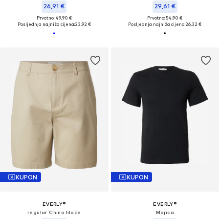
26,91 €
29,61 €
Prvotno: 49,90 €
Prvotno: 54,90 €
Posljednja najniža cijena:
23,92 €
Posljednja najniža cijena:
26,32 €
KUPON
KUPON
EVERLY®
EVERLY®
regular Chino hlače
Majica