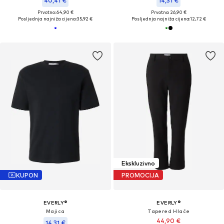
40,41 €
14,31 €
Prvotno: 64,90 €
Prvotno: 26,90 €
Posljednja najniža cijena:
35,92 €
Posljednja najniža cijena:
12,72 €
Ekskluzivno
KUPON
PROMOCIJA
EVERLY®
EVERLY®
Majica
Tapered Hlače
44,90 €
14,31 €