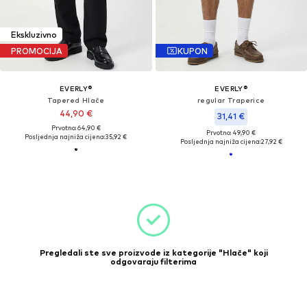
Ekskluzivno
PROMOCIJA
KUPON
EVERLY®
EVERLY®
Tapered Hlače
regular Traperice
44,90 €
31,41 €
Prvotno: 64,90 €
Prvotno: 49,90 €
Posljednja najniža cijena:
35,92 €
Posljednja najniža cijena:
27,92 €
Pregledali ste sve proizvode iz kategorije "Hlače" koji
odgovaraju filterima