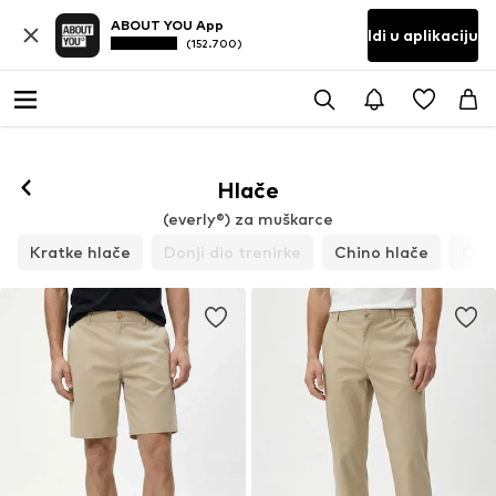
ABOUT YOU App
Idi u aplikaciju
(152.700)
Hlače
(everly®) za muškarce
Kratke hlače
Donji dio trenirke
Chino hlače
Car