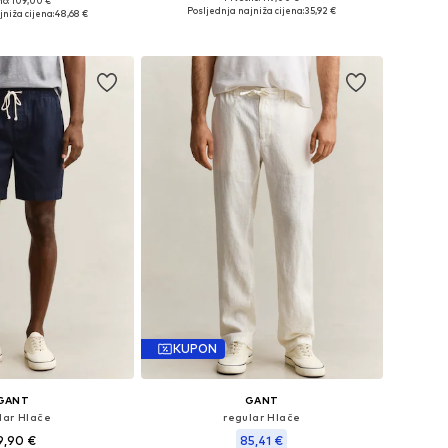
no: 109,00 €
Dostupne veličine: 31 x 34
 veličine: 31
Posljednja najniža cijena:
35,92 €
niža cijena:
48,68 €
Dodaj u košaricu
u košaricu
KUPON
GANT
GANT
lar Hlače
regular Hlače
9,90 €
85,41 €