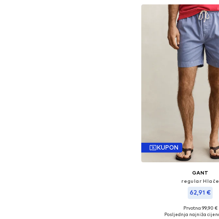
KUPON
GANT
regular Hlač
62,91 €
+
2
Prvotno: 99,90 €
Dostupne veličine
Posljednja najniža cijen