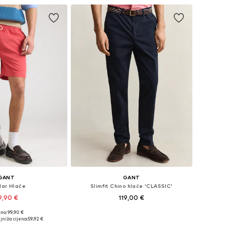
GANT
GANT
lar Hlače
Slimfit Chino hlače 'CLASSIC'
9,90 €
119,00 €
+
2
no: 99,90 €
veličine: 35-36
Dostupne veličine: 34 x 32, 36 x 32
jniža cijena:
59,92 €