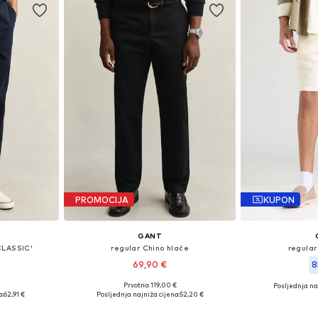
PROMOCIJA
KUPON
GANT
CLASSIC'
regular Chino hlače
regular
69,90 €
8
Prvotno: 119,00 €
Posljednja naj
2, 32 x 32
Dostupne veličine: 31 x 32, 33 x 32, 34 x 32, 38 x 32
Dostupne 
a:
62,91 €
Posljednja najniža cijena:
52,20 €
icu
Dodaj u košaricu
Dodaj 