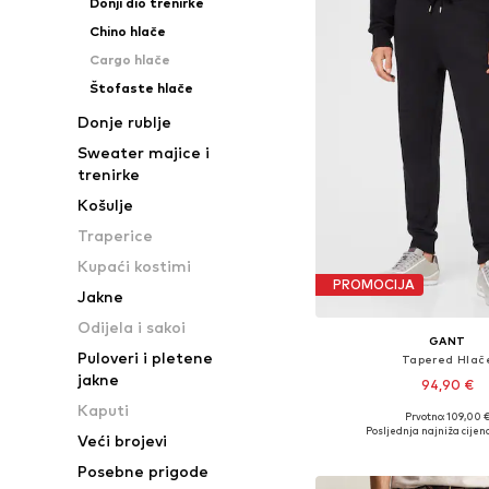
Donji dio trenirke
Chino hlače
Cargo hlače
Štofaste hlače
Donje rublje
Sweater majice i
trenirke
Košulje
Traperice
Kupaći kostimi
PROMOCIJA
Jakne
Odijela i sakoi
GANT
Puloveri i pletene
Tapered Hlač
jakne
94,90 €
Kaputi
Prvotno: 109,00 
Dostupno u više vel
Posljednja najniža cijena
Veći brojevi
Dodaj u košar
Posebne prigode