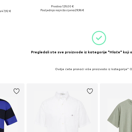
Prvotno: 129,00 €
Dostupne veličine: 35-36
Dostupne 
-36, 38
Posljednja najniža cijena:
29,96 €
:
47,92 €
Dodaj u košaricu
Dodaj 
icu
Pregledali ste sve proizvode iz kategorije "Hlače" koji 
Ovdje ćete pronaći više proizvoda iz kategorije" 