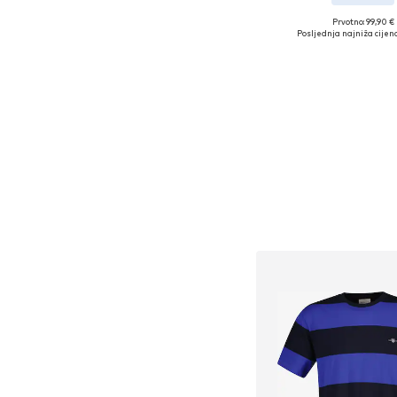
+
2
Prvotno: 99,90 €
Dostupne veličine: 35
Posljednja najniža cijena
Dodaj u košar