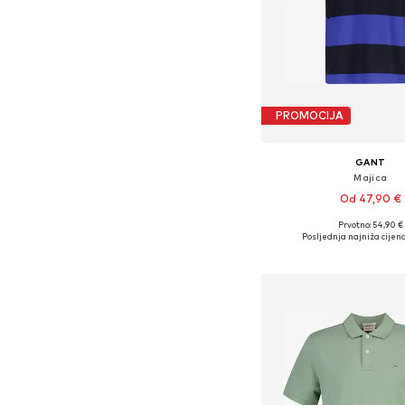
PROMOCIJA
GANT
Majica
Od 47,90 €
Prvotno: 54,90 €
Dostupne veličine: S, M, L,
Posljednja najniža cijena
Dodaj u košar