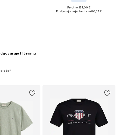
+
2
Prvotno: 139,00 €
veličine: 35-36
Dostupne veličine: 34
Posljednja najniža cijena:
80,67 €
u košaricu
Dodaj u košaricu
odgovaraju filterima
Odjeća"