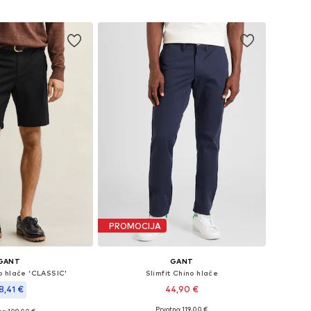
u košaricu
Dodaj u košaricu
PROMOCIJA
GANT
GANT
o hlače 'CLASSIC'
Slimfit Chino hlače
8,41 €
44,90 €
Prvotno: 119,00 €