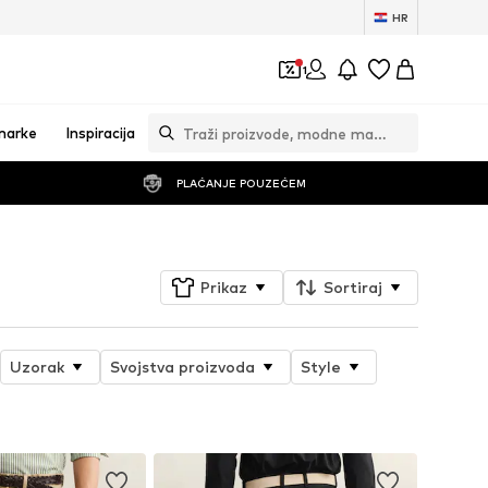
HR
1
marke
Inspiracija
PLAĆANJE POUZEĆEM
Prikaz
Sortiraj
Uzorak
Svojstva proizvoda
Style