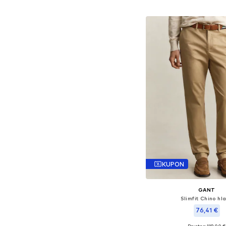
Dodaj u košar
KUPON
GANT
Slimfit Chino hl
76,41 €