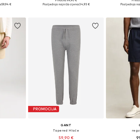
Prvotno: 99,90 €
Prvot
4 x 32
Dostupne veličine: 35-36
Dostupne
:
59,94 €
Posljednja najniža cijena:
34,93 €
Posljednja naj
icu
Dodaj u košaricu
Dodaj 
PROMOCIJA
GANT
e
Tapered Hlače
regu
59,90 €
9