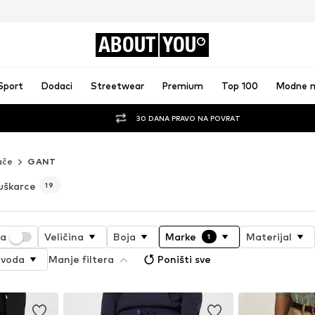
ABOUT
YOU
Sport
Dodaci
Streetwear
Premium
Top 100
Modne 
30 DANA PRAVO NA POVRAT
ače
GANT
uškarce
19
ja
Veličina
Boja
Marke
Materijal
1
zvoda
Manje filtera
Poništi sve