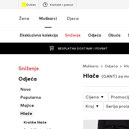
Outlet
Kontakt i pomoć
Žene
Muškarci
Djeca
Ekskluzivna kolekcija
Sniženje
Odjeća
Obuća
BESPLATNA DOSTAVA* I POVRAT
Muškarci
Odjeća
Hl
Sniženje
Hlače
(GANT) za m
Odjeća
Novo
Cijena
Promoci
Popularno
Majice
Kroj
Serija proi
Hlače
Kratke hlače