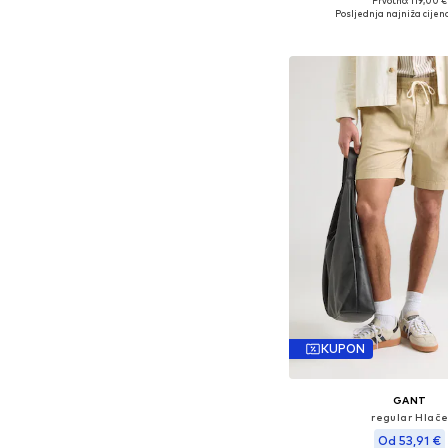
Prvotno: 119,00 €
Dostupne veličine: 3
Posljednja najniža cijena
Dodaj u košar
KUPON
GANT
regular Hlač
Od 53,91 €