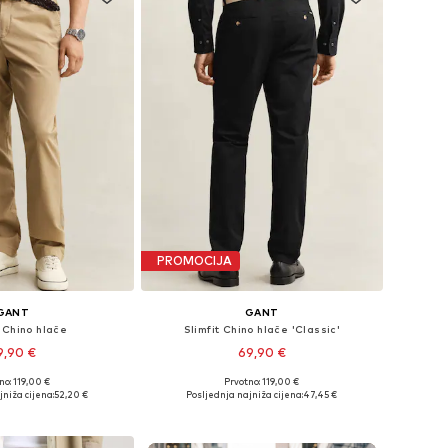
PROMOCIJA
GANT
GANT
 Chino hlače
Slimfit Chino hlače 'Classic'
9,90 €
69,90 €
no: 119,00 €
Prvotno: 119,00 €
Dostupne veličine: 31 x 32, 32 x 32, 33 x 32, 34 x 32
Dostupne veličine: 31 x 32, 32 x 32
niža cijena:
52,20 €
Posljednja najniža cijena:
47,45 €
u košaricu
Dodaj u košaricu