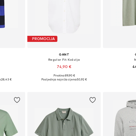
PROMOCIJA
GANT
Regular Fit Košulja
74,90 €
4
Prvotno: 89,90 €
 XL, XXL, 4XL
Dostupne veličine: S
Dostupne veliči
:
28,43 €
Posljednja najniža cijena:
50,92 €
icu
Dodaj u košaricu
Dodaj 