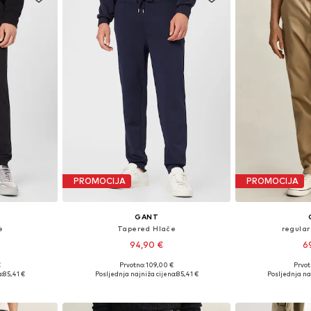
PROMOCIJA
PROMOCIJA
GANT
e
Tapered Hlače
regular
94,90 €
6
€
Prvotno: 109,00 €
Prvot
ičina
Dostupno u više veličina
:
85,41 €
Posljednja najniža cijena:
85,41 €
Posljednja naj
icu
Dodaj u košaricu
Dodaj 