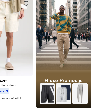
Hlače Promocija
GANT
 Chino hlače
5,41 €
niža cijena:
94,90 €
veličine: 35-36
u košaricu