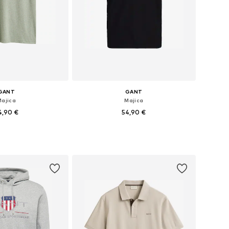
GANT
GANT
Majica
Majica
4,90 €
54,90 €
+
7
+
1
ne: S, M, L, XL, XXL
Dostupne veličine: S, M, L, XL, XXL
u košaricu
Dodaj u košaricu