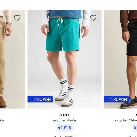
Dodaj u košaricu
Dodaj 
icu
KUPON
KUPON
GANT
ače
regular Hlače
regular Chin
44,91 €
5
+
2