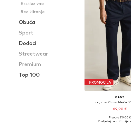
Ekskluzivno
Recikliranje
Obuća
Sport
Dodaci
Streetwear
Premium
Top 100
PROMOCIJA
GANT
regular Chino hlače '
69,90 €
Prvotno: 119,00 €
Dostupne veličine: 31 x 3
Posljednja najniža cijen
Dodaj u košar