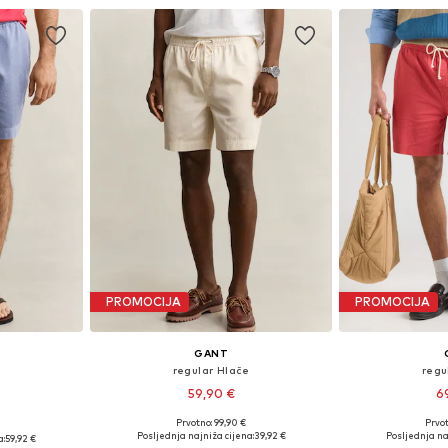
PROMOCIJA
PROMOCIJA
GANT
e
regular Hlače
regu
59,90 €
6
+
2
Prvotno: 99,90 €
Prvot
Dostupne veličine: 35-36, 38
Dostupne 
: 34
Posljednja najniža cijena:
39,92 €
Posljednja na
a:
59,92 €