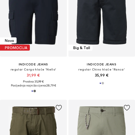
Novo
PROMOCIJA
Big & Tall
INDICODE JEANS
INDICODE JEANS
regular Cargo hlače 'Nello'
regular Chino hlače 'Ranca'
31,99 €
35,99 €
Prvotno: 35,99 €
Posljednja najniža cijena:
28,79 €