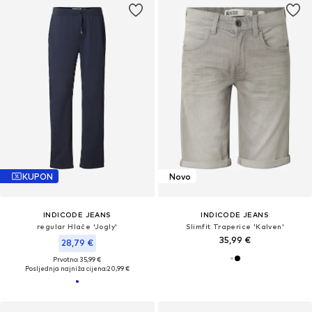
KUPON
Novo
INDICODE JEANS
INDICODE JEANS
regular Hlače 'Jogly'
Slimfit Traperice 'Kalven'
35,99 €
28,79 €
Prvotno: 35,99 €
Posljednja najniža cijena:
20,99 €