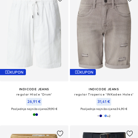
KUPON
KUPON
INDICODE JEANS
INDICODE JEANS
regular Hlače 'Drum'
regular Traperice 'INKaden Holes'
26,91 €
31,41 €
Posljednja najniža cijena:
29,90 €
Posljednja najniža cijena:
34,90 €
+
2