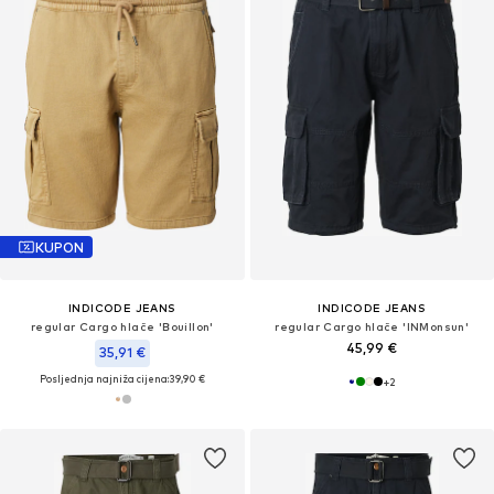
KUPON
INDICODE JEANS
INDICODE JEANS
regular Cargo hlače 'Bouillon'
regular Cargo hlače 'INMonsun'
45,99 €
35,91 €
Posljednja najniža cijena:
39,90 €
+
2