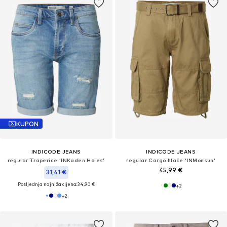
KUPON
INDICODE JEANS
INDICODE JEANS
regular Traperice 'INKaden Holes'
regular Cargo hlače 'INMonsun'
45,99 €
31,41 €
Posljednja najniža cijena:
34,90 €
+
2
+
2