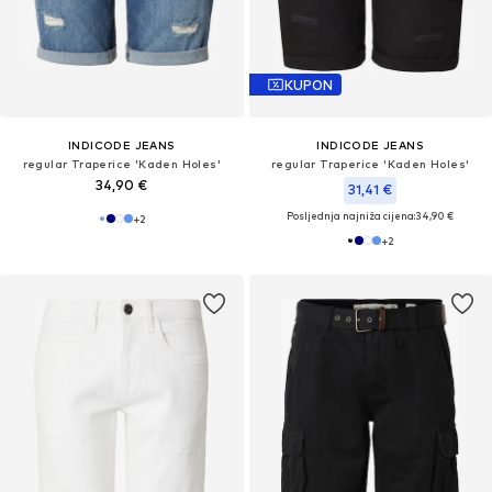
KUPON
INDICODE JEANS
INDICODE JEANS
regular Traperice 'Kaden Holes'
regular Traperice 'Kaden Holes'
34,90 €
31,41 €
Posljednja najniža cijena:
34,90 €
+
2
+
2