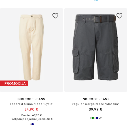
PROMOCIJA
INDICODE JEANS
INDICODE JEANS
Tapered Chino hlače 'Lysin'
regular Cargo hlače 'Monsun'
24,90 €
39,99 €
Prvotno: 49,90 €
+
2
Posljednja najniža cijena:
18,68 €