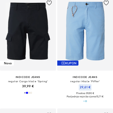
Novo
KUPON
INDICODE JEANS
INDICODE JEANS
regular Cargo hlače 'Spring'
regular Hlače 'Piffer'
39,99 €
29,61 €
Prvotno: 39,90 €
Posljednja najniža cijena:
15,71 €