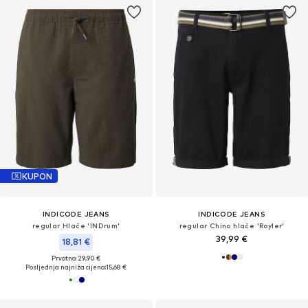
KUPON
INDICODE JEANS
INDICODE JEANS
regular Hlače 'INDrum'
regular Chino hlače 'Royler'
39,99 €
18,81 €
Prvotno: 29,90 €
Posljednja najniža cijena:
15,68 €