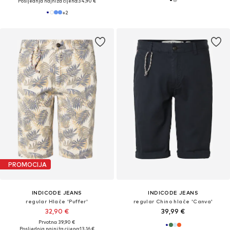
Posljednja najniža cijena:
34,90 €
+
2
PROMOCIJA
INDICODE JEANS
INDICODE JEANS
regular Hlače 'Puffer'
regular Chino hlače 'Canva'
32,90 €
39,99 €
Prvotno: 39,90 €
Posljednja najniža cijena:
13,16 €