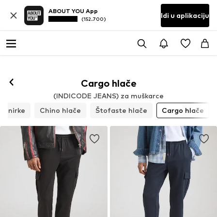
ABOUT YOU App
Idi u aplikaciju
(152.700)
Prati
Cargo hlače
(INDICODE JEANS) za muškarce
trenirke
Chino hlače
Štofaste hlače
Cargo hlače