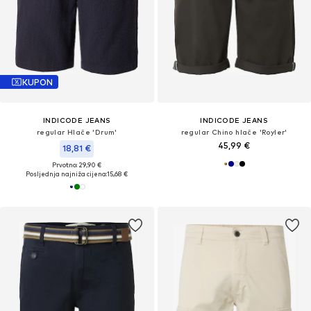
KUPON
INDICODE JEANS
INDICODE JEANS
regular Hlače 'Drum'
regular Chino hlače 'Royler'
45,99 €
18,81 €
Prvotno: 29,90 €
Posljednja najniža cijena:
15,68 €