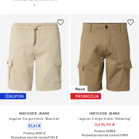
Novo
KUPON
PROMOCIJA
INDICODE JEANS
INDICODE JEANS
regular Cargo hlače 'Bouillon'
regular Cargo hlače 'INSpring'
Od 35,99 €
31,41 €
Prvotno: 39,99 €
Prvotno: 39,90 €
Posljednja najniža cijena:
23,99 €
Posljednja najniža cijena:
23,94 €