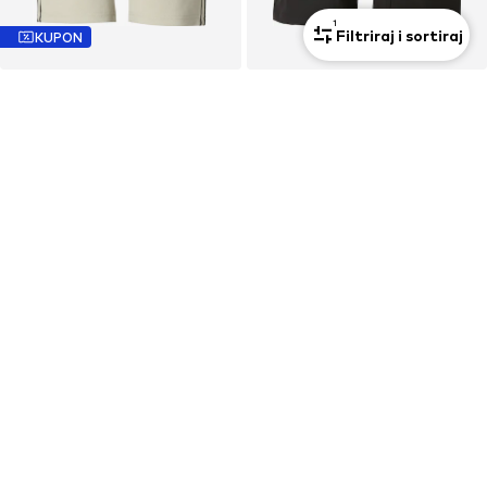
1
Filtriraj i sortiraj
KUPON
INDICODE JEANS
INDICODE JEANS
regular Hlače 'Cowell'
regular Cargo hlače 'Romant'
49,99 €
26,99 €
Posljednja najniža cijena:
29,99 €