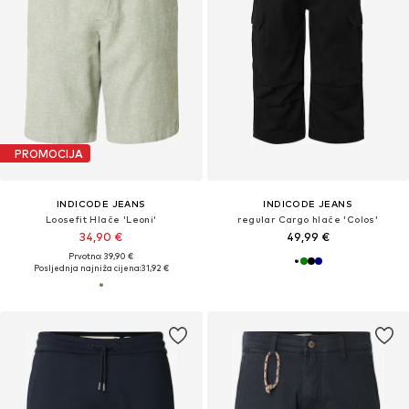
PROMOCIJA
INDICODE JEANS
INDICODE JEANS
Loosefit Hlače 'Leoni'
regular Cargo hlače 'Colos'
34,90 €
49,99 €
Prvotno: 39,90 €
Posljednja najniža cijena:
31,92 €