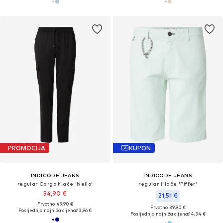
PROMOCIJA
KUPON
INDICODE JEANS
INDICODE JEANS
regular Cargo hlače 'Nello'
regular Hlače 'Piffer'
34,90 €
21,51 €
Prvotno: 49,90 €
Prvotno: 39,90 €
Posljednja najniža cijena:
13,96 €
Posljednja najniža cijena:
14,34 €