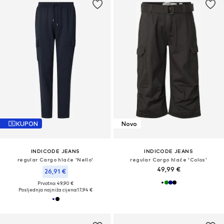
KUPON
Novo
INDICODE JEANS
INDICODE JEANS
regular Cargo hlače 'Nello'
regular Cargo hlače 'Colos'
49,99 €
26,91 €
Prvotno: 49,90 €
Posljednja najniža cijena:
17,94 €