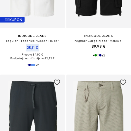
KUPON
INDICODE JEANS
INDICODE JEANS
regular Traperice 'Kaden Holes'
regular Cargo hlače 'Monsun'
39,99 €
25,11 €
Prvotno: 34,90 €
+
2
Posljednja najniža cijena:
22,32 €
+
2