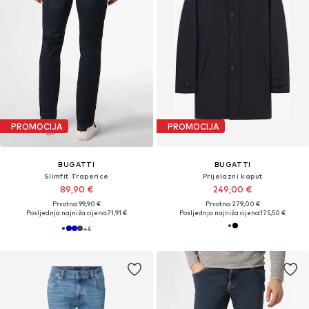
PROMOCIJA
PROMOCIJA
BUGATTI
BUGATTI
Slimfit Traperice
Prijelazni kaput
89,90 €
249,00 €
Prvotno: 99,90 €
Prvotno: 279,00 €
Posljednja najniža cijena:
71,91 €
Posljednja najniža cijena:
175,50 €
+
4