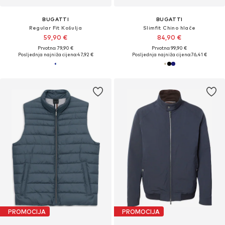
BUGATTI
BUGATTI
Regular Fit Košulja
Slimfit Chino hlače
59,90 €
84,90 €
Prvotno: 79,90 €
Prvotno: 99,90 €
Posljednja najniža cijena:
47,92 €
Posljednja najniža cijena:
76,41 €
PROMOCIJA
PROMOCIJA