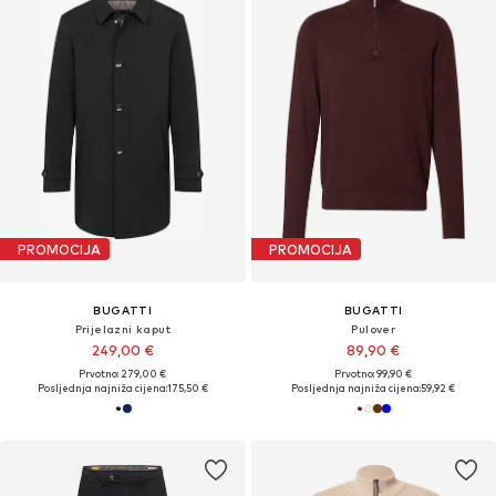
PROMOCIJA
PROMOCIJA
BUGATTI
BUGATTI
Prijelazni kaput
Pulover
249,00 €
89,90 €
Prvotno: 279,00 €
Prvotno: 99,90 €
Posljednja najniža cijena:
175,50 €
Posljednja najniža cijena:
59,92 €