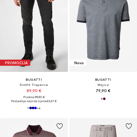
PROMOCIJA
Novo
BUGATTI
BUGATTI
Slimfit Traperice
Majica
89,90 €
79,90 €
Prvotno: 99,90 €
Posljednja najniža cijena:
63,67 €
+
4