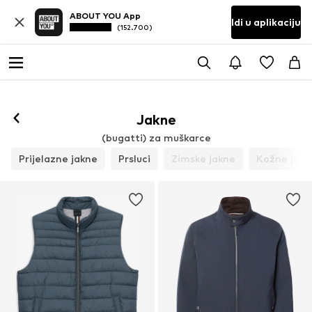
ABOUT YOU App
Idi u aplikaciju
(152.700)
Prati
Jakne
(bugatti) za muškarce
Prijelazne jakne
Prsluci
Zimske jakne
Kožne jakn