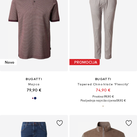
Novo
PROMOCIJA
BUGATTI
BUGATTI
Majica
Tapered Chino hlače 'Flexcity'
79,90 €
74,90 €
Prvotno: 99,90 €
Posljednja najniža cijena:
59,92 €