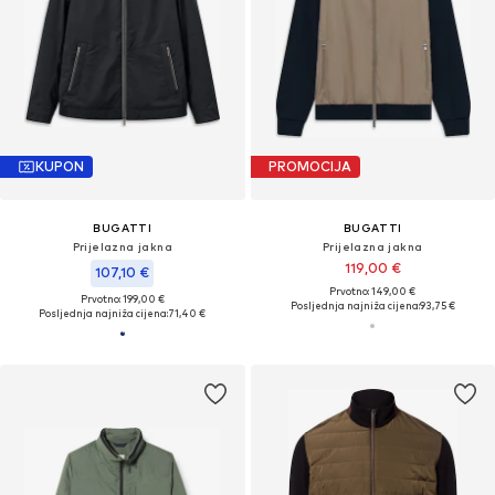
KUPON
PROMOCIJA
BUGATTI
BUGATTI
Prijelazna jakna
Prijelazna jakna
119,00 €
107,10 €
Prvotno: 149,00 €
Prvotno: 199,00 €
Posljednja najniža cijena:
93,75 €
Posljednja najniža cijena:
71,40 €