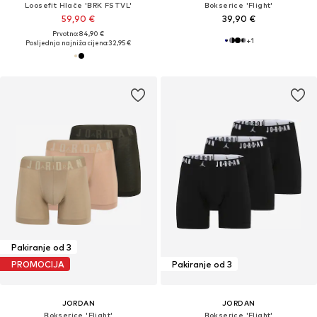
Loosefit Hlače 'BRK FSTVL'
Bokserice 'Flight'
59,90 €
39,90 €
Prvotno: 84,90 €
+
1
Posljednja najniža cijena:
32,95 €
Pakiranje od 3
PROMOCIJA
Pakiranje od 3
JORDAN
JORDAN
Bokserice 'Flight'
Bokserice 'Flight'