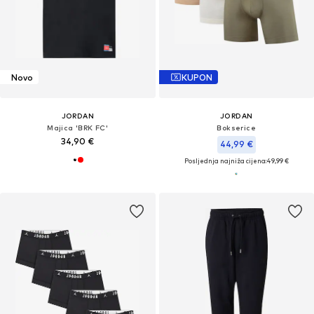
Novo
KUPON
JORDAN
JORDAN
Majica 'BRK FC'
Bokserice
34,90 €
44,99 €
Posljednja najniža cijena:
49,99 €