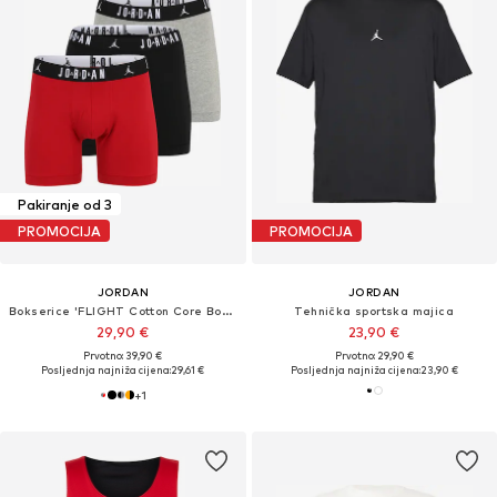
Pakiranje od 3
PROMOCIJA
PROMOCIJA
JORDAN
JORDAN
Bokserice 'FLIGHT Cotton Core Boxer Briefs'
Tehnička sportska majica
29,90 €
23,90 €
Prvotno: 39,90 €
Prvotno: 29,90 €
Posljednja najniža cijena:
29,61 €
Posljednja najniža cijena:
23,90 €
+
1