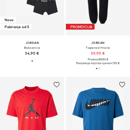
Novo
Pakiranje od 5
PROMOCIJA
JORDAN
JORDAN
Bokserice
Tapered Hlače
54,90 €
59,90 €
Prvotno: 89,90 €
Posljednja najniža cijena:
47,92 €