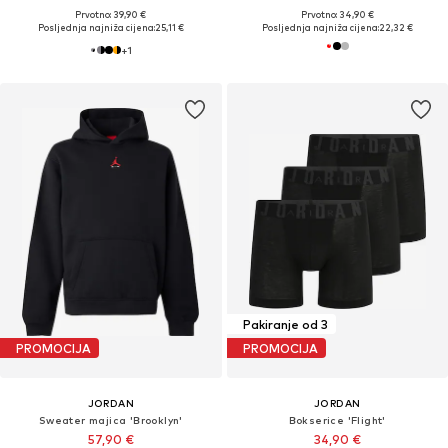
Prvotno: 39,90 €
Prvotno: 34,90 €
Posljednja najniža cijena:
25,11 €
Posljednja najniža cijena:
22,32 €
+
1
Pakiranje od 3
PROMOCIJA
PROMOCIJA
JORDAN
JORDAN
Sweater majica 'Brooklyn'
Bokserice 'Flight'
57,90 €
34,90 €