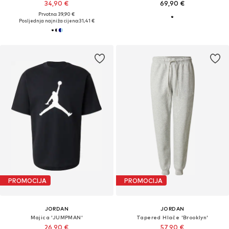
34,90 €
69,90 €
Prvotno: 39,90 €
Posljednja najniža cijena:
31,41 €
PROMOCIJA
PROMOCIJA
JORDAN
JORDAN
Majica 'JUMPMAN'
Tapered Hlače 'Brooklyn'
26,90 €
57,90 €