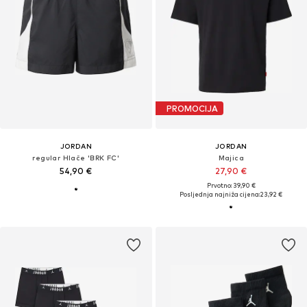
PROMOCIJA
JORDAN
JORDAN
regular Hlače 'BRK FC'
Majica
54,90 €
27,90 €
Prvotno: 39,90 €
Posljednja najniža cijena:
23,92 €