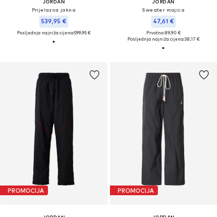
JORDAN
JORDAN
Prijelazna jakna
Sweater majica
539,95 €
47,61 €
Posljednja najniža cijena:
599,95 €
Prvotno: 89,90 €
Posljednja najniža cijena:
38,17 €
PROMOCIJA
PROMOCIJA