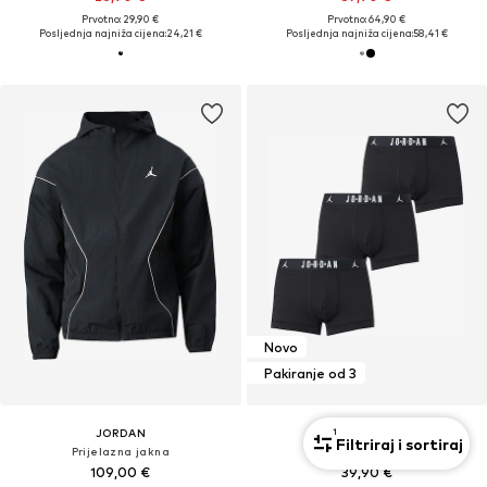
Prvotno: 29,90 €
Prvotno: 64,90 €
Posljednja najniža cijena:
24,21 €
Posljednja najniža cijena:
58,41 €
Novo
Pakiranje od 3
1
JORDAN
JORDAN
Filtriraj i sortiraj
Prijelazna jakna
Bokserice
109,00 €
39,90 €