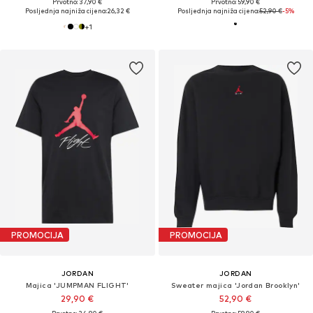
Prvotno: 37,90 €
Prvotno: 59,90 €
Posljednja najniža cijena:
26,32 €
Posljednja najniža cijena:
52,90 €
-5%
+
1
PROMOCIJA
PROMOCIJA
JORDAN
JORDAN
Majica 'JUMPMAN FLIGHT'
Sweater majica 'Jordan Brooklyn'
29,90 €
52,90 €