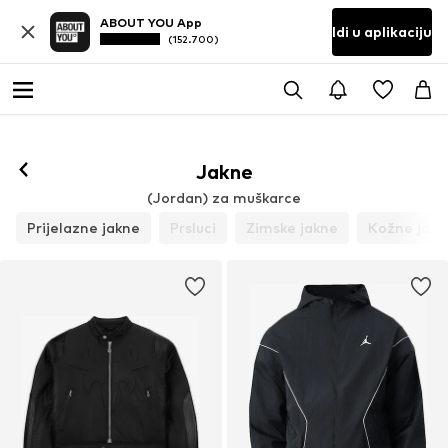
ABOUT YOU App
Idi u aplikaciju
(152.700)
Prati
Jakne
(Jordan) za muškarce
Prijelazne jakne
Prsluci
Zimske jakne
Kožne jakn