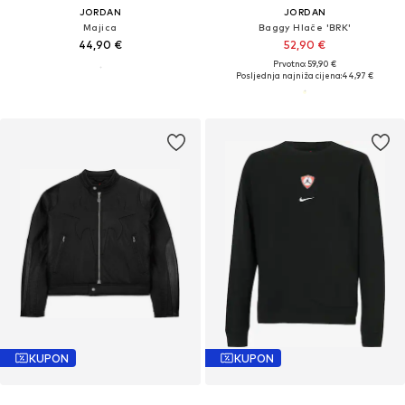
JORDAN
JORDAN
Majica
Baggy Hlače 'BRK'
44,90 €
52,90 €
Prvotno: 59,90 €
Posljednja najniža cijena:
44,97 €
KUPON
KUPON