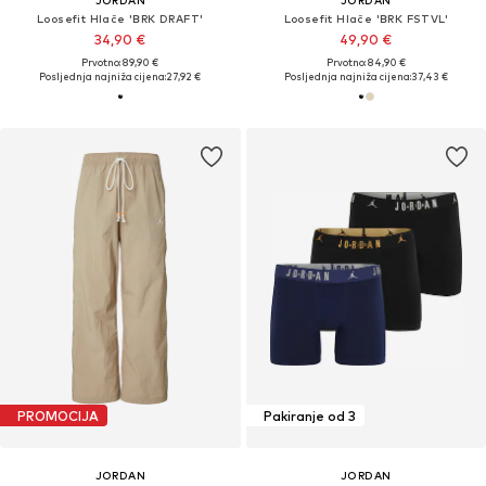
JORDAN
JORDAN
Loosefit Hlače 'BRK DRAFT'
Loosefit Hlače 'BRK FSTVL'
34,90 €
49,90 €
Prvotno: 89,90 €
Prvotno: 84,90 €
Posljednja najniža cijena:
27,92 €
Posljednja najniža cijena:
37,43 €
PROMOCIJA
Pakiranje od 3
JORDAN
JORDAN