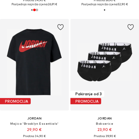
Prvotno: 34,90 €
Prvotno: 59,90 €
Posljednja najniža cijena:
26,91 €
Posljednja najniža cijena:
52,90 €
Pakiranje od 3
PROMOCIJA
PROMOCIJA
JORDAN
JORDAN
Majica 'Brooklyn Essentials'
Bokserice
29,90 €
23,90 €
Prvotno: 34,90 €
Prvotno: 39,90 €