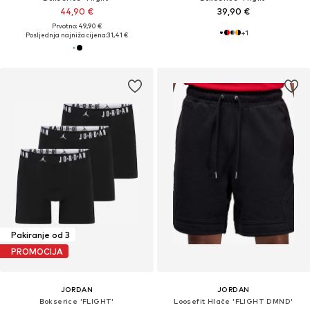
44,90 €
39,90 €
Prvotno: 49,90 €
+
1
Posljednja najniža cijena:
31,41 €
Pakiranje od 3
PROMOCIJA
JORDAN
JORDAN
Bokserice 'FLIGHT'
Loosefit Hlače 'FLIGHT DMND'