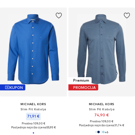
Premium
KUPON
PROMOCIJA
MICHAEL KORS
MICHAEL KORS
Slim Fit Košulja
Slim Fit Košulja
74,90 €
71,91 €
Prvotno: 109,00 €
Prvotno: 109,00 €
Posljednja najniža cijena:
31,74 €
Posljednja najniža cijena:
55,93 €
+
6