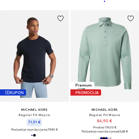
Premium
KUPON
PROMOCIJA
MICHAEL KORS
MICHAEL KORS
Regular Fit Majica
Regular Fit Majica
84,90 €
71,91 €
Prvotno: 119,00 €
Posljednja najniža cijena:
79,90 €
Posljednja najniža cijena:
63,68 €
+
3