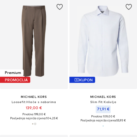
Premium
PROMOCIJA
KUPON
MICHAEL KORS
MICHAEL KORS
Loosefit Hlače s naborima
Slim Fit Košulja
139,00 €
71,91 €
Prvotno: 199,00 €
Prvotno: 109,00 €
Posljednja najniža cijena:
104,25 €
Posljednja najniža cijena:
55,93 €