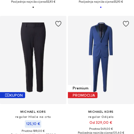
Posljednja najniža cijena:
55,93 €
Posljednja najniža cijena:
55,93 €
Premium
KUPON
PROMOCIJA
MICHAEL KORS
MICHAEL KORS
regular Hlače na crtu
regular Odijelo
Od 329,00 €
125,10 €
Prvotno: 549,00 €
Prvotno: 189,00 €
Posljednja najniža cijena:
131,40 €