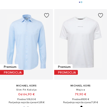
Premium
Premium
PROMOCIJA
PROMOCIJA
MICHAEL KORS
MICHAEL KORS
Slim Fit Košulja
Majica
Od 64,90 €
79,90 €
Prvotno: 109,00 €
Prvotno: 89,90 €
Posljednja najniža cijena:
43,95 €
Posljednja najniža cijena:
71,91 €