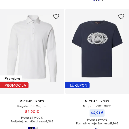
Premium
PROMOCIJA
KUPON
MICHAEL KORS
MICHAEL KORS
Regular Fit Majica
Majica 'VICTORY'
84,90 €
44,91 €
Prvotno: 119,00 €
Prvotno: 69,90 €
Posljednja najniža cijena:
63,68 €
Posljednja najniža cijena:
19,96 €
+
3