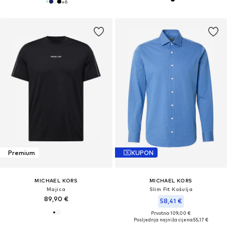
+
6
Premium
KUPON
MICHAEL KORS
MICHAEL KORS
Majica
Slim Fit Košulja
89,90 €
58,41 €
Prvotno: 109,00 €
Posljednja najniža cijena:
55,17 €