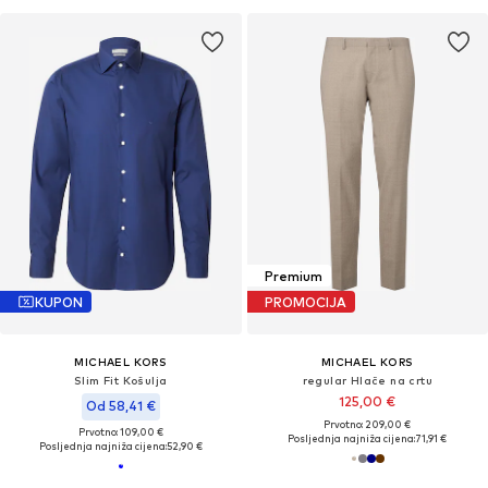
Premium
KUPON
PROMOCIJA
MICHAEL KORS
MICHAEL KORS
Slim Fit Košulja
regular Hlače na crtu
125,00 €
Od 58,41 €
Prvotno: 209,00 €
Prvotno: 109,00 €
Posljednja najniža cijena:
71,91 €
Posljednja najniža cijena:
52,90 €