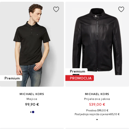
Premium
Premium
PROMOCIJA
MICHAEL KORS
MICHAEL KORS
Majica
Prijelazna jakna
99,90 €
539,00 €
Prvotno: 599,00 €
Posljednja najniža cijena:
485,10 €