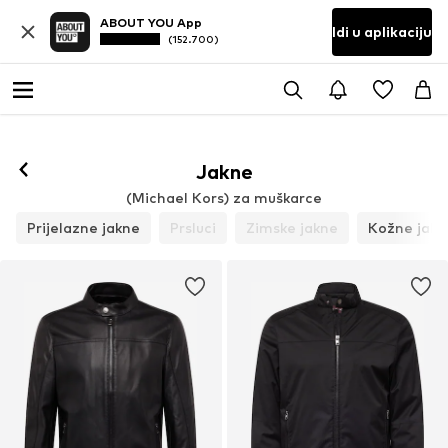
ABOUT YOU App
Idi u aplikaciju
(152.700)
Prati
Jakne
(Michael Kors) za muškarce
Prijelazne jakne
Prsluci
Zimske jakne
Kožne jakn