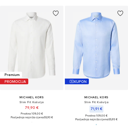
Premium
PROMOCIJA
KUPON
MICHAEL KORS
MICHAEL KORS
Slim Fit Košulja
Slim Fit Košulja
79,90 €
71,91 €
Prvotno: 109,00 €
Prvotno: 109,00 €
Posljednja najniža cijena:
55,93 €
Posljednja najniža cijena:
55,93 €