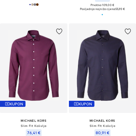
Prvotno: 109,00 €
Posljednja najniža cijena:
55,93 €
KUPON
KUPON
MICHAEL KORS
MICHAEL KORS
Slim Fit Košulja
Slim Fit Košulja
76,41 €
80,91 €