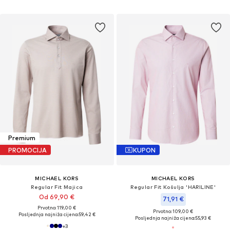
Premium
PROMOCIJA
KUPON
MICHAEL KORS
MICHAEL KORS
Regular Fit Majica
Regular Fit Košulja 'HARILINE'
Od 69,90 €
71,91 €
Prvotno: 119,00 €
Prvotno: 109,00 €
Posljednja najniža cijena:
59,42 €
Posljednja najniža cijena:
55,93 €
+
3