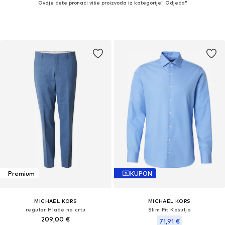
Ovdje ćete pronaći više proizvoda iz kategorije" Odjeća"
Premium
KUPON
MICHAEL KORS
MICHAEL KORS
regular Hlače na crtu
Slim Fit Košulja
209,00 €
71,91 €