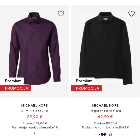
Premium
Premium
PROMOCIJA
PROMOCIJA
MICHAEL KORS
MICHAEL KORS
Slim Fit Košulja
Regular Fit Majica
89,90 €
69,90 €
Prvotno: 109,00 €
Prvotno: 119,00 €
Posljednja najniža cijena:
67,41 €
Posljednja najniža cijena:
59,42 €
+
3