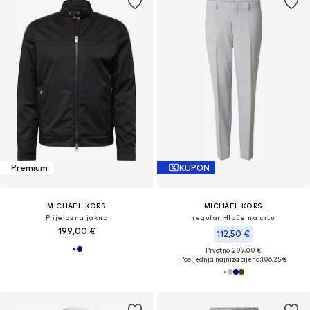
Premium
KUPON
MICHAEL KORS
MICHAEL KORS
Prijelazna jakna
regular Hlače na crtu
199,00 €
112,50 €
Prvotno: 209,00 €
Posljednja najniža cijena:
106,25 €