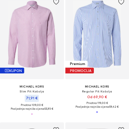
Premium
KUPON
PROMOCIJA
MICHAEL KORS
MICHAEL KORS
Slim Fit Košulja
Regular Fit Košulja
Od 69,90 €
71,91 €
Prvotno: 119,00 €
Prvotno: 109,00 €
Posljednja najniža cijena:
59,42 €
Posljednja najniža cijena:
55,93 €