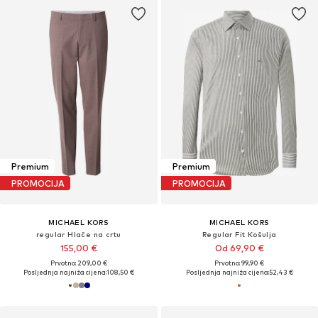
Premium
Premium
PROMOCIJA
PROMOCIJA
MICHAEL KORS
MICHAEL KORS
regular Hlače na crtu
Regular Fit Košulja
155,00 €
Od 69,90 €
Prvotno: 209,00 €
Prvotno: 99,90 €
Posljednja najniža cijena:
108,50 €
Posljednja najniža cijena:
52,43 €