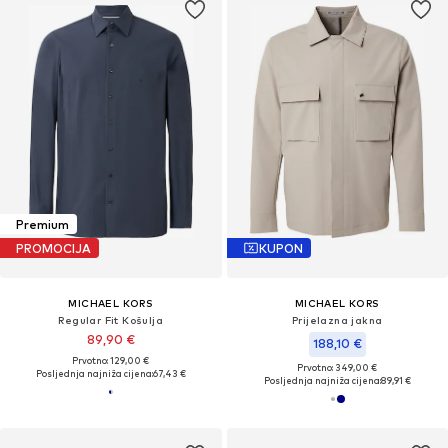
Premium
PROMOCIJA
KUPON
MICHAEL KORS
MICHAEL KORS
Regular Fit Košulja
Prijelazna jakna
89,90 €
188,10 €
Prvotno: 129,00 €
Prvotno: 349,00 €
Posljednja najniža cijena:
67,43 €
Posljednja najniža cijena:
89,91 €