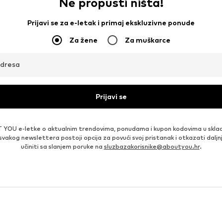
Ne propusti ništa!
Prijavi se za e-letak i primaj ekskluzivne ponude
Za žene
Za muškarce
adresa
Prijavi se
 YOU e-letke o aktualnim trendovima, ponudama i kupon kodovima u skla
 svakog newslettera postoji opcija za povući svoj pristanak i otkazati daljn
učiniti sa slanjem poruke na
sluzbazakorisnike@aboutyou.hr
.