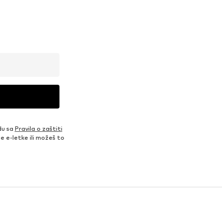
du sa
Pravila o zaštiti
je e-letke ili možeš to