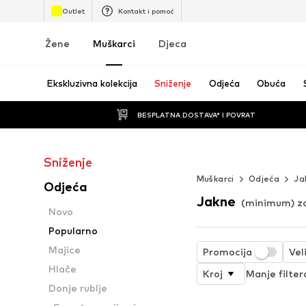
Outlet
Kontakt i pomoć
Žene
Muškarci
Djeca
Ekskluzivna kolekcija
Sniženje
Odjeća
Obuća
BESPLATNA DOSTAVA* I POVRAT
Sniženje
STREETWEAR U 
Muškarci
Odjeća
Ja
Odjeća
Jakne
(minimum) z
Novo
Popularno
Majice
Promocija
Vel
Hlače
Kroj
Manje filter
Donje rublje