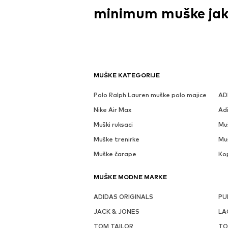
minimum muške ja
MUŠKE KATEGORIJE
Polo Ralph Lauren muške polo majice
AD
Nike Air Max
Ad
Muški ruksaci
Mu
Muške trenirke
Mu
Muške čarape
Ko
MUŠKE MODNE MARKE
ADIDAS ORIGINALS
PU
JACK & JONES
LA
TOM TAILOR
TO