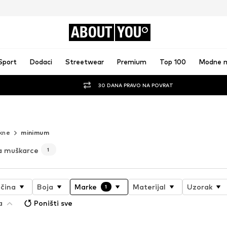
ABOUT
YOU
Sport
Dodaci
Streetwear
Premium
Top 100
Modne 
30 DANA PRAVO NA POVRAT
SVOJEM NAJBOLJEM IZDANJU
kne
minimum
a muškarce
1
ičina
Boja
Marke
Materijal
Uzorak
1
a
Poništi sve