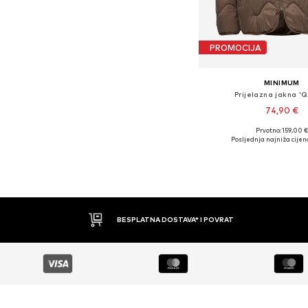
PROMOCIJA
MINIMUM
Prijelazna jakna '
74,90 €
Prvotno: 159,00 €
Dostupne veličine
Posljednja najniža cijen
Dodaj u košar
BESPLATNA DOSTAVA* I POVRAT