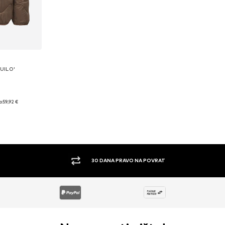
QUILO'
: L
a:
59,92 €
icu
30 DANA PRAVO NA POVRAT