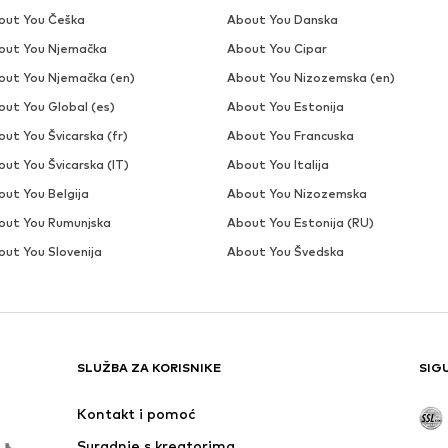
out You Češka
About You Danska
out You Njemačka
About You Cipar
out You Njemačka (en)
About You Nizozemska (en)
out You Global (es)
About You Estonija
ut You Švicarska (fr)
About You Francuska
ut You Švicarska (IT)
About You Italija
out You Belgija
About You Nizozemska
out You Rumunjska
About You Estonija (RU)
out You Slovenija
About You Švedska
SLUŽBA ZA KORISNIKE
SIG
Kontakt i pomoć
Suradnje s kreatorima