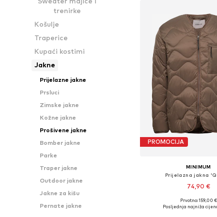
Sweater majice i
trenirke
Košulje
Traperice
Kupaći kostimi
Jakne
Prijelazne jakne
Prsluci
Zimske jakne
Kožne jakne
Prošivene jakne
PROMOCIJA
Bomber jakne
Parke
MINIMUM
Traper jakne
Prijelazna jakna '
Outdoor jakne
74,90 €
Jakne za kišu
Prvotno: 159,00 €
Dostupne veličine
Pernate jakne
Posljednja najniža cijen
Dodaj u košar