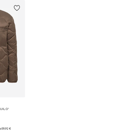
QUILO'
: L
a:
59,92 €
icu