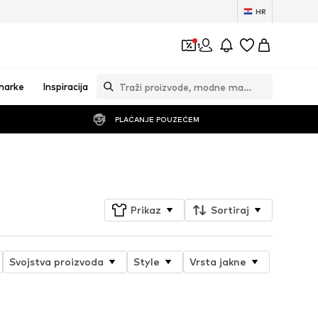
HR
1
marke
Inspiracija
PLAĆANJE POUZEĆEM
Prati
Prikaz
Sortiraj
Svojstva proizvoda
Style
Vrsta jakne