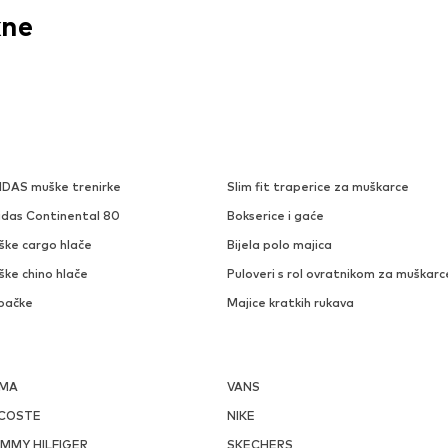
kne
IDAS muške trenirke
Slim fit traperice za muškarce
idas Continental 80
Bokserice i gaće
ške cargo hlače
Bijela polo majica
ške chino hlače
Puloveri s rol ovratnikom za muškarc
pačke
Majice kratkih rukava
MA
VANS
COSTE
NIKE
MMY HILFIGER
SKECHERS