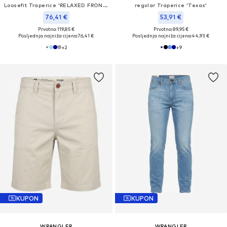
Loosefit Traperice 'RELAXED FRONTIER'
regular Traperice 'Texas'
76,41 €
53,91 €
Prvotno: 119,85 €
Prvotno: 89,95 €
Posljednja najniža cijena:
76,41 €
Posljednja najniža cijena:
44,93 €
+
2
+
9
KUPON
KUPON
WRANGLER
WRANGLER