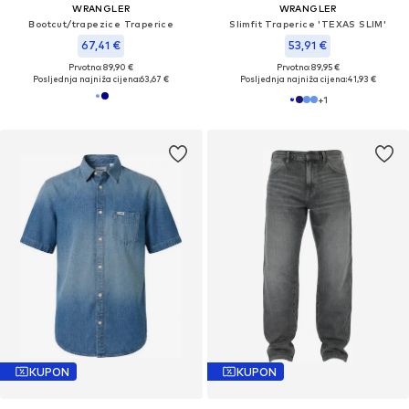
WRANGLER
WRANGLER
Bootcut/trapezice Traperice
Slimfit Traperice 'TEXAS SLIM'
67,41 €
53,91 €
Prvotno: 89,90 €
Prvotno: 89,95 €
Posljednja najniža cijena:
63,67 €
Posljednja najniža cijena:
41,93 €
+
1
KUPON
KUPON