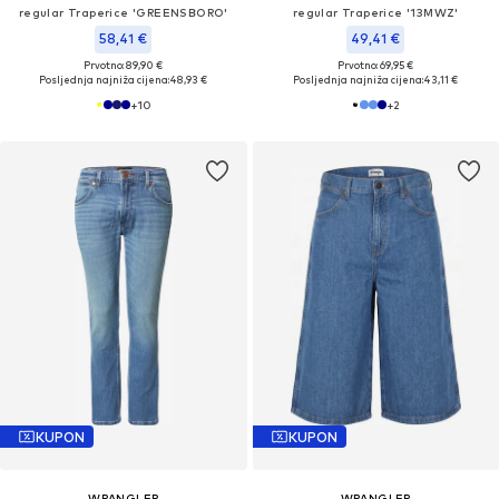
regular Traperice 'GREENSBORO'
regular Traperice '13MWZ'
58,41 €
49,41 €
Prvotno: 89,90 €
Prvotno: 69,95 €
Posljednja najniža cijena:
48,93 €
Posljednja najniža cijena:
43,11 €
+
10
+
2
KUPON
KUPON
WRANGLER
WRANGLER