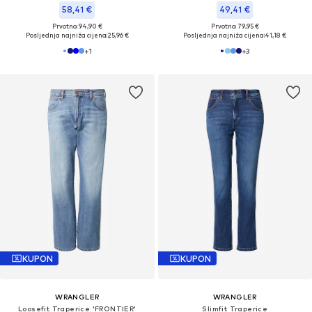
58,41 €
49,41 €
Prvotno: 94,90 €
Prvotno: 79,95 €
Posljednja najniža cijena:
25,96 €
Posljednja najniža cijena:
41,18 €
+
1
+
3
KUPON
KUPON
WRANGLER
WRANGLER
Loosefit Traperice 'FRONTIER'
Slimfit Traperice