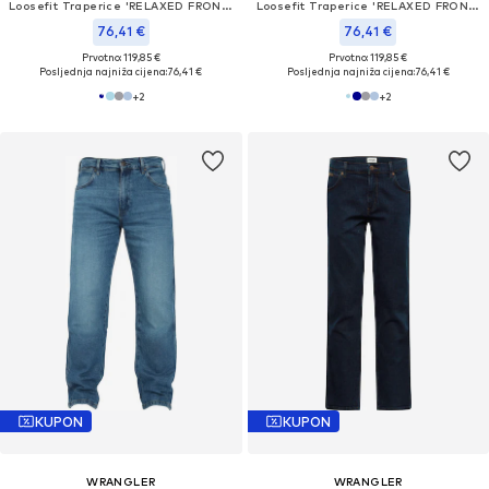
Loosefit Traperice 'RELAXED FRONTIER'
Loosefit Traperice 'RELAXED FRONTIER'
76,41 €
76,41 €
Prvotno: 119,85 €
Prvotno: 119,85 €
Posljednja najniža cijena:
76,41 €
Posljednja najniža cijena:
76,41 €
+
2
+
2
KUPON
KUPON
WRANGLER
WRANGLER