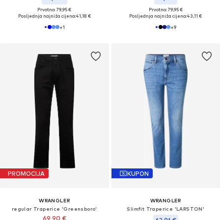
Prvotno: 79,95 €
Prvotno: 79,95 €
Posljednja najniža cijena:
41,18 €
Posljednja najniža cijena:
43,11 €
+
1
+
9
PROMOCIJA
KUPON
WRANGLER
WRANGLER
regular Traperice 'Greensboro'
Slimfit Traperice 'LARSTON'
69,90 €