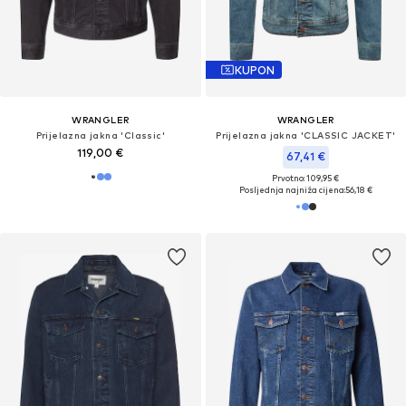
KUPON
WRANGLER
WRANGLER
Prijelazna jakna 'Classic'
Prijelazna jakna 'CLASSIC JACKET'
119,00 €
67,41 €
Prvotno: 109,95 €
Posljednja najniža cijena:
56,18 €