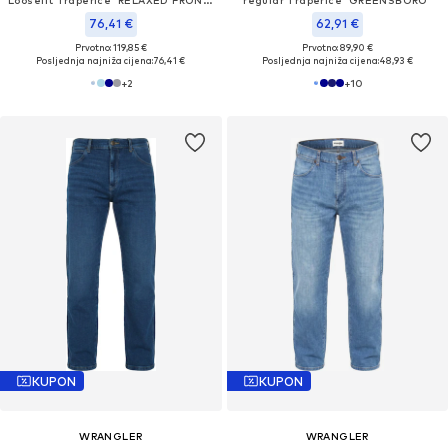
Loosefit Traperice 'RELAXED FRONTIER'
regular Traperice 'GREENSBORO'
76,41 €
62,91 €
Prvotno: 119,85 €
Prvotno: 89,90 €
Posljednja najniža cijena:
76,41 €
Posljednja najniža cijena:
48,93 €
+
2
+
10
KUPON
KUPON
WRANGLER
WRANGLER