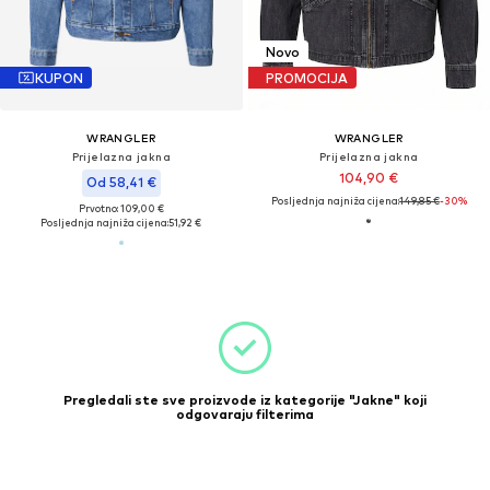
Novo
KUPON
PROMOCIJA
WRANGLER
WRANGLER
Prijelazna jakna
Prijelazna jakna
104,90 €
Od 58,41 €
Posljednja najniža cijena:
149,85 €
-30%
Prvotno: 109,00 €
Posljednja najniža cijena:
51,92 €
Pregledali ste sve proizvode iz kategorije "Jakne" koji
odgovaraju filterima