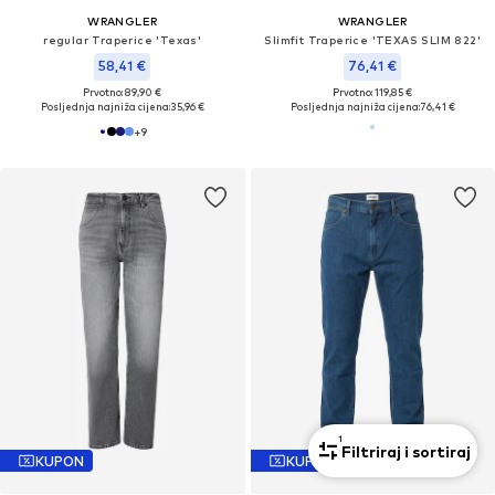
WRANGLER
WRANGLER
regular Traperice 'Texas'
Slimfit Traperice 'TEXAS SLIM 822'
58,41 €
76,41 €
Prvotno: 89,90 €
Prvotno: 119,85 €
Posljednja najniža cijena:
35,96 €
Posljednja najniža cijena:
76,41 €
+
9
1
Filtriraj i sortiraj
KUPON
KUPON