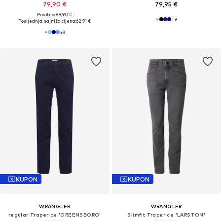
79,90 €
79,95 €
Prvotno: 89,90 €
+
9
Posljednja najniža cijena:
62,91 €
+
3
KUPON
KUPON
WRANGLER
WRANGLER
regular Traperice 'GREENSBORO'
Slimfit Traperice 'LARSTON'