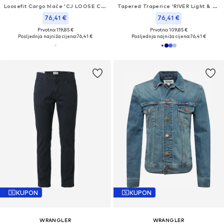
Loosefit Cargo hlače 'CJ LOOSE CARGO'
Tapered Traperice 'RIVER Light & Soft Denim'
76,41 €
76,41 €
Prvotno: 119,85 €
Prvotno: 109,85 €
Posljednja najniža cijena:
76,41 €
Posljednja najniža cijena:
76,41 €
KUPON
KUPON
WRANGLER
WRANGLER