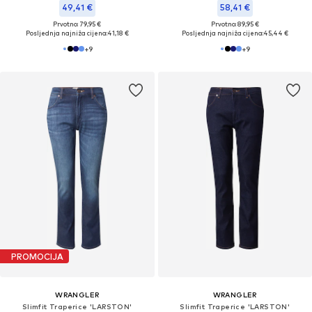
49,41 €
58,41 €
Prvotno: 79,95 €
Prvotno: 89,95 €
Posljednja najniža cijena:
41,18 €
Posljednja najniža cijena:
45,44 €
+
9
+
9
PROMOCIJA
WRANGLER
WRANGLER
Slimfit Traperice 'LARSTON'
Slimfit Traperice 'LARSTON'