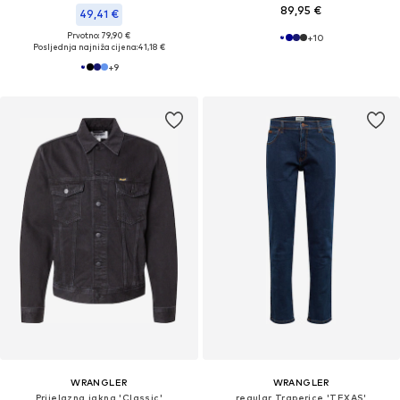
89,95 €
49,41 €
Prvotno: 79,90 €
+
10
Posljednja najniža cijena:
41,18 €
+
9
WRANGLER
WRANGLER
Prijelazna jakna 'Classic'
regular Traperice 'TEXAS'