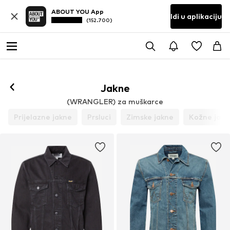
ABOUT YOU App
Idi u aplikaciju
(152.700)
Prati
Jakne
(WRANGLER) za muškarce
Prijelazne jakne
Prsluci
Zimske jakne
Kožne jakn