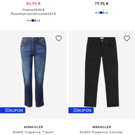
84,90 €
79,95 €
Prvotno: 94,90 €
+
3
Posljednja najniža cijena:
63,67 €
+
3
KUPON
KUPON
WRANGLER
WRANGLER
Slimfit Traperice 'Texas'
Slimfit Traperice 'Larston'