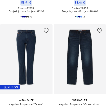
53,91 €
58,41 €
Prvotno: 79,95 €
Prvotno: 94,95 €
Posljednja najniža cijena:
31,92 €
Posljednja najniža cijena:
48,68 €
+
10
+
3
KUPON
WRANGLER
WRANGLER
regular Traperice 'Texas'
regular Traperice 'Greensboro'