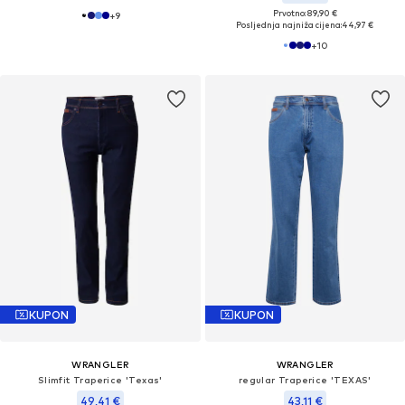
Prvotno: 89,90 €
+
9
Posljednja najniža cijena:
44,97 €
+
10
KUPON
KUPON
WRANGLER
WRANGLER
Slimfit Traperice 'Texas'
regular Traperice 'TEXAS'
49,41 €
43,11 €