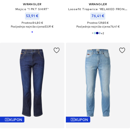
WRANGLER
WRANGLER
Majica '1 PKT SHIRT'
Loosefit Traperice 'RELAXED FRONTIER'
53,91 €
76,41 €
Prvotno: 84,80 €
Prvotno: 129,85 €
Posljednja najniža cijena:
53,91 €
Posljednja najniža cijena:
76,41 €
+
2
KUPON
KUPON