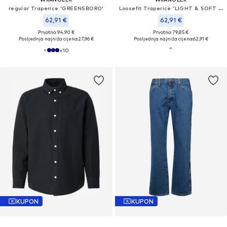
regular Traperice 'GREENSBORO'
Loosefit Traperice 'LIGHT & SOFT JORT SHORTS MID STONE'
62,91 €
62,91 €
Prvotno: 94,90 €
Prvotno: 79,85 €
Posljednja najniža cijena:
27,96 €
Posljednja najniža cijena:
62,91 €
+
10
KUPON
KUPON