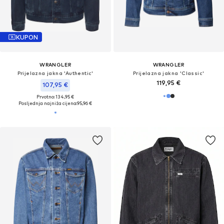
KUPON
WRANGLER
WRANGLER
Prijelazna jakna 'Authentic'
Prijelazna jakna 'Classic'
119,95 €
107,95 €
Prvotno: 134,95 €
Posljednja najniža cijena:
95,96 €