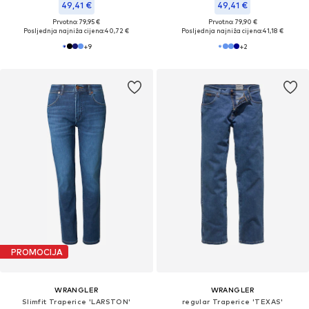
49,41 €
49,41 €
Prvotno: 79,95 €
Prvotno: 79,90 €
Posljednja najniža cijena:
40,72 €
Posljednja najniža cijena:
41,18 €
+
9
+
2
PROMOCIJA
WRANGLER
WRANGLER
Slimfit Traperice 'LARSTON'
regular Traperice 'TEXAS'