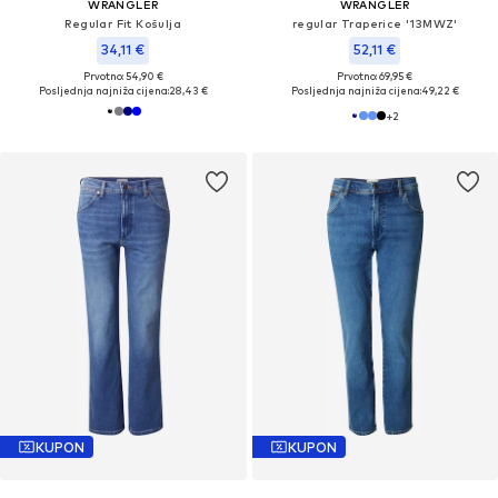
WRANGLER
WRANGLER
Regular Fit Košulja
regular Traperice '13MWZ'
34,11 €
52,11 €
Prvotno: 54,90 €
Prvotno: 69,95 €
Posljednja najniža cijena:
28,43 €
Posljednja najniža cijena:
49,22 €
+
2
KUPON
KUPON