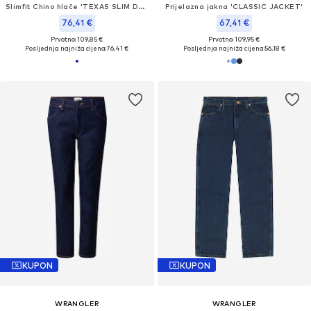
Slimfit Chino hlače 'TEXAS SLIM DARK NAVY'
Prijelazna jakna 'CLASSIC JACKET'
76,41 €
67,41 €
Prvotno: 109,85 €
Prvotno: 109,95 €
Posljednja najniža cijena:
76,41 €
Posljednja najniža cijena:
56,18 €
KUPON
KUPON
WRANGLER
WRANGLER