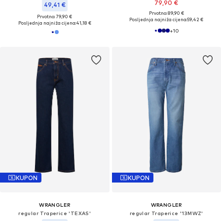
79,90 €
49,41 €
Prvotno: 89,90 €
Prvotno: 79,90 €
Posljednja najniža cijena:
59,42 €
Posljednja najniža cijena:
41,18 €
+
10
KUPON
KUPON
WRANGLER
WRANGLER
regular Traperice 'TEXAS'
regular Traperice '13MWZ'