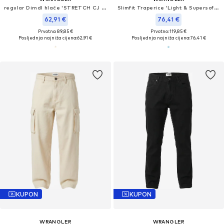
regular Dirndl hlače 'STRETCH CJ CHINO SHORTS PELICAN'
Slimfit Traperice 'Light & Supersoft LARSTON SLATE SHADE'
62,91 €
76,41 €
Prvotno: 89,85 €
Prvotno: 119,85 €
Posljednja najniža cijena:
62,91 €
Posljednja najniža cijena:
76,41 €
KUPON
KUPON
WRANGLER
WRANGLER