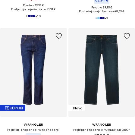
62,91 €
Prvotno: 79,95 €
Prvotno: 89,95 €
Posljednja najniža cijena:
53,91 €
Posljednja najniža cijena:
48,69 €
+
10
+
3
KUPON
Novo
WRANGLER
WRANGLER
regular Traperice 'Greensboro'
regular Traperice 'GREENSBORO'