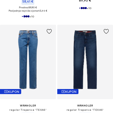
89,90 €
58,41 €
Prvotno: 89,90 €
+
10
Posljednja najniža cijena:
45,44 €
+
10
KUPON
KUPON
WRANGLER
WRANGLER
regular Traperice 'TEXAS'
regular Traperice 'TEXAS'