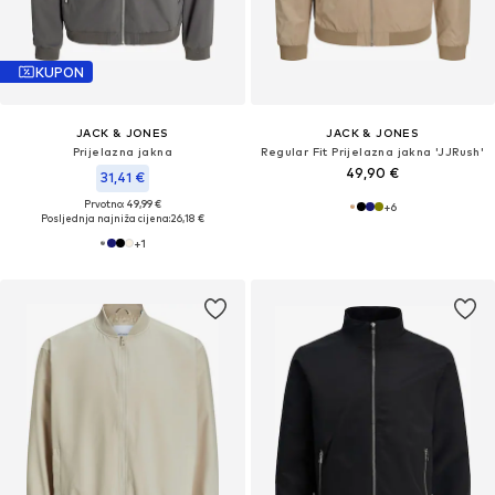
KUPON
JACK & JONES
JACK & JONES
Prijelazna jakna
Regular Fit Prijelazna jakna 'JJRush'
49,90 €
31,41 €
Prvotno: 49,99 €
+
6
Posljednja najniža cijena:
26,18 €
+
1