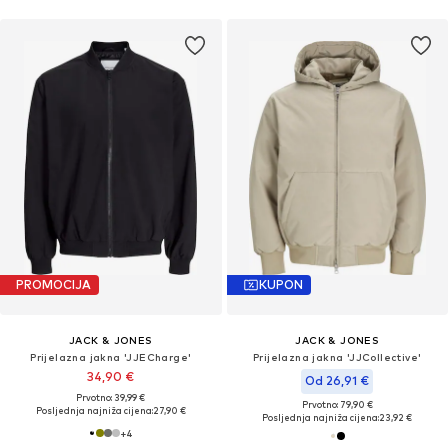
PROMOCIJA
KUPON
JACK & JONES
JACK & JONES
Prijelazna jakna 'JJECharge'
Prijelazna jakna 'JJCollective'
34,90 €
Od 26,91 €
Prvotno: 39,99 €
Prvotno: 79,90 €
Posljednja najniža cijena:
27,90 €
Posljednja najniža cijena:
23,92 €
+
4