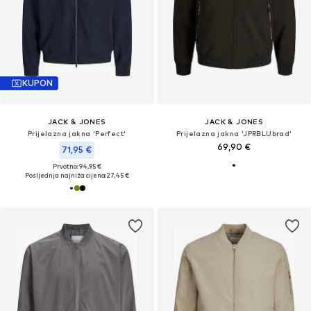
KUPON
JACK & JONES
JACK & JONES
Prijelazna jakna 'Perfect'
Prijelazna jakna 'JPRBLUbrad'
69,90 €
71,95 €
Prvotno: 94,95 €
Posljednja najniža cijena:
27,45 €