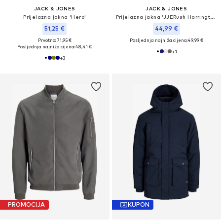
JACK & JONES
JACK & JONES
Prijelazna jakna 'Hero'
Prijelazna jakna 'JJERush Harrington'
51,25 €
44,99 €
Prvotno: 71,95 €
Posljednja najniža cijena:
49,99 €
Posljednja najniža cijena:
48,41 €
+
1
+
3
PROMOCIJA
KUPON