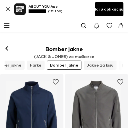
ABOUT YOU App
Idi u aplikaciju
(152.700)
Prati
Bomber jakne
(JACK & JONES) za muškarce
aper jakne
Parke
Bomber jakne
Jakne za kišu
Pr