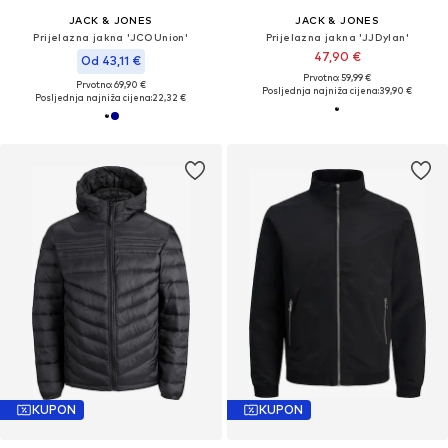
JACK & JONES
JACK & JONES
Prijelazna jakna 'JCOUnion'
Prijelazna jakna 'JJDylan'
47,90 €
Od 43,11 €
Prvotno: 59,99 €
Prvotno: 69,90 €
Posljednja najniža cijena:
39,90 €
Posljednja najniža cijena:
22,32 €
KUPON
KUPON