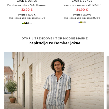
JACK & JONES
JACK & JONES
Prijelazna jakna 'JJECharge'
Prijelazna jakna 'JWHMASH'
32,90 €
34,90 €
Prvotno: 39,90 €
Prvotno: 49,90 €
Posljednja najniža cijena:
16,45 €
Posljednja najniža cijena:
26,18 €
+
4
OTKRIJ TRENDOVE I TOP MODNE MARKE
Inspiracija za Bomber jakne