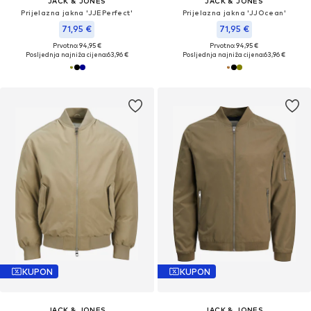
JACK & JONES
JACK & JONES
Prijelazna jakna 'JJEPerfect'
Prijelazna jakna 'JJOcean'
71,95 €
71,95 €
Prvotno: 94,95 €
Prvotno: 94,95 €
Posljednja najniža cijena:
63,96 €
Posljednja najniža cijena:
63,96 €
KUPON
KUPON
JACK & JONES
JACK & JONES