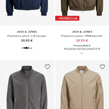
PROMOCIJA
JACK & JONES
JACK & JONES
Prijelazna jakna 'JJECharge'
Prijelazna jakna 'JPRBlaleister'
39,90 €
59,90 €
Prvotno: 69,90 €
+
4
Posljednja najniža cijena:
31,41 €