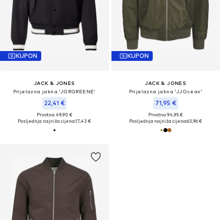
KUPON
KUPON
JACK & JONES
JACK & JONES
Prijelazna jakna 'JORGREENE'
Prijelazna jakna 'JJOcean'
22,41 €
71,95 €
Prvotno: 49,90 €
Prvotno: 94,95 €
Posljednja najniža cijena:
17,43 €
Posljednja najniža cijena:
63,96 €