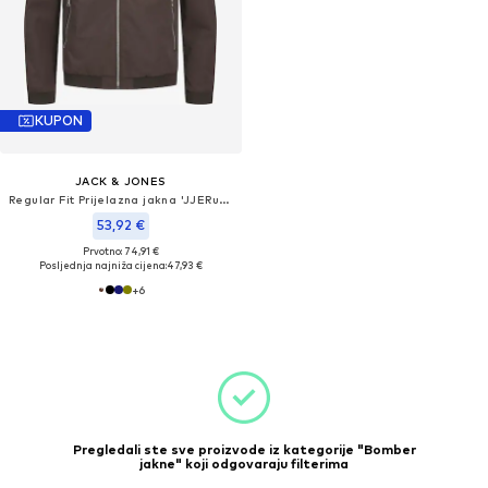
KUPON
JACK & JONES
Regular Fit Prijelazna jakna 'JJERush'
53,92 €
Prvotno: 74,91 €
Posljednja najniža cijena:
47,93 €
+
6
Pregledali ste sve proizvode iz kategorije "Bomber
jakne" koji odgovaraju filterima