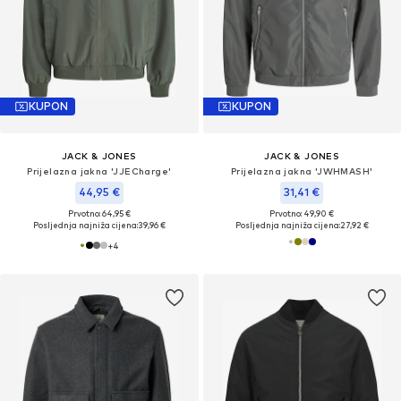
KUPON
KUPON
JACK & JONES
JACK & JONES
Prijelazna jakna 'JJECharge'
Prijelazna jakna 'JWHMASH'
44,95 €
31,41 €
Prvotno: 64,95 €
Prvotno: 49,90 €
Posljednja najniža cijena:
39,96 €
Posljednja najniža cijena:
27,92 €
+
4