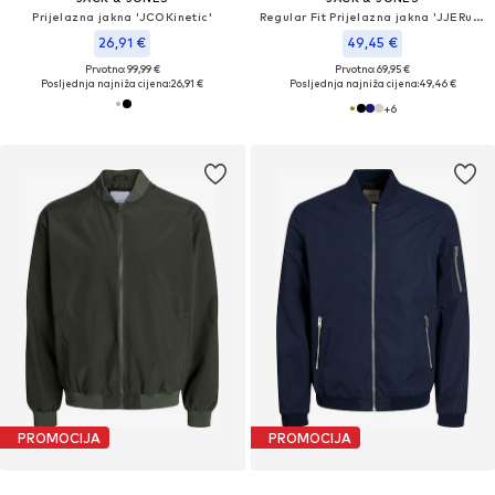
Prijelazna jakna 'JCOKinetic'
Regular Fit Prijelazna jakna 'JJERush'
26,91 €
49,45 €
Prvotno: 99,99 €
Prvotno: 69,95 €
Posljednja najniža cijena:
26,91 €
Posljednja najniža cijena:
49,46 €
+
6
PROMOCIJA
PROMOCIJA