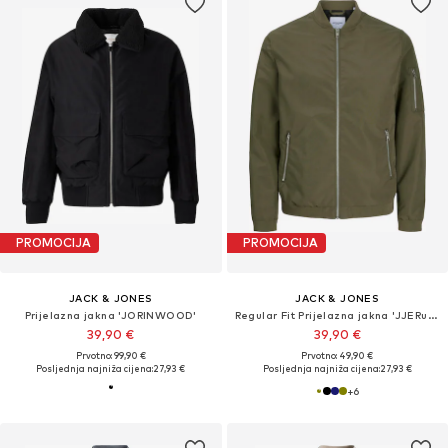
PROMOCIJA
PROMOCIJA
JACK & JONES
JACK & JONES
Prijelazna jakna 'JORINWOOD'
Regular Fit Prijelazna jakna 'JJERush'
39,90 €
39,90 €
Prvotno: 99,90 €
Prvotno: 49,90 €
Posljednja najniža cijena:
27,93 €
Posljednja najniža cijena:
27,93 €
+
6