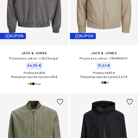
KUPON
KUPON
JACK & JONES
JACK & JONES
Prijelazna jakna 'JJECharge'
Prijelazna jakna 'JWHMASH'
44,95 €
31,41 €
Prvotno: 64,95 €
Prvotno: 49,90 €
Posljednja najniža cijena:
44,96 €
Posljednja najniža cijena:
22,43 €
+
4