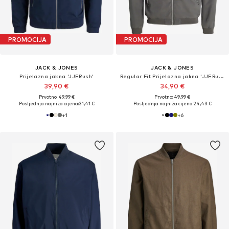
PROMOCIJA
PROMOCIJA
JACK & JONES
JACK & JONES
Prijelazna jakna 'JJERush'
Regular Fit Prijelazna jakna 'JJERush'
39,90 €
34,90 €
Prvotno: 49,99 €
Prvotno: 49,99 €
Posljednja najniža cijena:
31,41 €
Posljednja najniža cijena:
24,43 €
+
1
+
6