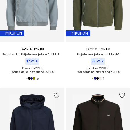
KUPON
KUPON
JACK & JONES
JACK & JONES
Regular Fit Prijelazna jakna 'JJERUSH'
Prijelazna jakna 'JJERush'
17,91 €
35,91 €
Prvotno: 49,99 €
Prvotno: 49,90 €
Posljednja najniža cijena:
17,43 €
Posljednja najniža cijena:
27,93 €
+
6
+
1