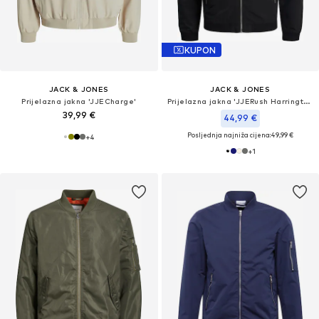
KUPON
JACK & JONES
JACK & JONES
Prijelazna jakna 'JJECharge'
Prijelazna jakna 'JJERush Harrington'
39,99 €
44,99 €
Posljednja najniža cijena:
49,99 €
+
4
+
1