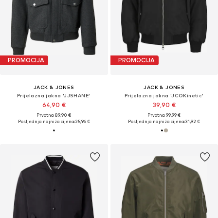
PROMOCIJA
PROMOCIJA
JACK & JONES
JACK & JONES
Prijelazna jakna 'JJSHANE'
Prijelazna jakna 'JCOKinetic'
64,90 €
39,90 €
Prvotno: 89,90 €
Prvotno: 99,99 €
Posljednja najniža cijena:
25,96 €
Posljednja najniža cijena:
31,92 €