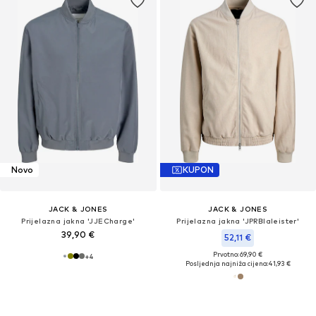
Novo
KUPON
JACK & JONES
JACK & JONES
Prijelazna jakna 'JJECharge'
Prijelazna jakna 'JPRBlaleister'
39,90 €
52,11 €
Prvotno: 69,90 €
+
4
Posljednja najniža cijena:
41,93 €