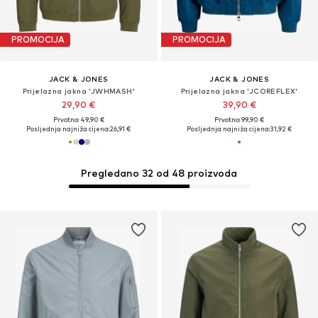
PROMOCIJA
PROMOCIJA
JACK & JONES
JACK & JONES
Prijelazna jakna 'JWHMASH'
Prijelazna jakna 'JCOREFLEX'
29,90 €
39,90 €
Prvotno: 49,90 €
Prvotno: 99,90 €
Posljednja najniža cijena:
26,91 €
Posljednja najniža cijena:
31,92 €
Pregledano 32 od 48 proizvoda