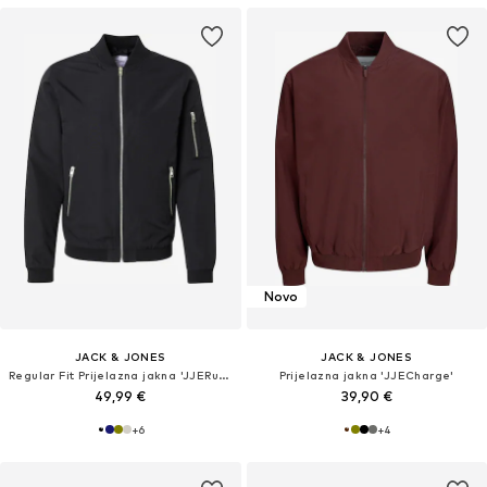
Novo
JACK & JONES
JACK & JONES
Regular Fit Prijelazna jakna 'JJERush'
Prijelazna jakna 'JJECharge'
49,99 €
39,90 €
+
6
+
4