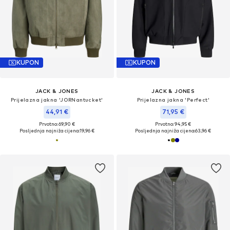
KUPON
KUPON
JACK & JONES
JACK & JONES
Prijelazna jakna 'JORNantucket'
Prijelazna jakna 'Perfect'
44,91 €
71,95 €
Prvotno: 69,90 €
Prvotno: 94,95 €
Posljednja najniža cijena:
19,96 €
Posljednja najniža cijena:
63,96 €