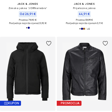
JACK & JONES
JACK & JONES
Zimska jakna 'JORNorrebro'
Prijelazna jakna
Od 26,91 €
44,91 €
Prvotno: 79,90 €
Prvotno: 59,99 €
Posljednja najniža cijena:
23,92 €
Posljednja najniža cijena:
43,11 €
+
5
KUPON
PROMOCIJA