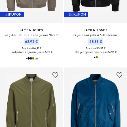
KUPON
KUPON
JACK & JONES
JACK & JONES
Regular Fit Prijelazna jakna 'Rush'
Prijelazna jakna 'JJEOcean'
62,92 €
68,35 €
Prvotno: 84,91 €
Prvotno: 90,95 €
Posljednja najniža cijena:
55,93 €
Posljednja najniža cijena:
56,96 €
+
6