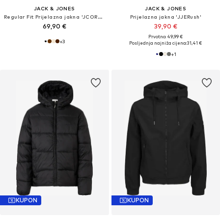
JACK & JONES
JACK & JONES
Regular Fit Prijelazna jakna 'JCORocky'
Prijelazna jakna 'JJERush'
69,90 €
39,90 €
Prvotno: 49,99 €
+
3
Posljednja najniža cijena:
31,41 €
+
1
KUPON
KUPON