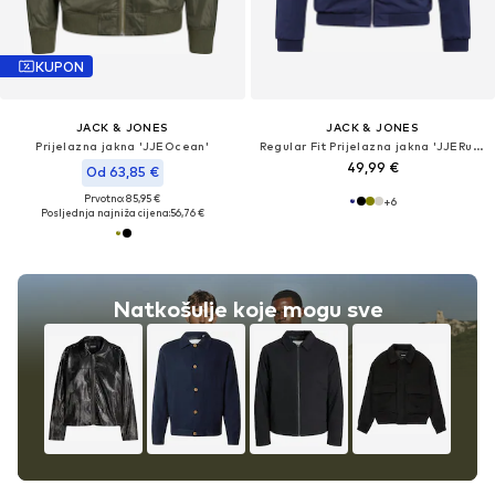
KUPON
JACK & JONES
JACK & JONES
Prijelazna jakna 'JJEOcean'
Regular Fit Prijelazna jakna 'JJERush'
49,99 €
Od 63,85 €
Prvotno: 85,95 €
+
6
Posljednja najniža cijena:
56,76 €
Natkošulje koje mogu sve