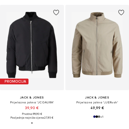
PROMOCIJA
JACK & JONES
JACK & JONES
Prijelazna jakna 'JCOAURA'
Prijelazna jakna 'JJERush'
39,90 €
49,99 €
Prvotno: 99,90 €
+
1
Posljednja najniža cijena:
27,93 €