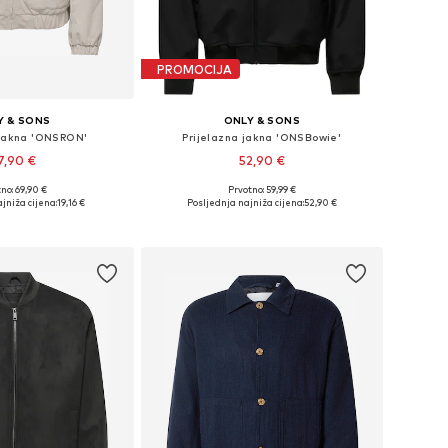
PROMOCIJA
Y & SONS
ONLY & SONS
 jakna 'ONSRON'
Prijelazna jakna 'ONSBowie'
7,90 €
52,90 €
no: 69,90 €
Prvotno: 59,99 €
eličine: S, M, L
Dostupne veličine: XS, S, M, L, XL, XXL
jniža cijena:
19,16 €
Posljednja najniža cijena:
52,90 €
u košaricu
Dodaj u košaricu