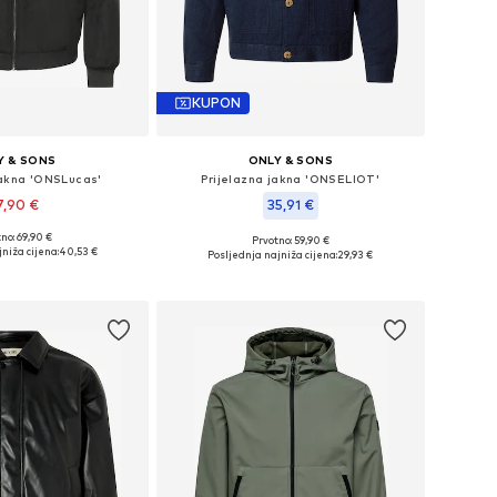
KUPON
Y & SONS
ONLY & SONS
jakna 'ONSLucas'
Prijelazna jakna 'ONSELIOT'
7,90 €
35,91 €
no: 69,90 €
Prvotno: 59,90 €
: XS, S, M, L, XL, XXL
Dostupne veličine: M, L, XL, XXL
niža cijena:
40,53 €
Posljednja najniža cijena:
29,93 €
u košaricu
Dodaj u košaricu