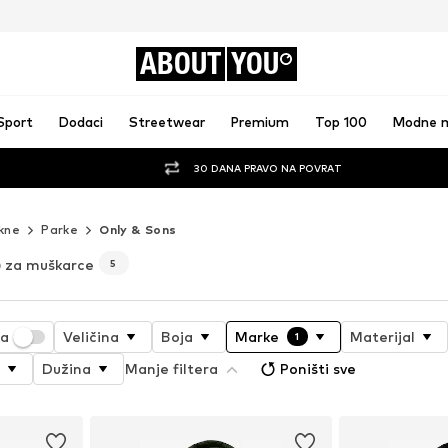
ABOUT
YOU
Sport
Dodaci
Streetwear
Premium
Top 100
Modne 
30 DANA PRAVO NA POVRAT
kne
Parke
Only & Sons
) za muškarce
5
ja
Veličina
Boja
Marke
Materijal
1
Dužina
Manje filtera
Poništi sve