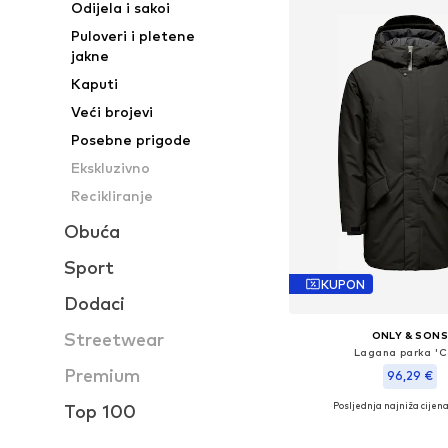
Odijela i sakoi
Puloveri i pletene
jakne
Kaputi
Veći brojevi
Posebne prigode
Ekskluzivno
Recikliranje
Obuća
Sport
KUPON
Dodaci
Streetwear
ONLY & SON
Lagana parka 'C
Premium
96,29 €
Posljednja najniža cijena
Top 100
Dostupne veličine:
Dodaj u košar