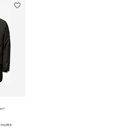
S
arl'
:
106,99 €
 XXL
icu