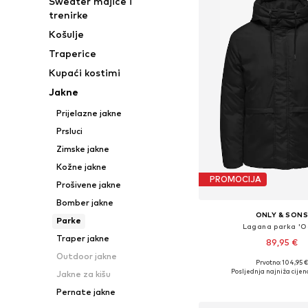
Sweater majice i
trenirke
Košulje
Traperice
Kupaći kostimi
Jakne
Prijelazne jakne
Prsluci
Zimske jakne
Kožne jakne
PROMOCIJA
Prošivene jakne
Bomber jakne
ONLY & SON
Parke
Lagana parka 'O
Traper jakne
89,95 €
Outdoor jakne
Prvotno: 104,95 €
Dostupne veličine: S, 
Posljednja najniža cijen
Jakne za kišu
Dodaj u košar
Pernate jakne