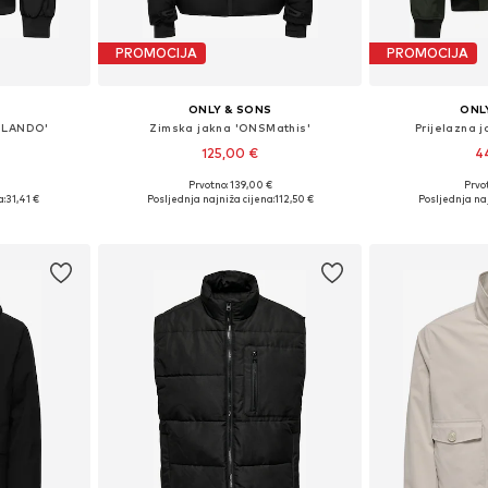
PROMOCIJA
PROMOCIJA
S
ONLY & SONS
ONL
NSLANDO'
Zimska jakna 'ONSMathis'
Prijelazna 
125,00 €
4
Prvotno: 139,00 €
Prvot
L, XL, XXL
Dostupne veličine: XS, S, M, L, XL, XXL
Dostupne veličine
a:
31,41 €
Posljednja najniža cijena:
112,50 €
Posljednja naj
icu
Dodaj u košaricu
Dodaj 