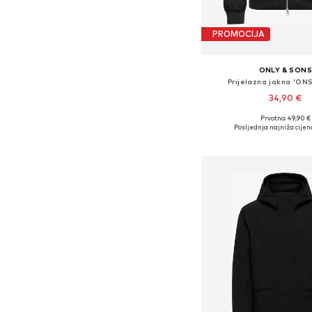
PROMOCIJA
ONLY & SON
Prijelazna jakna 'O
34,90 €
Prvotno: 49,90 €
Dostupne veličine: S, M, 
Posljednja najniža cijen
Dodaj u košar