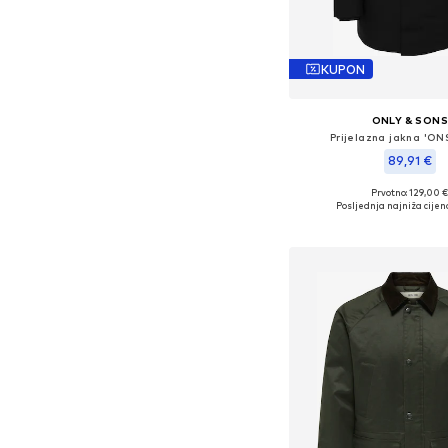
KUPON
ONLY & SON
Prijelazna jakna 'ON
89,91 €
Prvotno: 129,00 
Dostupne veličine: XS, S
Posljednja najniža cijen
Dodaj u košar