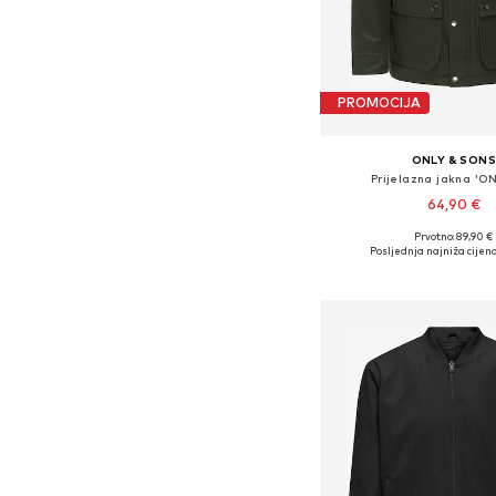
PROMOCIJA
ONLY & SON
Prijelazna jakna '
64,90 €
Prvotno: 89,90 €
Dostupne veličine: S, M, 
Posljednja najniža cijena
Dodaj u košar