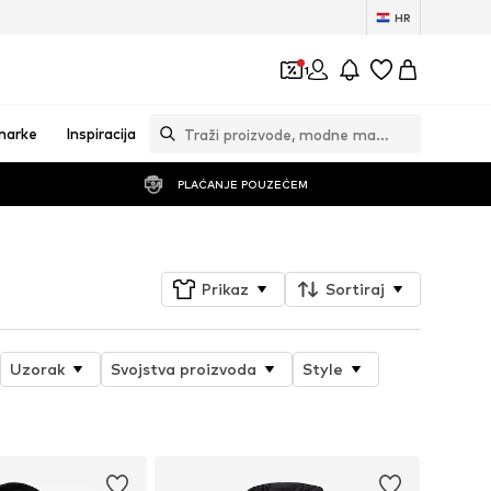
HR
1
marke
Inspiracija
PLAĆANJE POUZEĆEM
Prikaz
Sortiraj
Uzorak
Svojstva proizvoda
Style