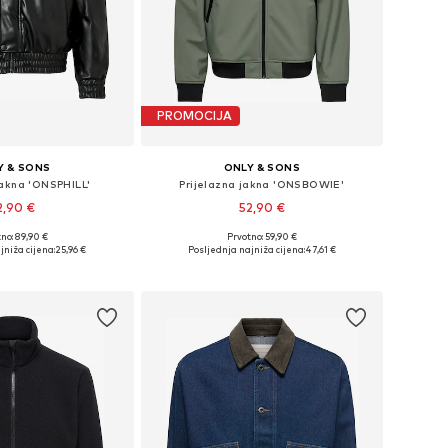
PROMOCIJA
Y & SONS
ONLY & SONS
jakna 'ONSPHILL'
Prijelazna jakna 'ONSBOWIE'
2,90 €
52,90 €
no: 89,90 €
Prvotno: 59,90 €
ičine: S, M, L, XL
Dostupne veličine: XS, S, M, L, XL, XXL
jniža cijena:
25,96 €
Posljednja najniža cijena:
47,61 €
u košaricu
Dodaj u košaricu