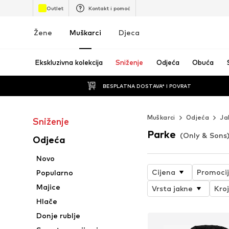
Outlet
Kontakt i pomoć
Žene
Muškarci
Djeca
Ekskluzivna kolekcija
Sniženje
Odjeća
Obuća
BESPLATNA DOSTAVA* I POVRAT
Muškarci
Odjeća
Ja
Sniženje
Parke
(Only & Sons
Odjeća
Novo
Cijena
Promoci
Popularno
Majice
Vrsta jakne
Kroj
Hlače
Donje rublje