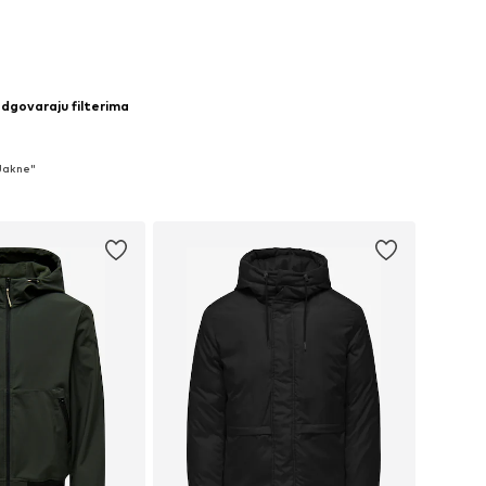
odgovaraju filterima
 Jakne"