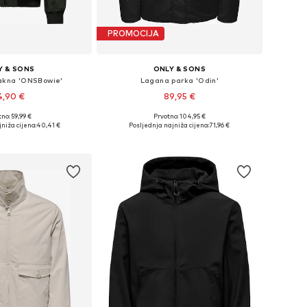
PROMOCIJA
Y & SONS
ONLY & SONS
jakna 'ONSBowie'
Lagana parka 'Odin'
4,90 €
89,95 €
no: 59,99 €
Prvotno: 104,95 €
: XS, S, M, L, XL, XXL
Dostupne veličine: S, M, L, XXL
niža cijena:
40,41 €
Posljednja najniža cijena:
71,96 €
u košaricu
Dodaj u košaricu