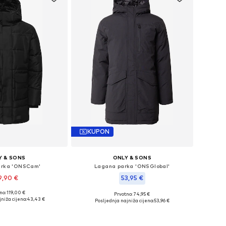
KUPON
Y & SONS
ONLY & SONS
arka 'ONSCam'
Lagana parka 'ONSGlobal'
9,90 €
53,95 €
no: 119,00 €
Prvotno: 74,95 €
ine: XS, S, M, L, XL
Dostupne veličine: XL
niža cijena:
43,43 €
Posljednja najniža cijena:
53,96 €
u košaricu
Dodaj u košaricu