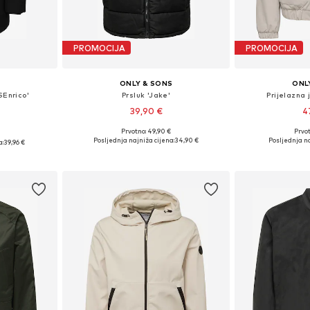
PROMOCIJA
PROMOCIJA
S
ONLY & SONS
ONL
SEnrico'
Prsluk 'Jake'
Prijelazna
39,90 €
4
Prvotno: 49,90 €
Prvot
€
Dostupne veličine: XS, S, M, L, XL, XXL
Dostupne v
, M, L, XL
Posljednja najniža cijena:
34,90 €
Posljednja na
a:
39,96 €
Dodaj u košaricu
Dodaj 
icu