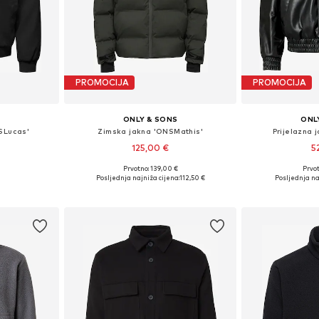
PROMOCIJA
PROMOCIJA
S
ONLY & SONS
ONL
NSLucas'
Zimska jakna 'ONSMathis'
Prijelazna 
125,00 €
5
Prvotno: 139,00 €
Prvot
, L, XL, XXL
Dostupne veličine: XS, S, M, L, XL, XXL
Dostupne vel
Posljednja najniža cijena:
112,50 €
Posljednja na
icu
Dodaj u košaricu
Dodaj 