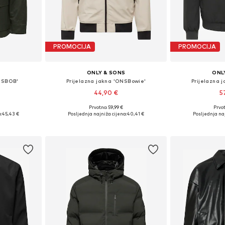
PROMOCIJA
PROMOCIJA
S
ONLY & SONS
ONL
ONSBOB'
Prijelazna jakna 'ONSBowie'
Prijelazna 
44,90 €
5
Prvotno: 59,99 €
Prvot
L, XL, XXL
Dostupne veličine: XS, S, M, L, XL, XXL
Dostupne veličine
:
45,43 €
Posljednja najniža cijena:
40,41 €
Posljednja naj
icu
Dodaj u košaricu
Dodaj 