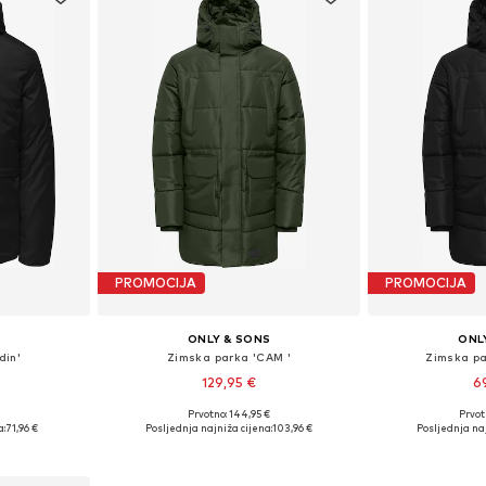
PROMOCIJA
PROMOCIJA
S
ONLY & SONS
ONL
din'
Zimska parka 'CAM '
Zimska p
129,95 €
6
Prvotno: 144,95 €
Prvot
M, L, XXL
Dostupne veličine: S, M, L, XL, XXL
Dostupne velič
a:
71,96 €
Posljednja najniža cijena:
103,96 €
Posljednja naj
icu
Dodaj u košaricu
Dodaj 