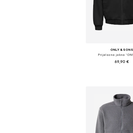
ONLY & SON
Prijelazna jakna 'O
69,90 €
Dostupne veličine: XS, S, M
Dodaj u košar