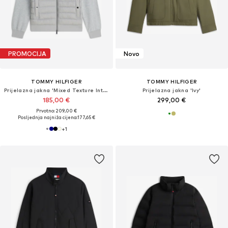
PROMOCIJA
Novo
TOMMY HILFIGER
TOMMY HILFIGER
Prijelazna jakna 'Mixed Texture Intechno Zip-thru'
Prijelazna jakna 'Ivy'
185,00 €
299,00 €
Prvotno: 209,00 €
Posljednja najniža cijena:
177,65 €
+
1