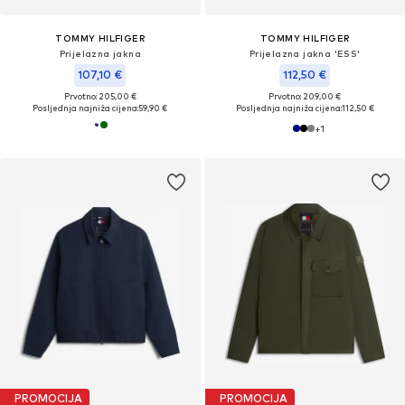
TOMMY HILFIGER
TOMMY HILFIGER
Prijelazna jakna
Prijelazna jakna 'ESS'
107,10 €
112,50 €
Prvotno: 205,00 €
Prvotno: 209,00 €
Posljednja najniža cijena:
59,90 €
Posljednja najniža cijena:
112,50 €
+
1
PROMOCIJA
PROMOCIJA