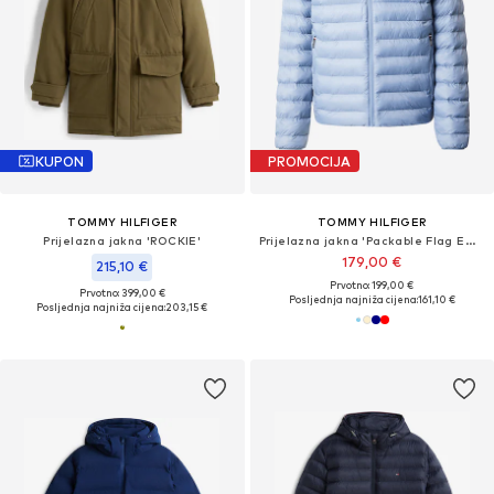
KUPON
PROMOCIJA
TOMMY HILFIGER
TOMMY HILFIGER
Prijelazna jakna 'ROCKIE'
Prijelazna jakna 'Packable Flag Embroidery Padded'
179,00 €
215,10 €
Prvotno: 199,00 €
Prvotno: 399,00 €
Posljednja najniža cijena:
161,10 €
Posljednja najniža cijena:
203,15 €