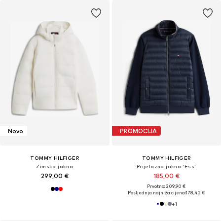
Novo
PROMOCIJA
TOMMY HILFIGER
TOMMY HILFIGER
Zimska jakna
Prijelazna jakna 'Ess'
299,00 €
185,00 €
Prvotno: 209,90 €
Posljednja najniža cijena:
178,42 €
+
1