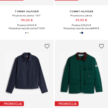
TOMMY HILFIGER
TOMMY HILFIGER
Prijelazna jakna 'IVY'
Prijelazna jakna
119,00 €
99,90 €
Prvotno: 249,00 €
Prvotno: 205,00 €
Posljednja najniža cijena:
77,35 €
Posljednja najniža cijena:
69,93 €
PROMOCIJA
PROMOCIJA