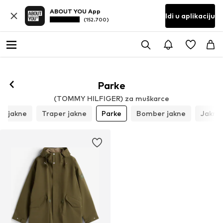
ABOUT YOU App
Idi u aplikaciju
(152.700)
Parke
(TOMMY HILFIGER) za muškarce
r jakne
Traper jakne
Parke
Bomber jakne
Jakne 