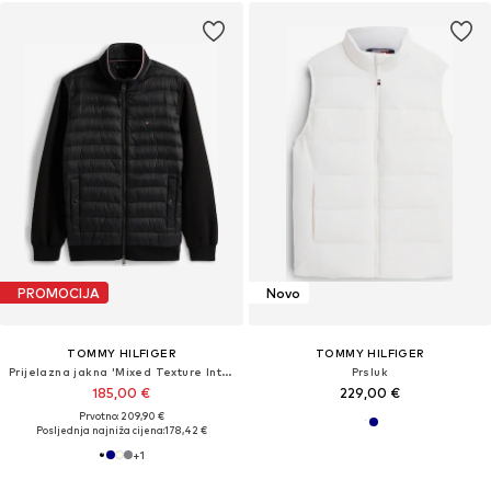
PROMOCIJA
Novo
TOMMY HILFIGER
TOMMY HILFIGER
Prijelazna jakna 'Mixed Texture Intechno Zip-thru'
Prsluk
185,00 €
229,00 €
Prvotno: 209,90 €
Posljednja najniža cijena:
178,42 €
+
1