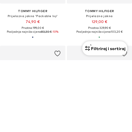
TOMMY HILFIGER
TOMMY HILFIGER
Prijelazna jakna 'Packable Ivy'
Prijelazna jakna
74,90 €
129,00 €
Prvotno: 199,00 €
Prvotno: 329,90 €
Posljednja najniža cijena:
83,30 €
-10%
Posljednja najniža cijena:
103,20 €
1
Filtriraj i sortiraj
PROMOCIJA
PROMOCIJA