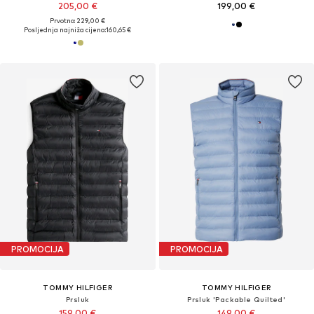
205,00 €
199,00 €
Prvotno: 229,00 €
Posljednja najniža cijena:
160,65 €
PROMOCIJA
PROMOCIJA
TOMMY HILFIGER
TOMMY HILFIGER
Prsluk
Prsluk 'Packable Quilted'
159,00 €
149,00 €