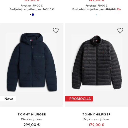
Prvotno: 179,00 €
Prvotno: 179,00 €
Posljednja najniža cijena:
143,10 €
Posljednja najniža cijena:
152,15 €
-2%
Novo
PROMOCIJA
TOMMY HILFIGER
TOMMY HILFIGER
Zimska jakna
Prijelazna jakna
299,00 €
179,00 €