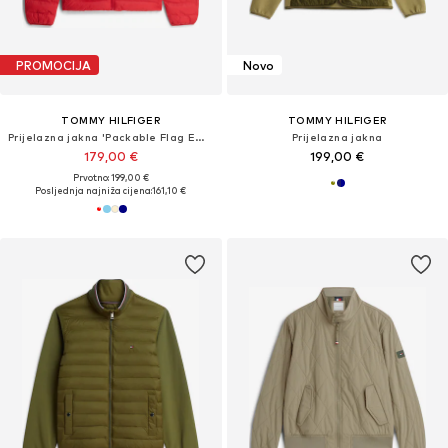
PROMOCIJA
Novo
TOMMY HILFIGER
TOMMY HILFIGER
Prijelazna jakna 'Packable Flag Embroidery Padded'
Prijelazna jakna
179,00 €
199,00 €
Prvotno: 199,00 €
Posljednja najniža cijena:
161,10 €