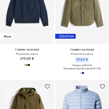
Novo
KUPON
TOMMY HILFIGER
TOMMY HILFIGER
Prijelazna jakna
Prijelazna jakna
279,00 €
121,50 €
Prvotno: 229,00 €
Posljednja najniža cijena:
114,75 €