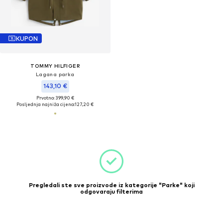
KUPON
TOMMY HILFIGER
Lagana parka
143,10 €
Prvotno: 399,90 €
Posljednja najniža cijena:
127,20 €
Pregledali ste sve proizvode iz kategorije "Parke" koji
odgovaraju filterima