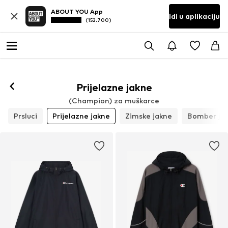
ABOUT YOU App
Idi u aplikaciju
(152.700)
Prati
Prijelazne jakne
(Champion) za muškarce
Prsluci
Prijelazne jakne
Zimske jakne
Bomber ja