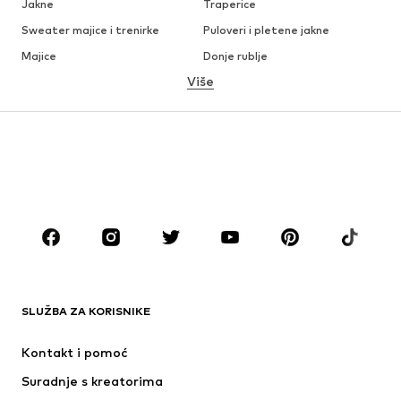
Jakne
Traperice
Sweater majice i trenirke
Puloveri i pletene jakne
Majice
Donje rublje
Više
Hlače
Košulje
Kaputi
Odijela i sakoi
Kupaći kostimi
Veći brojevi
Obuća
Sport
Dodaci
Premium
ODJEĆA
Novo
Popularno
Majice
Traperice
SLUŽBA ZA KORISNIKE
Jakne
Sweater majice i trenirke
Hlače
Košulje
Kontakt i pomoć
Donje rublje
Puloveri i pletene jakne
Suradnje s kreatorima
Odijela i sakoi
Kaputi