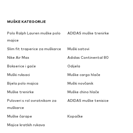
MUŠKE KATEGORIJE
Polo Ralph Lauren muške polo
ADIDAS muške trenirke
majice
Slim fit traperice za muškarce
Muški satovi
Nike Air Max
Adidas Continental 80
Bokserice i gaće
Odijela
Muški ruksaci
Muške cargo hlače
Bijela polo majica
Muški novčanik
Muške trenirke
Muške chino hlače
Puloveri s rol ovratnikom za
ADIDAS muške tenisice
muškarce
Muške čarape
Kopačke
Majice kratkih rukava