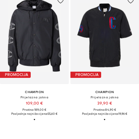
PROMOCIJA
PROMOCIJA
CHAMPION
CHAMPION
Prijelazna jakna
Prijelazna jakna
109,00 €
39,90 €
Prvotno: 189,00 €
Prvotno: 84,90 €
Posljednja najniža cijena:
55,60 €
Posljednja najniža cijena:
19,96 €