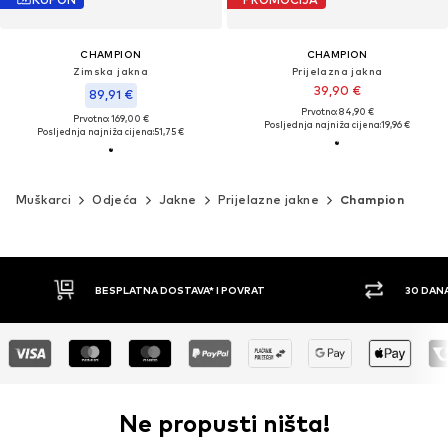
CHAMPION
CHAMPION
Zimska jakna
Prijelazna jakna
39,90 €
89,91 €
Prvotno: 84,90 €
Prvotno: 169,00 €
Posljednja najniža cijena:
19,96 €
Posljednja najniža cijena:
51,75 €
Muškarci
Odjeća
Jakne
Prijelazne jakne
Champion
30 DANA PRAVO NA POVRAT
PLAĆ
Ne propusti ništa!