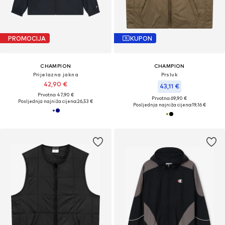
PROMOCIJA
KUPON
CHAMPION
CHAMPION
Prijelazna jakna
Prsluk
42,90 €
43,11 €
Prvotno: 47,90 €
Prvotno: 69,90 €
Posljednja najniža cijena:
26,53 €
Posljednja najniža cijena:
19,16 €