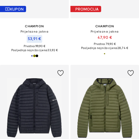
KUPON
PROMOCIJA
CHAMPION
CHAMPION
Prijelazna jakna
Prijelazna jakna
47,90 €
53,91 €
Prvotno: 79,90 €
Prvotno: 99,90 €
Posljednja najniža cijena:
28,74 €
Posljednja najniža cijena:
33,92 €