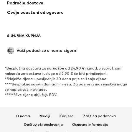
Područje dostave
Kupaći kostimi
Veći brojevi
Ovdje odustani od ugovora
Posebne prigode
Ekskluzivno
Recikliranje
OBUĆA
SIGURNA KUPNJA
Novo
Popularno
Vaši podaci su s nama sigurni
Visoke cipele i čizme
Tenisice
Niske cipele
Sportska obuća
*Besplatna dostava za narudžbe od 24,90 € i iznad, u suprotnom
Otvorena obuća
Ekskluzivno
naknada za dostavu i usluge od 2,90 € će biti primijenjeni.
**Najniža cijena u posljednjih 30 dana prije sniženja cijene.
****Besplatno sa svih domaćih mreža. Za pozive iz inozemstva mogu
SPORT
se naplaćivati ​​naknade.
******Sve cijene uključuju PDV.
Sportska odjeća
Sportovi
Sportska obuća
Sportski dodaci
O nama
Mediji
Karijera
Zaštita podataka
DODACI
Opći uvjeti poslovanja
Osnovne informacije
Novo
Šilterice i kape