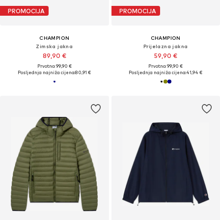
PROMOCIJA
PROMOCIJA
CHAMPION
CHAMPION
Zimska jakna
Prijelazna jakna
89,90 €
59,90 €
Prvotno: 99,90 €
Prvotno: 99,90 €
Posljednja najniža cijena:
80,91 €
Posljednja najniža cijena:
41,94 €