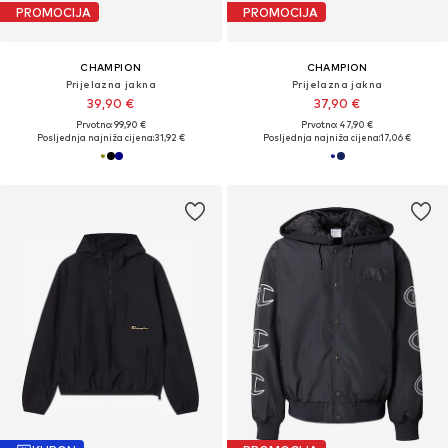
PROMOCIJA
PROMOCIJA
CHAMPION
CHAMPION
Prijelazna jakna
Prijelazna jakna
39,90 €
37,90 €
Prvotno: 99,90 €
Prvotno: 47,90 €
Posljednja najniža cijena:
31,92 €
Posljednja najniža cijena:
17,06 €