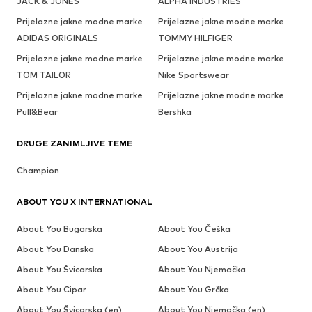
JACK & JONES
ALPHA INDUSTRIES
Prijelazne jakne modne marke
Prijelazne jakne modne marke
ADIDAS ORIGINALS
TOMMY HILFIGER
Prijelazne jakne modne marke
Prijelazne jakne modne marke
TOM TAILOR
Nike Sportswear
Prijelazne jakne modne marke
Prijelazne jakne modne marke
Pull&Bear
Bershka
DRUGE ZANIMLJIVE TEME
Champion
ABOUT YOU X INTERNATIONAL
About You Bugarska
About You Češka
About You Danska
About You Austrija
About You Švicarska
About You Njemačka
About You Cipar
About You Grčka
About You Švicarska (en)
About You Njemačka (en)