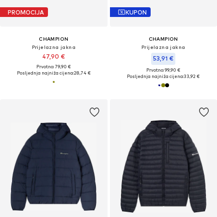
PROMOCIJA
KUPON
CHAMPION
CHAMPION
Prijelazna jakna
Prijelazna jakna
47,90 €
53,91 €
Prvotno: 79,90 €
Prvotno: 99,90 €
Posljednja najniža cijena:
28,74 €
Posljednja najniža cijena:
33,92 €