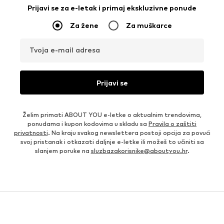
Prijavi se za e-letak i primaj ekskluzivne ponude
Za žene
Za muškarce
Tvoja e-mail adresa
Prijavi se
Želim primati ABOUT YOU e-letke o aktualnim trendovima,
ponudama i kupon kodovima u skladu sa
Pravila o zaštiti
privatnosti
. Na kraju svakog newslettera postoji opcija za povući
svoj pristanak i otkazati daljnje e-letke ili možeš to učiniti sa
slanjem poruke na
sluzbazakorisnike@aboutyou.hr
.