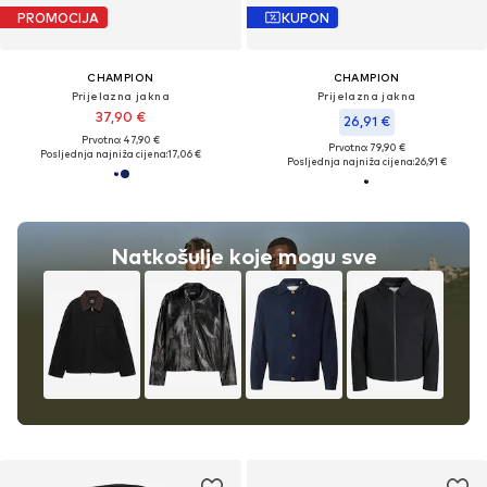
PROMOCIJA
KUPON
CHAMPION
CHAMPION
Prijelazna jakna
Prijelazna jakna
37,90 €
26,91 €
Prvotno: 47,90 €
Prvotno: 79,90 €
Posljednja najniža cijena:
17,06 €
Posljednja najniža cijena:
26,91 €
Natkošulje koje mogu sve